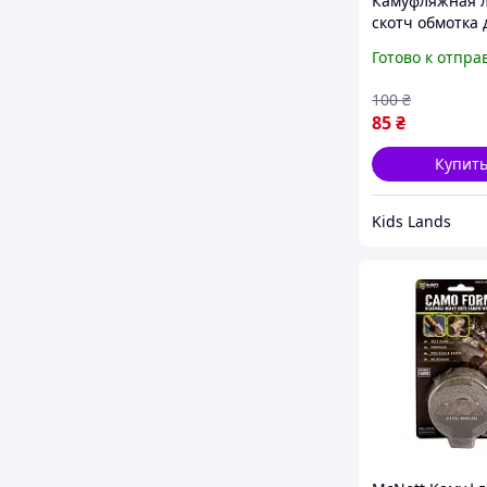
Камуфляжная 
скотч обмотка 
кастома оружи
Готово к отпра
обмундирован
100
₴
85
₴
Купит
Kids Lands