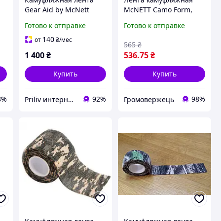
Gear Aid by McNett
McNETT Camo Form,
Camo Form Digital
ACU, Камуфляжная
Готово к отправке
Готово к отправке
Desert 366 см 5.1 см
лента
140
от
₴
/мес
565
₴
1 400
₴
536
.75
₴
Купить
Купить
8%
92%
98%
Priliv интернет-магазин
Громовержець