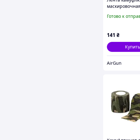
маскировочная 
Готово к отпра
141
₴
Купит
AirGun