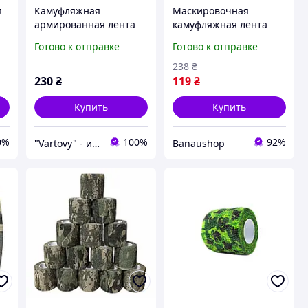
я
Камуфляжная
Маскировочная
армированная лента
камуфляжная лента
HPX CAMO Tape 48мм х
(лесной камуфляж) BAN
Готово к отправке
Готово к отправке
5м, Woodland,
Камуфляжная лента
238
₴
230
₴
119
₴
Купить
Купить
0%
100%
92%
"Vartovy" - интернет-магазин
Banaushop