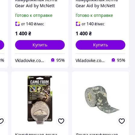
Gear Aid by McNett
Gear Aid by McNett
Camo Form MultiCam
Camo Form длина 366
Готово к отправке
Готово к отправке
5.1 x 366 см
см ширина 5.1 см
многоразового
самоклеящаяся
140
140
от
₴
/мес
от
₴
/мес
использования
синтетическая форма
1 400
₴
1 400
₴
эластичная с
Купить
Купить
8%
95%
95%
Vkladovke.com.ua
Vkladovke.com.ua
Камуфляжная лента
Лента камуфляжная