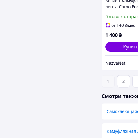
McNett Камуф
лента Camo Fo
см 50 мм
Готово к отпра
Самоклеящаяс
синтетическая
140
от
₴
/мес
материал без 
1 400
₴
Купит
NazvaNet
1
2
Смотри такж
Самоклеющаяс
Камуфляжная 