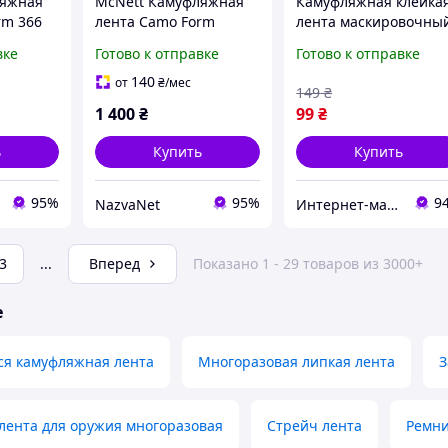
ляжная
McNett Камуфляжная
Камуфляжная клейка
rm 366
лента Camo Form
лента маскировочны
Mossy Oak 366 см
скотч
вке
Готово к отправке
Готово к отправке
я
Самоклеящаяся
Водонепроницаемая
140
от
₴
/мес
149
₴
следов
для маскировки
1 400
₴
99
₴
снаряжения
ь
Купить
Купить
95%
95%
9
NazvaNet
Интернет-магазин Quick Buy
3
...
Вперед
Показано 1 - 29 товаров из 3000+
е
я камуфляжная лента
Многоразовая липкая лента
З
лента для оружия многоразовая
Стрейч лента
Ремни