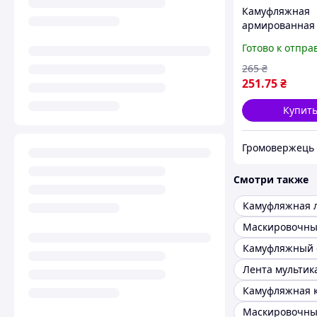
Камуфляжная
армированная
HPX CAMO Tape 
Готово к отпра
5м, Woodland,
Камуфляжная 
265
₴
251
.75
₴
Купит
Громовержець
Смотри также
Маскировочны
Камуфляжный 
Лента мультик
Маскировочны