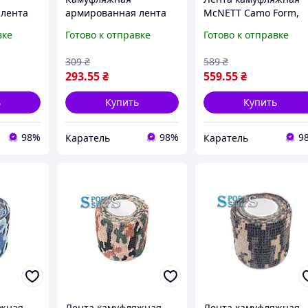
 лента
армированная лента
McNETT Camo Form,
 48мм х
HPX CAMO Tape 4.8 см х
ACU, Камуфляжная
вке
Готово к отправке
Готово к отправке
5м, Woodland,
лента
лента
Камуфляжная лента
309
₴
589
₴
293
.55
₴
559
.55
₴
ь
Купить
Купить
98%
98%
9
Каратель
Каратель
яжная
Лента камуфляжная
Лента камуфляжная