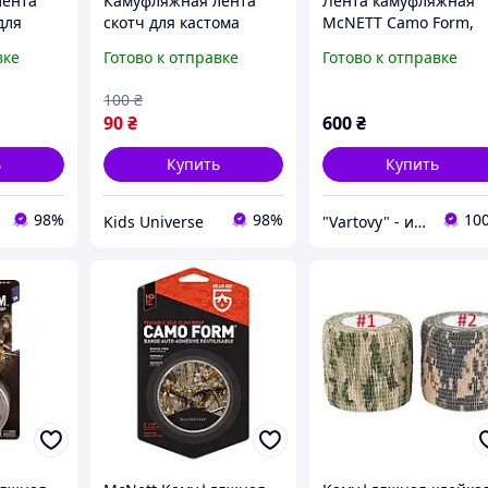
лента
Камуфляжная лента
Лента камуфляжная
для
скотч для кастома
McNETT Camo Form,
я и
оружия и
ACU, Камуфляжная
вке
Готово к отправке
Готово к отправке
ия
обмундирования
лента
100
₴
90
₴
600
₴
ь
Купить
Купить
98%
98%
10
Kids Universe
"Vartovy" - интернет-магазин