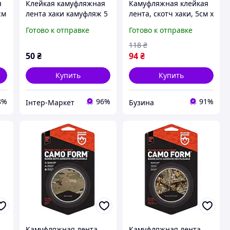
я
Клейкая камуфляжная
Камуфляжная клейкая
см
лента хаки камуфляж 5
лента, скотч хаки, 5см х
см*4,5м КМ-001
4.5м, точка зелёнка
Готово к отправке
Готово к отправке
buzyna
118
₴
50
₴
94
₴
Купить
Купить
8%
96%
91%
Інтер-Маркет
Бузина
Камуфляжная лента
Камуфляжная лента