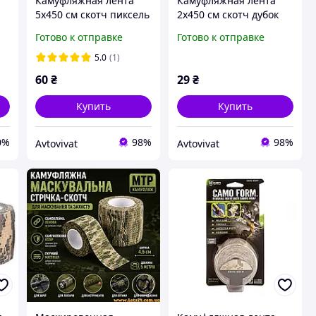
Камуфляжная лента
Камуфляжная лента
5х450 см скотч пиксель
2х450 см скотч дубок
камуфляж защитная
камуфляж лесная
Готово к отправке
Готово к отправке
маскировка
защитная маскировка
камуфлированная
под дерево дубовый
5.0
(1)
пиксельная защита
лес
60
₴
29
₴
Купить
Купить
0%
98%
98%
Avtovivat
Avtovivat