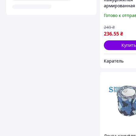
армированная
HPX CAMO Tape
Готово к отпра
5м, Woodland,
Камуфляжная 
249
₴
236
.55
₴
Купит
Каратель
Лента камуфл