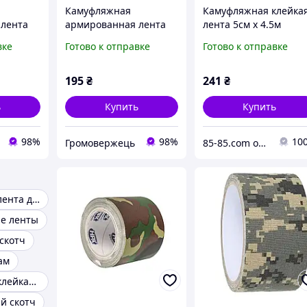
Камуфляжная
Камуфляжная клейка
 лента
армированная лента
лента 5см х 4.5м
4.8 см х
HPX CAMO Tape 48мм х
вке
Готово к отправке
Готово к отправке
5м, Woodland,
лента
Камуфляжная лента
195
₴
241
₴
ь
Купить
Купить
98%
98%
10
Громовержець
85-85.com оптово-розничный магазин, прямые поставки от производителя, 100% качество
Камуфляжная лента для оружия
е ленты
скотч
ам
Камуфляжная клейкая лента
й скотч