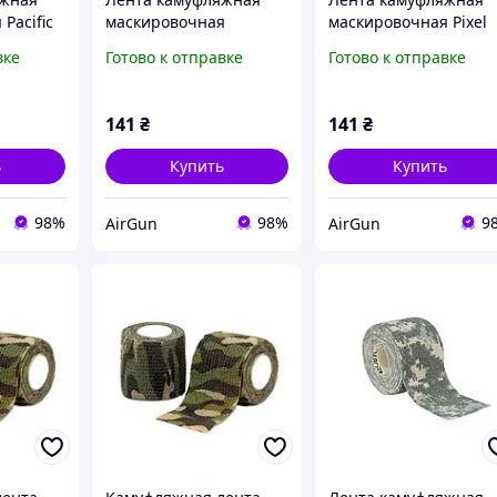
Pacific
маскировочная
маскировочная Pixel
Undergrowth
вке
Готово к отправке
Готово к отправке
141
₴
141
₴
ь
Купить
Купить
98%
98%
9
AirGun
AirGun