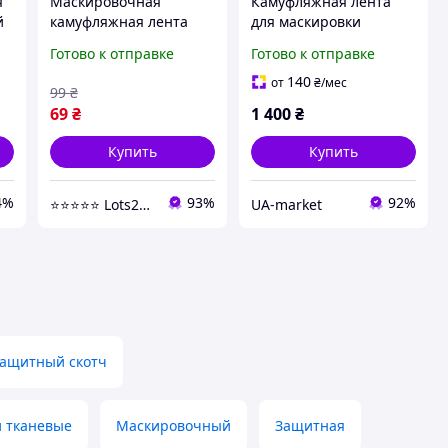
я
Маскировочная
Камуфляжная лента
й
камуфляжная лента
для маскировки
скотч для маскировки
полевого снаряжения
Готово к отправке
Готово к отправке
тактическая лента
McNett Camo 366 см
камуфляж обмотка
140
от
₴
/мес
99
₴
камуфляжный скотч
69
₴
1 400
₴
MTP
Купить
Купить
4%
93%
92%
⭐️⭐️⭐️⭐️⭐️ Lots24.com.ua
UA-market
ащитный скотч
 тканевые
Маскировочный
Защитная