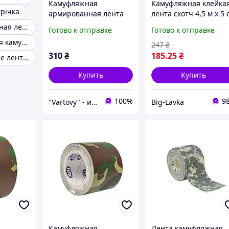
Камуфляжная
Камуфляжная клейка
річка
армированная лента
лента скотч 4,5 м x 5 
HPX CAMO Tape 4.8 см х
Пиксель
Камуфлированная лента
Готово к отправке
Готово к отправке
5м, Woodland,
Маскировочная камуфляжная лента
Камуфляжная лента
247
₴
310
₴
185
.25
₴
Маскировочные ленты для оружия
Купить
Купить
100%
9
"Vartovy" - интернет-магазин
Big-Lavka
Камуфляжная
Лента камуфляжная