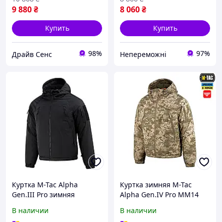
9 880
₴
8 060
₴
Купить
Купить
98%
97%
Драйв Сенс
Непереможні
Куртка M-Tac Alpha
Куртка зимняя M-Tac
Gen.III Pro зимняя
Alpha Gen.IV Pro MM14
Primaloft мембрана
3XL/R {2043-piho}
В наличии
В наличии
8000/8000 Black до -20°C