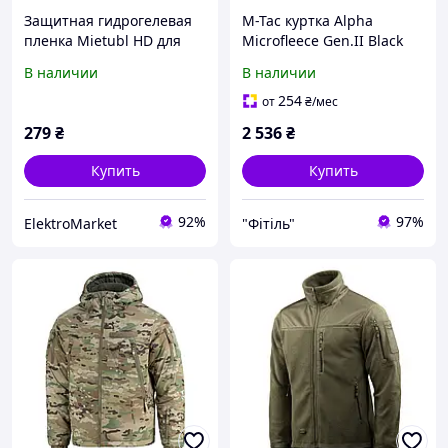
Защитная гидрогелевая
M-Tac куртка Alpha
пленка Mietubl HD для
Microfleece Gen.II Black
Lenovo Tab M10 (3rd Gen)
3XL
В наличии
В наличии
H4674B468
254
от
₴
/мес
279
₴
2 536
₴
Купить
Купить
92%
97%
ElektroMarket
"Фітіль"