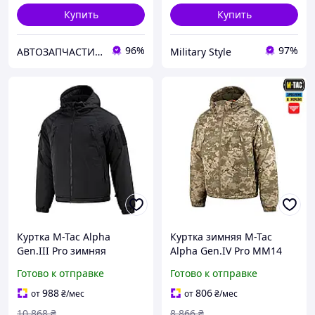
Купить
Купить
96%
97%
АВТОЗАПЧАСТИНИ-ВІКТОР
Military Style
Куртка M-Tac Alpha
Куртка зимняя M-Tac
Gen.III Pro зимняя
Alpha Gen.IV Pro MM14
Primaloft мембрана
3XL/R |neper-2043|
Готово к отправке
Готово к отправке
8000/8000 Black до -20°C
3XL/R 2049-DS
988
806
от
₴
/мес
от
₴
/мес
10 868
₴
8 866
₴