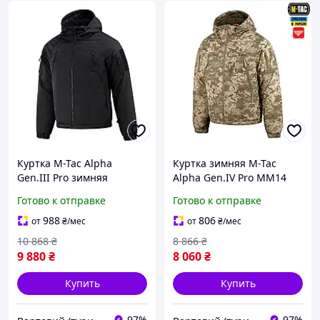
Куртка M-Tac Alpha
Куртка зимняя M-Tac
Gen.III Pro зимняя
Alpha Gen.IV Pro MM14
Primaloft мембрана
3XL/R (2043-vart)
Готово к отправке
Готово к отправке
8000/8000 Black до -20°C
3XL/R (2049-vart)
988
806
от
₴
/мес
от
₴
/мес
10 868
₴
8 866
₴
9 880
₴
8 060
₴
Купить
Купить
97%
97%