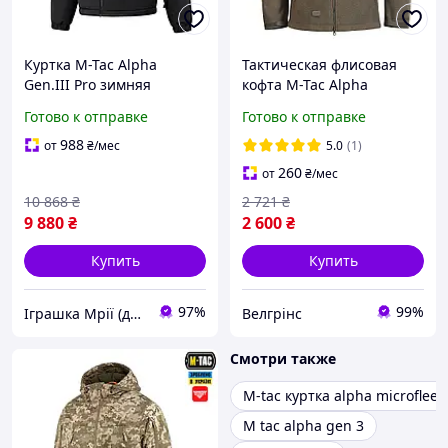
Куртка M-Tac Alpha
Тактическая флисовая
Gen.III Pro зимняя
кофта M-Tac Alpha
Primaloft мембрана
microfleece GEN.II DARK
Готово к отправке
Готово к отправке
8000/8000 Black до -20°C
OLIVE зимняя военная
3XL/R 2049-TD
флиска армейская куртка
988
от
₴
/мес
5.0
(1)
260
от
₴
/мес
10 868
₴
2 721
₴
9 880
₴
2 600
₴
Купить
Купить
97%
99%
Іграшка Мрії (дитячі, авто, туризм)
Велгрінс
Смотри также
M-tac куртка alpha microfleec
M tac alpha gen 3