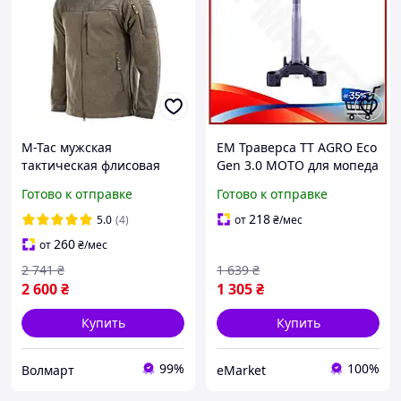
M-Tac мужская
EM Траверса TT AGRO Eco
тактическая флисовая
Gen 3.0 MOTO для мопеда
куртка ВСУ хаки зимняя
Актив подвеска для
Готово к отправке
Готово к отправке
военная флиска на
мопеда Дельта Альфа 318
молнии Alpha GEN.II Dark
40 25 1 M25 MAR_K
218
5.0
(4)
от
₴
/мес
Olive
260
от
₴
/мес
2 741
₴
1 639
₴
2 600
₴
1 305
₴
Купить
Купить
99%
100%
Волмарт
eMarket