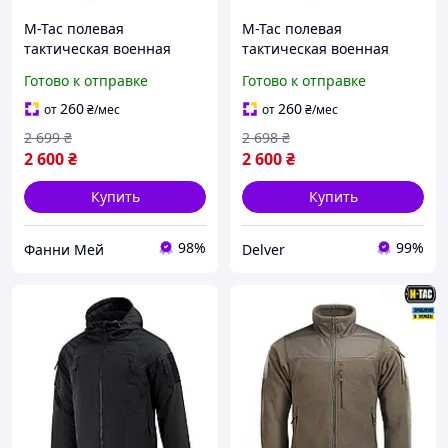
M-Tac полевая
M-Tac полевая
тактическая военная
тактическая военная
флисовая куртка на
флисовая куртка на
Готово к отправке
Готово к отправке
молнии с велкро
молнии с велкро
панелями Alpha
панелями Alpha
260
260
от
₴
/мес
от
₴
/мес
Microfleece Gen.II
Microfleece Gen.II
2 699
₴
2 698
₴
2 600
₴
2 600
₴
Купить
Купить
98%
99%
Фанни Мей
Delver