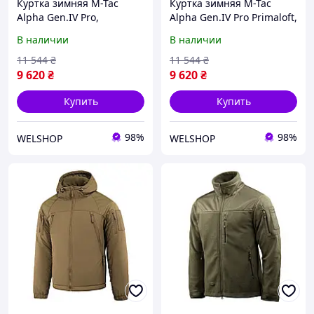
Куртка зимняя M-Tac
Куртка зимняя M-Tac
Alpha Gen.IV Pro,
Alpha Gen.IV Pro Primaloft,
Primaloft, Dark Olive, S-3XL
Dark Olive, S-3XL
В наличии
В наличии
11 544
₴
11 544
₴
9 620
₴
9 620
₴
Купить
Купить
98%
98%
WELSHOP
WELSHOP