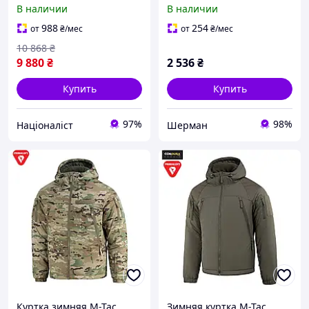
Primaloft мембрана
3XL
В наличии
В наличии
8000/8000 Black до -20°C
3XL/R [n-2049]
988
254
от
₴
/мес
от
₴
/мес
10 868
₴
9 880
₴
2 536
₴
Купить
Купить
97%
98%
Націоналіст
Шерман
Куртка зимняя M-Tac
Зимняя куртка M-Tac