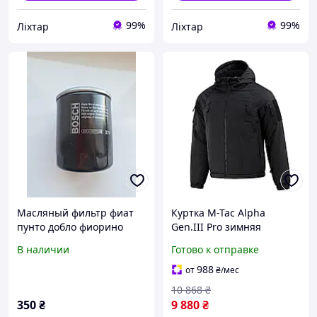
99%
99%
Ліхтар
Ліхтар
Масляный фильтр фиат
Куртка M-Tac Alpha
пунто добло фиорино
Gen.III Pro зимняя
вольво пежо мазда нисан
Primaloft мембрана
В наличии
Готово к отправке
опель киа форд хонда
8000/8000 Black до -20°C
ситроен альфа ромео
3XL/R 1
988
от
₴
/мес
10 868
₴
350
₴
9 880
₴