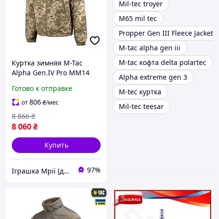
Mil-tec troyer
M65 mil tec
Propper Gen III Fleece Jacket
M-tac alpha gen iii
M-tac кофта delta polartec
Куртка зимняя M-Tac
Alpha Gen.IV Pro MM14
Alpha extreme gen 3
3XL/R 2043-TD
Готово к отправке
M-tec куртка
806
от
₴
/мес
Mil-tec teesar
8 866
₴
8 060
₴
Купить
97%
Іграшка Мрії (дитячі, авто, туризм)