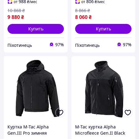
3XL/R {2049-piho}
988
806
от
₴
/мес
от
₴
/мес
10 868
₴
8 866
₴
9 880
₴
8 060
₴
Купить
Купить
97%
97%
Піхотинець
Піхотинець
Куртка M-Tac Alpha
M-Tac куртка Alpha
Gen.III Pro зимняя
Microfleece Gen.II Black