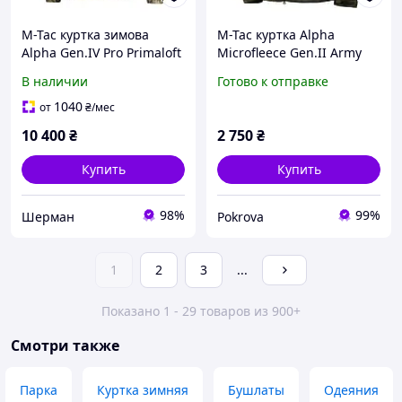
M-Tac куртка зимова
M-Tac куртка Alpha
Alpha Gen.IV Pro Primaloft
Microfleece Gen.II Army
MC 3XL/L
Olive 3XL
В наличии
Готово к отправке
1040
от
₴
/мес
10 400
₴
2 750
₴
Купить
Купить
98%
99%
Шерман
Pokrova
1
2
3
...
Показано 1 - 29 товаров из 900+
Смотри также
Парка
Куртка зимняя
Бушлаты
Одеяния