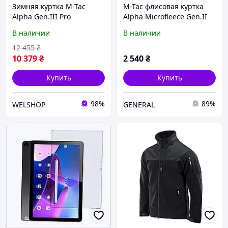
Зимняя куртка M-Tac
M-Tac флисовая куртка
Alpha Gen.III Pro
Alpha Microfleece Gen.II
Primaloft, Coyote brown,
Army Olive 3XL 2XL
В наличии
В наличии
3XL/R, утепленная
Primaloft,
12 455
₴
водоотталкивающий
10 379
₴
2 540
₴
нейлон со зм
Купить
Купить
98%
89%
WELSHOP
GENERAL