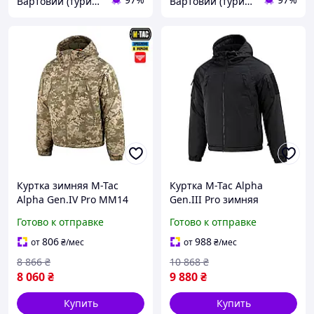
Вартовий (туризм, охота и кемпинг)
Вартовий (туризм, охота и кемпинг)
Куртка зимняя M-Tac
Куртка M-Tac Alpha
Alpha Gen.IV Pro MM14
Gen.III Pro зимняя
3XL/R [2043-liht]
Primaloft мембрана
Готово к отправке
Готово к отправке
8000/8000 Black до -20°C
3XL/R [2049-liht]
806
988
от
₴
/мес
от
₴
/мес
8 866
₴
10 868
₴
8 060
₴
9 880
₴
Купить
Купить