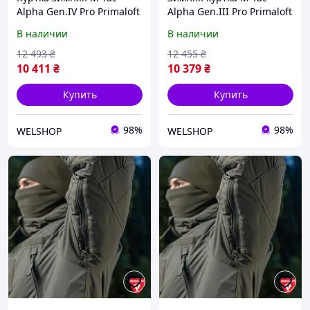
Alpha Gen.IV Pro Primaloft
Alpha Gen.III Pro Primaloft
Multicam, 3XL: теплая,
Olive, 3XL - нейлон,
В наличии
В наличии
надежная,
Primaloft, YKK, до -20°C
водоотталкивающая
12 493
₴
12 455
₴
10 411
₴
10 379
₴
Купить
Купить
98%
98%
WELSHOP
WELSHOP