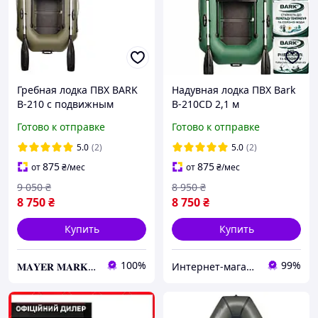
Гребная лодка ПВХ BARK
Надувная лодка ПВХ Bark
B-210 с подвижным
B-210CD 2,1 м
сидением, Надувная
одноместная гребная
Готово к отправке
Готово к отправке
лодка Барк с рейковим
реечный настил
настилом для рыбалки
передвижные сиденья
5.0
(2)
5.0
(2)
875
875
от
₴
/мес
от
₴
/мес
9 050
₴
8 950
₴
8 750
₴
8 750
₴
Купить
Купить
100%
99%
𝐌𝐀𝐘𝐄𝐑 𝐌𝐀𝐑𝐊𝐄𝐓
Интернет-магазин "ЧАЙКА" - качественные товары для быта, спорта, отдыха и туризма.