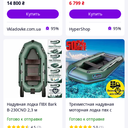
14 800
₴
6 799
₴
Купить
Купить
95%
95%
Vkladovke.com.ua
HyperShop
Надувная лодка ПВХ Bark
Трехместная надувная
B-230CND 2,3 м
моторная лодка пвх с
двухместная гребная с
навесным транцем для
Готово к отправке
Готово к отправке
транцем реечный настил
рыбалки, трехместные
передвижные сиденья
моторные лодки для|
4.5
(2)
5.0
(1)