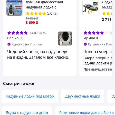
Лучшая двухместная
Лодка I
надувная лодка с
66332 (
жесткими передвижными
5.0
(2)
сидениями, двухместная
17 398
₴
2 711
₴
лодка для охоты |ЭТО
8 699
₴
НУЖНО
14.07.2026
13.07
Веліко О.
Ирина К.
Куплено на Prom.ua
Куплено на Prom.
Чодовий човен, на воду поїду
Човен суперськи
на вихідні. Загалом все класно.
Вчора вперше вла
Їздили ловити ри
Преимущества
Все сподобалося.
човен.
Смотри также
Недостатки
Не спостерігали.
Надувные лодки под мотор
Двухместные лодки
О
Лодка с надувным дном
Резиновые лодки для рыбалки