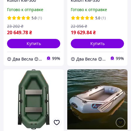
Kolibri КМ-300
Kolibri КМ-330
трехместная со слань-
четырехместная без
Готово к отправке
Готово к отправке
ковриком, баллон 42
настила
5.0
(1)
5.0
(1)
23 202
₴
22 056
₴
20 649
.78
₴
19 629
.84
₴
Купить
Купить
99%
99%
😊 Два Весла 😊 dvavesla.com.ua
😊 Два Весла 😊 dvavesla.com.ua