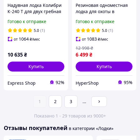
Надувная лодка Колибри
Резиновая одноместная
К-240 Т для двух гребная
лодка для охоты в
без настила вес 14.6 кг
камышах, бюджетная
Готово к отправке
Готово к отправке
максимальная мощность
гребная надувная лодка
2.5 л.с.
из пвх для сплава и
5.0
(1)
5.0
(1)
рыбалки
1064
1083
от
₴
/мес
от
₴
/мес
12 998
₴
10 635
₴
6 499
₴
Купить
Купить
92%
95%
Express Shop
HyperShop
1
2
3
...
Показано 1 - 29 товаров из 9000+
Отзывы покупателей
в категории «Лодки»