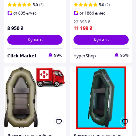
уключинами для одного
охоты в камышах, лодка
5.0
(3)
5.0
(2)
человека
для двоих
895
1866
от
₴
/мес
от
₴
/мес
22 398
₴
8 950
₴
11 199
₴
Купить
Купить
99%
95%
𝗖𝗹𝗶𝗰𝗸 𝗠𝗮𝗿𝗸𝗲𝘁
HyperShop
Двухместная гребная
Двухместная надувная