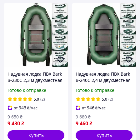
Надувная лодка ПВХ Bark
Надувная лодка ПВХ Bark
B-230C 2,3 м двухместная
B-240C 2,4 м двухместная
гребная реечный настил
гребная реечный настил
Готово к отправке
Готово к отправке
стационарные сиденья
стационарные сиденья
5.0
(2)
5.0
(2)
943
946
от
₴
/мес
от
₴
/мес
9 650
₴
9 680
₴
9 430
₴
9 460
₴
Купить
Купить