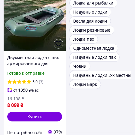
Лодка для рыбалки
Надувные лодки
Весла для лодки
Лодки резиновые
Лодка пвх
Одноместная лодка
Надувные лодки пвх
Двухместная лодка с пвх
армированного для
Човни
сплава и рыбалки,
Готово к отправке
Надувные лодки 2-х местные
надувная двухместная
гребная лодка |ЭТО
5.0
(3)
Лодки Барк
НУЖНО
1350
от
₴
/мес
16 198
₴
8 099
₴
Купить
97%
Це потрібно тобі