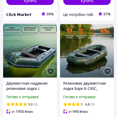
Купить
Купить
99%
97%
𝗖𝗹𝗶𝗰𝗸 𝗠𝗮𝗿𝗸𝗲𝘁
Це потрібно тобі
Двухместная надувная
Резиновая двухместная
резиновая лодка с
лодка Барк Б-230С,
армированного пвх с
Надувная гребная ПВХ
Готово к отправке
Готово к отправке
передвижным сиденьем
лодка для рыбалки 2.30м
для сплава и рыбалки |
5.0
(2)
4.8
(5)
ЭТО НУЖНО
1950
940
от
₴
/мес
от
₴
/мес