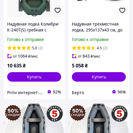
Надувная лодка Колибри
Надувная трехместная
К-240T(S) гребная с
лодка, 295х137х43 см, до
навесным транцем ПВХ
360 кг, с веслами,
Готово к отправке
Готово к отправке
950 г/м²
сиденьями и насосом
грузоподъемность 216 кг
Intex Seahawk 3
5.0
(2)
4.5
(2)
вес 14.6 кг
1064
843
от
₴
/мес
от
₴
/мес
10 635
₴
5 058
₴
Купить
Купить
92%
96%
Priliv интернет-магазин
Берто