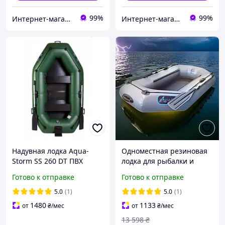
99%
99%
Интернет-магазин "ЧАЙКА" - качественные товары для быта, спорта, отдыха и туризма.
Интернет-магазин "ЧАЙКА" - качественные товары для быта, спорта, отдыха и туризма.
Надувная лодка Aqua-
Одноместная резиновая
Storm SS 260 DT ПВХ
лодка для рыбалки и
гребная двухместная с
охоты, надувная гребная
Готово к отправке
Готово к отправке
транцем под мотор
лодка пвх без настила для
грузоподъемность 330 кг
карповой ловли
5.0
(1)
5.0
(1)
длина
1480
1133
от
₴
/мес
от
₴
/мес
13 598
₴