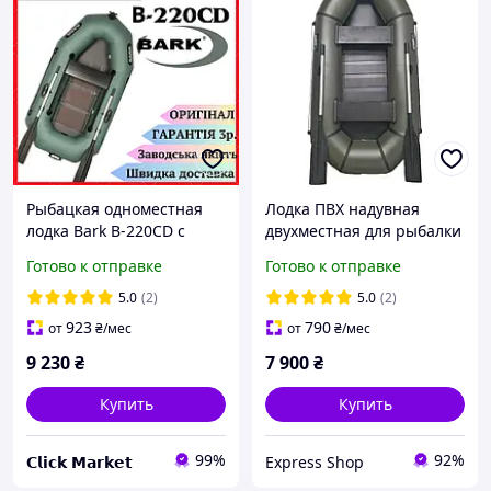
Рыбацкая одноместная
Лодка ПВХ надувная
лодка Bark B-220СD с
двухместная для рыбалки
веслами, Гребная лодка с
Grif boat GL-240S гребная
Готово к отправке
Готово к отправке
рейковым настилом и с
дно фанерное рейковое
поворотным сидением
вес 12 кг
5.0
(2)
5.0
(2)
923
790
от
₴
/мес
от
₴
/мес
9 230
₴
7 900
₴
Купить
Купить
99%
92%
𝗖𝗹𝗶𝗰𝗸 𝗠𝗮𝗿𝗸𝗲𝘁
Express Shop