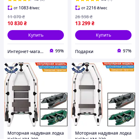
ХОЧУ ЕГО
1083
2216
от
₴
/мес
от
₴
/мес
11 070
₴
26 598
₴
10 830
₴
13 299
₴
Купить
Купить
99%
97%
Интернет-магазин "ЧАЙКА" - качественные товары для быта, спорта, отдыха и туризма.
Подарки
Моторная надувная лодка
Моторная надувная лодка