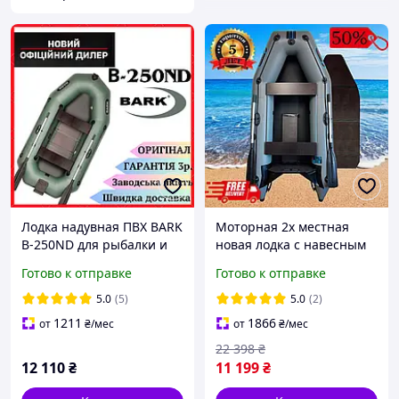
Лодка надувная ПВХ BARK
Моторная 2х местная
B-250ND для рыбалки и
новая лодка с навесным
охоты на воде, Резиновые
транцем из
Готово к отправке
Готово к отправке
ПВХ Лодки Барк Б-250НД
армированного пвх для
для рыбалки всем
охоты в камышах, лодка |
5.0
(5)
5.0
(2)
ЭТО НУЖНО
1211
1866
от
₴
/мес
от
₴
/мес
22 398
₴
12 110
₴
11 199
₴