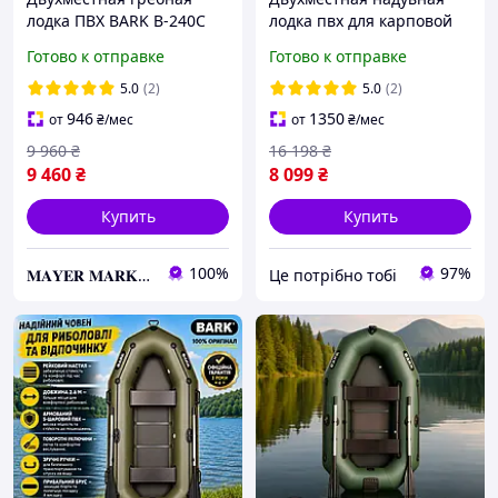
лодка ПВХ BARK B-240C
лодка пвх для карповой
для рыбалки , Надувная
ловли, весельная
Готово к отправке
Готово к отправке
лодка Барк со
двухместная резиновая
стационарными
лодка для рыбалки |ЭТО
5.0
(2)
5.0
(2)
сидениями
НУЖНО
946
1350
от
₴
/мес
от
₴
/мес
9 960
₴
16 198
₴
9 460
₴
8 099
₴
Купить
Купить
100%
97%
𝐌𝐀𝐘𝐄𝐑 𝐌𝐀𝐑𝐊𝐄𝐓
Це потрібно тобі