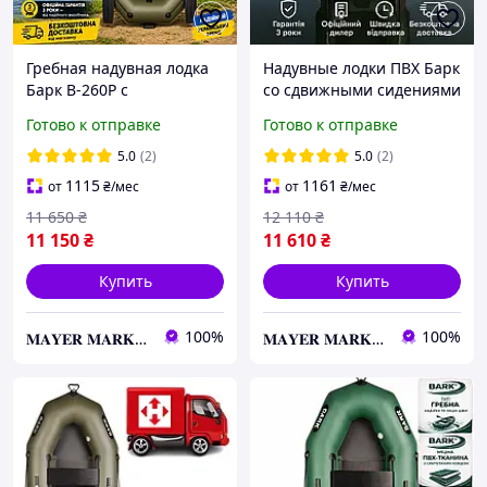
Гребная надувная лодка
Надувные лодки ПВХ Барк
Барк B-260P с
со сдвижными сидениями
привальным брусом,
и навесным транцем ,
Готово к отправке
Готово к отправке
Резиновая лодка ПВХ с
Двухмесная резиновая
ручками и рейковым
лодка Барк Б-250НД
5.0
(2)
5.0
(2)
настилом
1115
1161
от
₴
/мес
от
₴
/мес
11 650
₴
12 110
₴
11 150
₴
11 610
₴
Купить
Купить
100%
100%
𝐌𝐀𝐘𝐄𝐑 𝐌𝐀𝐑𝐊𝐄𝐓
𝐌𝐀𝐘𝐄𝐑 𝐌𝐀𝐑𝐊𝐄𝐓