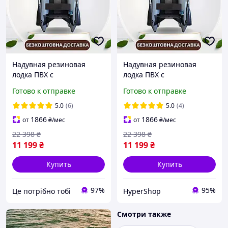
Надувная резиновая
Надувная резиновая
лодка ПВХ с
лодка ПВХ с
передвижным сиденьем
передвижным сиденьем
Готово к отправке
Готово к отправке
для рыбалки, надувные
для рыбалки, надувные
двухместные моторные
двухместные моторные
5.0
(6)
5.0
(4)
лодки |ЭТО НУЖНО
лодки для охоты
1866
1866
от
₴
/мес
от
₴
/мес
22 398
₴
22 398
₴
11 199
₴
11 199
₴
Купить
Купить
97%
95%
Це потрібно тобі
HyperShop
Смотри также