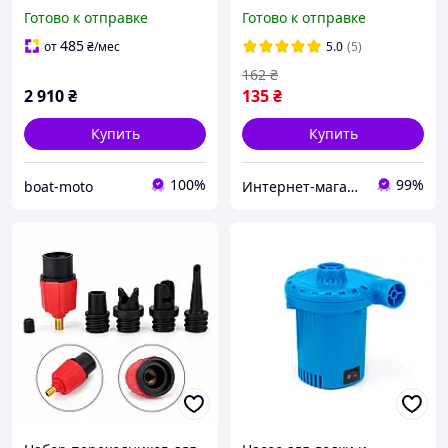
50-66015T1 Стартер
Клей для ПВХ +2 латки.
Готово к отправке
Готово к отправке
MERCURY 2-такт 65, 75, 90
Лодочный ремкомплект.
к.с
485
от
₴
/мес
5.0
(5)
162
₴
2 910
₴
135
₴
Купить
Купить
100%
99%
boat-moto
Интернет-магазин "ЧАЙКА" - качественные товары для быта, спорта, отдыха и туризма.