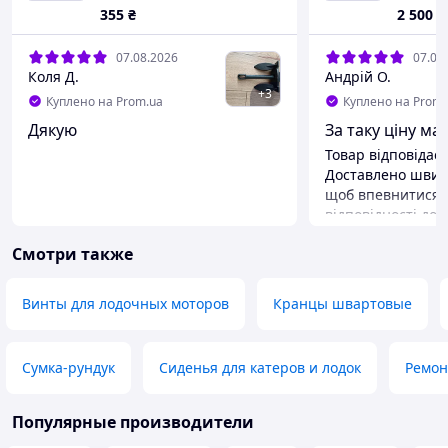
XVS400 
355
₴
2 500
₴
Drag st
07.08.2026
07.08
Коля Д.
Андрій О.
+
3
Куплено на Prom.ua
Куплено на Prom.
Дякую
За таку ціну ма
Товар відповідає 
Доставлено швидк
щоб впевнитися у
відповідності до 
післяплаті прийн
Смотри также
Преимущества
Оригінал
Недостатки
Винты для лодочных моторов
Кранцы швартовые
Немає
Сумка-рундук
Сиденья для катеров и лодок
Ремон
Популярные производители