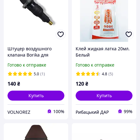
Штуцер воздушного
Клей жидкая латка 20мл.
клапана Borika для
Белый
надувных лодок, купить
Готово к отправке
Готово к отправке
переходник для накачки
лодки под авто
5.0
(1)
4.8
(5)
компрессор
140
₴
120
₴
Купить
Купить
100%
99%
VOLNOREZ
Рибацький ДАР