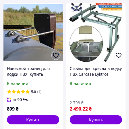
Навесной транец для
Стойка для кресла в лодку
лодки ПВХ, купить
ПВХ Carcase Lyktros
крепление для лодочного
амортизационная стойка
В наличии
В наличии
мотора (универсальный
для кресла лодки
комплект), прочная
надувной НА ЛИКТРОС
5.0
(1)
фанера
90
от
₴
/мес
2 798
₴
899
₴
2 490
.22
₴
Купить
Купить