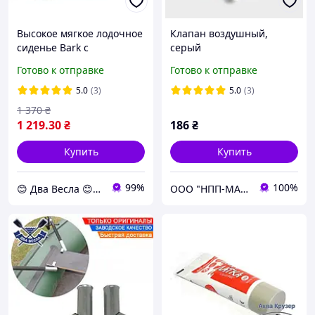
Высокое мягкое лодочное
Клапан воздушный,
сиденье Bark с
серый
багажником рундуком
Готово к отправке
Готово к отправке
мягкая накладка на банку
с сумкой 10х75х20 см
5.0
(3)
5.0
(3)
1 370
₴
1 219
.30
₴
186
₴
Купить
Купить
99%
100%
😊 Два Весла 😊 dvavesla.com.ua
ООО "НПП-МАШПРОМ"