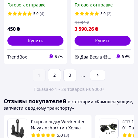
плита для прикормочного
тележка колеса для лодки
Готово к отправке
Готово к отправке
кораблика.
надувной ПОДХОДИТ ДЛЯ
Универсальная, подходит
КИЛЕВОЙ ЛОДКИ
5.0
(4)
5.0
(2)
на все виды корабликов
4 034
₴
450
₴
3 590
.26
₴
Купить
Купить
97%
99%
TrendBox
😊 Два Весла 😊 dvavesla.com.ua
1
2
3
...
Показано 1 - 29 товаров из 9000+
Отзывы покупателей
в категории «Комплектующие,
запчасти к водному транспорту»
Якорь в лодку Weekender
4TR-135
Navy anchor/ тип Холла
01 Пат
5lbs/2.27кг
( мани
5.0
(3)