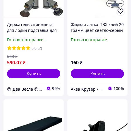
Держатель спиннинга
Жидкая латка ПВХ клей 20
для лодки подставка для
грамм цвет светло-серый
удилища стойка для
для ремонта надувных
Готово к отправке
Готово к отправке
удочки Bank-2 установка
лодок из ПВХ ткани
на сиденье 2 штуки
Колибри, Барк
5.0
(2)
663
₴
590
.07
₴
160
₴
Купить
Купить
99%
100%
😊 Два Весла 😊 dvavesla.com.ua
Аква Крузер / Aqua Cruiser