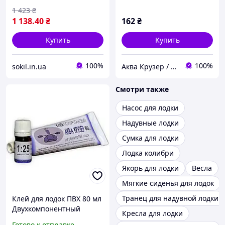
1 423
₴
1 138
.40
₴
162
₴
Купить
Купить
100%
100%
sokil.in.ua
Аква Крузер / Aqua Cruiser
Смотри также
Насос для лодки
Надувные лодки
Сумка для лодки
Лодка колибри
Якорь для лодки
Весла
Мягкие сиденья для лодок
Транец для надувной лодки
Клей для лодок ПВХ 80 мл
Двухкомпонентный
Кресла для лодки
полиуретановый клей
Готово к отправке