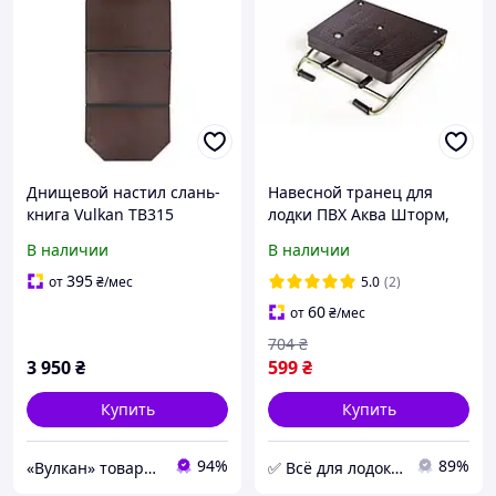
Днищевой настил слань-
Навесной транец для
книга Vulkan TB315
лодки ПВХ Аква Шторм,
крепление лодочного
В наличии
В наличии
мотора
395
от
₴
/мес
5.0
(2)
60
от
₴
/мес
704
₴
3 950
₴
599
₴
Купить
Купить
94%
89%
«Вулкан» товары для рыбалки, охоты, туризма и дайвинга, лодки и моторы
✅ Всё для лодок и отдыха - интернет-магазин lodka.in.ua