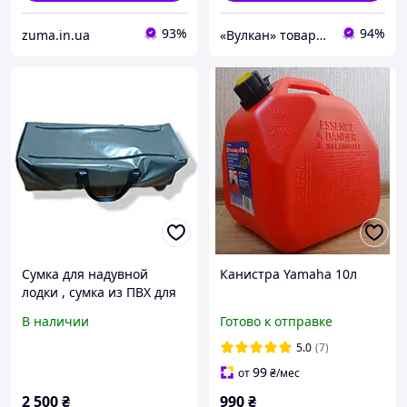
93%
94%
zuma.in.ua
«Вулкан» товары для рыбалки, охоты, туризма и дайвинга, лодки и моторы
Сумка для надувной
Канистра Yamaha 10л
лодки , сумка из ПВХ для
лодки
В наличии
Готово к отправке
5.0
(7)
99
от
₴
/мес
2 500
₴
990
₴