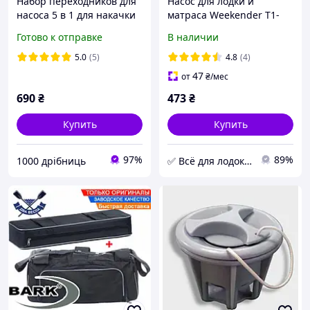
Набор переходников для
Насос для лодки и
насоса 5 в 1 для накачки
матраса Weekender T1-
лодок, SUP-доскантов,
0219(шнур 4 метра).
Готово к отправке
В наличии
матрасов и бассейнов
Купить турбинку Т1-0219
(981)
для надувной лодки ПВХ
5.0
(5)
4.8
(4)
47
от
₴
/мес
690
₴
473
₴
Купить
Купить
97%
89%
1000 дрібниць
✅ Всё для лодок и отдыха - интернет-магазин lodka.in.ua