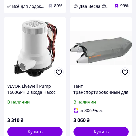
89%
99%
✅ Всё для лодок и отдыха - интернет-магазин lodka.in.ua
😊 Два Весла 😊 dvavesla.com.ua
VEVOR Livewell Pump
Тент
1600GPH 2 входа Насос
транспортировочный для
для аэрации пресной
надувных лодок Kolibri
В наличии
В наличии
воды с морской водой
КМ-330DL, КМ-330DSL,
877356
КМ-360D темно-серый
306
от
₴
/мес
3 310
₴
3 060
₴
Купить
Купить