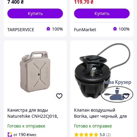
7 400
₴
119
.70
₴
Купить
Купить
100%
100%
TARPSERVICE
FunMarket
Канистра для воды
Клапан воздушный
Naturehike CNH22CJ018,
Borika, цвет черный, для
20 литров, коричневая
надувных лодок ПВХ
Готово к отправке
Готово к отправке
sokil - выбирай
190
от
₴
/мес
5.0
(2)