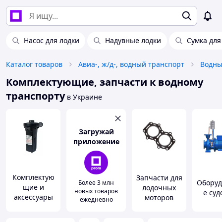
Насос для лодки
Надувные лодки
Сумка для
Каталог товаров
Авиа-, ж/д-, водный транспорт
Водны
Комплектующие, запчасти к водному
транспорту
в Украине
Загружай
приложение
Комплектую
Запчасти для
Оборуд
Более 3 млн
щие и
лодочных
новых товаров
е суд
аксессуары
моторов
ежедневно
для лодок