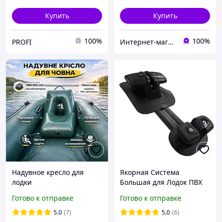
Купить
Купить
100%
100%
PROFI
Интернет-магазин «Техномарин»
Надувное кресло для
Якорная Система
лодки
Большая для Лодок ПВХ
(Рым-Утка, Ролик, Брус)
Готово к отправке
Готово к отправке
5.0
(7)
5.0
(6)