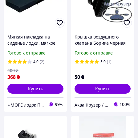
Мягкая накладка на
Крышка воздушного
сиденье лодки, мягкое
клапана Борика черная
сиденье лодочное 60 см,
Готово к отправке
Готово к отправке
мягкие сиденья для лодок
4.0
(2)
5.0
(1)
400
₴
368
₴
50
₴
Купить
Купить
99%
100%
⭐️МОРЕ лодок ПВХ ▶️more-lodok.com.ua ⚡
Аква Крузер / Aqua Cruiser