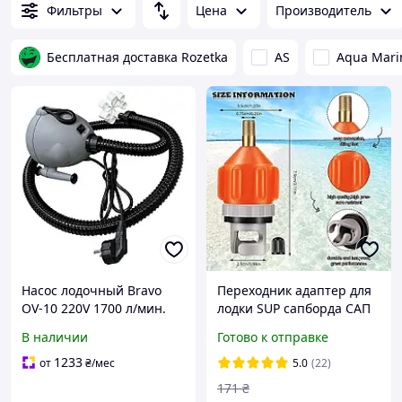
Фильтры
Цена
Производитель
Бесплатная доставка Rozetka
AS
Aqua Mari
Насос лодочный Bravo
Переходник адаптер для
OV-10 220V 1700 л/мин.
лодки SUP сапборда САП
Насос для надувных
доски iSUP от
В наличии
Готово к отправке
лодок, палаток,
автомобильного насоса
аттракционов, батутов
компрессора
1233
от
₴
/мес
5.0
(22)
171
₴