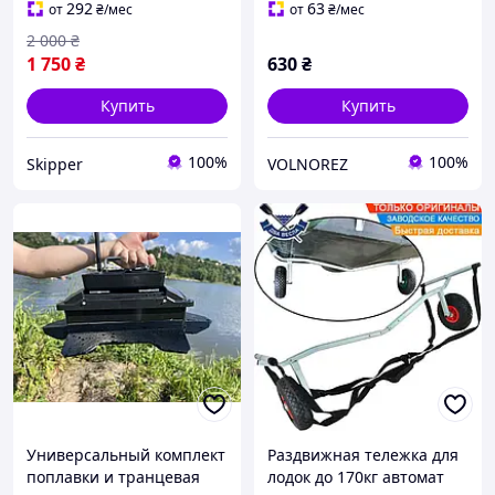
292
63
от
₴
/мес
от
₴
/мес
2 000
₴
1 750
₴
630
₴
Купить
Купить
100%
100%
Skipper
VOLNOREZ
Универсальный комплект
Раздвижная тележка для
поплавки и транцевая
лодок до 170кг автомат