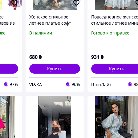
ое
Женское стильное
Повседневное женск
авов из
летнее платье софт
стильное летнее мин
ры
Синий, 42/44
платье на молнии с
вке
В наличии
Готово к отправке
юбкой с воланами,
мокко, 46-48 likes-
857045
680
₴
931
₴
ь
Купить
Купить
97%
96%
9
VI&KA
ШопЛайк