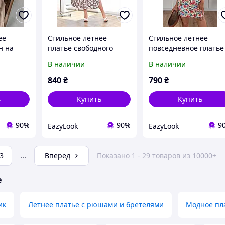
ее
Стильное летнее
Стильное летнее
н на
платье свободного
повседневное платье
-46, 48-
кроя жатый лен 48-50,
мини на бретелях
В наличии
В наличии
52-54, 56-58
цветочный принт
жатый шелк 42-44, 46
840
₴
790
₴
48
ь
Купить
Купить
90%
90%
9
EazyLook
EazyLook
3
...
Вперед
Показано 1 - 29 товаров из 10000+
е
ик
Летнее платье с рюшами и бретелями
Модное пл