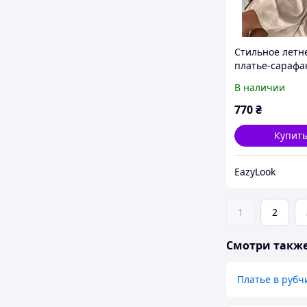
Стильное летн
платье-сарафа
бретелях лен 42
В наличии
52
770
₴
Купит
EazyLook
1
2
Смотри такж
Платье в рубч