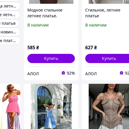
Женская одежда летнее платье
Модное стильное
Стильное, летнее
Платье женское летнее легкое
летнее платье.
платье
 платья
В наличии
В наличии
Летние платья новинки
Простые летние платья
585
₴
627
₴
Купить
Купить
92%
9
АЛОЛ
АЛОЛ