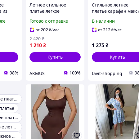
ее
Летнее стильное
Стильное летнее
е из
платье легкое
платье сарафан макс
повседневное
на резинке
вке
Готово к отправке
В наличии
Стильный сарафан из
хлопка на бретельках
202
212
от
₴
/мес
от
₴
/мес
Мини-платья
2 420
₴
Красивые модные
1 210
₴
1 275
₴
ь
Купить
Купить
98%
100%
9
AKMUS
tavit-shopping
Летние женские платья
 платье
Короткое летнее платье
Женские модные летние платья
Летнее молодежное платье