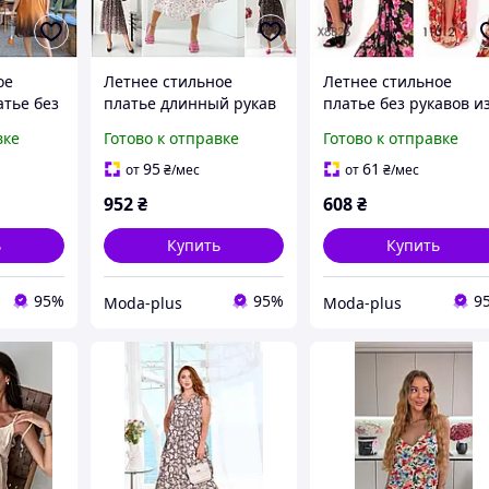
ое
Летнее стильное
Летнее стильное
тье без
платье длинный рукав
платье без рукавов и
ие
из шифона размеры
шифона размеры
вке
Готово к отправке
Готово к отправке
норма
норма
95
61
от
₴
/мес
от
₴
/мес
952
₴
608
₴
ь
Купить
Купить
95%
95%
9
Moda-plus
Moda-plus