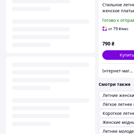
Стильное летн
женское плать
льна
Готово к отпра
79
от
₴
/мес
790
₴
Купит
Інтернет-магазин "BOLIMI"
Смотри также
Лёгкое летнее