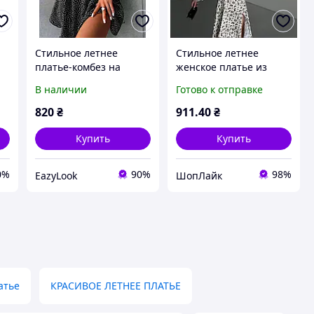
Стильное летнее
Стильное летнее
платье-комбез на
женское платье из
бретелях с лифом софт
муслина с цветочным
В наличии
Готово к отправке
принт 42-44,46-48
принтом, цвет
-
лимонный, размер 46-
820
₴
911
.40
₴
48 likes-820575
Купить
Купить
0%
90%
98%
EazyLook
ШопЛайк
атье
КРАСИВОЕ ЛЕТНЕЕ ПЛАТЬЕ