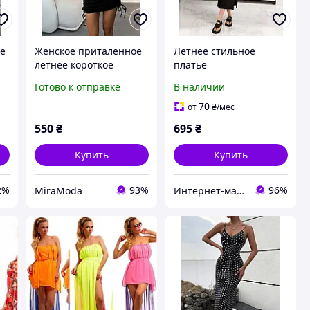
ее
Женское приталенное
Летнее стильное
летнее короткое
платье
платье без рукавов по
Готово к отправке
В наличии
бокам затяжки 42-46
(onesize) ткань рубчик
70
от
₴
/мес
550
₴
695
₴
Купить
Купить
2%
93%
96%
MiraModa
Интернет-магазин одежды и обуви Bebest-Style