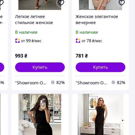
ое
Легкое летнее
Женское элегантное
и-
стильное женское
вечернее
платье-рубашка в
повседневное
В наличии
В наличии
нежную полоску
стильное летнее
розовый голубой 42-44
платье 42-44 46-48
99
78
от
₴
/мес
от
₴
/мес
46-48 50-52
993
₴
781
₴
Купить
Купить
8%
82%
82%
"Showroom-Online": Тысячи образов – один клик!
"Showroom-Online": Тысячи образов – один клик!