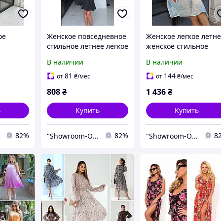
ое
Женское повседневное
Женское легкое летн
стильное летнее легкое
женское стильное
платье
платье черного цвета
льняное платье 42-46
В наличии
В наличии
42-44 44-46
81
144
от
₴
/мес
от
₴
/мес
808
₴
1 436
₴
ь
Купить
Купить
82%
82%
8
"Showroom-Online": Тысячи образов – один клик!
"Showroom-Online": Тысячи образов – один клик!