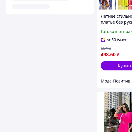
Летнее стильн
платье без рук
шифона разме
Готово к отпра
норма
50
от
₴
/мес
554
₴
498
.60
₴
Купит
Мода-Позитив