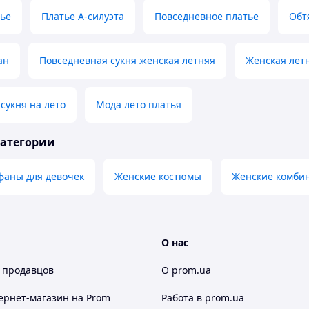
тье
Платье А-силуэта
Повседневное платье
Обт
ан
Повседневная сукня женская летняя
Женская летн
сукня на лето
Мода лето платья
категории
фаны для девочек
Женские костюмы
Женские комби
О нас
 продавцов
О prom.ua
ернет-магазин
на Prom
Работа в prom.ua