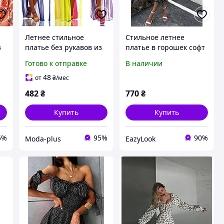
Летнее стильное
Стильное летнее
з
платье без рукавов из
платье в горошек софт
шифона размеры
42-44, 46-48
Готово к отправке
В наличии
норма
48
от
₴
/мес
482
₴
770
₴
Купить
Купить
5%
95%
90%
Moda-plus
EazyLook