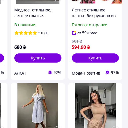
Модное, стильное,
Летнее стильное
летнее платье.
платье без рукавов из
шифона размеры
В наличии
Готово к отправке
норма
59
5.0
(1)
от
₴
/мес
661
₴
680
₴
594
.90
₴
Купить
Купить
2%
92%
97%
АЛОЛ
Мода-Позитив