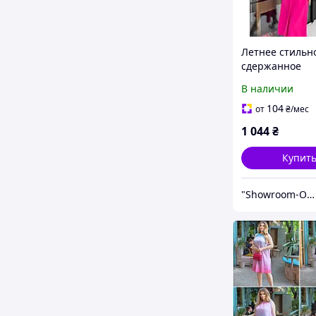
Летнее стильн
сдержанное
классическое 
В наличии
42-44 46-48
104
от
₴
/мес
1 044
₴
Купит
"Showroom-Online": Тысячи образов – один клик!