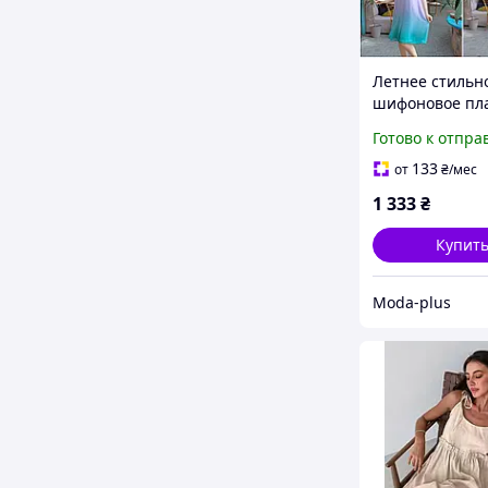
Летнее стильн
шифоновое пла
рукавов больш
Готово к отпра
размеры
133
от
₴
/мес
1 333
₴
Купит
Moda-plus