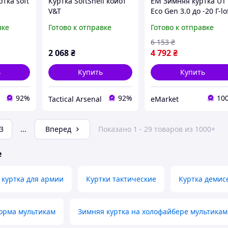
ртка soft
Куртка SoftShell койот
EM Зимняя куртка UT
V&T
Eco Gen 3.0 до -20 Г-lo
утепленная куртка дл
вке
Готово к отправке
Готово к отправке
военных и
спецназовцев
6 153
₴
Мультикам MAR_K
2 068
₴
4 792
₴
ь
Купить
Купить
92%
92%
10
Tactical Arsenal
eMarket
3
...
Вперед
Показано 1 - 29 товаров из 1000+
е
куртка для армии
Куртки тактические
Куртка демис
орма мультикам
Зимняя куртка на холофайбере мультикам