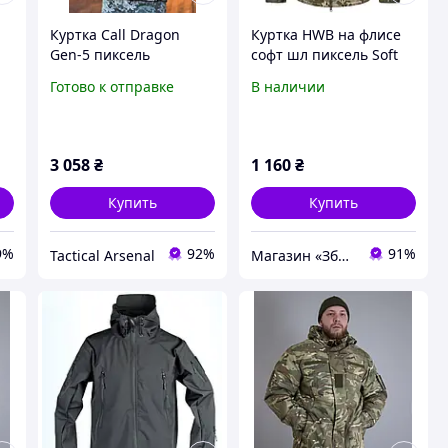
Куртка Call Dragon
Куртка HWB на флисе
Gen-5 пиксель
софт шл пиксель Soft
Shell
Готово к отправке
В наличии
3 058
₴
1 160
₴
Купить
Купить
9%
92%
91%
Tactical Arsenal
Магазин «Зброя»