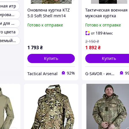
нная итр
Оновлена куртка KTZ
Тактическая военная
Куртки камуфлированные
5.0 Soft Shell mm14
мужская куртка
черный мультикам S-
Военные куртки для мужчин
Готово к отправке
Готово к отправке
3Xl, армейская
го цвета
демисезонная куртка
189
от
₴
/мес
рип-стоп, куртка с
Водонепроницаемый Куртка Военного
2 150
₴
капюшоном
1 793
₴
1 892
₴
Купить
Купить
92%
9
Tactical Arsenal
G-SAVOR - интернет-магазин сумок, обуви и аксессуаров