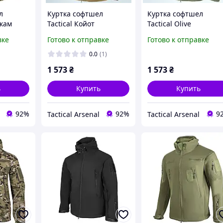
л
Куртка софтшел
Куртка софтшел
икам
Tactical Койот
Tactical Olive
вке
Готово к отправке
Готово к отправке
0.0
(1)
1 573
₴
1 573
₴
ь
Купить
Купить
92%
92%
9
Tactical Arsenal
Tactical Arsenal