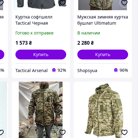
яя
Куртка софтшелл
Мужская зимняя куртка
Tactical Черная
бушлат Ultimatum
Ranger мультикам 48
Готово к отправке
В наличии
я
1 573
₴
2 280
₴
Купить
Купить
8%
92%
96%
Tactical Arsenal
Shopsyua