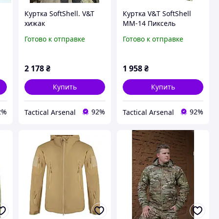
Куртка SoftShell. V&T
Куртка V&Т SoftShell
хижак
MM-14 Пиксель
Готово к отправке
Готово к отправке
2 178
₴
1 958
₴
Купить
Купить
2%
92%
92%
Tactical Arsenal
Tactical Arsenal