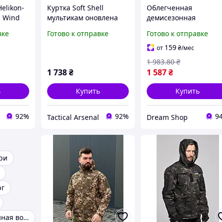
elikon-
Куртка Soft Shell
Облегченная
e Wind
мультикам оновлена
демисезонная
Bass 2.0
тактическая куртка XL
вке
Готово к отправке
Готово к отправке
капюшоном ветровка
для военных охоты и
159
от
₴
/мес
спецназовцев шоп1
1 983
.80
₴
1 738
₴
1 587
₴
ь
Купить
Купить
92%
92%
9
Tactical Arsenal
Dream Shop
ри
рг
Куртка утепленная военная