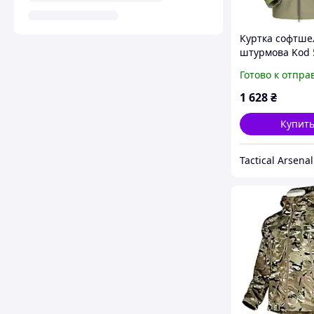
Куртка софтше
штурмова Kod 
олива
Готово к отпра
1 628
₴
Купит
Tactical Arsenal