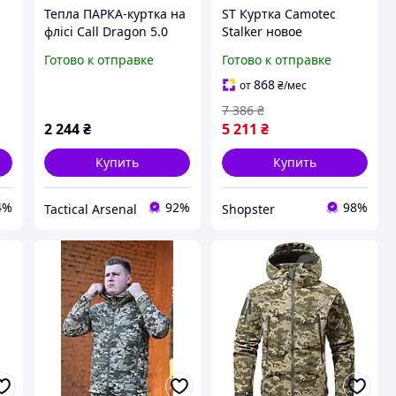
Тепла ПАРКА-куртка на
ST Куртка Camotec
флісі Call Dragon 5.0
Stalker новое
 с
поколение 2.0 SoftShell
Готово к отправке
Готово к отправке
Масло 3XL для мужчин
защитная
868
от
₴
/мес
водонепроницаема
7 386
₴
OST|ER
2 244
₴
5 211
₴
Купить
Купить
4%
92%
98%
Tactical Arsenal
Shopster