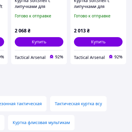
Куртка SoftShell с
Куртка SoftShell с
ft
липучками для
липучками для
я
шевронов пиксель V&T
шевронов Multicam
Готово к отправке
Готово к отправке
V&T
2 068
₴
2 013
₴
Купить
Купить
0%
92%
92%
Tactical Arsenal
Tactical Arsenal
езонная тактическая
Тактическая куртка всу
Куртка флисовая мультикам