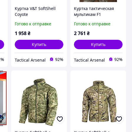
Куртка V&T SoftShell
Куртка тактическая
Coyote
мультикам F1
Готово к отправке
Готово к отправке
1 958
₴
2 761
₴
Купить
Купить
2%
92%
92%
Tactical Arsenal
Tactical Arsenal