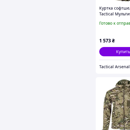
Куртка софтше
Tactical Мульт
Готово к отпра
1 573
₴
Купит
Tactical Arsenal