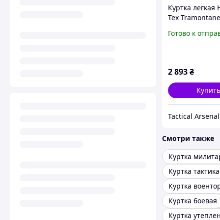
Куртка легкая H
Tex Tramontan
Jacket Black
Готово к отпра
2 893
₴
Купит
Tactical Arsenal
Смотри также
Куртка милита
Куртка тактика
Куртка военто
Куртка боевая