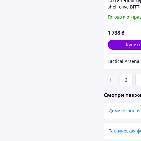
Тактическая ку
shell olive BITT
Готово к отпра
1 738
₴
Купит
Tactical Arsenal
1
2
Смотри такж
Демисезонная 
Тактическая ф