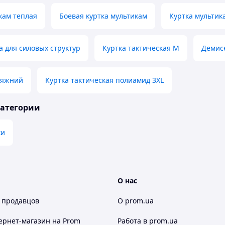
кам теплая
Боевая куртка мультикам
Куртка мульти
а для силовых структур
Куртка тактическая M
Демисе
ляжний
Куртка тактическая полиамид 3XL
категории
ки
О нас
 продавцов
О prom.ua
ернет-магазин
на Prom
Работа в prom.ua