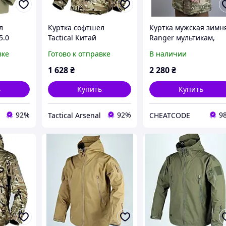
л
Куртка софтшел
Куртка мужская зимн
5.0
Tactical Китай
Ranger мультикам,
мультикам
зимний бушлат
вке
Готово к отправке
В наличии
мультикам ВСУ, тепла
зимняя курточка
1 628
₴
2 280
₴
военная, армейская
ь
Купить
Купить
92%
92%
9
Tactical Arsenal
CHEATCODE