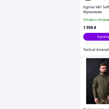
Куртка V&Т Soft
Мультикам
Готово к отпра
1 958
₴
Купит
Tactical Arsenal