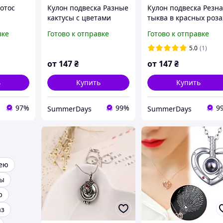
отос
Кулон подвеска Разные
Кулон подвеска Резн
кактусы с цветами
тыква в красных роза
Цепочке Черный
Цепочке Бронза
вке
Готово к отправке
Готово к отправке
5.0
(1)
от
147
₴
от
147
₴
ь
Купить
Купить
97%
99%
9
SummerDays
SummerDays
шею
ны
ю
аз