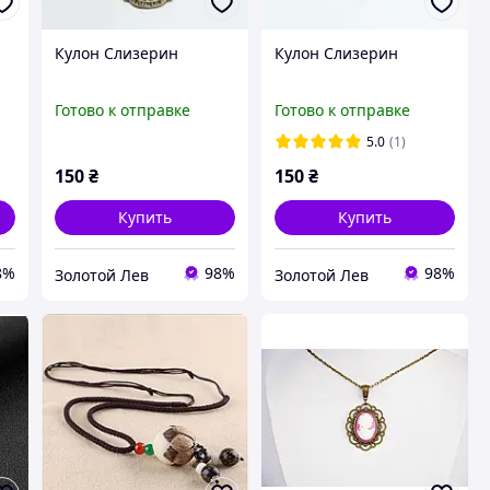
Кулон Слизерин
Кулон Слизерин
Готово к отправке
Готово к отправке
5.0
(1)
150
₴
150
₴
Купить
Купить
8%
98%
98%
Золотой Лев
Золотой Лев