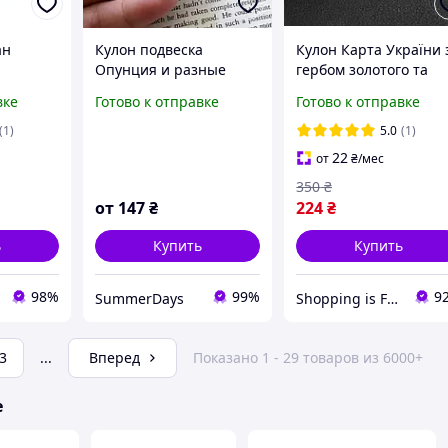
ан
Кулон подвеска
Кулон Карта України 
Опунция и разные
гербом золотого та
цветы Цепочке Бронза
срібного кольору 60 с
вке
Готово к отправке
Готово к отправке
Металевий.
Патріотичний кулон
(1)
5.0
(1)
для українців
22
от
₴
/мес
350
₴
от
147
₴
224
₴
ь
Купить
Купить
98%
99%
9
SummerDays
Shopping is Fun
3
...
Вперед
Показано 1 - 29 товаров из 6000+
е