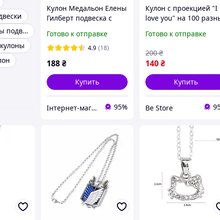
Кулон Медальон Елены
Кулон с проекцией "I
двески
Гилберт подвеска с
love you" на 100 разн
Дневники Вампира
языках мира / Женск
Женские кулоны подвески
Готово к отправке
Готово к отправке
Vampire Diaries
кулон сердце "Я тебя
 кулоны
люблю"
4.9
(18)
200
₴
лон
188
₴
140
₴
Купить
Купить
95%
9
Інтернет-магазин "Vegvisir"
Be Store