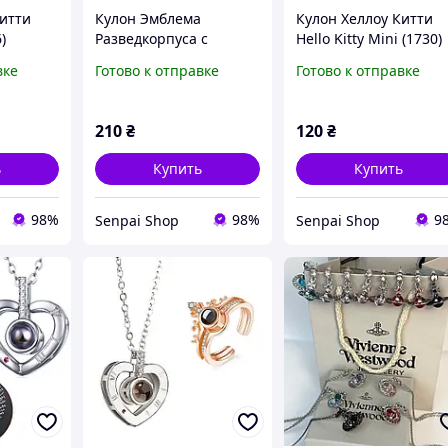
Китти
Кулон Эмблема
Кулон Хеллоу Китти
)
Разведкорпуса с
Hello Kitty Mini (1730)
мечами из аниме Атака
вке
Готово к отправке
Готово к отправке
титанов Attack on Titan
(1613)
210
₴
120
₴
ь
Купить
Купить
98%
98%
9
Senpai Shop
Senpai Shop