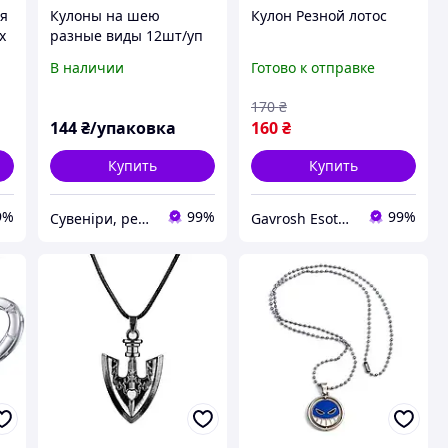
ая
Кулоны на шею
Кулон Резной лотос
х
разные виды 12шт/уп
В наличии
Готово к отправке
170
₴
144
₴/упаковка
160
₴
Купить
Купить
9%
99%
99%
Сувеніри, релігійні товари
Gavrosh Esoteric Store. Books & Tarot