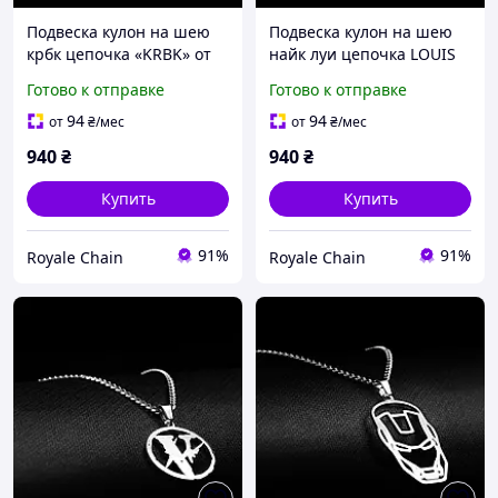
Подвеска кулон на шею
Подвеска кулон на шею
крбк цепочка «KRBK» от
найк луи цепочка LOUIS
украинского
NIKE от украинского
Готово к отправке
Готово к отправке
производителя из
производителя из
нержавеющей стали на
нержавеющей стали на
94
94
от
₴
/мес
от
₴
/мес
подарок
подарок
940
₴
940
₴
Купить
Купить
91%
91%
Royale Chain
Royale Chain