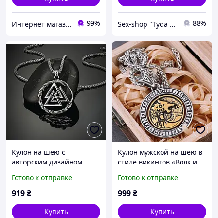
99%
88%
Интернет магазин 24 Часа
Sex-shop "Tyda & Syda"
Кулон на шею с
Кулон мужской на шею в
авторским дизайном
стиле викингов «Волк и
«Jormund Valknut» в
Руны» внутри волк
Готово к отправке
Готово к отправке
скандинавском стиле
меняет картинку
919
₴
999
₴
Купить
Купить