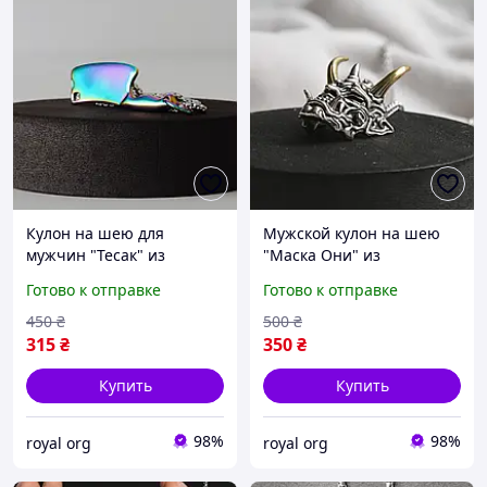
Кулон на шею для
Мужской кулон на шею
мужчин "Тесак" из
"Маска Они" из
Нержавеющей Стали
нержавеющей стали
Готово к отправке
Готово к отправке
450
₴
500
₴
315
₴
350
₴
Купить
Купить
98%
98%
royal org
royal org