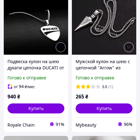
Подвеска кулон на шею
Мужской кулон на шею с
дукати цепочка DUCATI от
цепочкой "Arrow" из
украинского
нержавеющей стали
Готово к отправке
Готово к отправке
производителя из
нержавеющей стали на
94
от
₴
/мес
3.0
(1)
подарок
940
₴
265
₴
Купить
Купить
91%
96%
Royale Chain
Mybeauty