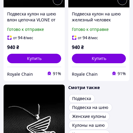
Подвеска кулон на шею
Подвеска кулон на шею
влон цепочка VLONE от
железный человек
украинского
цепочка от украинского
Готово к отправке
Готово к отправке
производителя из
производителя из
нержавеющей стали на
нержавеющей стали на
94
94
от
₴
/мес
от
₴
/мес
подарок
подарок
940
₴
940
₴
Купить
Купить
91%
91%
Royale Chain
Royale Chain
Смотри также
Подвеска
Подвеска на шею
Женские кулоны
Кулоны на шею