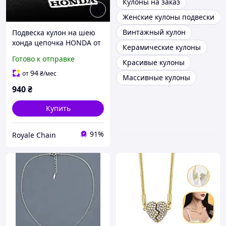
Кулоны на заказ
Женские кулоны подвески
Винтажный кулон
Подвеска кулон на шею
хонда цепочка HONDA от
Керамические кулоны
украинского
Готово к отправке
Красивые кулоны
производителя из
нержавеющей стали на
94
от
₴
/мес
Массивные кулоны
подарок
940
₴
Купить
91%
Royale Chain