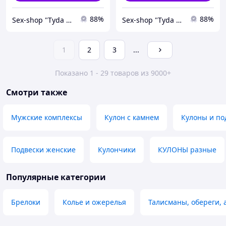
88%
88%
Sex-shop "Tyda & Syda"
Sex-shop "Tyda & Syda"
1
2
3
...
Показано 1 - 29 товаров из 9000+
Смотри также
Мужские комплексы
Кулон с камнем
Кулоны и по
Подвески женские
Кулончики
КУЛОНЫ разные
Популярные категории
Брелоки
Колье и ожерелья
Талисманы, обереги,