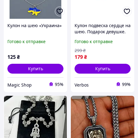
Кулон на шею «Украина»
Кулон подвеска сердце на
шею. Подарок девушке.
Подвеска цепочка на
Готово к отправке
Готово к отправке
шею. Бижутерные
подвески на шею для
299
₴
девушки
125
₴
179
₴
Купить
Купить
95%
99%
Magic Shop
Verbos