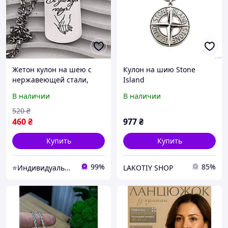
Жетон кулон на шею с
Кулон на шию Stone
нержавеющей стали,
Island
крепкая цепочка, с
В наличии
В наличии
гравировкой "Я всегда
рядом"(дизайн можно
520
₴
менять
460
₴
977
₴
Купить
Купить
99%
85%
⭐Индивидуальные подарки grav_withlove
LAKOTIY SHOP