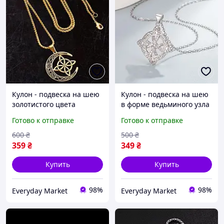
Кулон - подвеска на шею
Кулон - подвеска на шею
золотистого цвета
в форме ведьминого узла
- символа защиты
Готово к отправке
Готово к отправке
600
₴
500
₴
359
₴
349
₴
Купить
Купить
98%
98%
Everyday Market
Everyday Market