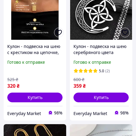
Кулон - подвеска на шею
Кулон - подвеска на шею
с крестиком на цепочке,
серебряного цвета
золотистого цвета
Готово к отправке
Готово к отправке
5.0
(2)
525
₴
600
₴
320
₴
359
₴
Купить
Купить
98%
98%
Everyday Market
Everyday Market