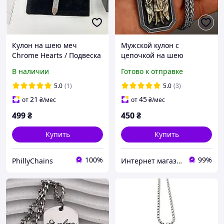
Кулон на шею меч
Мужской кулон с
Chrome Hearts / Подвеска
цепочкой на шею
y2k Хром Хартс / Цепь
подвеска амулет
В наличии
Готово к отправке
Sword Silver Necklace
стильный оберег
полная упаковка Хром
5.0
(1)
5.0
(3)
Хартс
21
45
от
₴
/мес
от
₴
/мес
499
₴
450
₴
Купить
Купить
100%
99%
PhillyChains
Интернет магазин 24 Часа