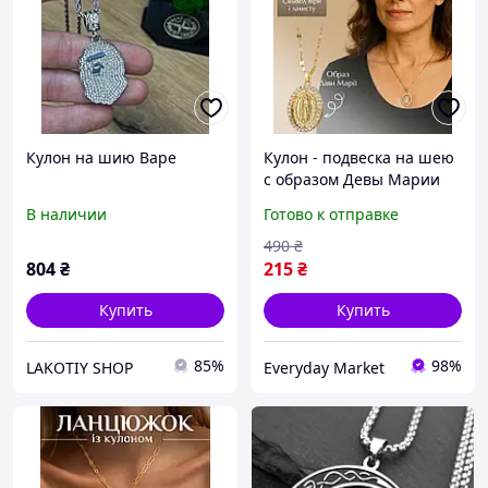
Кулон на шию Bape
Кулон - подвеска на шею
с образом Девы Марии
В наличии
Готово к отправке
490
₴
804
₴
215
₴
Купить
Купить
85%
98%
LAKOTIY SHOP
Everyday Market