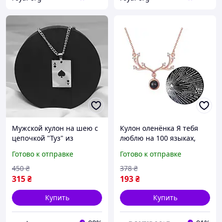
Мужской кулон на шею с
Кулон оленёнка Я тебя
цепочкой "Туз" из
люблю на 100 языках,
нержавеющей стали
Кулон-проектор,
Готово к отправке
Готово к отправке
Подвеска на шею
450
₴
378
₴
315
₴
193
₴
Купить
Купить