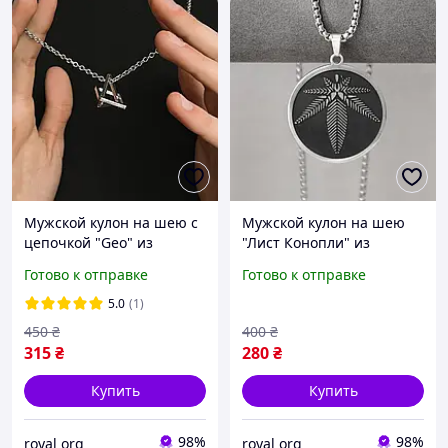
Мужской кулон на шею с
Мужской кулон на шею
цепочкой "Geo" из
"Лист Конопли" из
нержавеющей стали
нержавеющей стали
Готово к отправке
Готово к отправке
5.0
(1)
450
₴
400
₴
315
₴
280
₴
Купить
Купить
98%
98%
royal org
royal org