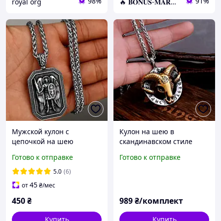
98%
91%
royal org
🔥 𝐁𝐎𝐍𝐔𝐒-𝐌𝐀𝐑𝐊𝐄𝐓 🔥 – Трендовые товары по лучшим ценам
Мужской кулон с
Кулон на шею в
цепочкой на шею
скандинавском стиле
подвеска амулет
"Rog&Runes" с
Готово к отправке
Готово к отправке
стильный оберег
эксклюзивным дизайном
от самого Викинга
5.0
(6)
45
от
₴
/мес
450
₴
989
₴/комплект
Купить
Купить