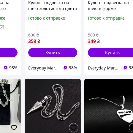
ка на
Кулон - подвеска на
Кулон - подвеска на
ого
шею золотистого цвета
шею в форме
ведьминого узла -
вке
Готово к отправке
Готово к отправке
символа защиты
(2)
600
₴
500
₴
359
₴
349
₴
ь
Купить
Купить
98%
98%
9
Everyday Market 0965612251
Everyday Market 0965612251