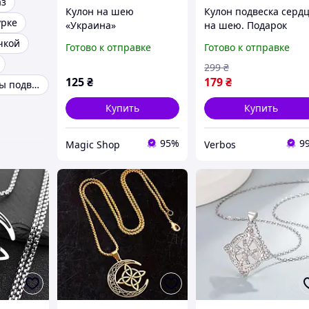
аз
Кулон на шею
Кулон подвеска серд
урке
«Украина»
на шею. Подарок
девушке. Подвеска
чкой
Готово к отправке
Готово к отправке
цепочка на шею.
Бижутерные подвеск
299
₴
на шею для девушки
125
₴
179
₴
Женские кулоны подвески
Купить
Купить
95%
9
Magic Shop
Verbos