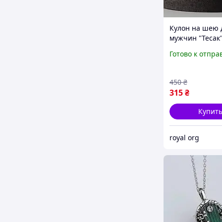
Кулон на шею 
мужчин "Тесак"
Нержавеющей 
Готово к отпра
450
₴
315
₴
Купит
royal org