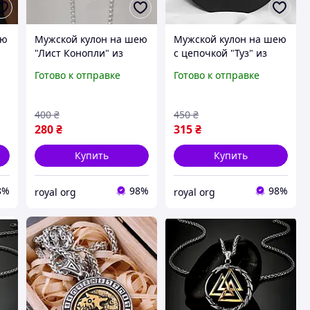
ею
Мужской кулон на шею
Мужской кулон на шею
"Лист Конопли" из
с цепочкой "Туз" из
нержавеющей стали
нержавеющей стали
Готово к отправке
Готово к отправке
400
₴
450
₴
280
₴
315
₴
Купить
Купить
8%
98%
98%
royal org
royal org