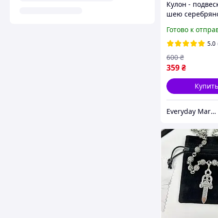
Кулон - подвес
шею серебрян
цвета
Готово к отпра
5.0
600
₴
359
₴
Купит
Everyday Market 0965612251