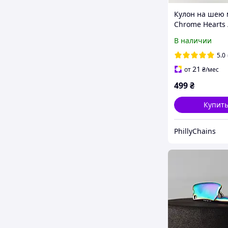
Кулон на шею 
Chrome Hearts 
Подвеска y2k 
В наличии
Хартс / Цепь S
Silver Necklace
5.0
упаковка Хром
21
от
₴
/мес
499
₴
Купит
PhillyChains