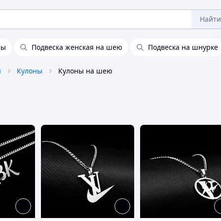
Найти
ны
Подвеска женская на шею
Подвеска на шнурке
я
Кулоны
Кулоны на шею