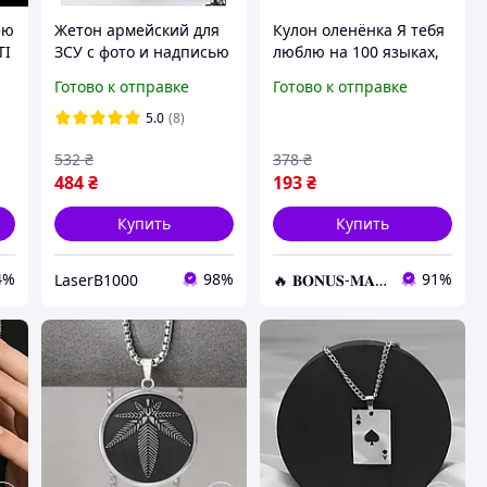
ею
Жетон армейский для
Кулон оленёнка Я тебя
TI
ЗСУ с фото и надписью
люблю на 100 языках,
Кулон военный на шею
Кулон-проектор,
Готово к отправке
Готово к отправке
с цепочкой в
Подвеска на шею
комплекте стальной
5.0
(8)
532
₴
378
₴
484
₴
193
₴
Купить
Купить
4%
98%
91%
LaserB1000
🔥 𝐁𝐎𝐍𝐔𝐒-𝐌𝐀𝐑𝐊𝐄𝐓 🔥 – Трендовые товары по лучшим ценам