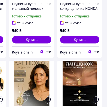
ею
Подвеска кулон на шею
Подвеска кулон на шею
от
железный человек
хонда цепочка HONDA
цепочка от
от украинского
Готово к отправке
Готово к отправке
украинского
производителя из
производителя из
нержавеющей стали
94
94
от
₴
/мес
от
₴
/мес
нержавеющей стали
на подарок
940
₴
940
₴
на подарок
Купить
Купить
4%
94%
94%
Royale Chain
Royale Chain