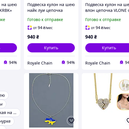
н на шею
Подвеска кулон на шею
Подвеска кулон на ш
«KRBK»
найк луи цепочка
влон цепочка VLONE 
LOUIS NIKE от
украинского
вке
Готово к отправке
Готово к отправке
 из
украинского
производителя из
стали
производителя из
нержавеющей стали
94
94
от
₴
/мес
от
₴
/мес
нержавеющей стали
на подарок
940
₴
940
₴
на подарок
ь
Купить
Купить
94%
94%
9
Royale Chain
Royale Chain
шею
ны
Подвеска женская на шею
нурке