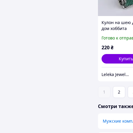
Кулон на шею 
дом хоббита
Готово к отпра
220
₴
Купит
Leleka Jewelry - интернет магазин ювелирных изделий
1
2
Смотри такж
Мужские комп