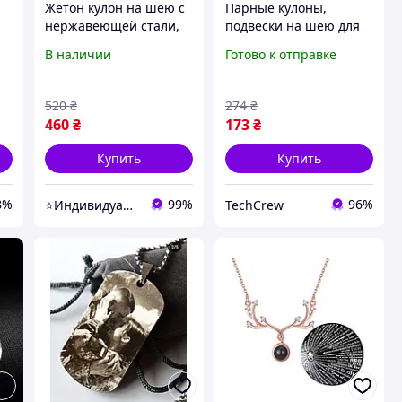
Жетон кулон на шею с
Парные кулоны,
нержавеющей стали,
подвески на шею для
крепкая цепочка, с
влюбленных и подруг
В наличии
Готово к отправке
гравировкой "Я всегда
Инь Ян женский и
рядом"(дизайн можно
мужской Котики
менять
520
₴
274
₴
460
₴
173
₴
Купить
Купить
8%
99%
96%
⭐Индивидуальные подарки grav_withlove
TechCrew