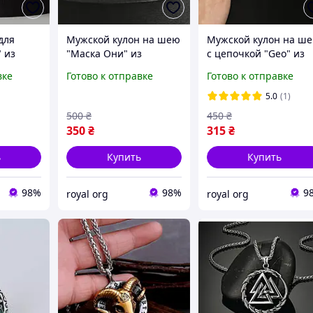
для
Мужской кулон на шею
Мужской кулон на ш
 из
"Маска Они" из
с цепочкой "Geo" из
Стали
нержавеющей стали
нержавеющей стали
вке
Готово к отправке
Готово к отправке
5.0
(1)
500
₴
450
₴
350
₴
315
₴
ь
Купить
Купить
98%
98%
9
royal org
royal org