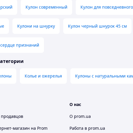
ерский
Кулон современный
Кулон для повседневног
ые
Кулони на шнурку
Кулон черный шнурок 45 см
 сердце признаний
категории
улоны
Колье и ожерелья
Кулоны с натуральными ка
О нас
 продавцов
О prom.ua
ернет-магазин
на Prom
Работа в prom.ua