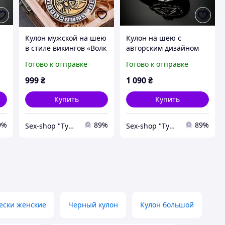
Кулон мужской на шею
Кулон на шею с
в стиле викингов «Волк
авторским дизайном
и Руны» внутри волк
«Jormund Valknut Gold»
Готово к отправке
Готово к отправке
меняет картинку
в скандинавском стиле
999
₴
1 090
₴
Купить
Купить
9%
89%
89%
Sex-shop "Tyda & Syda"
Sex-shop "Tyda & Syda"
ески женские
Черный кулон
Кулон большой