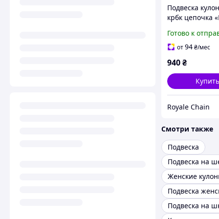
Подвеска куло
крбк цепочка 
от украинского
Готово к отпра
производителя
нержавеющей 
94
от
₴
/мес
на подарок
940
₴
Купит
Royale Chain
Смотри также
Подвеска
Подвеска на 
Женские куло
Подвеска на ш