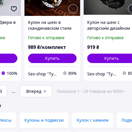
Двери в
Кулон на шею в
Кулон на шею с
скандинавском стиле
авторским дизайном
"Rog&Runes" с
«Jormund Valknut» в
вке
Готово к отправке
Готово к отправке
эксклюзивным
скандинавском стиле
дизайном от самого
989
₴/комплект
919
₴
Викинга
ь
Купить
Купить
100%
89%
8
Sex-shop "Tyda & Syda"
Sex-shop "Tyda & Syda"
3
...
Вперед
Показано 1 - 29 товаров из 9000+
е
лексы
Кулоны и подвески
Кулон с камнем
Подв