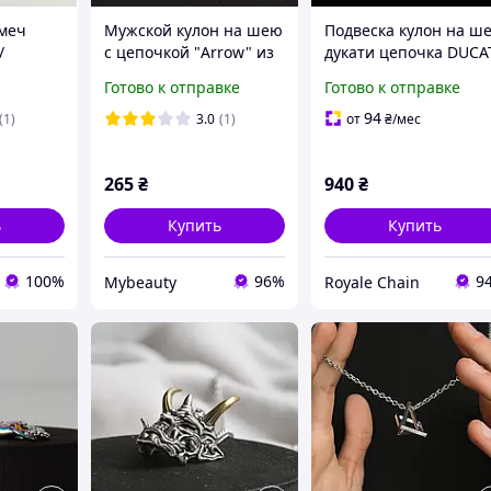
меч
Мужской кулон на шею
Подвеска кулон на ш
/
с цепочкой "Arrow" из
дукати цепочка DUCA
Хром
нержавеющей стали
от украинского
Готово к отправке
Готово к отправке
word
производителя из
 полная
нержавеющей стали
94
(1)
3.0
(1)
от
₴
/мес
 Хартс
на подарок
265
₴
940
₴
ь
Купить
Купить
100%
96%
9
Mybeauty
Royale Chain