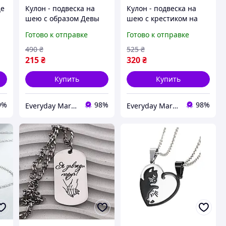
це
Кулон - подвеска на
Кулон - подвеска на
шею с образом Девы
шею с крестиком на
Марии
цепочке, золотистого
Готово к отправке
Готово к отправке
цвета
и
490
₴
525
₴
215
₴
320
₴
Купить
Купить
9%
98%
98%
Everyday Market 0965612251
Everyday Market 0965612251