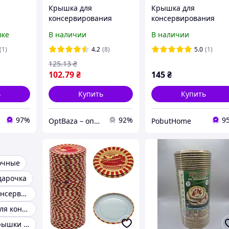
Крышка для
Крышка для
консервирования
консервирования
ТАЛАМУС 50шт
"бояшка" СКО 1-82 50
вке
В наличии
В наличии
ния СКО
шт/уп
 (50шт/
(1)
4.2
(8)
5.0
(1)
125
.13
₴
102
.79
₴
145
₴
ь
Купить
Купить
97%
92%
9
OptBaza – оптовые цены для всех
PobutHome
очные
дарочка
Крышки для консервации с закруткой
Евро крышка для консервирования
Капроновые крышки для консервирования