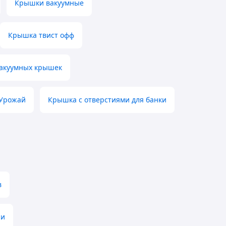
Крышки вакуумные
Крышка твист офф
вакуумных крышек
 Урожай
Крышка с отверстиями для банки
в
жи