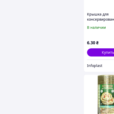
Крышка для
консервирован
8-82
В наличии
6
.30
₴
Купит
Infoplast