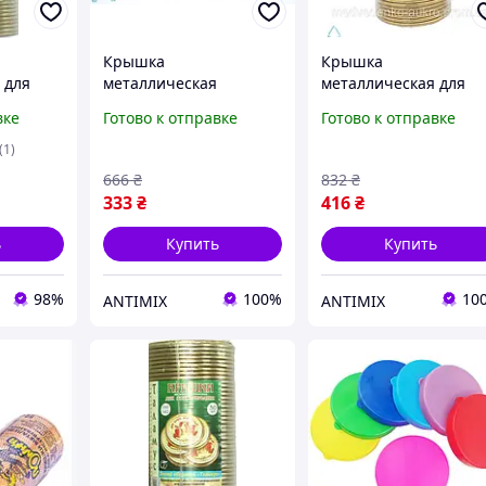
Крышка
Крышка
 для
металлическая
металлическая для
ния
лакированная для
консервирования
вке
Готово к отправке
Готово к отправке
консервирования 50
Таламус лакированна
шт для домашнего
50 шт для домашнего
(1)
использования
хранения продуктов
666
₴
832
₴
герметичная защита
333
₴
416
₴
продуктов
ь
Купить
Купить
98%
100%
10
ANTIMIX
ANTIMIX