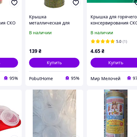
Крышка
Крышка для горячего
ния СКО
металлическая для
консервирования СК
консервирования СКО
1-82 металлическая
В наличии
В наличии
 шт/уп
1-82 "Первоскмак" 50
для герметичного
шт/уп
закрытия банок
5.0
(1)
139
₴
4
.65
₴
ь
Купить
Купить
95%
95%
9
PobutHome
Мир Мелочей