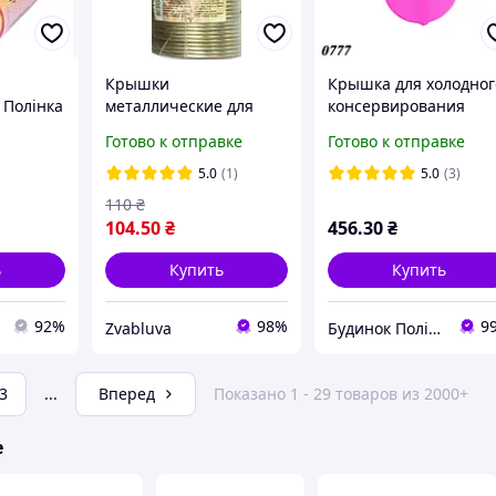
Крышки
Крышка для холодног
 Полінка
металлические для
консервирования
консервирования
цветная (100шт)
Готово к отправке
Готово к отправке
Таламус 50 шт
5.0
(1)
5.0
(3)
110
₴
104
.50
₴
456
.30
₴
ь
Купить
Купить
92%
98%
9
Zvabluva
Будинок Полімерів
3
...
Вперед
Показано 1 - 29 товаров из 2000+
е