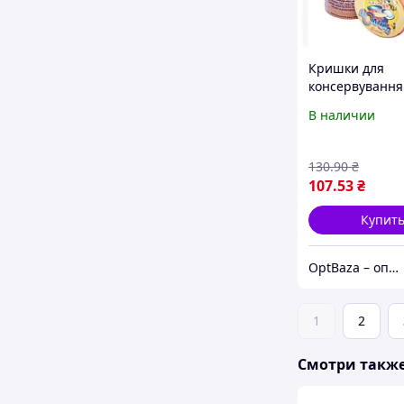
Кришки для
консервування
СКО 1-82 50 шт
В наличии
130
.90
₴
107
.53
₴
Купит
OptBaza – оптовые цены для всех
1
2
Смотри такж