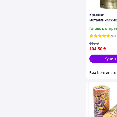
Крышки
металлические
консервирова
Готово к отпра
Таламус 50 шт
5.0
110
₴
104
.50
₴
Купит
Виа Континент