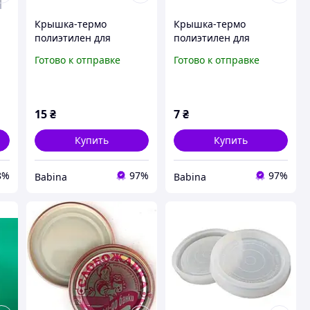
Крышка-термо
Крышка-термо
полиэтилен для
полиэтилен для
2
консервирования
консервирования
Готово к отправке
Готово к отправке
(200шт в мешке) МЕД-
(200шт в мешке)
ВИННИЦА
Рубежанка
15
₴
7
₴
Купить
Купить
8%
97%
97%
Babina
Babina