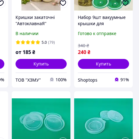
Кришки закаточні
Набор 9шт вакуумные
"АвтоклавнаЯ"
крышки для
консервирования
В наличии
Готово к отправке
VOLRO ВАКС
5.0
(79)
340
₴
а)
от
185
₴
240
₴
Купить
Купить
0%
100%
91%
ТОВ "ХЗМУ"
Shoptops