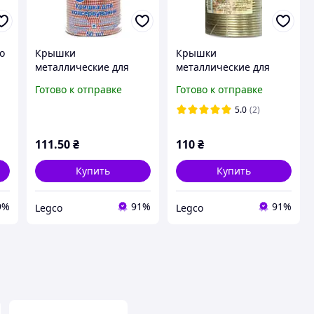
о
Крышки
Крышки
металлические для
металлические для
консервирования
консервирования
Готово к отправке
Готово к отправке
Полинка 50 шт
Таламус 50 шт
5.0
(2)
111
.50
₴
110
₴
Купить
Купить
9%
91%
91%
Legco
Legco