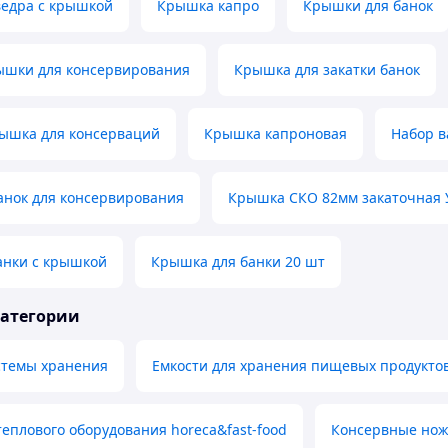
ведра с крышкой
Крышка капро
Крышки для банок
ышки для консервирования
Крышка для закатки банок
рышка для консерваций
Крышка капроновая
Набор 
анок для консервирования
Крышка СКО 82мм закаточная
анки с крышкой
Крышка для банки 20 шт
категории
стемы хранения
Емкости для хранения пищевых продукто
теплового оборудования horeca&fast-food
Консервные но