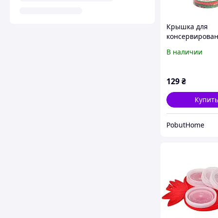
Крышка для
консервирова
1-82 "Полинка
В наличии
Полноцвет" 50
129
₴
Купит
PobutHome