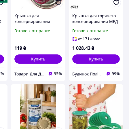
Крышка для
Крышка для горячего
О
консервирования
консервирования МЕД
"Слобожанка" СКО 82
(100шт)
Готово к отправке
Готово к отправке
мм Соответствует ГОСТ,
толщенное письмо
171
от
₴
/мес
0,18; 0.20 и 0.22
119
₴
1 028
.43
₴
Купить
Купить
7%
95%
99%
Товари Для Дому.
Будинок Полімерів