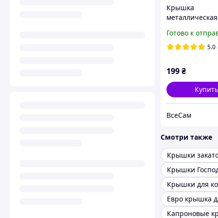
Крышка
металлическая
полноцвет для
Готово к отпра
консервирова
1-82 Хуторянка
5.0
пак)
199
₴
Купит
ВсеСам
Смотри также
Крышки закат
Крышки Госпо