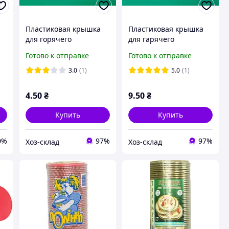
Пластиковая крышка
Пластиковая крышка
для горячего
для гарячего
консервирования
консервирования с
Готово к отправке
Готово к отправке
я
банок герметичная
огурчиком 1 шт
многоразовая крышка,
3.0
(1)
5.0
(1)
1 шт
4
.50
₴
9
.50
₴
Купить
Купить
0%
97%
97%
Хоз-склад
Хоз-склад