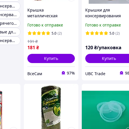
Крышки для консервации в автоклаве
Крышка
Крышки для
Кришки для консервации
металлическая
консервирования
лакированная для
металлические ( И - 8
Крышки для горячего консервирования
Готово к отправке
Готово к отправке
консервирования СКО
) 50 шт / уп
Крышки винтовые для консервирования
1-82 Хуторянка (50шт/
5.0
(2)
5.0
(2)
пак)
Крышки для консервирования многоразовые
191
₴
181
₴
120
₴/упаковка
Купить
Купить
97%
9
ВсеСам
UBC Trade