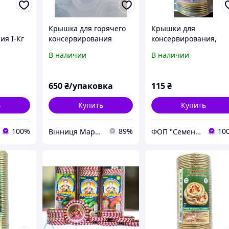
Крышка для горячего
Крышки для
ия I-Кг
консервирования
консервирования,
250шт упаковка
хозяйственные
В наличии
В наличии
металлические,
лакированные (под
ключ) (50шт.) (розниц
650
₴/упаковка
115
₴
ь
Купить
Купить
100%
89%
10
Вінниця Маркет
ФОП "Семеняка"