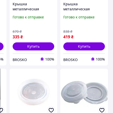
Крышка
Крышка
металлическая
металлическая
лакированная для
лакированная для
Готово к отправке
Готово к отправке
консервирования 50
консервирования 50
шт для домашнего
шт для домашнего
использования
использования
670
₴
838
₴
герметичная защита
герметичная защита
335
₴
419
₴
от порчи
продуктов
Купить
Купить
5%
100%
100%
BROSKO
BROSKO