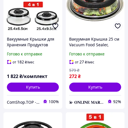
Вакуумные Крышки для
Вакуумная Крышка 25 см
Хранения Продуктов
Vacuum Food Sealer,
Комплект из 4 шт для
Универсальная крышка
Готово к отправке
Готово к отправке
Посуды и гладких
для посуды
Поверхностей
182
27
от
₴
/мес
от
₴
/мес
579
₴
1 822
₴/комплект
272
₴
Купить
Купить
100%
92%
ComShop.TOP - Магазин Подарков
💫 𝐎𝐍𝐋𝐈𝐍𝐄 𝐌𝐀𝐑𝐊𝐄𝐓 💫 – Актуальные товары по самым выгодным ценам!