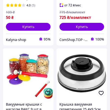
посуды Крышки пленки
шт для глубокой Посуды
растягивающиеся
72
4.0
(5)
от
₴
/мес
пищевые многоразовые 6
109
₴
775
₴/комплект
шт
50
₴
725
₴/комплект
Купить
Купить
95%
100%
Kalyna-shop
ComShop.TOP - Магазин Подарков
Вакуумные крышки с
Крышка вакуумная
насосом ВАКС 9 шт в
герметичная 25.4x9.5см