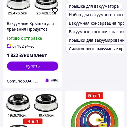
Крышка для вакууматора
Набор для вакуумного консе
Вакуумная консервация прод
Вакуумные Крышки для
Хранения Продуктов
Вакуумные крышки с насосо
Комплект из 4 шт для
Готово к отправке
Крышки для вакуумирования
Посуды и гладких
Поверхностей
182
от
₴
/мес
Силиконовые вакуумные кр
1 822
₴/комплект
Купить
99%
ComShop.UA - Магазин TM Комшоп