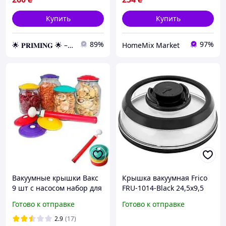
Купить
Купить
89%
97%
🌟 𝐏𝐑𝐈𝐌𝐈𝐍𝐆 🌟 – Эксклюзивные товары премиум-качества от официального дистрибьютора!
HomeMix Market
Вакуумные крышки Вакс
Крышка вакуумная Frico
9 шт с насосом набор для
FRU-1014-Black 24,5х9,5
хранения продуктов
см черная berlin
Готово к отправке
Готово к отправке
2.9
(17)