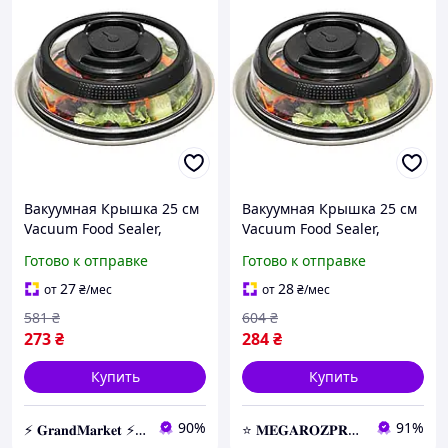
Вакуумная Крышка 25 см
Вакуумная Крышка 25 см
Vacuum Food Sealer,
Vacuum Food Sealer,
Универсальная крышка
Универсальная крышка
Готово к отправке
Готово к отправке
для посуды
для посуды
27
28
от
₴
/мес
от
₴
/мес
581
₴
604
₴
273
₴
284
₴
Купить
Купить
90%
91%
⚡️ 𝐆𝐫𝐚𝐧𝐝𝐌𝐚𝐫𝐤𝐞𝐭 ⚡️ – Трендовые товары по самым низким ценам
⭐️ 𝐌𝐄𝐆𝐀𝐑𝐎𝐙𝐏𝐑𝐎𝐃𝐀𝐙𝐇 ⭐️ – Новейшие товары по самым доступным ценам