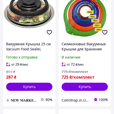
Вакуумная Крышка 25 см
Силиконовые Вакуумные
Vacuum Food Sealer,
Крышки для Хранения
Универсальная крышка
Продуктов Комплект из 5
Готово к отправке
В наличии
для посуды
шт для глубокой Посуды
29
72
от
₴
/мес
от
₴
/мес
611
₴
775
₴/комплект
287
₴
725
₴/комплект
Купить
Купить
90%
100%
🔆 𝐍𝐄𝐖 𝐌𝐀𝐑𝐊𝐄𝐓 🔆 – Продукция премиум-класса от официального представителя!
ComShop.in.UA - Магазин ТМ ComShop