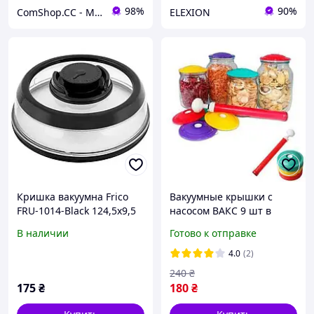
98%
90%
ComShop.CC - Магазин ТМ ComShop
ELEXION
Кришка вакуумна Frico
Вакуумные крышки с
FRU-1014-Black 124,5х9,5
насосом ВАКС 9 шт в
см чорна Код: 4496735
наборе для вакуумации
В наличии
Готово к отправке
4.0
(2)
240
₴
175
₴
180
₴