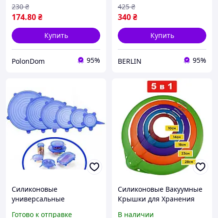
230
₴
425
₴
174
.80
₴
340
₴
Купить
Купить
95%
95%
PolonDom
BERLIN
Силиконовые
Силиконовые Вакуумные
универсальные
Крышки для Хранения
вакуумные крышки для
Продуктов Комплект из 5
Готово к отправке
В наличии