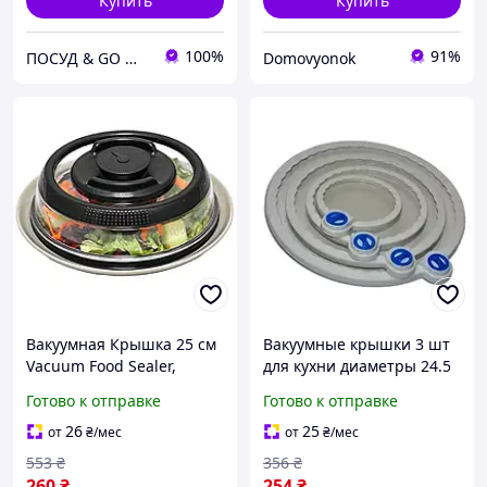
Купить
Купить
100%
91%
ПОСУД & GO МАРКЕТ
Domovyonok
Вакуумная Крышка 25 см
Вакуумные крышки 3 шт
Vacuum Food Sealer,
для кухни диаметры 24.5
Универсальная крышка
19.5 12 см HILTON HM-
Готово к отправке
Готово к отправке
для посуды
5281
26
25
от
₴
/мес
от
₴
/мес
553
₴
356
₴
260
₴
254
₴