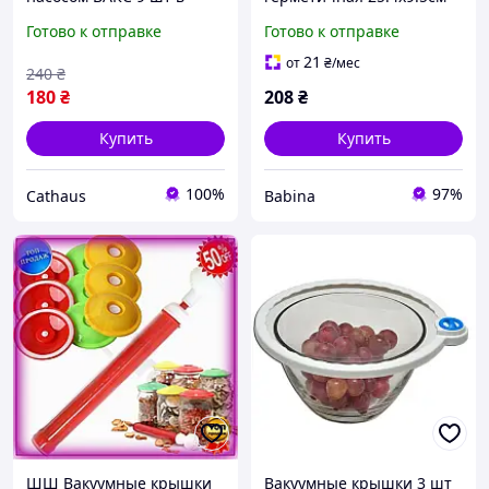
наборе для вакуумации
FRICO
Готово к отправке
Готово к отправке
21
от
₴
/мес
240
₴
180
₴
208
₴
Купить
Купить
100%
97%
Cathaus
Babina
ШШ Вакуумные крышки
Вакуумные крышки 3 шт