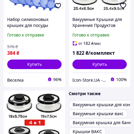
Набор силиконовых
Вакуумные Крышки для
крышек для посуды
Хранения Продуктов
универсальные
Комплект из 4 шт для
Готово к отправке
Готово к отправке
вакуумные крышки для
Посуды и гладких
хранения продуктов 6 шт
Поверхностей
182
от
₴
/мес
576
₴
FLAME
384
₴
1 822
₴/комплект
Купить
Купить
96%
100%
Веселка
Icon-Store.UA - Мастерская Икон ручной работы под Старину
Смотри также
Вакуумные крышки для конс
Вакуумные крышки вакс
Вакуумная крышка для банки
Крышки ВАКС