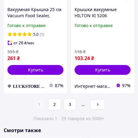
Вакуумная Крышка 25 см
Крышки вакуумные
Vacuum Food Sealer,
HILTON XI 5206
Универсальная крышка
Готово к отправке
Готово к отправке
для посуды
5.0
(1)
26
от
₴
/мес
555
₴
116
₴
261
₴
103
.24
₴
Купить
Купить
87%
97%
🔷 𝐋𝐔𝐂𝐊𝐒𝐓𝐎𝐑𝐄 🔷 – Абсолютно все товары по непревзойденным ценам!
Интернет-магазин Империя-TV
1
2
3
...
Показано 1 - 29 товаров из 5000+
Смотри также