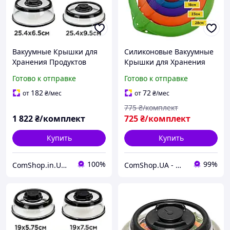
Вакуумные Крышки для
Силиконовые Вакуумные
Хранения Продуктов
Крышки для Хранения
Комплект из 4 шт для
Продуктов Комплект из 5
Готово к отправке
Готово к отправке
Посуды и гладких
шт для глубокой Посуды
Поверхностей
182
72
от
₴
/мес
от
₴
/мес
775
₴/комплект
1 822
₴/комплект
725
₴/комплект
Купить
Купить
100%
99%
ComShop.in.UA - Магазин ТМ ComShop
ComShop.UA - Магазин TM Комшоп