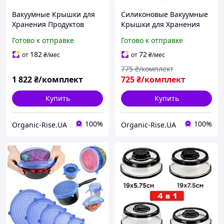
Вакуумные Крышки для
Силиконовые Вакуумные
Хранения Продуктов
Крышки для Хранения
Комплект из 4 шт для
Продуктов Комплект из 5
Готово к отправке
Готово к отправке
Посуды и гладких
шт для глубокой Посуды
Поверхностей
182
72
от
₴
/мес
от
₴
/мес
775
₴/комплект
1 822
₴/комплект
725
₴/комплект
Купить
Купить
100%
100%
Organic-Rise.UA
Organic-Rise.UA