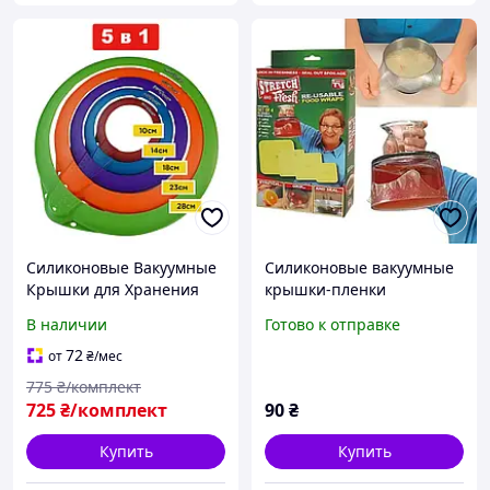
Силиконовые Вакуумные
Силиконовые вакуумные
Крышки для Хранения
крышки-пленки
Продуктов Комплект из 5
квадратные Stretch and
В наличии
Готово к отправке
шт для глубокой Посуды
fresh EL0227
72
от
₴
/мес
775
₴/комплект
725
₴/комплект
90
₴
Купить
Купить