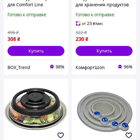
для Comfort Line
для хранения продуктов
консервации 9шт ВАКС
диаметр 24 5 19 5 12 см
Готово к отправке
Готово к отправке
ручная вакуумная
HILTON FK-7946
система для хранения
23
от
₴
/мес
продук POП12\1
496
₴
322
₴
308
₴
230
₴
Купить
Купить
98%
96%
BOX_Trend
КомфортШоп