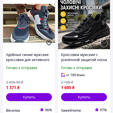
Удобные синие мужские
Кроссовки мужские с
кроссовки для активного
усиленной защитой носка
отдыха и повседневной
и спортивным дизайном
Готово к отправке
Готово к отправке
носки 40 41 размер
на воздушной подошве,
FLAME
размер 41
160
от
₴
/мес
2 056
.50
₴
2 100
₴
1 371
₴
1 600
₴
Купить
Купить
96%
97%
Веселка
SweetHome