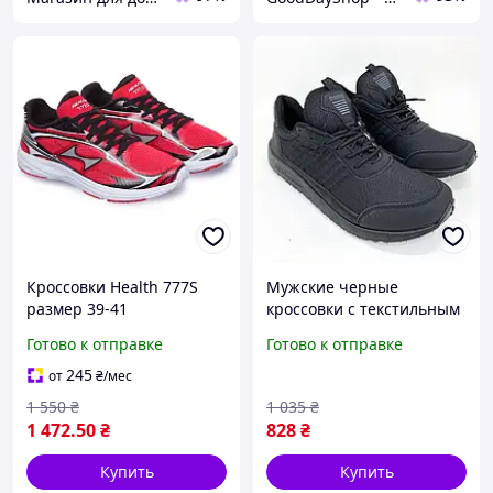
Кроссовки Health 777S
Мужские черные
размер 39-41
кроссовки с текстильным
верхом и полиуретановой
Готово к отправке
Готово к отправке
подошвой 41 размер
buzyna
245
от
₴
/мес
1 550
₴
1 035
₴
1 472
.50
₴
828
₴
Купить
Купить