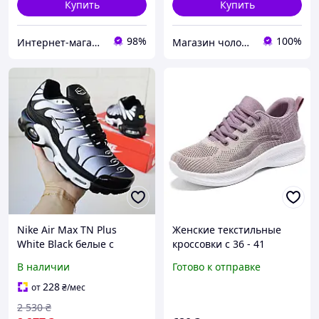
Купить
Купить
98%
100%
Интернет-магазин Sneakers Boom
Магазин чоловічого взуття Bims.shoes
Nike Air Max TN Plus
Женские текстильные
White Black белые с
кроссовки с 36 - 41
черным кроссовки,
размер
В наличии
Готово к отправке
размер 41 (26 см)
228
от
₴
/мес
2 530
₴