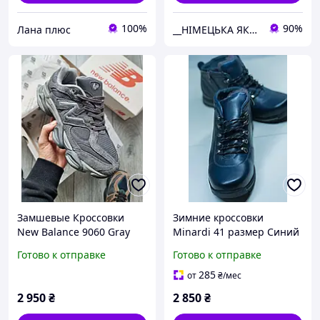
100%
90%
Лана плюс
__НІМЕЦЬКА ЯКІСТЬ__
Замшевые Кроссовки
Зимние кроссовки
New Balance 9060 Gray
Minardi 41 размер Синий
Серые Мужские Нью
цвет
Готово к отправке
Готово к отправке
Баланс Пена 41,43,44,45
размеры
285
от
₴
/мес
2 950
₴
2 850
₴