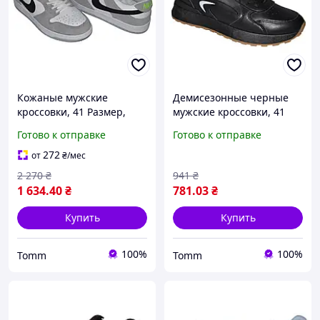
Кожаные мужские
Демисезонные черные
кроссовки, 41 Размер,
мужские кроссовки, 41
прошитые белые кеды,
Размер, , 107-13-31
Готово к отправке
Готово к отправке
107-092-410
272
от
₴
/мес
2 270
₴
941
₴
1 634
.40
₴
781
.03
₴
Купить
Купить
100%
100%
Tomm
Tomm