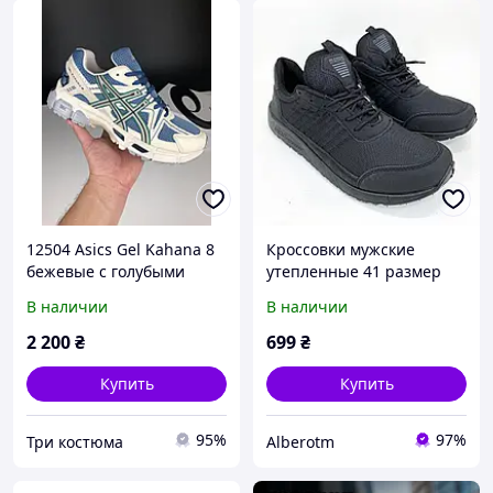
12504 Asics Gel Kahana 8
Кроссовки мужские
бежевые с голубыми
утепленные 41 размер
мужскими кроссовками
(4024)
В наличии
В наличии
только 41 размер
2 200
₴
699
₴
Купить
Купить
95%
97%
Три костюма
Alberotm