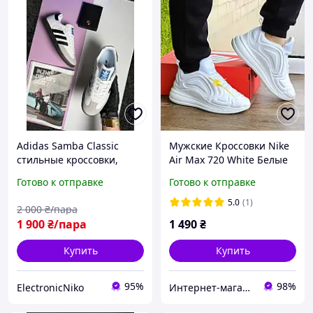
Adidas Samba Classic
Мужские Кроссовки Nike
стильные кроссовки,
Air Max 720 White Белые
размер 41
Найк 720 Аир Макс
Готово к отправке
Готово к отправке
40,41,42 размеры
5.0
(1)
2 000
₴/пара
1 900
₴/пара
1 490
₴
Купить
Купить
95%
98%
ElectronicNiko
Интернет-магазин Sneakers Boom