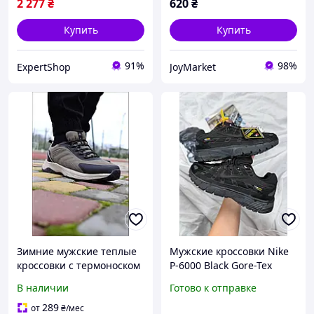
2 277
₴
620
₴
Купить
Купить
91%
98%
ExpertShop
JoyMarket
Зимние мужские теплые
Мужские кроссовки Nike
кроссовки с термоноском
P-6000 Black Gore-Tex
BS-X Wind Roof DB
Cordura, черные
В наличии
Готово к отправке
Кроссовки осень-зима
водонепроницаемые
Термо кроссовки РАЗМЕР
кроссовки, Вьетнам,
289
от
₴
/мес