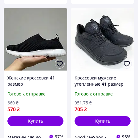
Женские кроссовки 41
Кроссовки мужские
размер
утепленные 41 размер
26,5см, для зимних
Готово к отправке
Готово к отправке
прогулок и активного
отдыха
660
₴
951
.75
₴
570
₴
705
₴
Купить
Купить
97%
93%
Магазин для дому
GoodDayShop - Онлайн магазин различных товаров