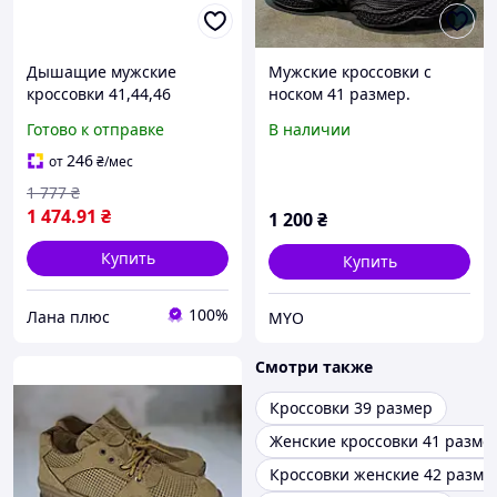
Дышащие мужские
Мужские кроссовки с
кроссовки 41,44,46
носком 41 размер.
размер, 107-33-481
Новинка 2025!
Готово к отправке
В наличии
246
от
₴
/мес
1 777
₴
1 474
.91
₴
1 200
₴
Купить
Купить
100%
Лана плюс
MYO
Смотри также
Кроссовки 39 размер
Женские кроссовки 41 разме
Кроссовки женские 42 разме