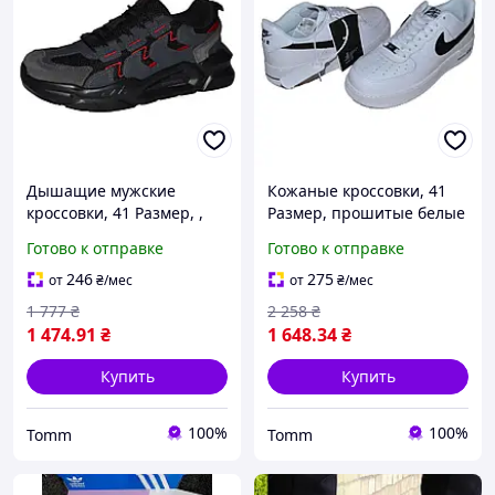
Дышащие мужские
Кожаные кроссовки, 41
кроссовки, 41 Размер, ,
Размер, прошитые белые
107-33-481
кеды, 107-323-05
Готово к отправке
Готово к отправке
246
275
от
₴
/мес
от
₴
/мес
1 777
₴
2 258
₴
1 474
.91
₴
1 648
.34
₴
Купить
Купить
100%
100%
Tomm
Tomm