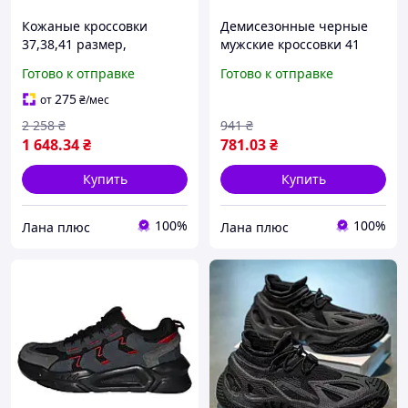
Кожаные кроссовки
Демисезонные черные
37,38,41 размер,
мужские кроссовки 41
прошитые белые кеды,
размер, 107-13-31
Готово к отправке
Готово к отправке
107-323-05
275
от
₴
/мес
2 258
₴
941
₴
1 648
.34
₴
781
.03
₴
Купить
Купить
100%
100%
Лана плюс
Лана плюс