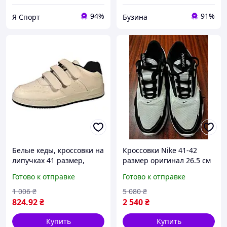
94%
91%
Я Спорт
Бузина
Белые кеды, кроссовки на
Кроссовки Nike 41-42
липучках 41 размер,
размер оригинал 26.5 см
унисекс, 107-24-732
Готово к отправке
Готово к отправке
1 006
₴
5 080
₴
824
.92
₴
2 540
₴
Купить
Купить