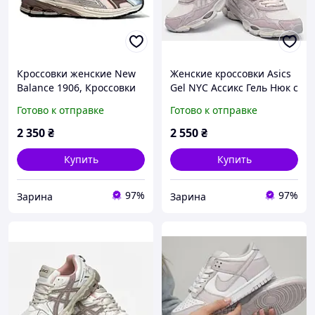
Кроссовки женские New
Женские кроссовки Asics
Balance 1906, Кроссовки
Gel NYC Ассикс Гель Нюк с
подростковые Нью
36 по 41р
Готово к отправке
Готово к отправке
Беланс 1906 p 36 по 41р
2 350
₴
2 550
₴
Купить
Купить
97%
97%
Зарина
Зарина