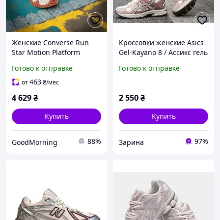
Женские Converse Run
Кроссовки женские Asics
Star Motion Platform
Gel-Kayano 8 / Ассикс гель
черные кроссовки
каяно 8 с 36 по 41р.
Готово к отправке
Готово к отправке
конверс ран стар мотион
весна-лето-осень
36-41
463
от
₴
/мес
4 629
₴
2 550
₴
Купить
Купить
88%
97%
GoodMorning
Зарина