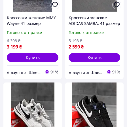
Кроссовки женские MMY.
Кроссовки женские
Wayne 41 размер
ADIDAS SAMBA. 41 размер
Готово к отправке
Готово к отправке
6 398
₴
5 198
₴
3 199
₴
2 599
₴
Купить
Купить
91%
91%
⭐️ взуття зі Швеції, миттєво 🚚💨 без передоплат
⭐️ взуття зі Швеції, миттєво 🚚💨 без передоплат