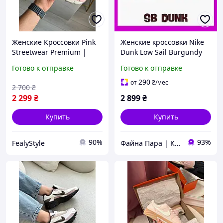
Женские Кроссовки Pink
Женские кроссовки Nike
Streetwear Premium |
Dunk Low Sail Burgundy
Розовые Кроссовки на
Crush бордово-молочные
Готово к отправке
Готово к отправке
каждый День | Размеры
кожаные демисезонные
36-41
удобные комфортные
290
от
₴
/мес
2 700
₴
повседневные, 36-41
2 299
₴
2 899
₴
Купить
Купить
90%
93%
FealyStyle
Файна Пара | Кросівки