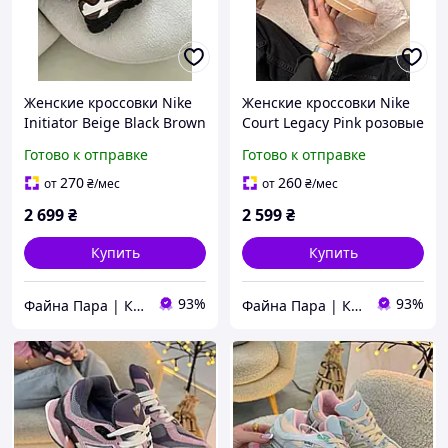
Женские кроссовки Nike
Женские кроссовки Nike
Initiator Beige Black Brown
Court Legacy Pink розовые
бежево-черно-
кожаные демисезонные
Готово к отправке
Готово к отправке
коричневые
удобные комфортные
демисезонные удобные
повседневные, 36-41
270
260
от
₴
/мес
от
₴
/мес
комфортные
2 699
₴
2 599
₴
повседневные, 36-41
Купить
Купить
93%
93%
Файна Пара | Кросівки
Файна Пара | Кросівки