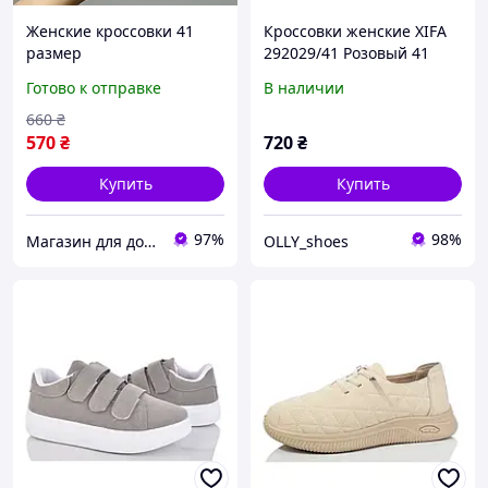
Женские кроссовки 41
Кроссовки женские XIFA
размер
292029/41 Розовый 41
размер
Готово к отправке
В наличии
660
₴
570
₴
720
₴
Купить
Купить
97%
98%
Магазин для дому
OLLY_shoes