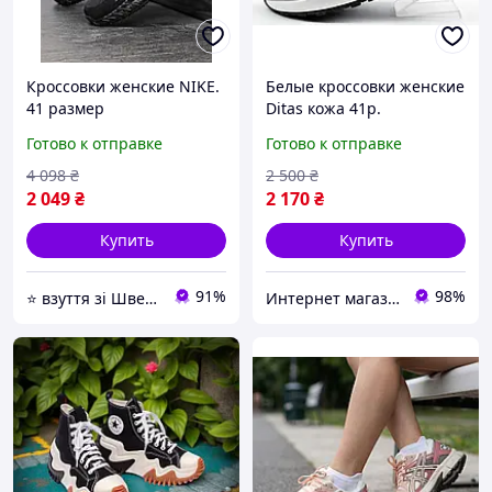
Кроссовки женские NIKE.
Белые кроссовки женские
41 размер
Ditas кожа 41р.
Готово к отправке
Готово к отправке
4 098
₴
2 500
₴
2 049
₴
2 170
₴
Купить
Купить
91%
98%
⭐️ взуття зі Швеції, миттєво 🚚💨 без передоплат
Интернет магазин спортивной обуви Shoes-Factory