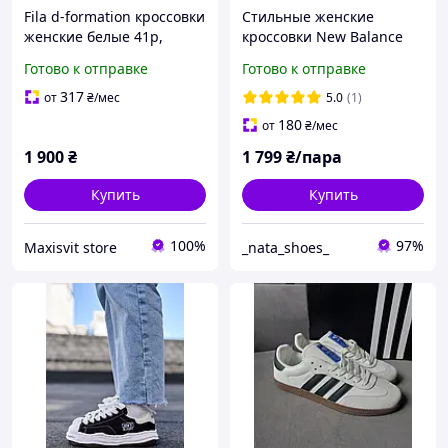
Fila d-formation кроссовки
Стильные женские
женские белые 41р,
кроссовки New Balance
оригинал.
725 \ Нью Беланс 725 \ 41
Готово к отправке
Готово к отправке
317
от
₴
/мес
5.0
(1)
180
от
₴
/мес
1 900
₴
1 799
₴/пара
Купить
Купить
100%
97%
Maxisvit store
_nata_shoes_