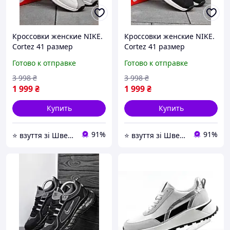
Кроссовки женские NIKE.
Кроссовки женские NIKE.
Cortez 41 размер
Cortez 41 размер
Готово к отправке
Готово к отправке
3 998
₴
3 998
₴
1 999
₴
1 999
₴
Купить
Купить
91%
91%
⭐️ взуття зі Швеції, миттєво 🚚💨 без передоплат
⭐️ взуття зі Швеції, миттєво 🚚💨 без передоплат