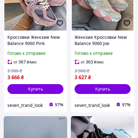
Кроссовки Женские New
Женские Кроссовки New
Balance 9060 Pink
Balance 9060 Joe
Lavender 36-41
Freshgoods Inside Voices
Готово к отправке
Готово к отправке
Baby Shower Blue 36-41
367
363
от
₴
/мес
от
₴
/мес
3 900
₴
3 900
₴
3 666
₴
3 627
₴
Купить
Купить
97%
97%
seven_trand_look
seven_trand_look