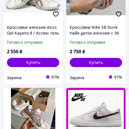
Кроссовки женские Asics
Кроссовки Nike SB Dunk
Gel-Kayano 8 / Ассикс гель
Найк датки женские с 36
каяно 8 для подростков с
по 41р
Готово к отправке
Готово к отправке
36 по 41р
2 550
₴
2 750
₴
Купить
Купить
97%
97%
Зарина
Зарина