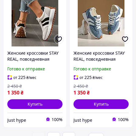
Женские кроссовки STAY
Женские кроссовки STAY
REAL, повседневная
REAL, повседневная
обувь, кеды БЕЛОГО
обувь, кеды СИНЕГО
Готово к отправке
Готово к отправке
цвета, размер 41, код 00-
цвета, размер 41, код 00-
0887
0894
225
225
от
₴
/мес
от
₴
/мес
2 450
₴
2 450
₴
1 350
₴
1 350
₴
Купить
Купить
100%
100%
Just hype
Just hype