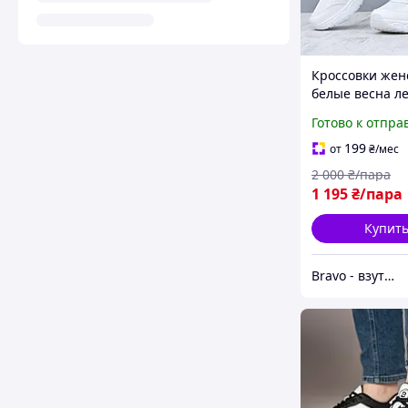
Кроссовки жен
белые весна ле
высокой подош
Готово к отпра
Б3347)
199
от
₴
/мес
2 000
₴/пара
1 195
₴/пара
Купит
Bravo - взуття зі знижками!