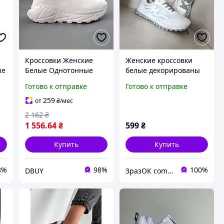
Кроссовки Женские
Женские кроссовки
ые
Белые Однотонные
белые декорированы
Спортивные Базовые
цветком на язычке
Готово к отправке
Готово к отправке
DBUY Кросівки Жіночі
экокожа текстиль сетка
чі
Білі Однотонні
весна лето 2025
259
от
₴
/мес
і
Спортивні Базові
2 162
₴
1 556
.64
₴
599
₴
Купить
Купить
8%
98%
100%
DBUY
ЗразОК com.ua