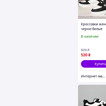
Кроссовки жен
черно-белые
В наличии
820
₴
520
₴
Купит
Интернет-магазин дешевой обуви