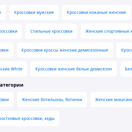
e
Кроссовки мужские
Кроссовки кожаные женские
россовки
Стильные кроссовки
Женские спортивные 
овки
Кроссовки кроссы женские демисезонные
Крос
ские White
Кроссовки женские белые демисезон
Бел
категории
овки
Женские ботильоны, ботинки
Женские мокасин
ростковые кроссовки, кеды