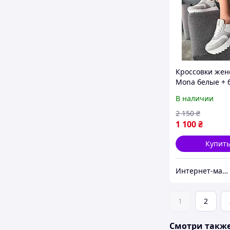
Кроссовки жен
Mona белые + 
лавандовые
В наличии
натуральная к
размеры 37
2 150
₴
1 100
₴
Купит
Интернет-магазин "Lite Shop"
1
2
Смотри такж