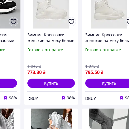
ские
Зимние Кроссовки
Зимние Кроссовки
Базовые
женские на меху белые
женские на меху бел
 DBUY
однотонные
однотонные
вке
Готово к отправке
Готово к отправке
і Чорно
спортивные DBUY
утепленные DBUY
ісезонні
зимові Кросівки жіночі
зимові Кросівки жіно
на хутрі білі однотонні
на хутрі білі однотонн
1 045
₴
1 075
₴
спортивні
утеплені
773
.30
₴
795
.50
₴
ь
Купить
Купить
98%
98%
9
DBUY
DBUY