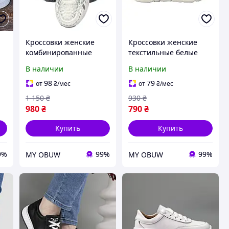
Кроссовки женские
Кроссовки женские
комбинированные
текстильные белые
сетка белые 6075-1
20332-6
В наличии
В наличии
98
79
от
₴
/мес
от
₴
/мес
1 150
₴
930
₴
980
₴
790
₴
Купить
Купить
9%
99%
99%
MY OBUW
MY OBUW