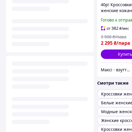
40р! Кроссовки
женские кожа
белые
Готово к отпра
перфорирован
высокой подош
382
от
₴
/мес
М3182)
3 500
₴/пара
2 295
₴/пара
Купит
Максі - взуття зі знижками!
Смотри также
Кроссовки жен