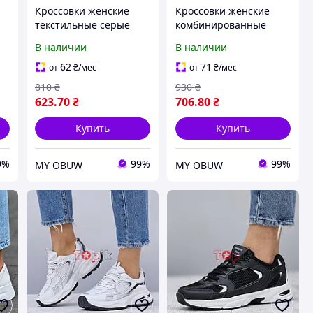
Кроссовки женские
Кроссовки женские
текстильные серые
комбинированные
6090-2
белые 20305-1
В наличии
В наличии
62
71
от
₴
/мес
от
₴
/мес
810
₴
930
₴
623
.70
₴
706
.80
₴
Купить
Купить
9%
99%
99%
MY OBUW
MY OBUW