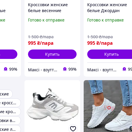
Кроссовки женские
Кроссовки женские
ные
белые весенние
белые Джордан
летние тканевые сетка
модные Кросівки
вке
Готово к отправке
Готово к отправке
ые на
Кросівки жіночі білі
жіночі білі Джордан
ве (Код:
весняні літні сітка (Код:
модні (Код: М3145)
М3135)
1 500
₴/пара
1 500
₴/пара
995
₴/пара
995
₴/пара
ь
Купить
Купить
99%
99%
9
Максі - взуття зі знижками!
Максі - взуття зі знижками!
ские
Белые женские кроссовки
Модные женские кроссовки
Женские кроссовки весна лето
Кроссовки женские летние белые