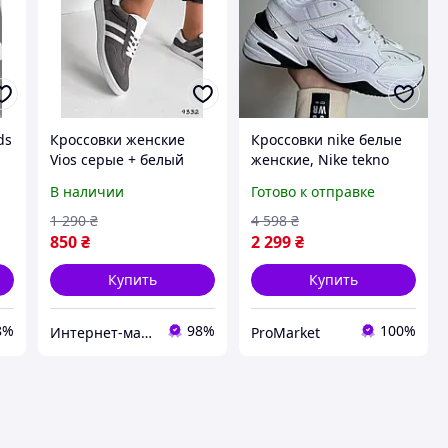
ds
Кроссовки женские
Кроссовки nike белые
Vios серые + белый
женские, Nike tekno
натуральная замша
белые, Женские
В наличии
Готово к отправке
9332, размеры 39
кроссовки nike m2k
tekno, Кроссовки
1 290
₴
4 598
₴
женские м2к текно
850
₴
2 299
₴
Купить
Купить
8%
98%
100%
Интернет-магазин "Lite Shop"
ProMarket