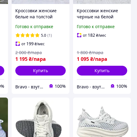
Кроссовки женские
Кроссовки женские
белые на толстой
черные на белой
подошве (Код:Б3348)
подошве (Код: Б3340)
Готово к отправке
Готово к отправке
182
5.0
(1)
от
₴
/мес
199
от
₴
/мес
2 000
₴/пара
1 800
₴/пара
1 195
₴/пара
1 095
₴/пара
Купить
Купить
0%
100%
100%
Bravo - взуття зі знижками!
Bravo - взуття зі знижками!