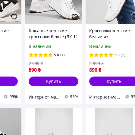
ские
Кожаные женские
Кроссовки женские
кроссовки белые (ЛК 11
белые из
б)
прессованной кожи (
В наличии
В наличии
13 б)
5.0
(1)
5.0
(2)
2 999
₴
2 999
₴
890
₴
890
₴
ь
Купить
Купить
95%
95%
9
Интернет-магазин дешевой обуви
Интернет-магазин дешевой обуви