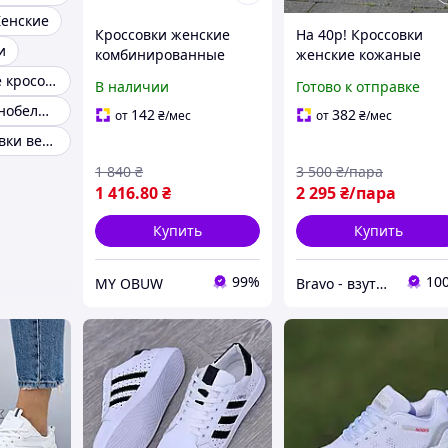
Женские
Кроссовки женские
На 40р! Кроссовки
и
комбинированные
женские кожаные
белые 10220-7
белые весна осень
Белые женские кросовки 39
В наличии
Готово к отправке
(Код: Б3185)
Кроссовки чернобелые женские
142
382
от
₴
/мес
от
₴
/мес
Женские кросовки весна
1 840
₴
3 500
₴/пара
1 416
.80
₴
2 295
₴/пара
Купить
Купить
99%
10
MY OBUW
Bravo - взуття зі знижками!