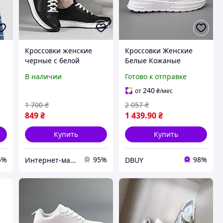
Кроссовки женские
Кроссовки Женские
черные с белой
Белые Кожаные
ЛК
подошвой АЖ 1/2
Базовые Каждый День
В наличии
Готово к отправке
DBUY Кросівки Жіночі
Білі Шкіряні Базові На
240
от
₴
/мес
Кожен День
1 700
₴
2 057
₴
849
₴
1 439
.90
₴
Купить
Купить
5%
95%
98%
Интернет-магазин дешевой обуви
DBUY