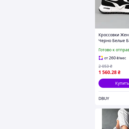
Кроссовки Жен
Черно Белые 
Демисезонные
Готово к отпра
Кросівки Жіноч
Білі Базові Дем
260
от
₴
/мес
2 053
₴
1 560
.28
₴
Купит
DBUY