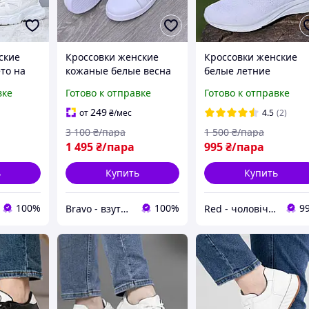
ские
Кроссовки женские
Кроссовки женские
то на
кожаные белые весна
белые летние
ве (Код:
лето (Код: Б3396)
текстильные сетка
вке
Готово к отправке
Готово к отправке
Кросівки жіночі білі
літні текстильні сітка
249
от
₴
/мес
4.5
(2)
(Код: Р3201)
3 100
₴/пара
1 500
₴/пара
1 495
₴/пара
995
₴/пара
ь
Купить
Купить
100%
100%
9
Bravo - взуття зі знижками!
Red - чоловіче, жіноче взуття