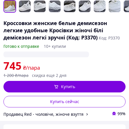
Кроссовки женские белые демисезон
легкие удобные Кросівки жіночі білі
демісезон легкі зручні (Код: Р3370)
Код: Р3370
Готово к отправке
10+ купили
745
₴/пара
1 200
₴/пара
скидка еще 2 дня
Купить
Купить сейчас
99%
Продавец Red - чоловіче, жіноче взуття