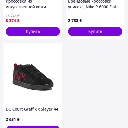
Кроссовки из
Брендовые кроссовки
искусственной кожи
унисекс, Nike P-6000 Flat
теплые для женщин
Pewter 37
16 748
₴
черно-коричневые
8 374
₴
2 733
₴
арт.5108 для осени и зимы
Купить
Купить
DC Court Graffik x Slayer 44
2 631
₴