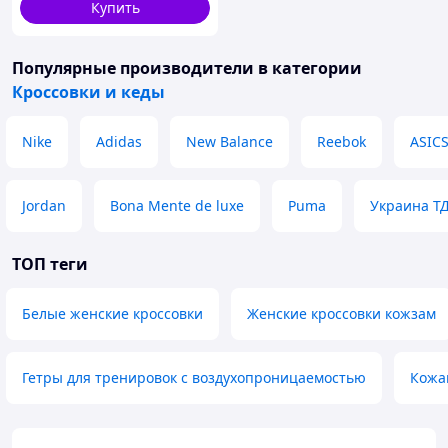
Купить
Популярные производители
в категории
Кроссовки и кеды
Nike
Adidas
New Balance
Reebok
ASIC
Jordan
Bona Mente de luxe
Puma
Украина Т
ТОП теги
Белые женские кроссовки
Женские кроссовки кожзам
Гетры для тренировок с воздухопроницаемостью
Кожа