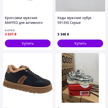
Кроссовки мужские
Кеды мужские нубук
MAYFED для активного
591350 Серые
отдыха и повседневной
6 074
₴
носки черные с сетчатым
3 037
₴
3 348
₴
верхом и ПВХ подошвой
Купить
Купить