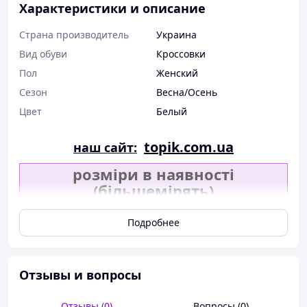
Характеристики и описание
Страна производитель
Украина
Вид обуви
Кроссовки
Пол
Женский
Сезон
Весна/Осень
Цвет
Белый
topik.com.ua
наш сайт:
розміри в наявності
(більшемірять)
36р
Х
38р
39р
Х
Подробнее
Отзывы и вопросы
Отзывы (0)
Вопросы (0)