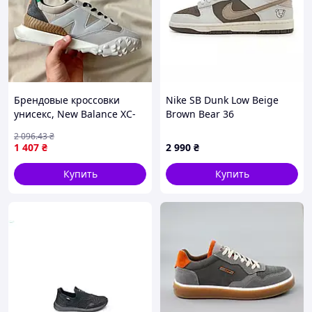
Брендовые кроссовки
Nike SB Dunk Low Beige
унисекс, New Balance XC-
Brown Bear 36
72 «Beige’
2 096
.43
₴
1 407
₴
2 990
₴
Купить
Купить