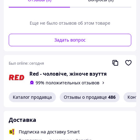
Еще не было отзывов об этом товаре
Задать вопрос
Был online:
сегодня
Red - чоловіче, жіноче взуття
99% положительных отзывов
Каталог продавца
Отзывы о продавце
486
Конт
Кросівки жіночі білі демісезон легкі
зручні
Доставка
▷ більшемірять на 1 розмір
Подписка на доставку Smart
▷ підійдуть на середній і високий підйом