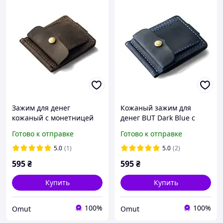
Зажим для денег
Кожаный зажим для
кожаный с монетницей
денег BUT Dark Blue с
BUT Dark Brown
монетницей
Готово к отправке
Готово к отправке
(коричневый цвет)
ручная работа Crazy
5.0
(1)
5.0
(2)
Horse
595
₴
595
₴
Купить
Купить
100%
100%
Omut
Omut