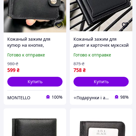
Кожаный зажим для
Кожаный зажим для
купюр на кнопке,
денег и карточек мужской
черный. Зажим из
черный
Готово к отправке
Готово к отправке
натуральной кожи крэйзи
хорс
980
₴
875
₴
599
₴
758
₴
Купить
Купить
100%
98%
MONTELLO
⭐Подарунки і аксесуари⭐