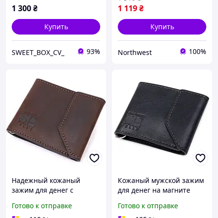
1 300
₴
1 119
₴
Купить
Купить
93%
100%
SWEET_BOX_CV_
Northwest
Надежный кожаный
Кожаный мужской зажим
зажим для денег с
для денег на магните
держателем для Apple
GRANDE PELLE 11546
Готово к отправке
Готово к отправке
AirTag GRANDE PELLE
Синий D4-2025