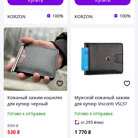
Купить
Купить
100%
100%
KORZON
KORZON
Кожаный зажим-кошелек
Мужской кожаный зажим
для купюр черный
для купюр Visconti VSL57
BLK ORG
Готово к отправке
Готово к отправке
295
от
₴
/мес
890
₴
530
₴
1 770
₴