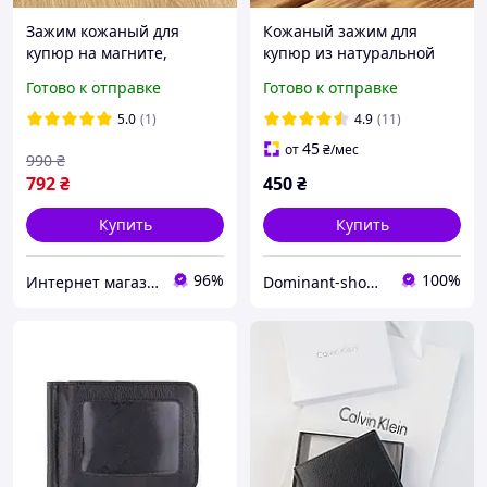
Зажим кожаный для
Кожаный зажим для
купюр на магните,
купюр из натуральной
тонкий мужской кошелек
кожи Simple Tryzub
Готово к отправке
Готово к отправке
с зажимом для наличные
черный с гербом
кожа
Украины. Прищепка для
5.0
(1)
4.9
(11)
денег
45
от
₴
/мес
990
₴
792
₴
450
₴
Купить
Купить
96%
100%
Интернет магазин сумок и аксессуаров BarBags
Dominant-shop.com.ua