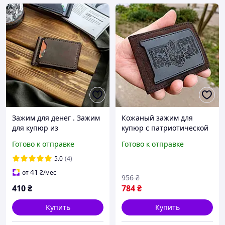
Зажим для денег . Зажим
Кожаный зажим для
для купюр из
купюр с патриотической
натуральной кожи.
гравировкой на подарок
Готово к отправке
Готово к отправке
Кожаный коричневый
мужчине
зажим мужской. Кожаный
5.0
(4)
подарок
41
от
₴
/мес
956
₴
410
₴
784
₴
Купить
Купить