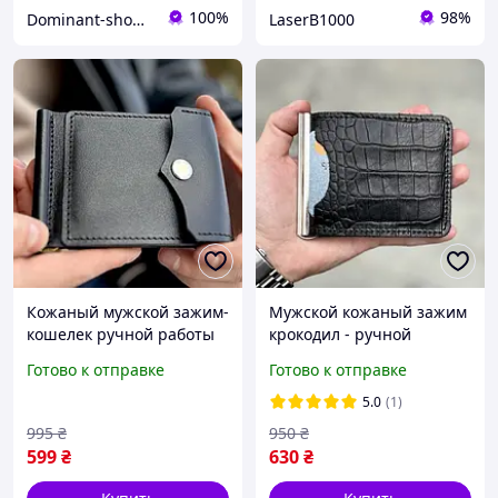
100%
98%
Dominant-shop.com.ua
LaserB1000
Кожаный мужской зажим-
Мужской кожаный зажим
кошелек ручной работы
крокодил - ручной
черный
работы!
Готово к отправке
Готово к отправке
5.0
(1)
995
₴
950
₴
599
₴
630
₴