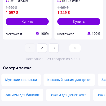
11618 Коричневый
110
125
от
₴
/мес
от
₴
/мес
1 290
₴
1 469
₴
1 097
₴
1 249
₴
Купить
Купить
100%
100%
Northwest
Northwest
1
2
3
...
Показано 1 - 29 товаров из 5000+
Смотри также
Мужские кошельки
Кожаный зажим для денег
За
Зажимы для банкнот
Зажим для денег кожа
Зажи