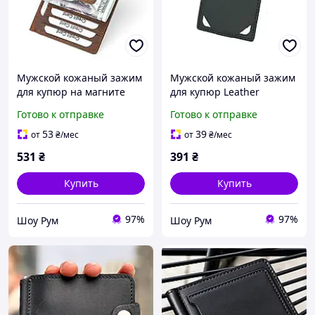
Мужской кожаный зажим
Мужской кожаный зажим
для купюр на магните
для купюр Leather
Wild Leather (2124) ginger
Collection (9079)
Готово к отправке
Готово к отправке
KLB
53
39
от
₴
/мес
от
₴
/мес
531
₴
391
₴
Купить
Купить
97%
97%
Шоу Рум
Шоу Рум