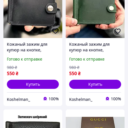
Кожаный зажим для
Кожаный зажим для
купюр на кнопке,
купюр на кнопке,
черный. Зажим из
черный. Зажим из
Готово к отправке
Готово к отправке
натуральной кожи крэйзи
натуральной кожи крэйзи
хорс
хорс
980
₴
980
₴
550
₴
550
₴
Купить
Купить
100%
100%
Koshelman_
Koshelman_