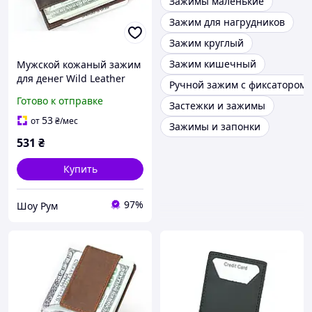
Зажимы маленькие
Зажим для нагрудников
Зажим круглый
Зажим кишечный
Мужской кожаный зажим
для денег Wild Leather
Ручной зажим с фиксатором
(2124) brown
Готово к отправке
Застежки и зажимы
53
от
₴
/мес
Зажимы и запонки
531
₴
Купить
97%
Шоу Рум