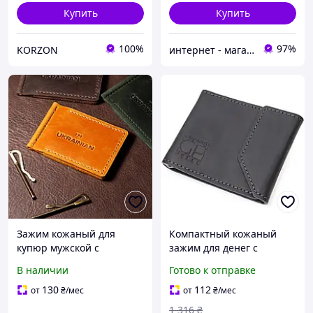
Купить
Купить
100%
97%
KORZON
интернет - магазин "Galantereya"
Зажим кожаный для
Компактный кожаный
купюр мужской с
зажим для денег с
отделениями для карт,
держателем для Apple
В наличии
Готово к отправке
вместительный кошелек
AirTag GRANDE PELLE
на кнопке, оранжевый
11617 Черный GoodPlace
130
112
от
₴
/мес
от
₴
/мес
-worry-free-shopping-
1 316
₴