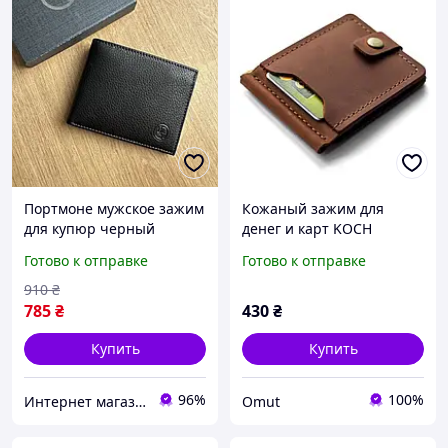
Портмоне мужское зажим
Кожаный зажим для
для купюр черный
денег и карт KOCH
кожаный мужской
Cognac с кнопкой,
Готово к отправке
Готово к отправке
картхолдер зажим для
натуральная кожа Crazy
денег кожа
Horse, ручная работа
910
₴
785
₴
430
₴
Купить
Купить
96%
100%
Интернет магазин сумок и аксессуаров BarBags
Omut