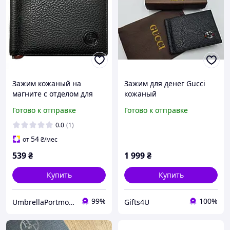
Зажим кожаный на
Зажим для денег Gucci
магните с отделом для
кожаный
мелочи " Н.Т"
Готово к отправке
Готово к отправке
0.0
(1)
54
от
₴
/мес
539
₴
1 999
₴
Купить
Купить
99%
100%
UmbrellaPortmone
Gifts4U