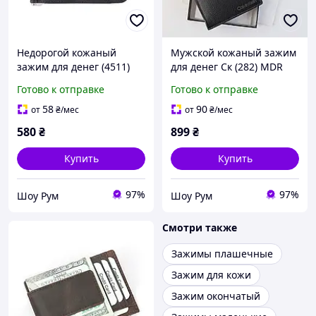
Недорогой кожаный
Мужской кожаный зажим
зажим для денег (4511)
для денег Ск (282) MDR
black MDR
Готово к отправке
Готово к отправке
58
90
от
₴
/мес
от
₴
/мес
580
₴
899
₴
Купить
Купить
97%
97%
Шоу Рум
Шоу Рум
Смотри также
Зажимы плашечные
Зажим для кожи
Зажим окончатый