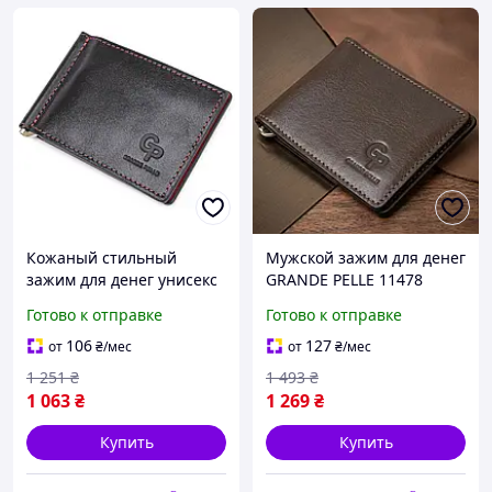
Кожаный стильный
Мужской зажим для денег
зажим для денег унисекс
GRANDE PELLE 11478
GRANDE PELLE 11541
Коричневый.
Готово к отправке
Готово к отправке
Черный AUTO-LUXEN
Натуральная кожа
106
127
от
₴
/мес
от
₴
/мес
1 251
₴
1 493
₴
1 063
₴
1 269
₴
Купить
Купить