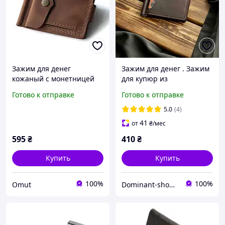
Зажим для денег
Зажим для денег . Зажим
кожаный с монетницей
для купюр из
BUT Cognac (коньячный
натуральной кожи.
Готово к отправке
Готово к отправке
цвет) ручная работа
Кожаный коричневый
Crazy Horse
зажим мужской. Кожаный
5.0
(4)
подарок
41
от
₴
/мес
595
₴
410
₴
Купить
Купить
100%
100%
Omut
Dominant-shop.com.ua