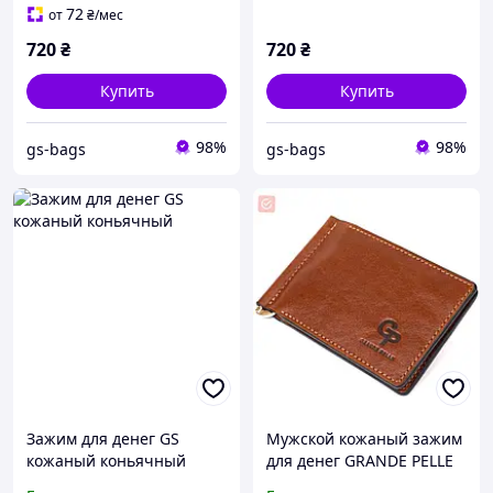
72
от
₴
/мес
720
₴
720
₴
Купить
Купить
98%
98%
gs-bags
gs-bags
Зажим для денег GS
Мужской кожаный зажим
кожаный коньячный
для денег GRANDE PELLE
11474 Коричневый