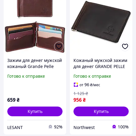
Зажим для денег мужской
Кожаный мужской зажим
кожаный Grande Pelle
для денег GRANDE PELLE
коричневый
11540 Коричневый
Готово к отправке
Готово к отправке
96
от
₴
/мес
1 125
₴
659
₴
956
₴
Купить
Купить
92%
100%
LESANT
Northwest