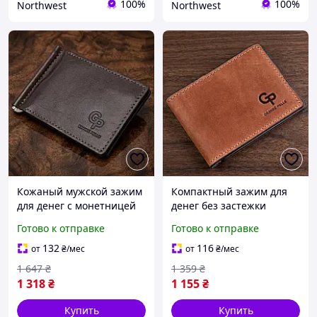
100%
100%
Northwest
Northwest
Кожаный мужской зажим
Компактный зажим для
для денег с монетницей
денег без застежки
GRANDE PELLE 11547
GRANDE PELLE 11240
Готово к отправке
Готово к отправке
Коричневый Northwest
Коричневый.
Натуральная кожа
132
116
от
₴
/мес
от
₴
/мес
1 647
₴
1 359
₴
1 318
₴
1 155
₴
Купить
Купить