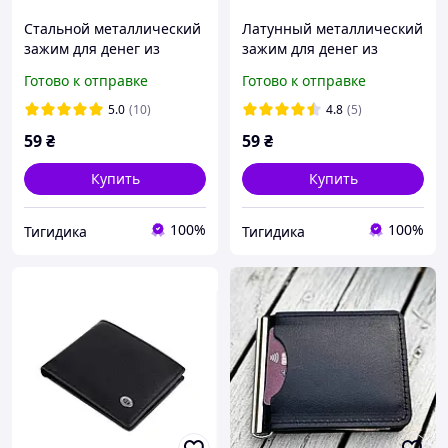
Стальной металлический
Латунный металлический
зажим для денег из
зажим для денег из
нержавеющей стали
медного сплава
Готово к отправке
Готово к отправке
5.0
(10)
4.8
(5)
59
₴
59
₴
Купить
Купить
100%
100%
Тигидика
Тигидика