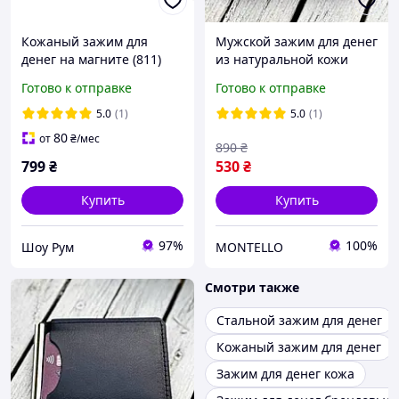
Кожаный зажим для
Мужской зажим для денег
денег на магните (811)
из натуральной кожи
black PTR
кайзер, черный
Готово к отправке
Готово к отправке
5.0
(1)
5.0
(1)
80
от
₴
/мес
890
₴
799
₴
530
₴
Купить
Купить
97%
100%
Шоу Рум
MONTELLO
Смотри также
Стальной зажим для денег
Кожаный зажим для денег
Зажим для денег кожа