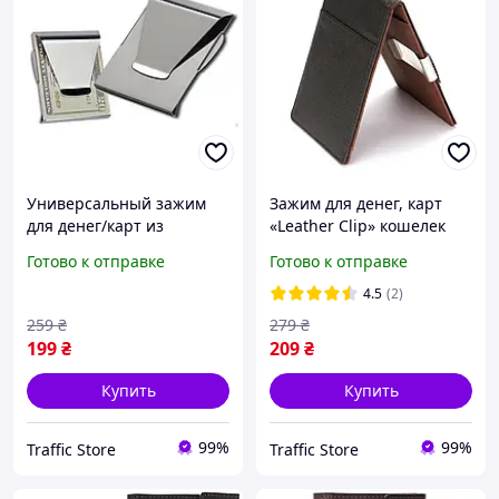
Универсальный зажим
Зажим для денег, карт
для денег/карт из
«Leather Clip» кошелек
нержавеющей стали
компактный стильный
Готово к отправке
Готово к отправке
«Money clip» с двумя
(черно-коричневый)
отделениями
4.5
(2)
259
₴
279
₴
199
₴
209
₴
Купить
Купить
99%
99%
Traffic Store
Traffic Store