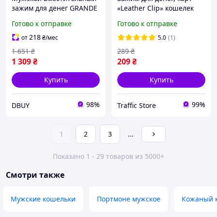
зажим для денег GRANDE
«Leather Clip» кошелек
PELLE Коричневый зажим
компактный стильный
Готово к отправке
Готово к отправке
DBUY Чоловічий місткий
(черно-серый)
затиск для грошей
218
от
₴
/мес
5.0
(1)
GRANDE PELLE
1 651
₴
289
₴
1 309
₴
209
₴
Купить
Купить
98%
99%
DBUY
Traffic Store
1
2
3
...
Показано 1 - 29 товаров из 5000+
Смотри также
Мужские кошельки
Портмоне мужское
Кожаный 