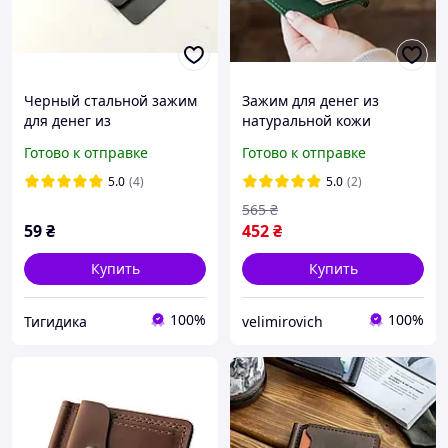
Черный стальной зажим
Зажим для денег из
для денег из
натуральной кожи
нержавеющей стали
зеленый
Готово к отправке
Готово к отправке
5.0
(4)
5.0
(2)
565
₴
59
₴
452
₴
Купить
Купить
100%
100%
Тигидика
velimirovich