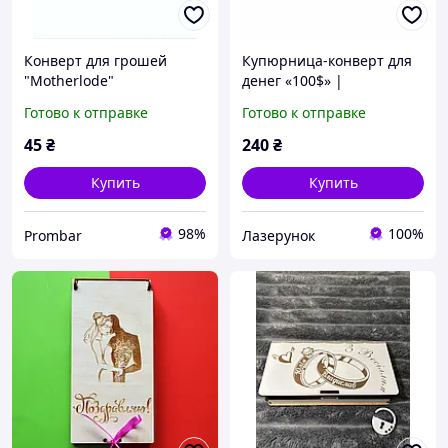
Конверт для грошей
Купюрница-конверт для
"Motherlode"
денег «100$» |
деревянная белая
Готово к отправке
Готово к отправке
коробка для купюр
(25,3×3,5×11,5 см)
45
₴
240
₴
Купить
Купить
98%
100%
Prombar
Лазерунок