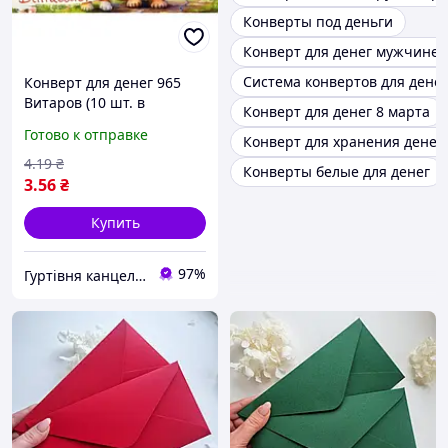
Конверты под деньги
Конверт для денег мужчине
Система конвертов для денег
Конверт для денег 965
Витаров (10 шт. в
Конверт для денег 8 марта
упаковке)
Готово к отправке
Конверт для хранения денег
4
.19
₴
Конверты белые для денег
3
.56
₴
Купить
97%
Гуртівня канцелярії, літератури та товарів для дітей