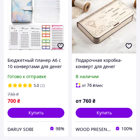
Бюджетный планер А6 с
Подарочная коробка-
10 конвертами для денег
конверт для денег
и трекерами накоплений
Готово к отправке
В наличии
76
5.0
(2)
от
₴
/мес
730
₴
700
₴
от
760
₴
Купить
Купить
98%
100%
DARUY SOBI
WOOD PRESENT STUDIO