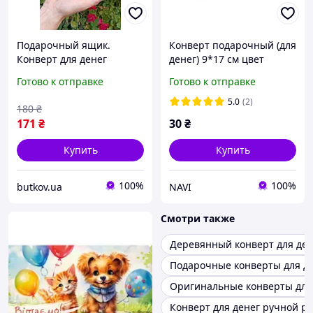
Подарочный ящик.
Конверт подарочный (для
Конверт для денег
денег) 9*17 см цвет
синий
Готово к отправке
Готово к отправке
5.0
(2)
180
₴
171
₴
30
₴
Купить
Купить
100%
100%
butkov.ua
NAVI
Смотри также
Деревянный конверт для ден
Подарочные конверты для д
Оригинальные конверты для
Конверт для денег ручной р