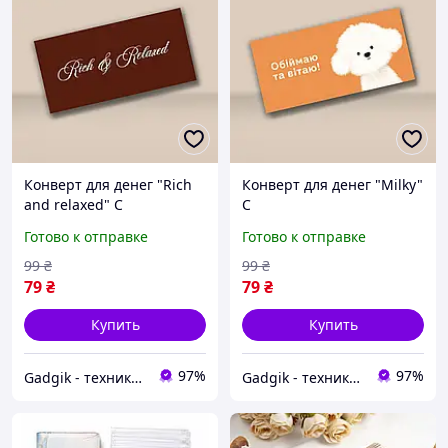
Конверт для денег "Rich
Конверт для денег "Milky"
and relaxed" C
C
Готово к отправке
Готово к отправке
99
₴
99
₴
79
₴
79
₴
Купить
Купить
97%
97%
Gadgik - техника и аксессуары
Gadgik - техника и аксессуары