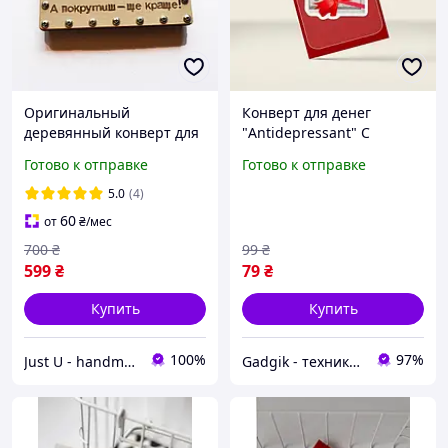
Оригинальный
Конверт для денег
деревянный конверт для
"Antidepressant" C
денег на болтах "Як не
Готово к отправке
Готово к отправке
крути". Подарок для
друзей на день
5.0
(4)
рождения.
60
от
₴
/мес
700
₴
99
₴
599
₴
79
₴
Купить
Купить
100%
97%
Just U - handmade studio
Gadgik - техника и аксессуары