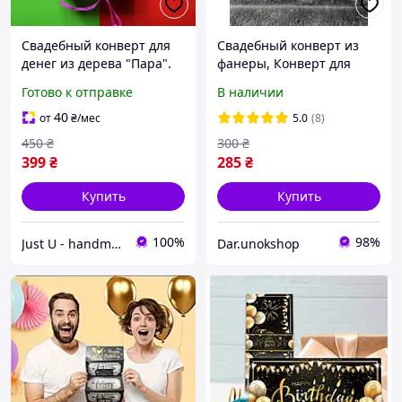
Свадебный конверт для
Свадебный конверт из
денег из дерева "Пара".
фанеры, Конверт для
Деревянная коробочка на
денег, Конверт
Готово к отправке
В наличии
свадьбу для купюр.
40
от
₴
/мес
5.0
(8)
450
₴
300
₴
399
₴
285
₴
Купить
Купить
100%
98%
Just U - handmade studio
Dar.unokshop