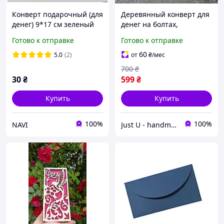
Конверт подарочный (для
Деревянный конверт для
денег) 9*17 см зеленый
денег на болтах,
подарочный конверт с
Готово к отправке
Готово к отправке
гравировкой,
оригинальный подарок
60
5.0
(2)
от
₴
/мес
на свадьбу, ручная
700
₴
работа
30
₴
599
₴
Купить
Купить
100%
100%
NAVI
Just U - handmade studio