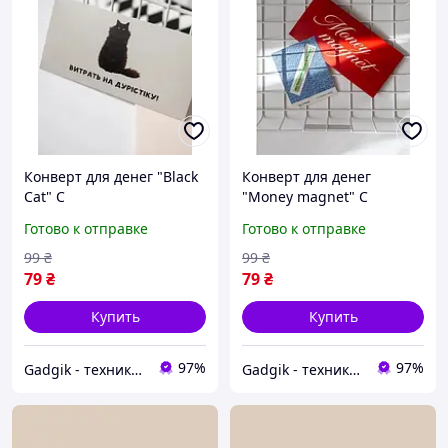
Конверт для денег "Black
Конверт для денег
Cat" C
"Money magnet" C
Готово к отправке
Готово к отправке
99
₴
99
₴
79
₴
79
₴
Купить
Купить
97%
97%
Gadgik - техника и аксессуары
Gadgik - техника и аксессуары