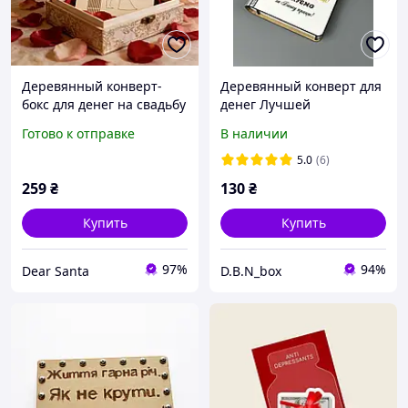
Деревянный конверт-
Деревянный конверт для
бокс для денег на свадьбу
денег Лучшей
учительницы 19х9х2 см
Готово к отправке
В наличии
5.0
(6)
259
₴
130
₴
Купить
Купить
97%
94%
Dear Santa
D.B.N_box