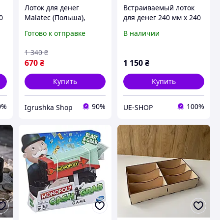
Лоток для денег
Встраиваемый лоток
0
Malatec (Польша),
для денег 240 мм х 240
и
Ящик для денег
мм
Готово к отправке
В наличии
устройство, Книга сейф
большая, Мини сейф
1 340
₴
шкатулка, Шкатулка
670
₴
1 150
₴
под деньги, RYH
Купить
Купить
0%
90%
100%
Igrushka Shop
UE-SHOP