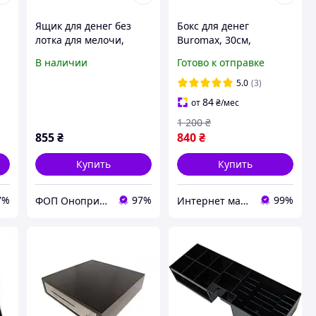
Ящик для денег без
Бокс для денег
лотка для мелочи,
Buromax, 30см,
 с
запираемый на замок с
матовый, черный (
В наличии
Готово к отправке
,
петлями и защелками,
BM.0402) Кэш-бокс
у
устойчивыми к взлому
5.0
(3)
84
от
₴
/мес
1 200
₴
855
₴
840
₴
Купить
Купить
7%
97%
99%
ФОП Оноприенко М.П.
Интернет магазин ТерЛайн