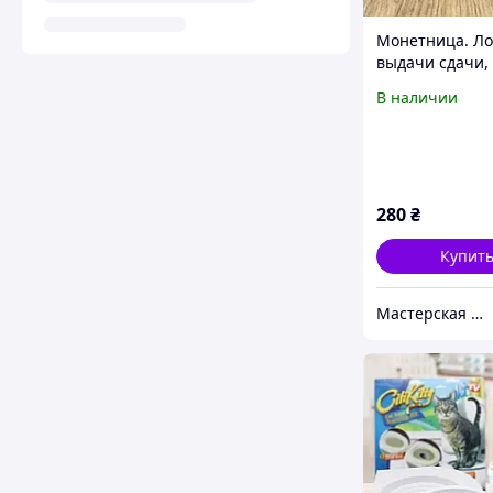
Монетница. Ло
выдачи сдачи,
для денег.
В наличии
280
₴
Купит
Мастерская "Dekorizdereva"