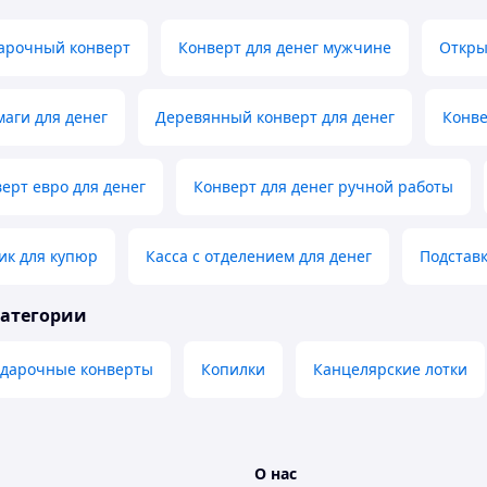
арочный конверт
Конверт для денег мужчине
Откры
маги для денег
Деревянный конверт для денег
Конве
ерт евро для денег
Конверт для денег ручной работы
к для купюр
Касса с отделением для денег
Подстав
категории
одарочные конверты
Копилки
Канцелярские лотки
О нас