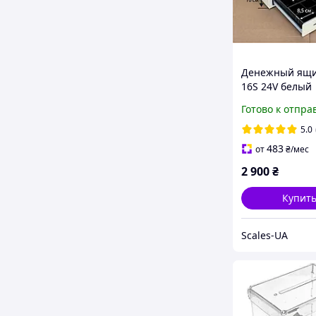
Денежный ящи
16S 24V белый
Готово к отпра
5.0
483
от
₴
/мес
2 900
₴
Купит
Scales-UA