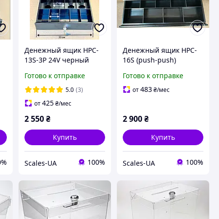
-
Денежный ящик HPC-
Денежный ящик HPC-
13S-3P 24V черный
16S (push-push)
черный
Готово к отправке
Готово к отправке
483
5.0
(3)
от
₴
/мес
425
от
₴
/мес
2 550
₴
2 900
₴
Купить
Купить
0%
100%
100%
Scales-UA
Scales-UA