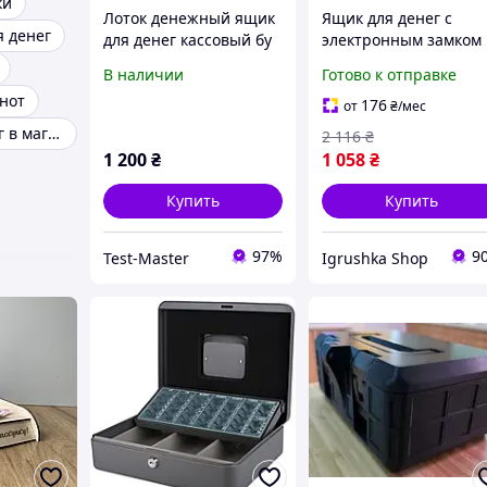
ки
Лоток денежный ящик
Ящик для денег с
 денег
для денег кассовый бу
электронным замком
Malatec (Польша),
В наличии
Готово к отправке
Интерактивная
кнот
копилка для денег,
176
от
₴
/мес
Лоток для денег, RYH
Ящик для денег в магазин
2 116
₴
1 200
₴
1 058
₴
Купить
Купить
97%
9
Test-Master
Igrushka Shop