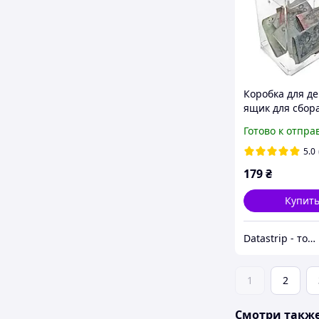
Коробка для де
ящик для сбора
анкет прозра
Готово к отпра
120x150x80мм.
1,5 литра
5.0
179
₴
Купит
Datastrip - торговое оборудование для магазинов и кафе
1
2
Смотри такж