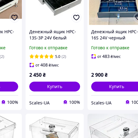
к HPC-
Денежный ящик HPC-
Денежный ящик HPC
13S-3P 24V белый
16S 24V черный
вке
Готово к отправке
Готово к отправке
483
(2)
5.0
(2)
от
₴
/мес
408
от
₴
/мес
2 450
₴
2 900
₴
ь
Купить
Купить
100%
100%
10
Scales-UA
Scales-UA