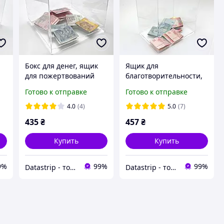
Бокс для денег, ящик
Ящик для
для пожертвований
благотворительности,
прозрачный
бокс для денег
Готово к отправке
Готово к отправке
200x200x200 с замок.
210x300x150 с замком,
Объем 8 литров
кешбокс. Объем 10
4.0
(4)
5.0
(7)
литров
435
₴
457
₴
Купить
Купить
9%
99%
99%
Datastrip - торговое оборудование для магазинов и кафе
Datastrip - торговое оборудование для магазинов и кафе