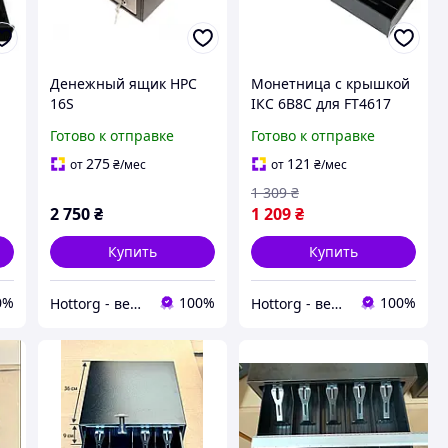
Денежный ящик HPC
Монетница с крышкой
16S
ІКС 6B8C для FT4617
Готово к отправке
Готово к отправке
275
121
от
₴
/мес
от
₴
/мес
1 309
₴
2 750
₴
1 209
₴
Купить
Купить
0%
100%
100%
Hottorg - весы, торговое, ресторанное, складское оборудование
Hottorg - весы, торговое, ресторанное, складское оборудование