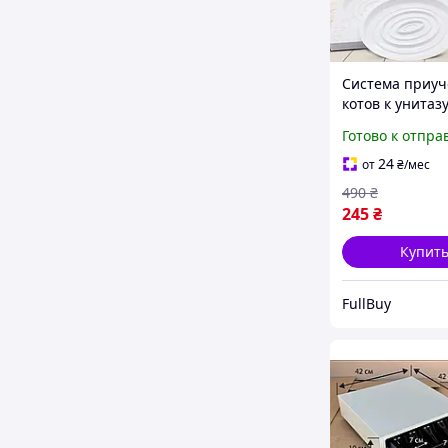
Система приу
котов к унитазу
Kitty туалет дл
Готово к отпра
лоток с отверс
удобный легки
24
от
₴
/мес
использовани
490
₴
экономия дене
245
₴
Купит
FullBuy