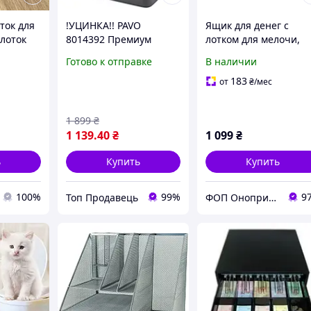
ток для
!УЦИНКА!! PAVO
Ящик для денег с
 лоток
8014392 Премиум
лотком для мелочи,
кассовый лоток для
запираемый на замок
Готово к отправке
В наличии
евромонет, счетчик
петлями и защелками
денег, 30 x 24 x 9 см
устойчивыми к взлом
183
от
₴
/мес
темно-серого цвета
1 899
₴
1 139
.40
₴
1 099
₴
ь
Купить
Купить
100%
99%
9
Топ Продавець
ФОП Оноприенко М.П.