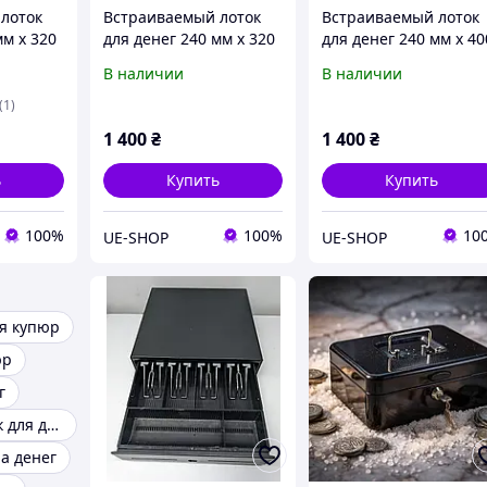
лоток
Встраиваемый лоток
Встраиваемый лоток
мм х 320
для денег 240 мм х 320
для денег 240 мм х 40
мм с метал.зажимами
мм с метал.зажимам
В наличии
В наличии
(1)
1 400
₴
1 400
₴
ь
Купить
Купить
100%
100%
10
UE-SHOP
UE-SHOP
я купюр
юр
г
Кассовый ящик для денег
а денег