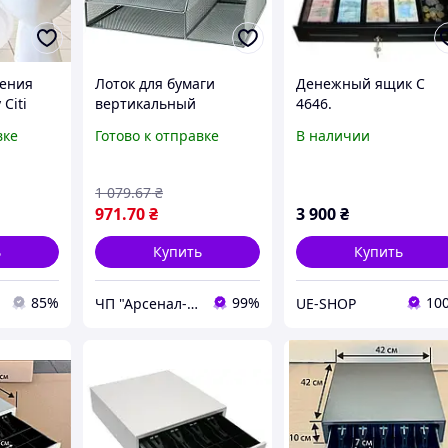
чения
Лоток для бумаги
Денежный ящик С
 Citi
вертикальный
4646.
я кота
металлический Axent
вке
Готово к отправке
В наличии
тиями
2127 серебристый
й в
и
1 079
.67
₴
г на
971
.70
₴
3 900
₴
ь
Купить
Купить
85%
99%
10
ЧП "Арсенал-У"
UE-SHOP