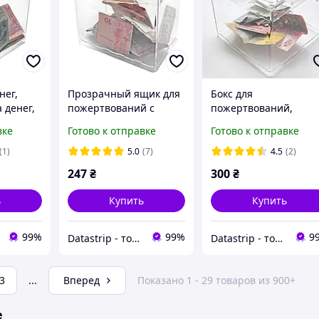
нег,
Прозрачный ящик для
Бокс для
 денег,
пожертвований с
пожертвований,
чный
замком, бокс для денег
коробка для денег
вке
Готово к отправке
Готово к отправке
 Объем
150x150x100. Объем 2,2
150x150x150 + замок
литра
(Cash box). Объем 3,5
(1)
5.0
(7)
4.5
(2)
литров
247
₴
300
₴
ь
Купить
Купить
99%
99%
9
Datastrip - торговое оборудование для магазинов и кафе
Datastrip - торговое оборудование для магазинов и кафе
3
...
Вперед
Показано 1 - 29 товаров из 900+
е