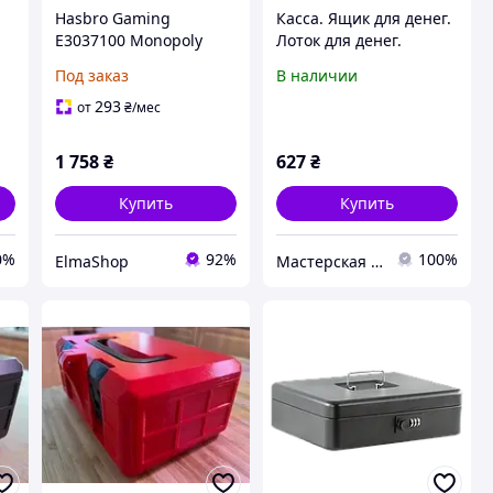
Hasbro Gaming
Касса. Ящик для денег.
E3037100 Monopoly
Лоток для денег.
Money Game, сімейна
Денежный бокс. 6
Под заказ
В наличии
гра з лотком для
ячеек
грошей, багатоколірна
293
от
₴
/мес
1 758
₴
627
₴
Купить
Купить
0%
92%
100%
ElmaShop
Мастерская "Dekorizdereva"