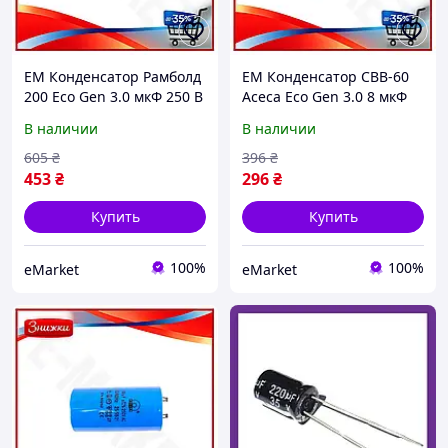
EM Конденсатор Рамболд
EM Конденсатор СВВ-60
200 Eco Gen 3.0 мкФ 250 В
Асеса Eco Gen 3.0 8 мкФ
электролитический
450В для электросистемы
В наличии
В наличии
конденсатор для схем
электрический
питания блоков MAR_K
конденсатор для сх
605
₴
396
₴
MAR_K
453
₴
296
₴
Купить
Купить
100%
100%
eMarket
eMarket