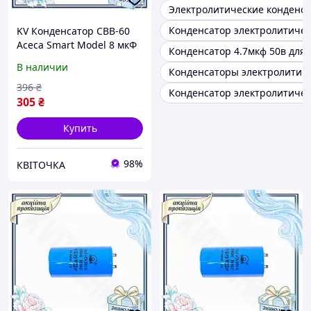
Электролитические конденс
Конденсатор электролитичес
KV Конденсатор СВВ-60
Асеса Smart Model 8 мкФ
Конденсатор 4.7мкф 50в для 
450В для электросистемы
В наличии
Конденсаторы электролитич
электрический
конденсатор для сх 99/KVI
396
₴
Конденсатор электролитичес
305
₴
Купить
98%
КВІТОЧКА