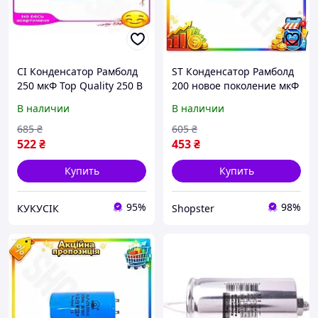
CI Конденсатор Рамболд
ST Конденсатор Рамболд
250 мкФ Top Quality 250 В
200 новое поколение мкФ
для электроники
250 В электролитический
В наличии
В наличии
электролитический
конденсатор для схем
конденсатор для схе CI2-
питания бл OST|ER
685
₴
605
₴
888
522
₴
453
₴
Купить
Купить
95%
98%
КУКУСІК
Shopster