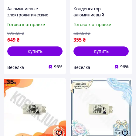
Алюминиевые
Конденсатор
электролитические
алюминиевый
конденсаторы 100 мкФ
электролитический 3300
Готово к отправке
Готово к отправке
450 В 10 штук для схем
мкФ 16 В для схем
питания и электроники
питания и электроники
973
.50
₴
532
.50
₴
FLAME
10 шт FLAME
649
₴
355
₴
Купить
Купить
96%
96%
Веселка
Веселка