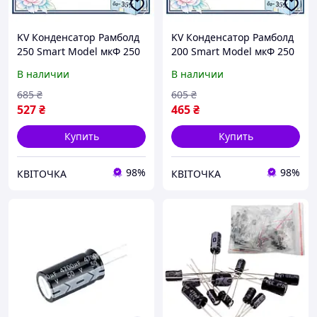
KV Конденсатор Рамболд
KV Конденсатор Рамболд
250 Smart Model мкФ 250
200 Smart Model мкФ 250
В для электроники
В электролитический
В наличии
В наличии
электролитический
конденсатор для схемы
конденсатор для схе
питания элект 99/KVI
685
₴
605
₴
99/KVI
527
₴
465
₴
Купить
Купить
98%
98%
КВІТОЧКА
КВІТОЧКА