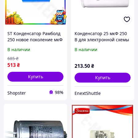
ST Конденсатор Рамболд
Конденсатор 25 мкФ 250
250 новое поколение мкФ
В для электронной схемы
250 В для электроники
В наличии
В наличии
электролитический
конденсатор для OST|ER
685
₴
513
₴
213
.50
₴
Купить
Купить
98%
Shopster
EnextShuttle