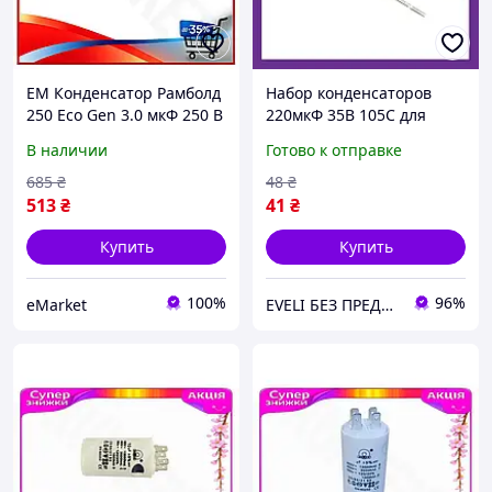
EM Конденсатор Рамболд
Набор конденсаторов
250 Eco Gen 3.0 мкФ 250 В
220мкФ 35В 105C для
для электроники
ремонта электроники и
В наличии
Готово к отправке
электролитический
сборки схем 12х8мм, 10
конденсатор для схе
штук в наборе на базу
685
₴
48
₴
MAR_K
513
₴
41
₴
Купить
Купить
100%
96%
eMarket
EVELI БЕЗ ПРЕДОПЛАТ