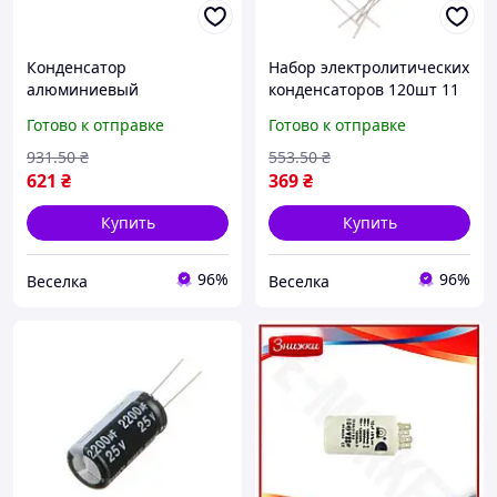
Конденсатор
Набор электролитических
алюминиевый
конденсаторов 120шт 11
электролитический 4700
номиналов для
Готово к отправке
Готово к отправке
мкФ 50В 10шт для
радиолюбителей и
аудиосистем и
инженеров 105°C FLAME
931
.50
₴
553
.50
₴
радиолюбителей FLAME
621
₴
369
₴
Купить
Купить
96%
96%
Веселка
Веселка