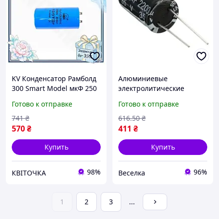
KV Конденсатор Рамболд
Алюминиевые
300 Smart Model мкФ 250
электролитические
В для электросхем
конденсаторы 2200 мкФ
Готово к отправке
Готово к отправке
монтажный элемент для
35В 10 штук для
схемы питания 99/KVI
радиолюбителей и
741
₴
616
.50
₴
специалистов FLAME
570
₴
411
₴
Купить
Купить
98%
96%
КВІТОЧКА
Веселка
1
2
3
...