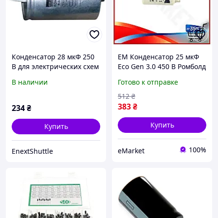
Конденсатор 28 мкФ 250
EM Конденсатор 25 мкФ
В для электрических схем
Eco Gen 3.0 450 В Ромболд
электролитический для
В наличии
Готово к отправке
схем и устройств
электротехники MAR_K
512
₴
383
₴
234
₴
Купить
Купить
100%
eMarket
EnextShuttle