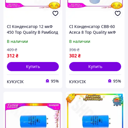
CI Конденсатор 12 мкФ
CI Конденсатор СВВ-60
450 Top Quality В Рамболд
Асеса 8 Top Quality мкФ
для электросетей
450В для электросистемы
В наличии
В наличии
электрический
электрический
конденсатор для схемы
конденсатор для сх CI2-
409
₴
396
₴
CI2-888
888
312
₴
302
₴
Купить
Купить
95%
95%
КУКУСІК
КУКУСІК