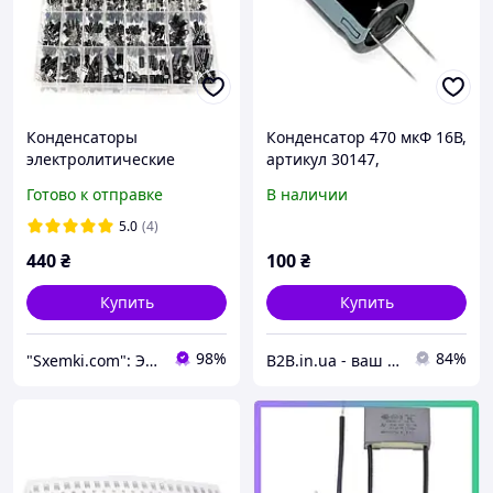
Конденсаторы
Конденсатор 470 мкФ 16В,
электролитические
артикул 30147,
500шт 0.1мкФ-1000мкФ
изготовитель Voltronic,
Готово к отправке
В наличии
10-50В, 24 вида
для электронных схем.
5.0
(4)
440
₴
100
₴
Купить
Купить
98%
84%
"Sxemki.com": Электроника, схемы, модули!
B2B.in.ua - ваш наджный партнер