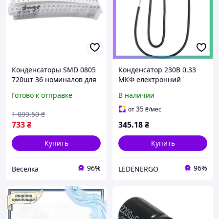
Конденсаторы SMD 0805
Конденсатор 230В 0,33
720шт 36 номиналов для
МКФ електронний
фильтрации и
компонент для
Готово к отправке
В наличии
стабилизации сигналов в
електричних схем
электронике FLAME
SKU_MTN542895
35
от
₴
/мес
1 099
.50
₴
733
₴
345
.18
₴
Купить
Купить
96%
96%
Веселка
LEDENERGO