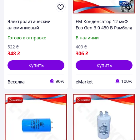
Электролитический
EM Конденсатор 12 мкФ
алюминиевый
Eco Gen 3.0 450 В Рамболд
конденсатор 2200 мкФ
для электросетей
Готово к отправке
В наличии
25В 10 шт для
электрический
радиолюбителей и
конденсатор для схемы
522
₴
409
₴
инженеров FLAME
MAR_K
348
₴
306
₴
Купить
Купить
96%
100%
Веселка
eMarket