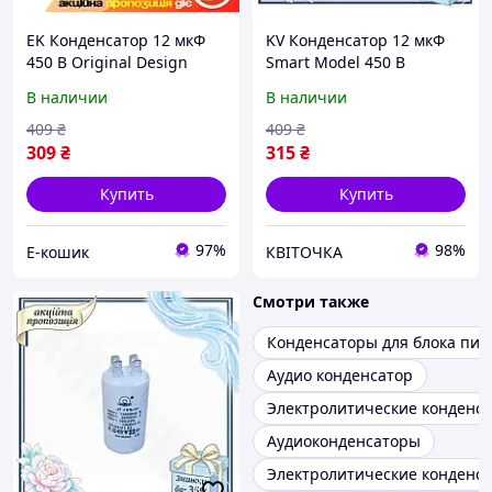
EK Конденсатор 12 мкФ
KV Конденсатор 12 мкФ
450 В Original Design
Smart Model 450 В
Рамболд для
Рамболд для
В наличии
В наличии
электросетей
электросетей
электрический
электрический
409
₴
409
₴
конденсатор для схе
конденсатор для схемы
309
₴
315
₴
HFX17_E
99/KVI
Купить
Купить
97%
98%
Е-кошик
КВІТОЧКА
Смотри также
Конденсаторы для блока пит
Аудио конденсатор
Электролитические конденса
Аудиоконденсаторы
Электролитические конденса