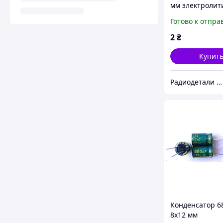
мм электролит
компьютерны
Готово к отпра
конденсатор 1
мкф uf mkf
2
₴
Купит
Радиодетали у Бороды
Конденсатор 6
8x12 мм