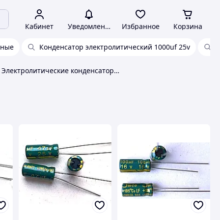
Кабинет
Уведомления
Избранное
Корзина
дные
Конденсатор электролитический 1000uf 25v
К
Электролитические конденсаторы компьютерные