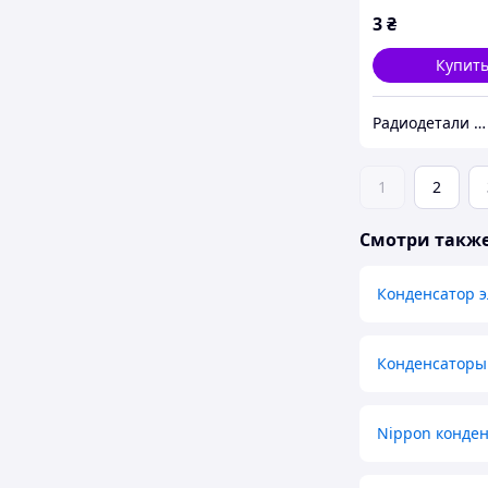
мкф uf mkf
3
₴
Купит
Радиодетали у Бороды
1
2
Смотри такж
Конденсатор 
Конденсаторы
Nippon конде