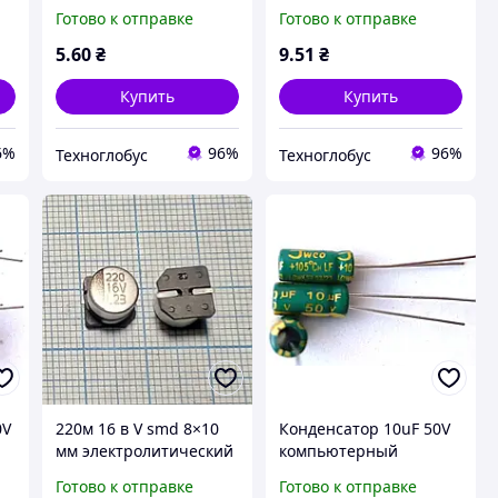
компьютерный
компьютерный
Готово к отправке
Готово к отправке
электролитический
электролитический
OW
(низкий импеданс) LOW
(низкий импеданс) LOW
5
.60
₴
9
.51
₴
ESR (jwco)
ESR (jwco)
Купить
Купить
6%
96%
96%
Техноглобус
Техноглобус
0V
220м 16 в V smd 8×10
Конденсатор 10uF 50V
мм электролитический
компьютерный
компьютерный
электролитический
Готово к отправке
Готово к отправке
конденсатор 220 м m
(низкий импеданс) LOW