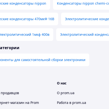
еские конденсаторы nippon
Конденсаторы nippon chemi-c
еские конденсаторы 470мкФ 16В
Электролитические конд
лектролитический 1мкф 400в
Электролитический конденс
категории
оненты для самостоятельной сборки электроники
О нас
 продавцов
О prom.ua
ернет-магазин
на Prom
Работа в prom.ua