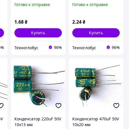
компьютерный
компьютерный
Готово к отправке
Готово к отправке
электролитический
электролитический
OW
(низкий импеданс) LOW
(низкий импеданс) LOW
ESR (jwco)
ESR (jwco)
1
.68
₴
2
.24
₴
Купить
Купить
6%
96%
96%
Техноглобус
Техноглобус
5V
Конденсатор 220uF 50V
Конденсатор 470uF 50V
10x13 мм
10x20 мм