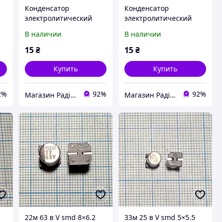
Конденсатор
Конденсатор
электролитический
электролитический
470мкФ 35В 105С
820мкф 16В 8x20мм
В наличии
В наличии
10х16мм SAMWHA
CAPXON (компью
компьютерный
компьютерный)
15
₴
15
₴
Купить
Купить
2%
92%
92%
Магазин Радіодеталі
Магазин Радіодеталі
22м 63 в V smd 8×6.2
33м 25 в V smd 5×5.5