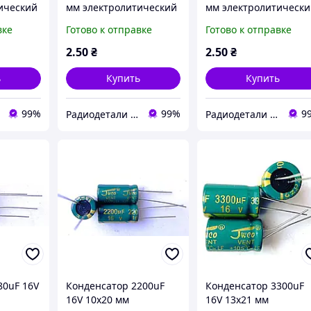
ический
мм электролитический
мм электролитическ
й
компьютерный
компьютерный
вке
Готово к отправке
Готово к отправке
 м m мк
конденсатор 2.2 м m мк
конденсатор 22 м m 
мкф uf mkf
мкф uf mkf
2
.50
₴
2
.50
₴
ь
Купить
Купить
99%
99%
9
Радиодетали у Бороды
Радиодетали у Бороды
80uF 16V
Конденсатор 2200uF
Конденсатор 3300uF
16V 10x20 мм
16V 13x21 мм