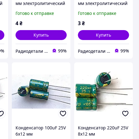
ий
мм электролитический
мм электролитический
компьютерный
компьютерный
Готово к отправке
Готово к отправке
мк
конденсатор 22 м m мк
конденсатор 33 м m мк
мкф uf mkf
мкф uf mkf
4
₴
3
₴
Купить
Купить
9%
99%
99%
Радиодетали у Бороды
Радиодетали у Бороды
Конденсатор 100uF 25V
Конденсатор 220uF 25V
6x12 мм
8x12 мм