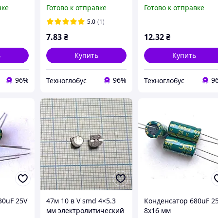
й
компьютерный
компьютерный
вке
Готово к отправке
Готово к отправке
ский
электролитический
электролитический
анс) LOW
(низкий импеданс) LOW
(низкий импеданс) L
5.0
(1)
ESR (jwco)
ESR (jwco)
7
.83
₴
12
.32
₴
ь
Купить
Купить
96%
96%
9
Техноглобус
Техноглобус
30uF 25V
47м 10 в V smd 4×5.3
Конденсатор 680uF 2
мм электролитический
8x16 мм