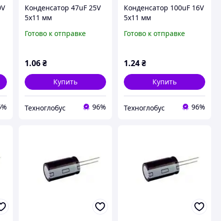
0V
Конденсатор 47uF 25V
Конденсатор 100uF 16V
5x11 мм
5x11 мм
компьютерный
компьютерный
Готово к отправке
Готово к отправке
электролитический
электролитический
OW
(низкий импеданс) LOW
(низкий импеданс) LOW
ESR (jwco)
ESR (jwco)
1
.06
₴
1
.24
₴
Купить
Купить
6%
96%
96%
Техноглобус
Техноглобус