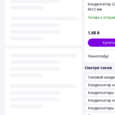
Конденсатор 2
8x12 мм
компьютерны
Готово к отпра
электролитиче
(низкий импед
ESR (jwco)
1
.68
₴
Купит
Техноглобус
Смотри также
Силовой конде