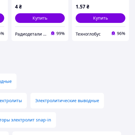
OW
мк мкф uf mkf
ESR (jwco)
4
₴
1
.57
₴
Купить
Купить
6%
99%
96%
Радиодетали у Бороды
Техноглобус
одные
лектролиты
Электролитические выводные
торы электролит snap-in