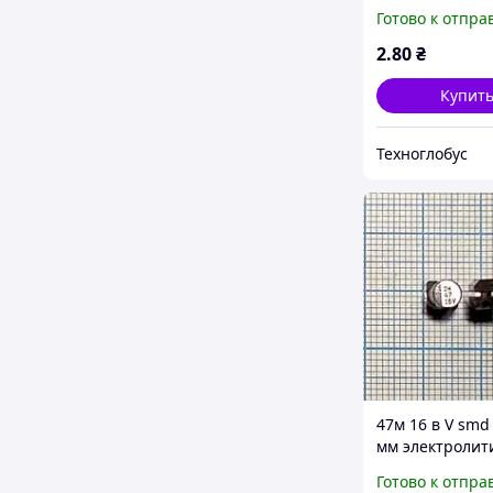
компьютерны
Готово к отпра
электролитиче
(низкий импед
2
.80
₴
ESR (jwco)
Купит
Техноглобус
47м 16 в V smd
мм электролит
компьютерны
Готово к отпра
конденсатор 4