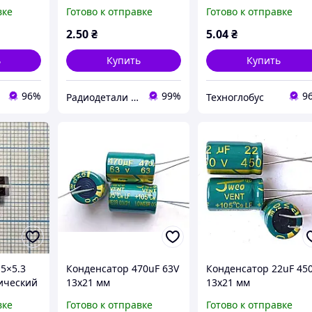
й
компьютерный
компьютерный
вке
Готово к отправке
Готово к отправке
ский
конденсатор 47 м m мк
электролитический
анс) LOW
мкф uf mkf
(низкий импеданс) L
2
.50
₴
5
.04
₴
ESR (jwco)
ь
Купить
Купить
96%
99%
9
Радиодетали у Бороды
Техноглобус
 5×5.3
Конденсатор 470uF 63V
Конденсатор 22uF 45
ический
13x21 мм
13x21 мм
й
компьютерный
компьютерный
вке
Готово к отправке
Готово к отправке
7 м m мк
электролитический
электролитический