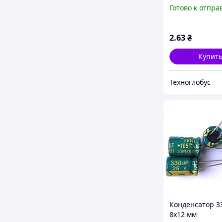
компьютерны
Готово к отпра
электролитиче
(низкий импед
ESR (jwco)
2
.63
₴
Купит
Техноглобус
Конденсатор 3
8x12 мм