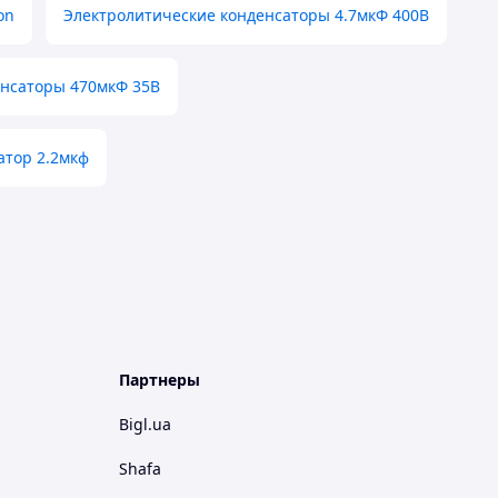
on
Электролитические конденсаторы 4.7мкФ 400В
енсаторы 470мкФ 35В
атор 2.2мкф
Партнеры
Bigl.ua
Shafa