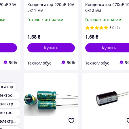
20uF 35V
Конденсатор 220uF 10V
Конденсатор 470uF 1
5x11 мм
6x12 мм
й
компьютерный
компьютерный
вке
Готово к отправке
Готово к отправке
ский
электролитический
электролитический
анс) LOW
(низкий импеданс) LOW
(низкий импеданс) L
5.0
(1)
ESR (jwco)
ESR (jwco)
1
.68
₴
1
.68
₴
ь
Купить
Купить
96%
96%
9
Техноглобус
Техноглобус
нсатор
Конденсатор электролитический 16v220
Конденсаторы электролитические Al выводные
Конденсатор электролитический 1000uf 25v
Конденсаторы электролитические низкоимпендансные low esr