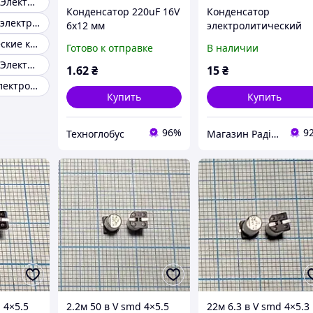
Конденсаторы Электролитические 1-12В
Конденсатор 220uF 16V
Конденсатор
Конденсаторы электролитические SMD
6x12 мм
электролитический
компьютерный
1000мкФ 25В 105С
Электролитические конденсаторы К50-35
Готово к отправке
В наличии
электролитический
10x20мм CAPXON
Конденсаторы Электролитические 16-35В
(низкий импеданс) LOW
(компью
1
.62
₴
15
₴
ESR (jwco)
компьютерный)
Конденсатор электролитический capxon
Купить
Купить
96%
9
Техноглобус
Магазин Радіодеталі
 4×5.5
2.2м 50 в V smd 4×5.5
22м 6.3 в V smd 4×5.3