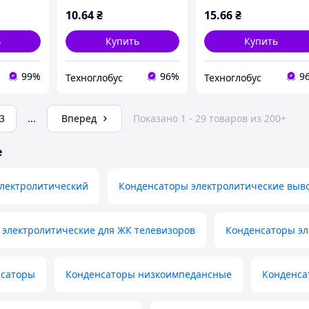
(низкий импеданс) LOW
(низкий импеданс) L
10
.64
₴
15
.66
₴
ESR (jwco)
ESR (jwco)
ь
Купить
Купить
99%
96%
9
Техноглобус
Техноглобус
3
...
Вперед
Показано 1 - 29 товаров из 200+
е
электролитический
Конденсаторы электролитические выв
 электролитические для ЖК телевизоров
Конденсаторы э
нсаторы
Конденсаторы низкоимпедансные
Конденса