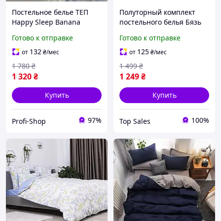
Постельное белье ТЕП
Полуторный комплект
Happy Sleep Banana
постельного белья Бязь
Leaves Ранфорс
страйп, 135 гр/м2
Готово к отправке
Готово к отправке
полуторное наволочки
MERISET Коричневый с
50х70 см Фиолетовый
молочным (200170145215)
132
125
от
₴
/мес
от
₴
/мес
(5255150215)
1 780
₴
1 499
₴
1 320
₴
1 249
₴
Купить
Купить
97%
100%
Profi-Shop
Top Sales