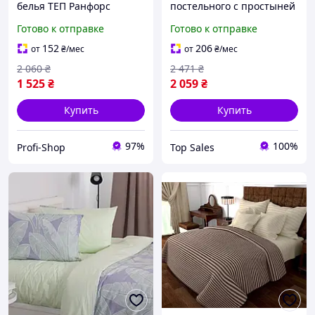
белья ТЕП Ранфорс
постельного с простыней
двуспальный с
на резинке Бязь страйп,
Готово к отправке
Готово к отправке
наволочками 50*70 см
135 гр/м2 MERISET
Весенняя свежесть
Коричневый с молочным
152
206
от
₴
/мес
от
₴
/мес
Белый (52530180215)
(200230200220)
2 060
₴
2 471
₴
1 525
₴
2 059
₴
Купить
Купить
97%
100%
Profi-Shop
Top Sales