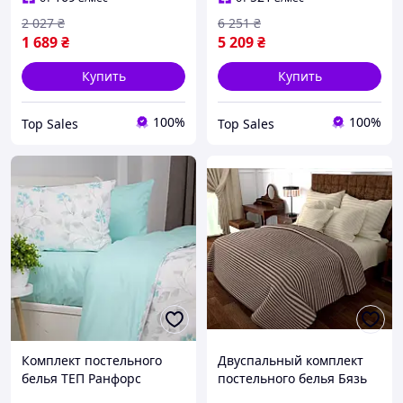
2 027
₴
6 251
₴
1 689
₴
5 209
₴
Купить
Купить
100%
100%
Top Sales
Top Sales
Комплект постельного
Двуспальный комплект
белья ТЕП Ранфорс
постельного белья Бязь
полуторный с
страйп, 135 гр/м2