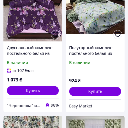
Двуспальный комплект
Полуторный комплект
постельного белья из
постельного белья из
тканей
тканей компаньонов с
В наличии
В наличии
компаньонов180*220 ,
цветами и листьями
цветочный принт Бязи
150*220 хлопковый из
107
от
₴
/мес
Gold, Черешенка
Бязи Gold Черешенка
1 073
₴
924
₴
Купить
Купить
98%
"Черешенка" интернет-магазин оптово-розничной торговли
Easy Market