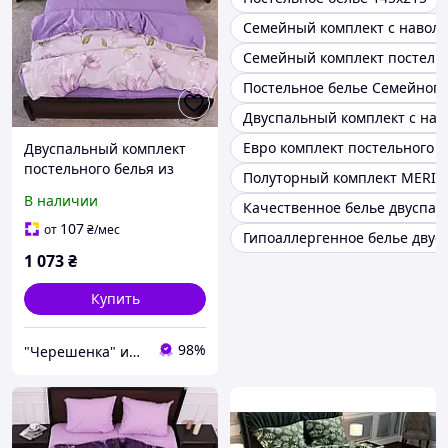
Семейный комплект с навол
Семейный комплект постельн
Постельное белье Семейного
Двуспальный комплект с на
Евро комплект постельного б
Двуспальный комплект
постельного белья из
Полуторный комплект MERIS
тканей компаньонов
В наличии
Качественное белье двуспа
180*220 фиолетового
цвета с цветами из Бязи
107
от
₴
/мес
Гипоаллергенное белье дву
Gold, Черешенка
1 073
₴
Купить
98%
"Черешенка" интернет-магазин оптово-розничной торговли