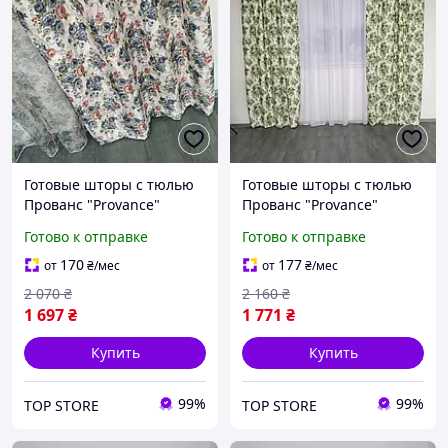
Готовые шторы с тюлью
Готовые шторы с тюлью
Прованс "Provance"
Прованс "Provance"
(компаньоны) Ткань:
(компаньоны) Ткань:
Готово к отправке
Готово к отправке
Шторы - атлас, Тюль -
Шторы - атлас, Тюль -
батист
батист
170
177
от
₴
/мес
от
₴
/мес
2 070
₴
2 160
₴
1 697
₴
1 771
₴
Купить
Купить
99%
99%
TOP STORE
TOP STORE