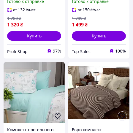
Готово к отправке
Готово к отправке
наволочками 50*70 см
MERISET Коричневый с
Весенняя свежесть
молочным (200180180215)
132
150
от
₴
/мес
от
₴
/мес
Белый (5256150215)
1 780
₴
1 799
₴
1 320
₴
1 499
₴
Купить
Купить
97%
100%
Profi-Shop
Top Sales
Комплект постельного
Евро комплект