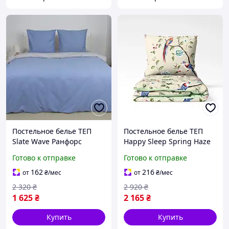
Постельное белье ТЕП
Постельное белье ТЕП
Slate Wave Ранфорс
Happy Sleep Spring Haze
двуспальное наволочки
семейное наволочки
Готово к отправке
Готово к отправке
70х70 см Голубой
50х70 см Бежевый
(38490180215)
(51830150215)
162
216
от
₴
/мес
от
₴
/мес
2 320
₴
2 920
₴
1 625
₴
2 165
₴
Купить
Купить