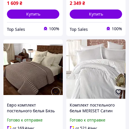
1 609
₴
2 349
₴
Купить
Купить
100%
100%
Top Sales
Top Sales
Евро комплект
Комплект постельного
постельного белья Бязь
белья MERISET Сатин
страйп, 135 гр/м2
Жакард двуспальный
Готово к отправке
Готово к отправке
MERISET Коричневый с
Белый (200260180215)
молочным (200190200220)
169
521
от
₴
/мес
от
₴
/мес