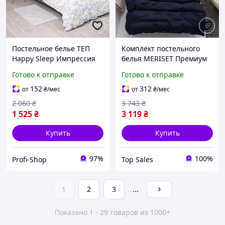
Постельное белье ТЕП
Комплект постельного
Happy Sleep Импрессия
белья MERISET Премиум
Ранфорс двуспальное
Ранфорс двуспальный
Готово к отправке
Готово к отправке
наволочки 50х70 см
Серо-синий
Голубой (52540180215)
(201240180215)
152
312
от
₴
/мес
от
₴
/мес
2 060
₴
3 743
₴
1 525
₴
3 119
₴
Купить
Купить
97%
100%
Profi-Shop
Top Sales
1
2
3
...
Показано 1 - 29 товаров из 1000+