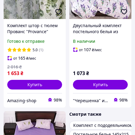
Комплект штор с тюлем
Двуспальный комплект
Прованс "Provance"
постельного белья из
(компаньоны) Ткань:
тканей
Готово к отправке
В наличии
Шторы - атлас, Тюль -
компаньонов180*220
батист
бело-сиреневый с
107
5.0
(1)
от
₴
/мес
лавандой из Бязи Gold,
165
от
₴
/мес
Черешенка
2 016
₴
1 653
₴
1 073
₴
Купить
Купить
98%
98%
Amazing-shop
"Черешенка" интернет-магазин оптово-розничной торговли
Смотри также
Комплект с пододеяльником 
Постельное белье 145х215