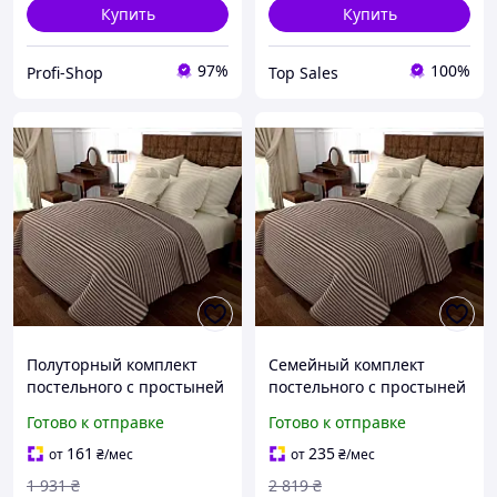
Купить
Купить
97%
100%
Profi-Shop
Top Sales
Полуторный комплект
Семейный комплект
постельного с простыней
постельного с простыней
на резинке Бязь страйп
на резинке Бязь страйп,
Готово к отправке
Готово к отправке
135 гр/м2 MERISET
135 гр/м2 MERISET
Коричневый с молочным
Коричневый с молочным
161
235
от
₴
/мес
от
₴
/мес
(200210145215)
(200240145215)
1 931
₴
2 819
₴