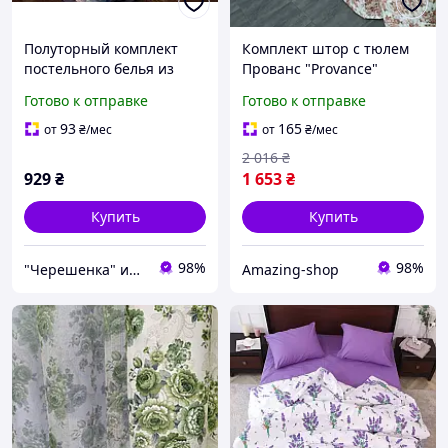
Полуторный комплект
Комплект штор с тюлем
постельного белья из
Прованс "Provance"
тканей компаньонов с
(компаньоны) Ткань:
Готово к отправке
Готово к отправке
цветами и листьями
Шторы - атлас, Тюль -
150*220 хлопковый из
батист
93
165
от
₴
/мес
от
₴
/мес
Бязи Gold Черешенка
2 016
₴
929
₴
1 653
₴
Купить
Купить
98%
98%
"Черешенка" интернет-магазин оптово-розничной торговли
Amazing-shop