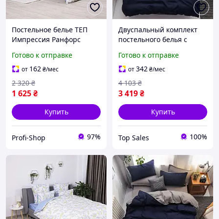
Постельное белье ТЕП
Двуспальный комплект
Импрессия Ранфорс
постельного белья с
двуспальное наволочки
простыней на резинке
Готово к отправке
Готово к отправке
70х70 см Голубой
Ранфорс, 140 гр/м2
(52490180215)
MERISET Премиум Серо-
162
342
от
₴
/мес
от
₴
/мес
синий (201280180215)
2 320
₴
4 103
₴
1 625
₴
3 419
₴
Купить
Купить
97%
100%
Profi-Shop
Top Sales