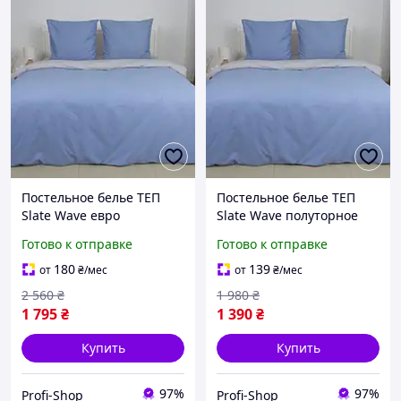
Постельное белье ТЕП
Постельное белье ТЕП
Slate Wave евро
Slate Wave полуторное
наволочки 70х70 см
наволочки 70х70 см
Готово к отправке
Готово к отправке
Голубой (38480200215)
Голубой (38510150215)
180
139
от
₴
/мес
от
₴
/мес
2 560
₴
1 980
₴
1 795
₴
1 390
₴
Купить
Купить
97%
97%
Profi-Shop
Profi-Shop