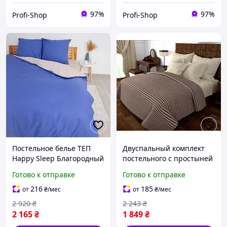
97%
97%
Profi-Shop
Profi-Shop
Постельное белье ТЕП
Двуспальный комплект
Happy Sleep Благородный
постельного с простыней
сапфир семейное
на резинке Бязь страйп,
Готово к отправке
Готово к отправке
наволочки 50х70 см
135 гр/м2 MERISET
Синий (52100150215)
Коричневый с молочным
216
185
от
₴
/мес
от
₴
/мес
(200220180215)
2 920
₴
2 243
₴
2 165
₴
1 849
₴