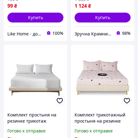
99
₴
1 124
₴
Купить
Купить
100%
98%
Like Home - домашний уют для всей семьи. Будьте как дома 🤗
Зручна Крамниця
Комплект простыня на
Комплект трикотажный
резинке трикотаж
простыня на резинке
180х200 см с
160х200 см с
Готово к отправке
Готово к отправке
наволочками 50х70 см
наволочками 50х70 см