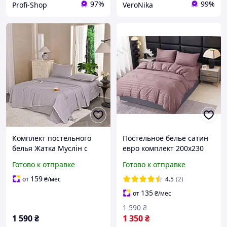
97%
99%
Profi-Shop
VeroNika
Комплект постельного
Постельное белье сатин
белья Жатка Муслін с
евро комплект 200х230
летним одеялом и двумя
постель страйп сатин
Готово к отправке
Готово к отправке
наволочками 50x70 см
простынь на резинке
евро размер 200x230 см
наволочки 50х70 пудра
159
от
₴
/мес
4.5
(2)
цвета Разные
135
от
₴
/мес
1 590
₴
1 590
₴
1 350
₴