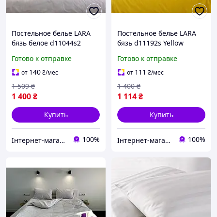
Постельное белье LARA
Постельное белье LARA
бязь белое d11044s2
бязь d11192s Yellow
семейное Наволочки
семейное Наволочки
Готово к отправке
Готово к отправке
50х70
50х70
140
111
от
₴
/мес
от
₴
/мес
1 509
₴
1 400
₴
1 400
₴
1 114
₴
Купить
Купить
100%
100%
Інтернет-магазин "Домашній"
Інтернет-магазин "Домашній"