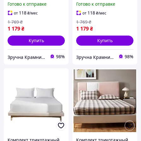
180х200 см с
180х200 см с
Готово к отправке
Готово к отправке
наволочками 50х70 см
наволочками 50х70 см
для спальни бежевый
для сна MK-8498
118
118
от
₴
/мес
от
₴
/мес
MK-8497
1 769
₴
1 769
₴
1 179
₴
1 179
₴
Купить
Купить
98%
98%
Зручна Крамниця
Зручна Крамниця
Комплект трикотажный
Комплект трикотажный