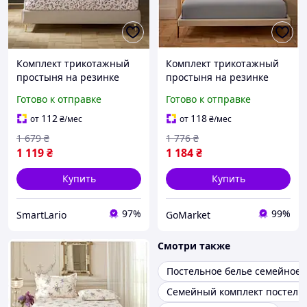
Комплект трикотажный
Комплект трикотажный
простыня на резинке
простыня на резинке
160х200 см с
180х200 см с
Готово к отправке
Готово к отправке
наволочками 50х70 см
наволочками 50х70 см
для дома blooms LS-6961
для дома серый GR-5140
112
118
от
₴
/мес
от
₴
/мес
1 679
₴
1 776
₴
1 119
₴
1 184
₴
Купить
Купить
97%
99%
SmartLario
GoMarket
Смотри также
Постельное белье семейное
Семейный комплект постельн