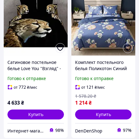
Сатиновое постельное
Комплект постельного
белье Love You "Взгляд" -
белья Поликотон Синий
Хлопок 100%, Подарочная
240х270 см для семейной
Готово к отправке
Готово к отправке
упаковка семейный (2
кровати с наволочками
пододеяльника)
50х70 см для уютного
772
121
от
₴
/мес
от
₴
/мес
1 578
.20
₴
4 633
₴
1 214
₴
Купить
Купить
98%
97%
Интернет-магазин "Sweet Home"
DenDenShop