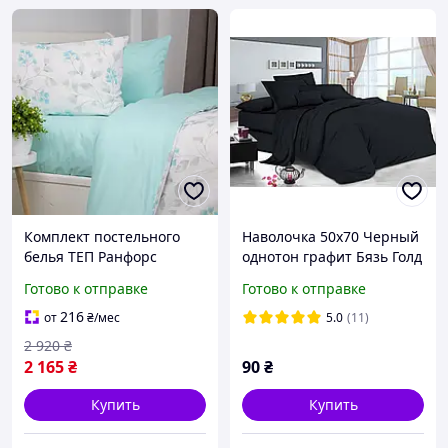
Комплект постельного
Наволочка 50х70 Черный
белья ТЕП Ранфорс
однотон графит Бязь Голд
семейный с наволочками
Люкс
Готово к отправке
Готово к отправке
50х70 см. Весенняя
свежесть Белый
216
от
₴
/мес
5.0
(11)
(52440150215)
2 920
₴
2 165
₴
90
₴
Купить
Купить