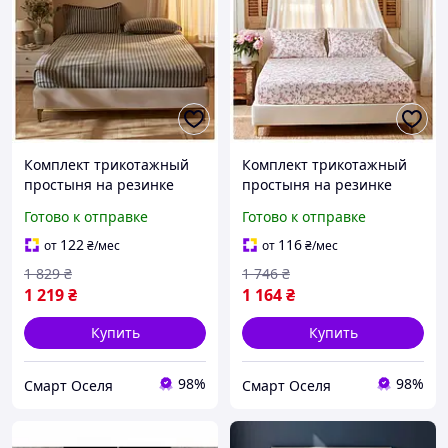
Комплект трикотажный
Комплект трикотажный
простыня на резинке
простыня на резинке
180х200 см с
160х200 см с
Готово к отправке
Готово к отправке
наволочками 50х70 см
наволочками 50х70 см
для дома темно-серый
для дома blossom SQ-6993
122
116
от
₴
/мес
от
₴
/мес
SQ-6960
1 829
₴
1 746
₴
1 219
₴
1 164
₴
Купить
Купить
98%
98%
Смарт Оселя
Смарт Оселя