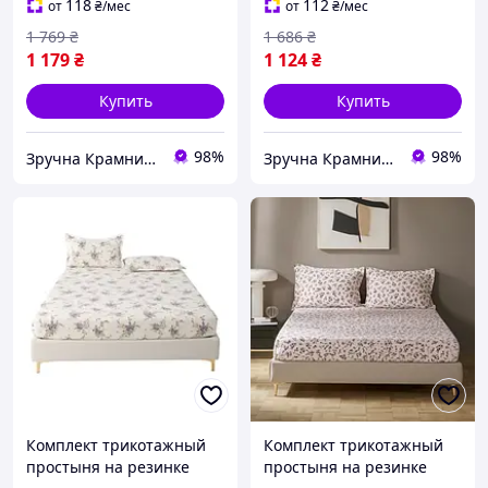
для дома белый MK-8460
для дома розовый MK-
118
112
от
₴
/мес
от
₴
/мес
8490
1 769
₴
1 686
₴
1 179
₴
1 124
₴
Купить
Купить
98%
98%
Зручна Крамниця
Зручна Крамниця
Комплект трикотажный
Комплект трикотажный
простыня на резинке
простыня на резинке