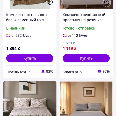
Комплект постельного
Комплект трикотажный
белья семейный Бязь
простыня на резинке
Gold Luxe кофе с молоком
160х200 см с
В наличии
Готово к отправке
наволочки 50х70
наволочками 50х70 см
для дома коричневый LS-
232
112
от
₴
/мес
от
₴
/мес
6956
1 679
₴
1 394
₴
1 119
₴
Купить
Купить
93%
97%
Люсіль textile
SmartLario