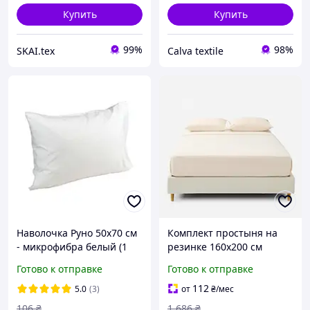
Купить
Купить
99%
98%
SKAI.tex
Calva textile
Наволочка Руно 50х70 см
Комплект простыня на
- микрофибра белый (1
резинке 160х200 см
шт) (19435)
трикотаж с наволочками
Готово к отправке
Готово к отправке
50х70 см для сна
бежевый MK-8459
112
5.0
(3)
от
₴
/мес
106
₴
1 686
₴