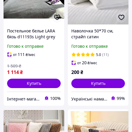
Постельное белье LARA
Наволочка 50*70 см,
бязь d11193s Light grey
страйп сатин
семейное Наволочки
Готово к отправке
Готово к отправке
50х70
111
от
₴
/мес
5.0
(11)
20
от
₴
/мес
1 509
₴
1 114
₴
200
₴
Купить
Купить
100%
99%
Інтернет-магазин "Домашній"
Українські наматрацники