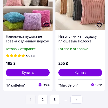
Наволочки пушистые
Наволочки на подушку
Травка с длинным ворсом
плюшевые Полоска
3 см размер 50х50/50х70
шарпей размер 50х70 см
Готово к отправке
Готово к отправке
см разные цвета
разные цвета
5.0
(3)
195
₴
255
₴
Купить
Купить
98%
98%
"MaxiBelon"
"MaxiBelon"
1
2
3
...