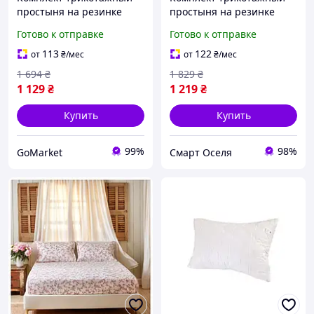
простыня на резинке
простыня на резинке
160х200 см с
180х200 см с
Готово к отправке
Готово к отправке
наволочками 50х70 см
наволочками 50х70 см
для спальни белый GR-
для дома checkered SQ-
113
122
от
₴
/мес
от
₴
/мес
5132
6953
1 694
₴
1 829
₴
1 129
₴
1 219
₴
Купить
Купить
99%
98%
GoMarket
Смарт Оселя