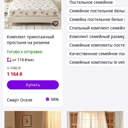
Постельное семейное
Семейное постельное белье 
Семейка постельное белье н
Спальный комплект семейн
Комплект семейный размер
Комплект трикотажный
простыня на резинке
Семейные комплекты постель
160х200 см с
Готово к отправке
Качественное семейное пост
наволочками 50х70 см
для дома бежевый SQ-
116
от
₴
/мес
Семейные комплекты le vele
6950
1 746
₴
1 164
₴
Купить
98%
Смарт Оселя