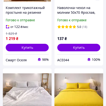
Комплект трикотажный
Наволочка-чехол на
простыня на резинке
молнии 50х70 Ярослав,
180х200 см с
защита для подушки
Готово к отправке
Готово к отправке
наволочками 50х70 см
для дома blossom SQ-6954
122
от
₴
/мес
5.0
(18)
1 829
₴
1 219
₴
137
₴
Купить
Купить
98%
100%
Смарт Оселя
ACE044