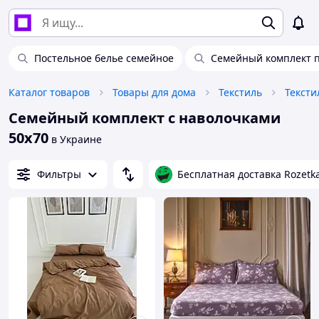
Постельное белье семейное
Семейный комплект п
Каталог товаров
Товары для дома
Текстиль
Тексти
Семейный комплект с наволочками
50х70
в Украине
Фильтры
Бесплатная доставка Rozetk