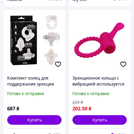
Комплект колец для
Эрекционное кольцо с
поддержания эрекции
вибрацией используется
мужчин серые Talla Shop
для усиления эрекции у
Готово к отправке
Готово к отправке
мужчин и продления
полового акта
225
₴
687
₴
202
.50
₴
Купить
Купить