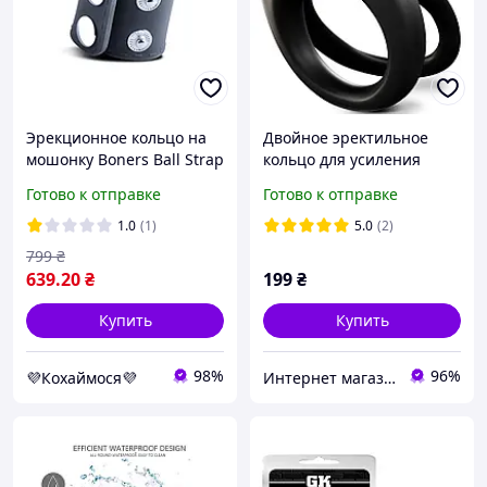
Эрекционное кольцо на
Двойное эректильное
мошонку Boners Ball Strap
кольцо для усиления
S/M, очень широкое,
эрекции
Готово к отправке
Готово к отправке
регулируемый диаметр, 2
3 см.
1.0
(1)
5.0
(2)
799
₴
639
.20
₴
199
₴
Купить
Купить
98%
96%
💜Кохаймося💜
Интернет магазин ФЕЕРИЯ