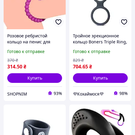
Розовое ребристой
Тройное эрекционное
кольцо на пенис для
кольцо Boners Triple Ring,
усиления эрекции
диаметр 2,6; 3,3 и 3,8 см
Готово к отправке
Готово к отправке
Sex Aura
370
₴
829
₴
314
.50
₴
704
.65
₴
Купить
Купить
93%
98%
SHOPNIM
💜Кохаймося💜