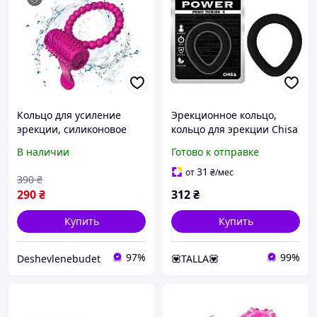
Кольцо для усиление
Эрекционное кольцо,
эрекции, силиконовое
кольцо для эрекции Chisa
кольцо на пенис с
силиконовое 6 см
В наличии
Готово к отправке
вибрацией
31
от
₴
/мес
390
₴
290
₴
312
₴
Купить
Купить
97%
99%
Deshevlenebudet
💟TALLA💟