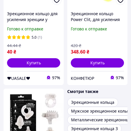
Эрекционное кольцо для
Эрекционное кольцо
усиления эрекции у
Power Clit, для усиления
мужчин, продления
ощущений и
Готово к отправке
Готово к отправке
полового акта
поддержания эрекции
5.0
(1)
44
.44
₴
420
₴
40
₴
348
.60
₴
Купить
Купить
97%
97%
❤️UASALE❤️
КОНФЕТЮР
Смотри также
Эрекционные кольца
Мужское эрекционное кольц
Металлические эрекционные
Эрекционные кольца 3