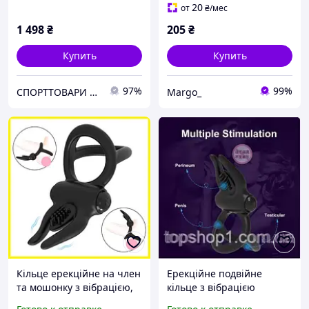
черный
Силиконовые
20
от
₴
/мес
1 498
₴
205
₴
Купить
Купить
97%
99%
СПОРТТОВАРИ Sport For All Україна, Київська область, Бородянка
Margo_
Кільце ерекційне на член
Ерекційне подвійне
та мошонку з вібрацією,
кільце з вібрацією
Кільце для продовження
клітора, вібро кільце для