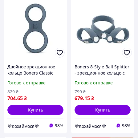
Двойное эрекционное
Boners 8-Style Ball Splitter
кольцо Boners Classic
- эрекционное кольцо с
Cock & Ball Ring, диаметр
разделением яичек, 45,5
Готово к отправке
Готово к отправке
3 и 3,8 см
см (серый)
829
₴
799
₴
704
.65
₴
679
.15
₴
Купить
Купить
98%
98%
💜Кохаймося💜
💜Кохаймося💜