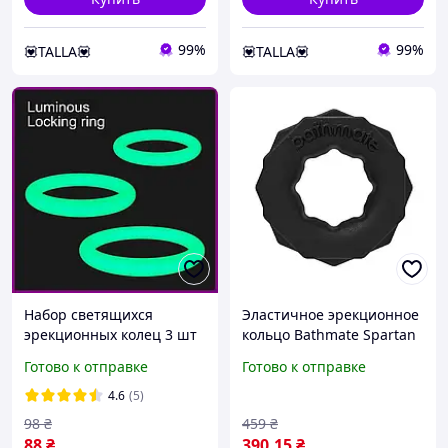
99%
99%
💟TALLA💟
💟TALLA💟
Набор светящихся
Эластичное эрекционное
эрекционных колец 3 шт
кольцо Bathmate Spartan
для мужчин продление
Ø 2.1см
Готово к отправке
Готово к отправке
полового акта кольца для
улучшения эрекции
4.6
(5)
98
₴
459
₴
88
₴
390
.15
₴