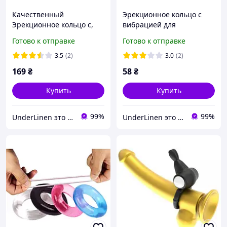
Качественный
Эрекционное кольцо с
Эрекционное кольцо с,
вибрацией для
Интим модель вибрацией
мужчин,кольцо для
Готово к отправке
Готово к отправке
черное силиконовое 5,5
усиления эрекции у
см для улучшения
мужчин и продления
3.5
(2)
3.0
(2)
эрекции и ст
полового акта
169
₴
58
₴
Купить
Купить
99%
99%
UnderLinen это оптово-розничный интернет-магазин эротического белья.
UnderLinen это оптово-розничный интернет-магазин эротического белья.