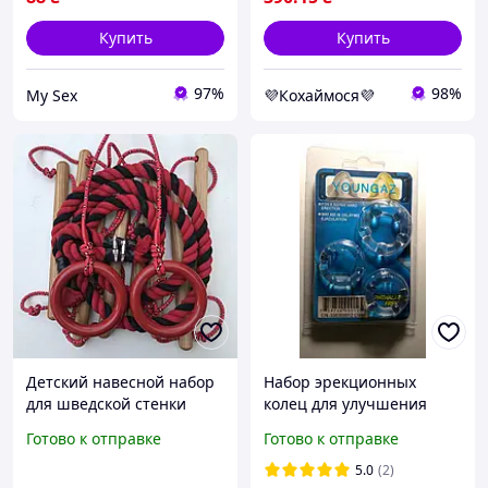
Купить
Купить
97%
98%
My Sex
💜Кохаймося💜
Детский навесной набор
Набор эрекционных
для шведской стенки
колец для улучшения
(кольца , канат,
эрекции у мужчин Для
Готово к отправке
Готово к отправке
лестница-8ст) DNN-
пролонгирования
3K-,2,2М красный-
полового акта
5.0
(2)