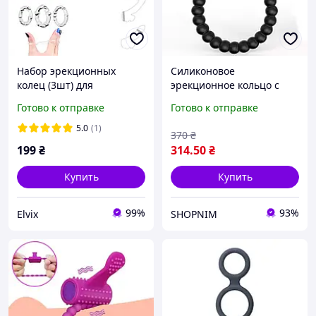
Набор эрекционных
Силиконовое
колец (3шт) для
эрекционное кольцо с
продления эрекции Stay
вибрацией в черном
Готово к отправке
Готово к отправке
Hard интимная игрушка
цвете, стимулятор
для пар
мошонки, кольцо для
5.0
(1)
370
₴
усиления эрекции
199
₴
314
.50
₴
Купить
Купить
99%
93%
Elvix
SHOPNIM