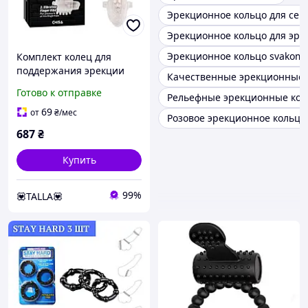
Эрекционное кольцо для сек
Эрекционное кольцо для эре
Эрекционное кольцо svakom
Комплект колец для
поддержания эрекции
Качественные эрекционные 
мужчин серые - покупки
Готово к отправке
Рельефные эрекционные кол
без забот - GoodPlace
69
от
₴
/мес
Розовое эрекционное кольцо
687
₴
Купить
99%
💟TALLA💟