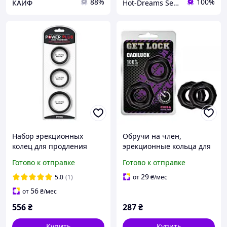
88%
100%
КАЙФ
Hot-Dreams Sex-shop
Набор эрекционных
Обручи на член,
колец для продления
эрекционные кольца для
полового акта и
повышения эрекции
Готово к отправке
Готово к отправке
поддержания эрекции
Cadiluck
Power Plus Soft Silicone
суперэластичный
29
5.0
(1)
от
₴
/мес
Pro
черный цвет
56
от
₴
/мес
556
₴
287
₴
Купить
Купить