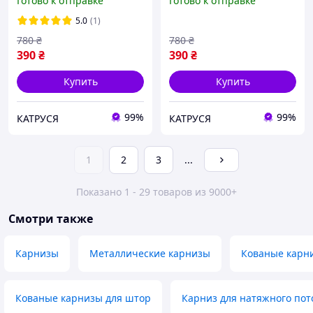
Готово к отправке
Готово к отправке
ерекції з масажером для
продовження ерекції,
клітора, Інтим
інтимні іграшки
5.0
(1)
780
₴
780
₴
390
₴
390
₴
Купить
Купить
99%
99%
КАТРУСЯ
КАТРУСЯ
1
2
3
...
Показано 1 - 29 товаров из 9000+
Смотри также
Карнизы
Металлические карнизы
Кованые карн
Кованые карнизы для штор
Карниз для натяжного пот