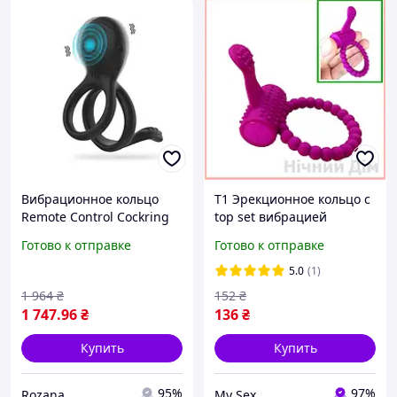
Вибрационное кольцо
T1 Эрекционное кольцо с
Remote Control Cockring
top set вибрацией
Vibrator для эрекции
фиолетовое силиконовое
Готово к отправке
Готово к отправке
полового члена черное
для мужчин для усиления
Flight of Fancy
эрекции и сти NEW32\M
5.0
(1)
1 964
₴
152
₴
1 747
.96
₴
136
₴
Купить
Купить
95%
97%
Rozana
My Sex