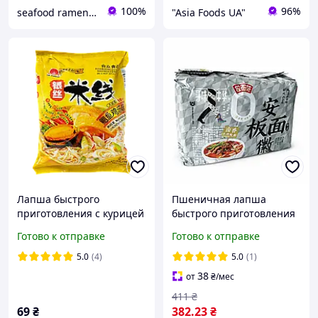
100%
96%
seafood ramen market
"Asia Foods UA"
Лапша быстрого
Пшеничная лапша
приготовления с курицей
быстрого приготовления
HEZHONG 105 г
Аньхой стайл со вкусом
Готово к отправке
Готово к отправке
тушеной говядины Anhoi
Noodle Soup Fans 117 г
5.0
(4)
5.0
(1)
(упаковка 5 шт)
38
от
₴
/мес
411
₴
69
₴
382
.23
₴