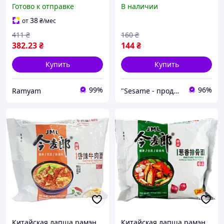
Хэнань со вкусом
курица-грибы Jml Instant
Готово к отправке
В наличии
тушеной баранины Fans
Noodle 109г
Henan Lamb Noodle Soup
38
от
₴
/мес
113 г (упаковка 5 шт)
411
₴
160
₴
382
.23
₴
144
₴
Купить
Купить
99%
96%
Ramyam
"Sesame - продукты из Вьетнама и Азии"
Китайская лапша рамэн
Китайская лапша рамэн