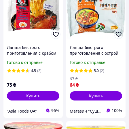
Лапша быстрого
Лапша быстрого
приготовления с крабом
приготовления с острой
KAILO 85 г
говядиной JML 117г
Готово к отправке
Готово к отправке
4.5
(2)
5.0
(2)
67
₴
75
₴
64
₴
Купить
Купить
96%
100%
"Asia Foods UA"
Магазин "Суши Повар"