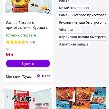
Рамен
Китайская лапша
Рамен быстрого приготовле
Рисовая лапша быстрого пр
Лапша быстрого
приготовления Курица с
Vifon лапша
грибами JML 109г
Готово к отправке
Корейская лапша быстрого 
5.0
(4)
Азиатская лапша
67
₴
64
₴
Купить
100%
Магазин "Суши Повар"