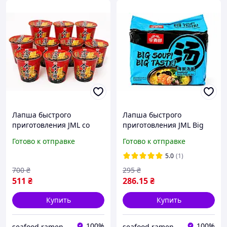
Лапша быстрого
Лапша быстрого
приготовления JML со
приготовления JML Big
вкусом тушеной
Soup Big Taste Seafood со
Готово к отправке
Готово к отправке
говядины в чашке, 10 шт
вкусом морепродуктов, 5
шт
5.0
(1)
700
₴
295
₴
511
₴
286
.15
₴
Купить
Купить
100%
100%
seafood ramen market
seafood ramen market