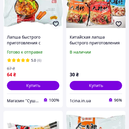
Лапша быстрого
Китайская лапша
приготовления с
быстрого приготовления
говядиной JML 110г
53 г с креветками (лапша
Готово к отправке
В наличии
в пачке)
5.0
(6)
67
₴
64
₴
30
₴
Купить
Купить
100%
96%
Магазин "Суши Повар"
1cina.in.ua