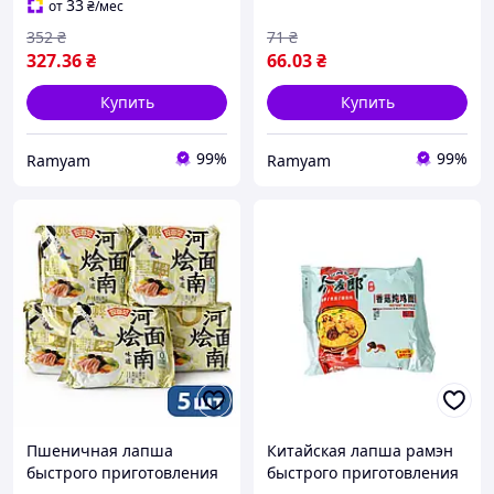
33
от
₴
/мес
352
₴
71
₴
327
.36
₴
66
.03
₴
Купить
Купить
99%
99%
Ramyam
Ramyam
Пшеничная лапша
Китайская лапша рамэн
быстрого приготовления
быстрого приготовления