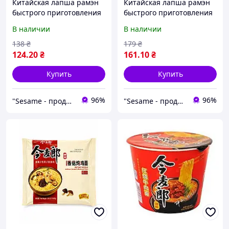
Китайская лапша рамэн
Китайская лапша рамэн
быстрого приготовления
быстрого приготовления
Говядина c овощами . JML
курица-грибы Jml Instant
В наличии
В наличии
INSTANT NOODLE 109г
Noodle 109г
138
₴
179
₴
124
.20
₴
161
.10
₴
Купить
Купить
96%
96%
"Sesame - продукты из Вьетнама и Азии"
"Sesame - продукты из Вьетнама и Азии"