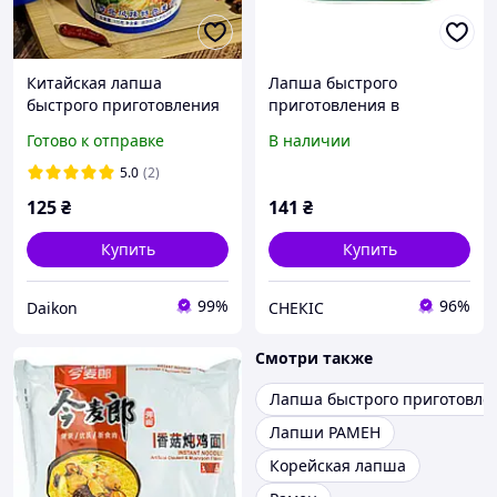
Китайская лапша
Лапша быстрого
быстрого приготовления
приготовления в
Lanzhou Beef Noodles
итальянском стиле боул
Готово к отправке
В наличии
Ланьчжоу с говядиной
Yangzhanggui 146г
необжаренная в стакане
5.0
(2)
115 г
125
₴
141
₴
Купить
Купить
99%
96%
Daikon
СНЕКІС
Смотри также
Лапша быстрого приготовле
Лапши РАМЕН
Корейская лапша