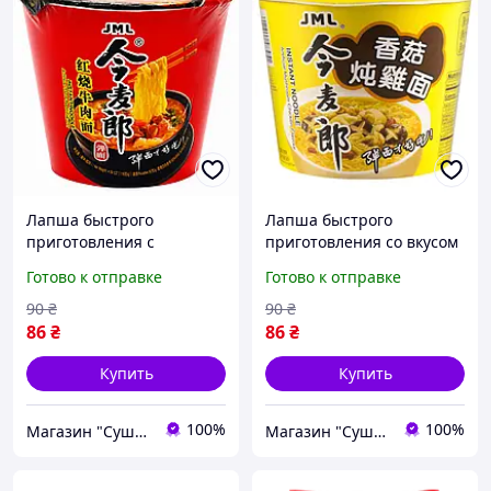
Лапша быстрого
Лапша быстрого
приготовления с
приготовления со вкусом
говядиной в миске JML
курицы и грибов в миске
Готово к отправке
Готово к отправке
116г
JML 109г
90
₴
90
₴
86
₴
86
₴
Купить
Купить
100%
100%
Магазин "Суши Повар"
Магазин "Суши Повар"