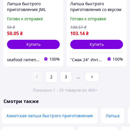
Лапша быстрого
Лапша быстрого
приготовления JML
приготовления со вкусом
Golden Wheat со вкусом
говядины 116г Китай
Готово к отправке
Готово к отправке
курицы и грибов 109г
55
₴
108
.57
₴
50
.05
₴
103
.14
₴
Купить
Купить
100%
100%
seafood ramen market
"Смак 24" Интернет-магазин
1
2
3
...
Показано 1 - 29 товаров из 400+
Смотри также
Азиатская лапша быстрого приготовления
Лапша