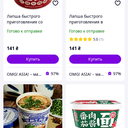
Лапша быстрого
Лапша быстрого
приготовления со
приготовления в
стеклянной вермишелью
итальянском стиле боул
Готово к отправке
Готово к отправке
со вкусом тушеной
Yangzhanggui 146г
говядины и яйцом боул
5.0
(1)
Yangzhanggui 179г
141
₴
141
₴
Купить
Купить
97%
97%
OMG! ASIA! – магазин смаколиків з Азії
OMG! ASIA! – магазин смаколиків з Азії