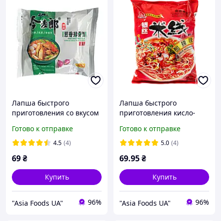
Лапша быстрого
Лапша быстрого
приготовления со вкусом
приготовления кисло-
жареной свинины
острая HEZHONG 115 г
Готово к отправке
Готово к отправке
GOLDEN WHEAT 109 г
4.5
(4)
5.0
(4)
69
₴
69
.95
₴
Купить
Купить
96%
96%
"Asia Foods UA"
"Asia Foods UA"