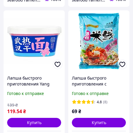
Лапша быстрого
Лапша быстрого
приготовления Yang
приготовления с
Zhang Gui Regan Mian в
морепродуктами
Готово к отправке
Готово к отправке
чаше 136г
HEZHONG 105 г
4.8
(8)
139
₴
119
.54
₴
69
₴
Купить
Купить