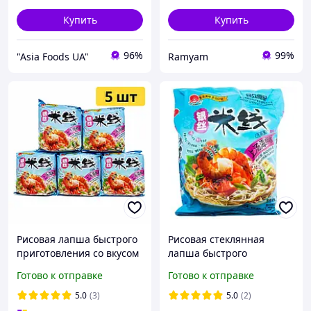
Купить
Купить
96%
99%
"Asia Foods UA"
Ramyam
Рисовая лапша быстрого
Рисовая стеклянная
приготовления со вкусом
лапша быстрого
морепродуктов Hezhong
приготовления со вкусом
Готово к отправке
Готово к отправке
Rice Noodle Seafood
морепродуктов Hezhong
Flavour 105 г (5 шт)
Rice Noodle Seafood
5.0
(3)
5.0
(2)
Flavour 105 г