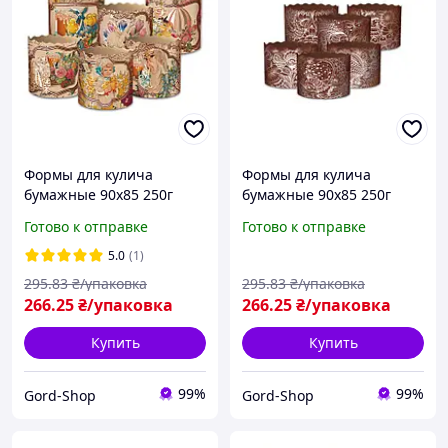
Формы для кулича
Формы для кулича
бумажные 90х85 250г
бумажные 90х85 250г
50шт Пасхального
50шт Пасхального
Готово к отправке
Готово к отправке
Формочки пасхальные
Формочки пасхальные
для пасхальной выпечки
для пасхальной выпечки
5.0
(1)
пасхи и пасок
пасхи и пасок
295
.83
₴/упаковка
295
.83
₴/упаковка
266
.25
₴/упаковка
266
.25
₴/упаковка
Купить
Купить
99%
99%
Gord-Shop
Gord-Shop