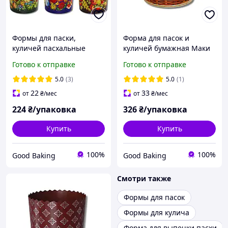
Формы для паски,
Форма для пасок и
куличей пасхальные
куличей бумажная Маки
бумажные Ø90мм, высота
Ø130мм, высота 85мм,
Готово к отправке
Готово к отправке
85мм / Форма для
50шт/уп. / Формы
выпечки пасок с цветами
пасхальные одноразовые
5.0
(3)
5.0
(1)
одноразовая 50 шт/уп
22
33
от
₴
/мес
от
₴
/мес
224
₴/упаковка
326
₴/упаковка
Купить
Купить
100%
100%
Good Baking
Good Baking
Смотри также
Формы для пасок
Формы для кулича
Форма для выпечки пасхи