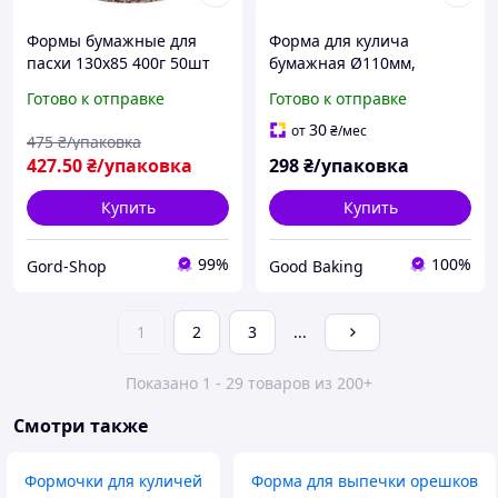
Формы бумажные для
Форма для кулича
пасхи 130х85 400г 50шт
бумажная Ø110мм,
Формочки пасхальные
высота 85мм, 50 шт/уп,
Готово к отправке
Готово к отправке
для пасхальной выпечки
микс 6 дизайнов, серебро
пасхального кулича пасок
/ Бумажные формы для
30
от
₴
/мес
475
₴/упаковка
выпечки пасок
427
.50
₴/упаковка
298
₴/упаковка
Купить
Купить
99%
100%
Gord-Shop
Good Baking
1
2
3
...
Показано 1 - 29 товаров из 200+
Смотри также
Формочки для куличей
Форма для выпечки орешков