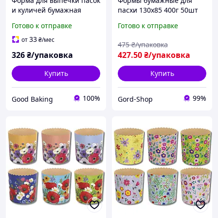
Форма для выпечки пасок
Формы бумажные для
и куличей бумажная
пасхи 130х85 400г 50шт
круглая Ø130мм, высота
Формочки пасхальные
Готово к отправке
Готово к отправке
85мм, серебро, 50шт/уп. /
для пасхальной выпечки
Формы одноразовые для
пасхального кулича пасок
33
от
₴
/мес
475
₴/упаковка
выпекания
326
₴/упаковка
427
.50
₴/упаковка
Купить
Купить
100%
99%
Good Baking
Gord-Shop