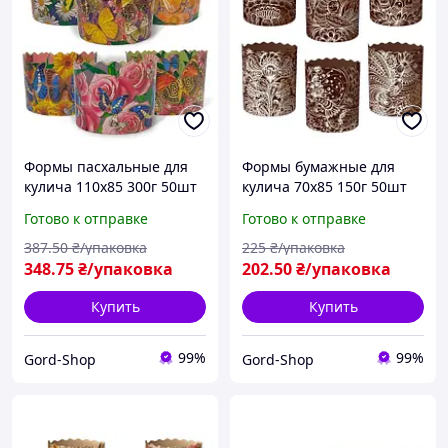
Формы пасхальные для
Формы бумажные для
кулича 110х85 300г 50шт
кулича 70х85 150г 50шт
Бумажные Формочки
Пасхального Формочки
Готово к отправке
Готово к отправке
пасхальные для
пасхальные для
пасхальной выпечки
пасхальной выпечки
387
.50
₴/упаковка
225
₴/упаковка
пасхи и пасок
пасхи и пасок
348
.75
₴/упаковка
202
.50
₴/упаковка
Купить
Купить
99%
99%
Gord-Shop
Gord-Shop