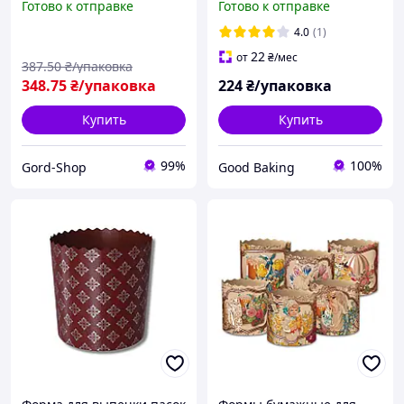
Готово к отправке
Готово к отправке
пасхальные для
серия 8 с ангелами /
пасхальной выпечки
белый пергамент / 50 шт/
4.0
(1)
пасхи и пасок
уп
22
от
₴
/мес
387
.50
₴/упаковка
348
.75
₴/упаковка
224
₴/упаковка
Купить
Купить
99%
100%
Gord-Shop
Good Baking