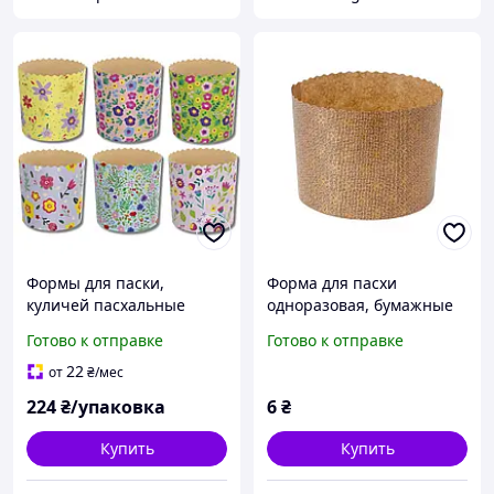
Формы для паски,
Форма для пасхи
куличей пасхальные
одноразовая, бумажные
Ø90мм, высота 85мм /
формочки для выпечки
Готово к отправке
Готово к отправке
Цветы 2 серия / 50 шт/уп
куличей 110x85 (300 г)
22
от
₴
/мес
224
₴/упаковка
6
₴
Купить
Купить