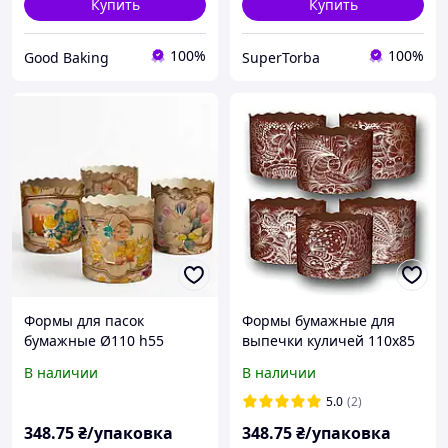
Купить
Купить
100%
100%
Good Baking
SuperTorba
Формы для пасок
Формы бумажные для
бумажные Ø110 h55
выпечки куличей 110х85
"Викторианские" с
"Жар-Птица" (объем 300
В наличии
В наличии
рисунком на 300 грамм,
граммов) 50 штук,
формы для выпечки
пасхальные формы для
5.0
(2)
пасхальных куличей 50
выпечки
348
.75
₴/упаковка
348
.75
₴/упаковка
штук