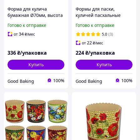
Форма для кулича
Формы для паски,
бумажная Ø70мм, высота
куличей пасхальные
78мм, 100 шт/уп,
Ø90мм, высота 85мм /
Готово к отправке
Готово к отправке
коричневая с золотом /
Форма для выпечки пасок
Формы для пасок,
бумажная с цветами
34
от
₴
/мес
5.0
(3)
куличей
одноразовая 50 шт/уп
22
от
₴
/мес
336
₴/упаковка
224
₴/упаковка
Купить
Купить
100%
100%
Good Baking
Good Baking