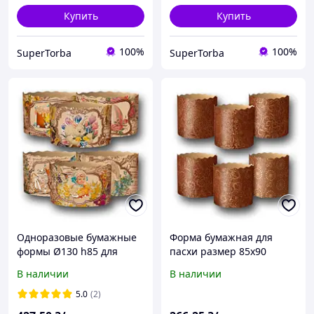
Купить
Купить
100%
100%
SuperTorba
SuperTorba
Одноразовые бумажные
Форма бумажная для
формы Ø130 h85 для
пасхи размер 85х90
пасхального кулича до
"Итальянские" (объём 250
В наличии
В наличии
400 грамм | формы для
грамм) 50 шт/уп.
выпечки на Пасху 50
5.0
(2)
штук