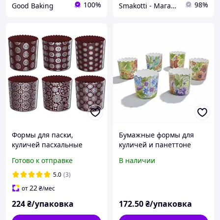
100%
98%
Good Baking
Smakotti - Магазин кондитерских ингредиентов
Формы для паски,
Бумажные формы для
куличей пасхальные
куличей и панеттоне
Ø90мм, высота 85мм / 6
65х70 "Петрековка"
Готово к отправке
В наличии
серия, серебристые
(объем 100 грамм)
узоры / 50 шт/уп
5.0
(3)
22
от
₴
/мес
224
₴/упаковка
172
.50
₴/упаковка