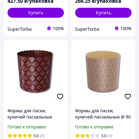
427
.50
₴/упаковка
266
.25
₴/упаковка
Купить
Купить
100%
100%
SuperTorba
SuperTorba
Формы для паски,
Формы для паски,
куличей пасхальные
куличей пасхальные Ø 90
Ø90мм, высота 85мм. /
мм, высота 85 мм. /
Готово к отправке
Готово к отправке
Форма для выпечки пасок
Форма для выпечки пасок
бумажная коричневая с
бумажная стандарт
5.0
(1)
3.0
(1)