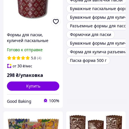
Бумажные пасхальные форм
Бумажные формы для куличе
Разъемные формы для пасок
Формочки для пасхи
Формы для паски,
куличей пасхальные
Бумажные формы для куличе
Ø110мм, высота 85мм /
Готово к отправке
Форма для кулича разъемна
Форма для выпечки пасок
бумажная коричневая с
5.0
(4)
Пасха форма 500 г
серебром 50 шт/уп
30
от
₴
/мес
298
₴/упаковка
Купить
100%
Good Baking