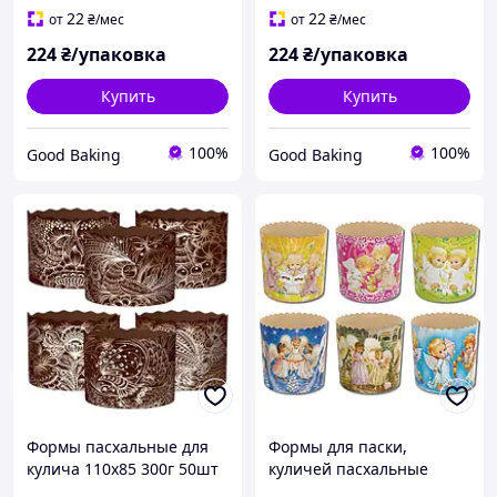
серебром
22
22
от
₴
/мес
от
₴
/мес
224
₴/упаковка
224
₴/упаковка
Купить
Купить
100%
100%
Good Baking
Good Baking
Формы пасхальные для
Формы для паски,
кулича 110х85 300г 50шт
куличей пасхальные
Бумажные Формочки
Ø90мм, высота 85мм /