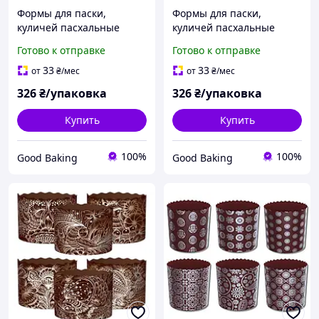
Формы для паски,
Формы для паски,
куличей пасхальные
куличей пасхальные
Ø130мм, высота 85мм /
Ø130мм, высота 85мм /
Готово к отправке
Готово к отправке
серия с цветами 4/ 50 шт/
серия с цветами 2/ 50 шт/
уп
уп
33
33
от
₴
/мес
от
₴
/мес
326
₴/упаковка
326
₴/упаковка
Купить
Купить
100%
100%
Good Baking
Good Baking