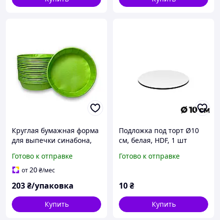
Круглая бумажная форма
Подложка под торт Ø10
для выпечки синабона,
см, белая, HDF, 1 шт
пирога, киша, диаметр
Готово к отправке
Готово к отправке
90мм / высота 20мм /
зелёная / упаковка 100
20
от
₴
/мес
штук
203
₴/упаковка
10
₴
Купить
Купить