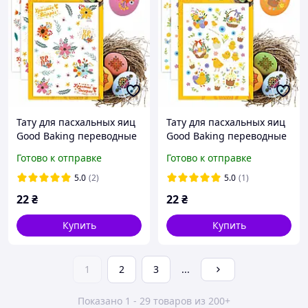
Тату для пасхальных яиц
Тату для пасхальных яиц
Good Baking переводные
Good Baking переводные
наклейки с эффектом
наклейки с эффектом
Готово к отправке
Готово к отправке
росписи
росписи
5.0
(2)
5.0
(1)
22
₴
22
₴
Купить
Купить
1
2
3
...
Показано 1 - 29 товаров из 200+