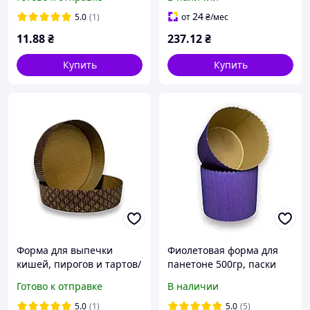
темно-коричневый
коричневая 500шт/уп.
50x30 / Одноразовые
24
5.0
(1)
от
₴
/мес
формы для выпекания
11
.88
₴
237
.12
₴
Купить
Купить
Форма для выпечки
Фиолетовая форма для
кишей, пирогов и тартов/
панетоне 500гр, паски
диаметр дна - 150 мм/
бумажная круглая
Готово к отправке
В наличии
высота - 30мм/темно-
Ø130мм, высота 115мм /
коричневый/золото
упаковка 7 штук
5.0
(1)
5.0
(5)