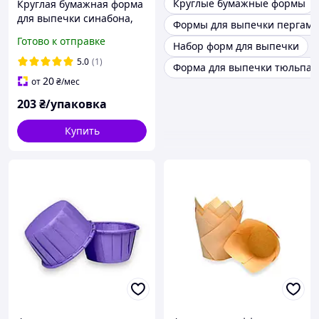
Круглые бумажные формы
Круглая бумажная форма
для выпечки синабона,
Формы для выпечки пергаме
пирога, киша, диаметр
Готово к отправке
Набор форм для выпечки
90мм / высота 20мм /
желтая / упаковка 100
5.0
(1)
Форма для выпечки тюльпан
штук
20
от
₴
/мес
203
₴/упаковка
Купить