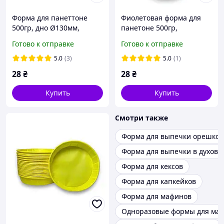
Форма для панеттоне
Фиолетовая форма для
500гр, дно Ø130мм,
панетоне 500гр,
высота 115мм / темно-
бумажная круглая
Готово к отправке
Готово к отправке
коричневая с золотым /
Ø130мм, высота 115мм /
гофрокартон
плотная
5.0
(3)
5.0
(1)
28
₴
28
₴
Купить
Купить
Смотри также
Форма для выпечки орешков
Форма для выпечки в духовк
Форма для кексов
Форма для капкейков
Форма для мафинов
Одноразовые формы для ма