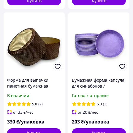
Купить
Купить
Форма для выпечки
Бумажная форма капсула
панетная бумажная
для синабонов /
Ø178мм, высота 110мм
фиолетовая / диаметр
В наличии
Готово к отправке
коричневая / вес
90мм высота 20мм / 70г/
изделия-1кг /
м2 / упаковка 100 штук
5.0
(2)
5.0
(3)
упаковка-10штук / формы
33
20
от
₴
/мес
от
₴
/мес
для выпечки
330
₴/упаковка
203
₴/упаковка
Купить
Купить