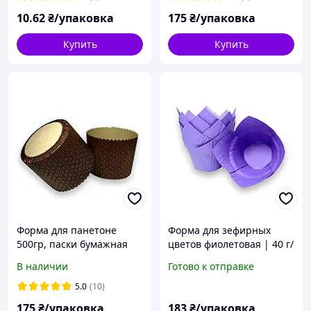
10
.62
₴/упаковка
175
₴/упаковка
Купить
Купить
Форма для панетоне
Форма для зефирных
500гр, паски бумажная
цветов фиолетовая | 40 г/
круглая Ø130мм, высота
м2 | 100 шт/уп. |
В наличии
Готово к отправке
115мм темно-коричневая
Бумажные формы для
с золотым/упаковка 7
выпечки
5.0
(10)
штук
175
₴/упаковка
183
₴/упаковка