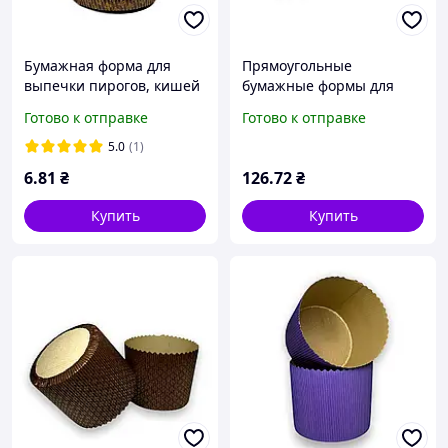
Бумажная форма для
Прямоугольные
выпечки пирогов, кишей
бумажные формы для
и тартов (диаметр дна
эклеров/80/35/30/
Готово к отправке
Готово к отправке
110мм, высота 30мм)
белые-250 штук/38 г/м2
темно-коричневая +
5.0
(1)
золото
6
.81
₴
126
.72
₴
Купить
Купить