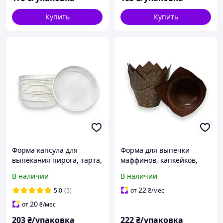
Купить
Купить
Форма капсула для
Форма для выпечки
выпекания пирога, тарта,
маффинов, капкейков,
синнабона 90х20 /белая /
кексов и зефира
В наличии
В наличии
70г/м2
бумажная «Тюльпан с
силиконизированная
бортом» темно-
22
5.0
(5)
от
₴
/мес
коричневый с золотом
20
от
₴
/мес
80г/м² 100шт/уп.
203
₴/упаковка
222
₴/упаковка