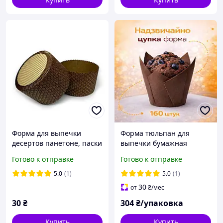
Форма для выпечки
Форма тюльпан для
десертов панетоне, паски
выпечки бумажная
бумажная круглая
темно-коричневая / 80 г /
Готово к отправке
Готово к отправке
Ø150мм, высота 100мм
м2 / 160 шт/уп для
темно-коричневая с
маффинов, кексов,
5.0
(1)
5.0
(1)
золотым/упаковка 11
капкейков
30
от
₴
/мес
штук
30
₴
304
₴/упаковка
Купить
Купить