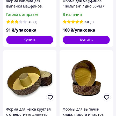
Форма капсула для
Форма для маффинов
выпечки маффинов,
"Тюльпан" / дно 50мм /
кексов, капкейков
высота 80мм / упаковка
Готово к отправке
В наличии
бумажная фиолетовая
160 штук
d50*35/Формы для
3.0
(1)
5.0
(1)
кондитерских изделий /
91
₴/упаковка
160
₴/упаковка
упаковка-50штук
Купить
Купить
Форма для кекса круглая
Формы для выпечки
с отверстием/ диаметр
киша, пирога и тартов