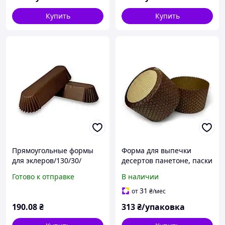
Купить
Купить
Прямоугольные формы
Форма для выпечки
для эклеров/130/30/
десертов панетоне, паски
Темно-коричневые-250
бумажная круглая
Готово к отправке
В наличии
штук/40 г/м2/ бумажные
Ø150мм, высота 100мм
темно-коричневая с
31
от
₴
/мес
золотым/упаковка 11
190
.08
₴
313
₴/упаковка
штук