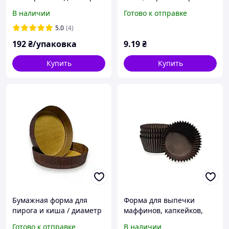
дна-200мм/высота-60мм/
(дно 130 мм, высота 30
В наличии
Готово к отправке
Набор 5шт/темно-
мм) темно-коричневые +
коричневый/золото
золото - минимальный
5.0
(4)
заказ 200 шт
192
₴/упаковка
9
.19
₴
Купить
Купить
Бумажная форма для
Форма для выпечки
пирога и киша / диаметр
маффинов, капкейков,
дна 170мм/ высота 30мм /
кексов, конфет бумажная
Готово к отправке
В наличии