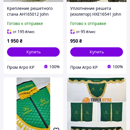
Крепление решетного
Уплотнение решета
стана AH165012 John
(изолятор) HXE16541 John
Deere
Deere
Готово к отправке
Готово к отправке
195
95
от
₴
/мес
от
₴
/мес
1 950
₴
950
₴
Купить
Купить
100%
100%
Пром Агро КР
Пром Агро КР