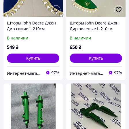
Шторы John Deere Джон
Шторы John Deere Джон
Дир синие L-210см
Дир зеленые L-210см
(ламбрекен лобового
(ламбрекен лобового
В наличии
В наличии
стекла, уголки бокового
стекла, уголки бокового
стекла) John Deere
стекла) John Deere
549
₴
650
₴
Купить
Купить
97%
97%
Интернет-магазин "Деталион"
Интернет-магазин "Деталион"