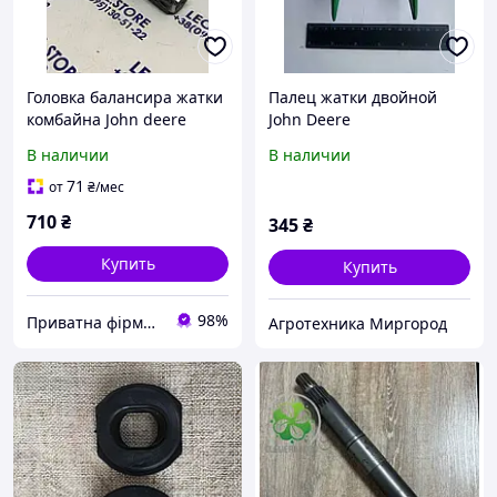
Головка балансира жатки
Палец жатки двойной
комбайна John deere
John Deere
AH21345
В наличии
В наличии
71
от
₴
/мес
710
₴
345
₴
Купить
Купить
98%
Приватна фірма Леол
Агротехника Миргород