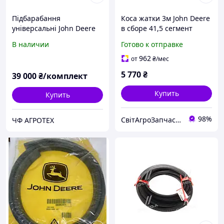
Підбарабання
Коса жатки 3м John Deere
універсальні John Deere
в сборе 41,5 сегмент
BXE10391 (комплект 3шт)
AZ10806
В наличии
Готово к отправке
962
от
₴
/мес
5 770
₴
39 000
₴/комплект
Купить
Купить
98%
СвітАгроЗапчастин
ЧФ АГРОТЕХ