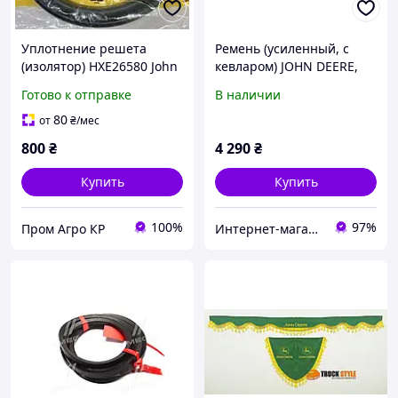
Уплотнение решета
Ремень (усиленный, с
(изолятор) HXE26580 John
кевларом) JOHN DEERE,
Deere
комбайны WTS, CTS, W, T,
Готово к отправке
В наличии
C серии (Cametet) 60050-
55
80
от
₴
/мес
800
₴
4 290
₴
Купить
Купить
100%
97%
Пром Агро КР
Интернет-магазин "Деталион"