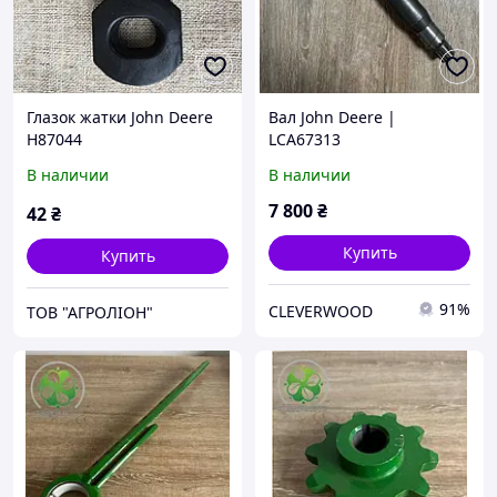
Глазок жатки John Deere
Вал John Deere |
H87044
LCA67313
В наличии
В наличии
7 800
₴
42
₴
Купить
Купить
91%
CLEVERWOOD
ТОВ "АГРОЛІОН"