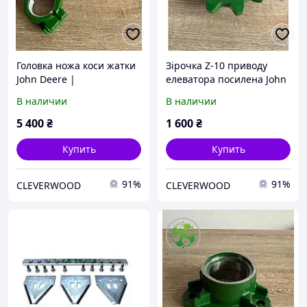
Головка ножа коси жатки
Зірочка Z-10 приводу
John Deere |
елеватора посилена John
AH233878/AH168634/AH22
Deere |
В наличии
В наличии
2497/15421.05
H228383/H228383HD
5 400
₴
1 600
₴
Купить
Купить
91%
91%
CLEVERWOOD
CLEVERWOOD