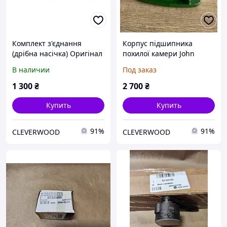
Комплект з'єднання
Корпус підшипника
(дрібна насічка) Оригінал
похилої камери John
John Deere | AH168907/
Deere |
В наличии
Под заказ
АН143576
H147593/H143351/18AP01
0722
1 300
₴
2 700
₴
Купить
Купить
91%
91%
CLEVERWOOD
CLEVERWOOD