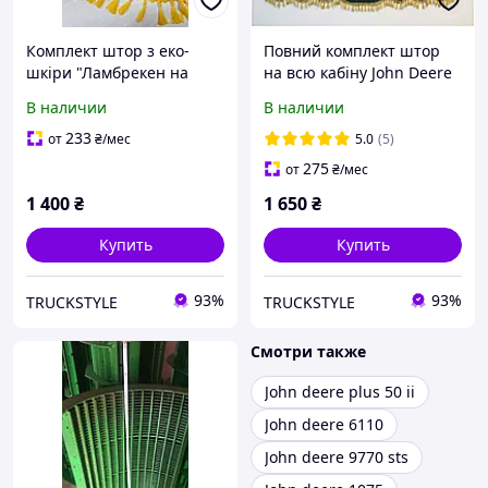
Комплект штор з еко-
Повний комплект штор
шкіри "Ламбрекен на
на всю кабіну John Deere
лобове скло+2 куточки"
(велика кабіна)
В наличии
В наличии
Джон дырки
233
от
₴
/мес
5.0
(5)
275
от
₴
/мес
1 400
₴
1 650
₴
Купить
Купить
93%
93%
TRUCKSTYLE
TRUCKSTYLE
Смотри также
John deere plus 50 ii
John deere 6110
John deere 9770 sts