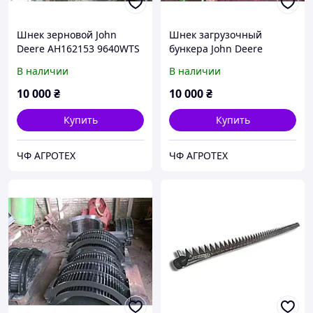
Шнек зерновой John
Шнек загрузочный
Deere AH162153 9640WTS
бункера John Deere
9660WTS 9680WTS
AH136091
В наличии
В наличии
10 000
₴
10 000
₴
Купить
Купить
ЧФ АГРОТЕХ
ЧФ АГРОТЕХ