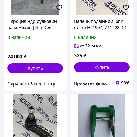
Гідроциліндр рульовий
Палець подвійний John
на комбайн John Deere
deere H61954, Z11228, 21-
правий та лівий
0006, H153719, H171031,
В наличии
В наличии
RE161017, RE287094 /
H75386.
RE161018, RE287095
32
от
₴
/мес
325
₴
24 000
₴
Купить
Купить
98%
Приватна фірма Леол
Гідравліка Захід Центр