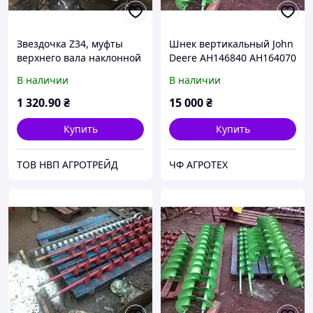
Звездочка Z34, муфты
Шнек вертикальный John
верхнего вала наклонной
Deere AH146840 AH164070
камеры John Deere,
В наличии
В наличии
H119709 (Agri Parts)
1 320
.90
₴
15 000
₴
Купить
Купить
ТОВ НВП АГРОТРЕЙД
ЧФ АГРОТЕХ