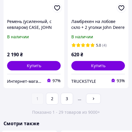
Ремень (усиленный, с
Ламбрекен на лобове
кевларом) CASE, JOHN
скло + 2 уголки John Deere
DEERE, CLAAS, NEW
Джон дір ( ламбрекени,
В наличии
В наличии
HOLLAND (Cametet) 60060-
штори в кабіну)
00
5.0
(4)
2 190
₴
620
₴
Купить
Купить
97%
93%
Интернет-магазин "Деталион"
TRUCKSTYLE
1
2
3
...
Показано 1 - 29 товаров из 9000+
Смотри также