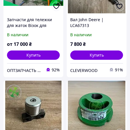
Запчасти для тележки
Вал John Deere |
для жаток Візок для
LCA67313
жниварок 7 -12 м Claas,
В наличии
В наличии
Case,New Holland, JOHN
DEERE, CLAAS
от
17 000
₴
7 800
₴
Купить
Купить
92%
91%
ОПТЗАПЧАСТЬ КИРОВОГРАД
CLEVERWOOD