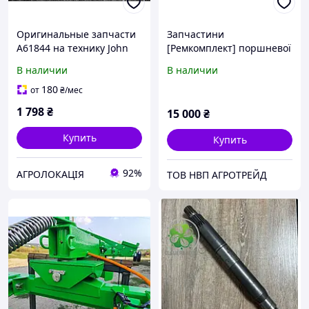
Оригинальные запчасти
Запчастини
A61844 на технику John
[Ремкомплект] поршневої
Deere
групи до повітрянного
В наличии
В наличии
компресора John Deere
AA72119 бренду A&I
180
от
₴
/мес
1 798
₴
15 000
₴
Купить
Купить
92%
АГРОЛОКАЦІЯ
ТОВ НВП АГРОТРЕЙД