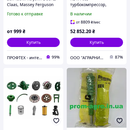
Claas, Massey Ferguson
турбокомпрессор,
(собственное
Запчасти John Deere
Готово к отправке
В наличии
производство)
8809
от
₴
/мес
от
999
₴
52 852
.20
₴
Купить
Купить
99%
87%
ПРОФТЕХ - интернет-магазин силовой техники.
ООО "АГРАРНИК ТС", г. Харьков