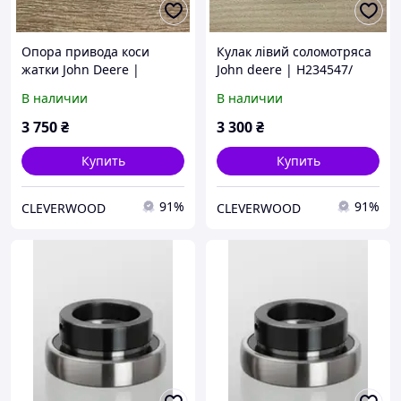
Опора привода коси
Кулак лівий соломотряса
жатки John Deere |
John deere | H234547/
AXE79102/DE19294/AXE248
Н152150
В наличии
В наличии
16/AH205882
3 750
₴
3 300
₴
Купить
Купить
91%
91%
CLEVERWOOD
CLEVERWOOD