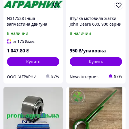
N317528 Інша
Втулка мотовила жатки
запчастина двигуна
John Deere 600, 900 серии
Прокладка N317528 до
Cametet
В наличии
В наличии
обприскувача John Deere
для Обприскувачі сумісно
175
от
₴
/мес
з брендом: John Deere
1 047
.80
₴
950
₴/упаковка
Купить
Купить
87%
97%
ООО "АГРАРНИК ТС", г. Харьков
Novo інтернет-магазин автозапчастин