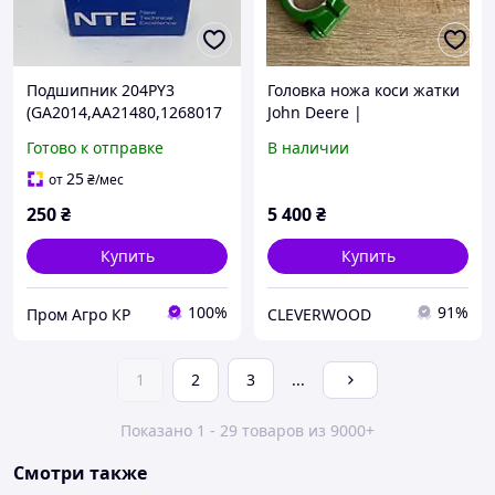
Подшипник 204PY3
Головка ножа коси жатки
(GA2014,AA21480,1268017
John Deere |
C91,822-011C) NTE
AH233878/AH168634/AH22
Готово к отправке
В наличии
Slovakia
2497/15421.05
25
от
₴
/мес
250
₴
5 400
₴
Купить
Купить
100%
91%
Пром Агро КР
CLEVERWOOD
1
2
3
...
Показано 1 - 29 товаров из 9000+
Смотри также