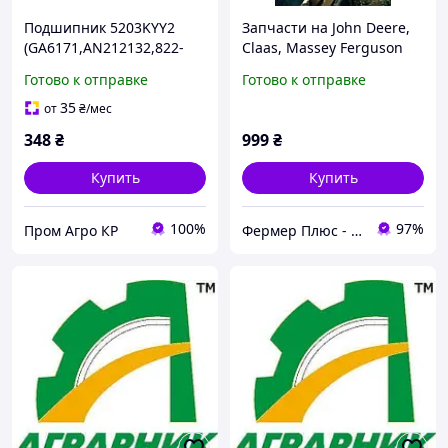
Подшипник 5203KYY2
Запчасти на John Deere,
(GA6171,AN212132,822-
Claas, Massey Ferguson
170C,324461A1) CT-Agri
(собственное
Готово к отправке
Готово к отправке
производство)
35
от
₴
/мес
348
₴
999
₴
Купить
Купить
100%
97%
Пром Агро КР
Фермер Плюс - интернет магазин садовой техники