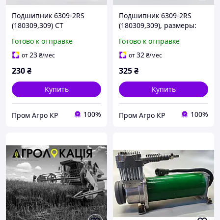
Подшипник 6309-2RS
Подшипник 6309-2RS
(180309,309) CT
(180309,309), размеры:
(AH221427,RE346079,RE30
45х100х25
Готово к отправке
Готово к отправке
8210,AXE16386)
(AH221427,RE346079,RE30
8210,AXE16386) KG
23
32
от
₴
/мес
от
₴
/мес
230
₴
325
₴
Купить
Купить
100%
100%
Пром Агро КР
Пром Агро КР