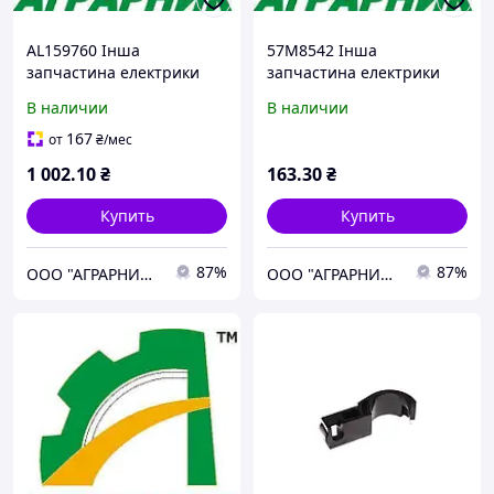
AL159760 Інша
57M8542 Інша
запчастина електрики
запчастина електрики
Передач інформації
57M8542 до трактора
В наличии
В наличии
AL159760 до трактора
колісного John Deere для
колісного John Deere для
Трактори. сумісно з
167
от
₴
/мес
Трактори. сумісно з
брендом: John Deere
1 002
.10
₴
163
.30
₴
брендом:
Купить
Купить
87%
87%
ООО "АГРАРНИК ТС", г. Харьков
ООО "АГРАРНИК ТС", г. Харьков