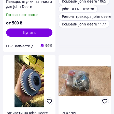
Комбайн john deere 1065
Пальцы, втулки, запчасти
для John Deere
John DEERE Tractor
Готово к отправке
Ремонт трактора john deere
от
500
₴
Комбайн john deere 1177
Купить
96%
EBR Запчасти для карьерной, дорожно-строительной, сельскохозяйственной и коммерческой техники
Запчасти на John Deere,
RE47705,