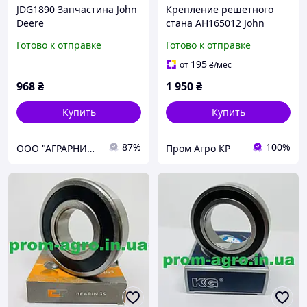
JDG1890 Запчастина John
Крепление решетного
Deere
стана AH165012 John
Deere
Готово к отправке
Готово к отправке
195
от
₴
/мес
968
₴
1 950
₴
Купить
Купить
87%
100%
ООО "АГРАРНИК ТС", г. Харьков
Пром Агро КР