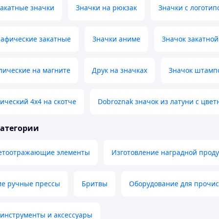
акатные значки
Значки на рюкзак
Значки с логотип
рафические закатные
Значки аниме
Значок закатной
лические на магните
Друк на значках
Значок штамп
ический 4х4 на скотче
Dobroznak значок из латуни с цве
категории
ветоотражающие элементы
Изготовление наградной прод
ие ручные прессы
Бритвы
Оборудование для прочис
 инструменты и аксессуары