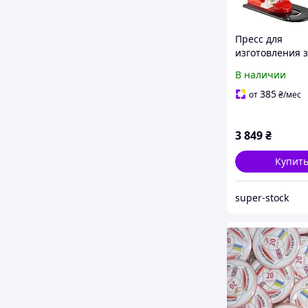
Пресс для
изготовления 
VEVOR BJS-25-R
В наличии
Red Б/В
385
от
₴
/мес
3 849
₴
Купит
super-stock