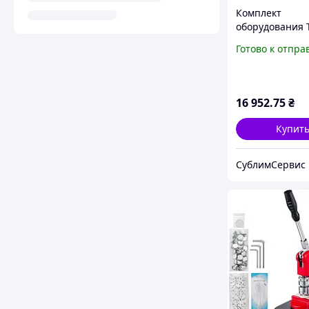
Комплект
оборудования 
N3 для изгото
Готово к отпра
закатных значк
брелков диаме
16 952
.75
₴
Купит
СублимСервис