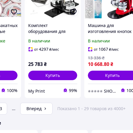
закатных
Комплект
Машина для
лые
оборудования для
изготовления кнопок
вке
изготовления значков
VEVOR 75 мм (3 дюйма
вке
В наличии
В наличии
60*40 мм (7051)
для значков, пресс д
значков с 500 детале
4297
1067
от
₴
/мес
от
₴
/мес
13 336
₴
25 783
₴
10 668
.80
₴
ь
Купить
Купить
100%
99%
10
My Print
⭐️⭐️⭐️⭐️⭐️ SHOPPEEE
3
...
Вперед
Показано 1 - 29 товаров из 4000+
е