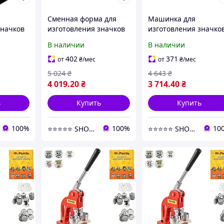
Сменная форма для
Машинка для
значков
изготовления значков
изготовления значко
товок
Vevor с диаметром 75
Vevor с набором
В наличии
В наличии
мм и прочной
штампов 56 мм и
усом
конструкцией из
прочной конструкци
402
371
от
₴
/мес
от
₴
/мес
углеродистой стали
из углеродистой стал
5 024
₴
4 643
₴
4 019
.20
₴
3 714
.40
₴
ь
Купить
Купить
100%
100%
10
⭐️⭐️⭐️⭐️⭐️ SHOPPEEE
⭐️⭐️⭐️⭐️⭐️ SHOPPEEE