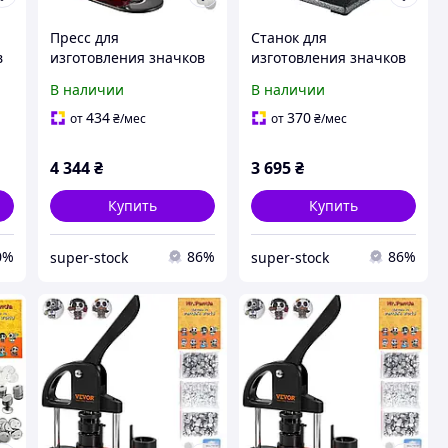
Пресс для
Станок для
в
изготовления значков
изготовления значков
VEVOR BJS-25-RD-01 /
VEVOR Черный Б/В
В наличии
В наличии
Red Б/В
ей
434
370
от
₴
/мес
от
₴
/мес
и
4 344
₴
3 695
₴
Купить
Купить
0%
86%
86%
super-stock
super-stock