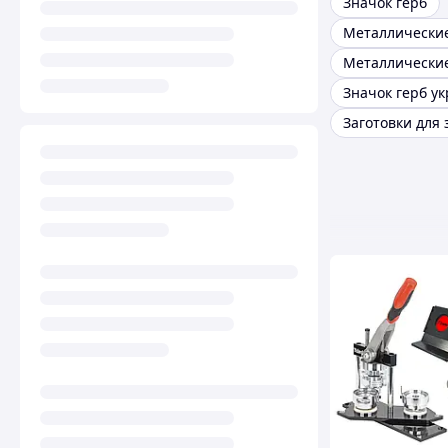
Значок герб
Металлически
Значок герб у