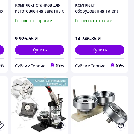
я
Комплект станков для
Комплект
ых
изготовления закатных
оборудования Тalent
значков, брелков
N3 для изготовления
Готово к отправке
Готово к отправке
диаметр 58мм
закатных значков,
брелков диаметр 56мм
9 926
.55
₴
14 746
.85
₴
Купить
Купить
9%
99%
99%
СублимСервис
СублимСервис