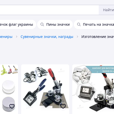
Найти
ачок флаг украины
Пины значки
Печать на значк
увениры
Сувенирные значки, награды
Изготовление зна