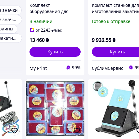
Комплект
Комплект станков дл
е значки
оборудования для
изготовления закатн
изготовления значков
значков, брелков
Металлические значки на одежду
В наличии
Готово к отправке
32 мм (6744)
диаметр 56мм
краины
2243
от
₴
/мес
Заготовки для закатных значков
13 460
₴
9 926
.55
₴
Купить
Купить
99%
9
My Print
СублимСервис