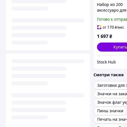
Набор из 200
аксессуаро для
изготовления 
Готово к отпра
Buttons Selber
Универсальный
170
от
₴
/мес
комплект для 
1 697
₴
значков
Купит
Stock Hub
Смотри также
Заготовки для 
Значки на зака
Значок флаг у
Пины значки
Печать на зна