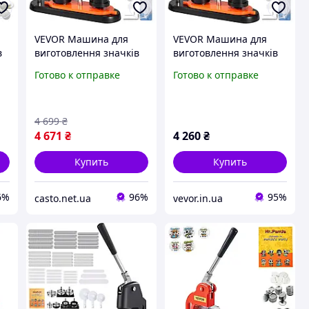
VEVOR Машина для
VEVOR Машина для
в
виготовлення значків
виготовлення значків
25 мм 500 шт. Прес для
25 мм 500 шт. Прес для
Готово к отправке
Готово к отправке
виготовлення значків,
виготовлення значків,
прес для кнопок,
прес для кнопок,
машина для
машина для
4 699
₴
4 671
₴
4 260
₴
Купить
Купить
6%
96%
95%
casto.net.ua
vevor.in.ua