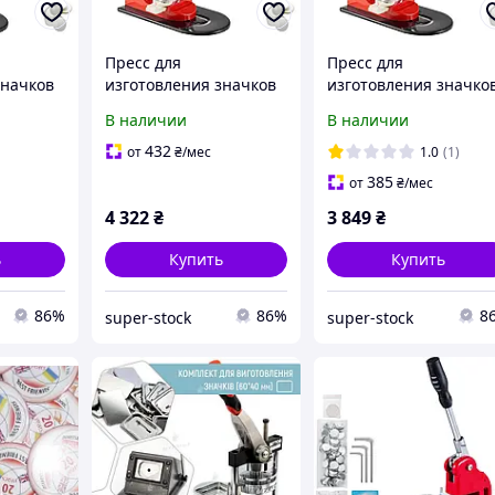
Пресс для
Пресс для
значков
изготовления значков
изготовления значко
D-01 /
VEVOR BJS-25-RD-01 /
VEVOR BJS-25-RD-01 /
В наличии
В наличии
Red Б/В
Red
432
от
₴
/мес
1.0
(1)
385
от
₴
/мес
4 322
₴
3 849
₴
ь
Купить
Купить
86%
86%
8
super-stock
super-stock