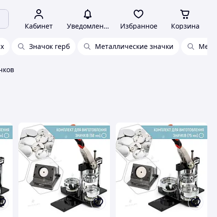
Кабинет
Уведомления
Избранное
Корзина
ах
Значок герб
Металлические значки
Мета
чков