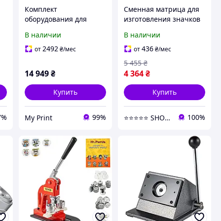
Комплект
Сменная матрица для
оборудования для
изготовления значков
 ,
изготовления значков
Vevor 58 мм из
В наличии
В наличии
56 мм (7044)
прочной углеродистой
стали и алюминиевого
2492
436
от
₴
/мес
от
₴
/мес
сплава
5 455
₴
14 949
₴
4 364
₴
Купить
Купить
7%
99%
100%
My Print
⭐️⭐️⭐️⭐️⭐️ SHOPPEEE