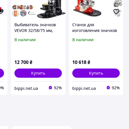
Выбиватель значков
Станок для
VEVOR 32/58/75 мм,
изготовления значков
)
устройство для
VEVOR, набор
В наличии
В наличии
ля
изготовления значков
пробойников для
й
с 300 деталями для
значков 75 мм (3
пуговиц, круглым
дюйма), станок для
резаком, книгой 909236
изготовления значков
12 700
₴
10 618
₴
своими
Купить
Купить
0%
92%
92%
bippi.net.ua
bippi.net.ua