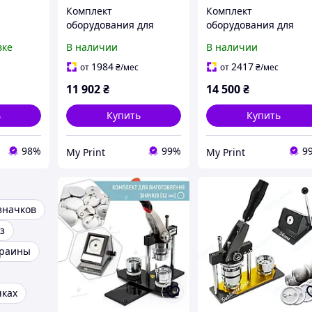
Комплект
Комплект
оборудования для
оборудования для
значков
изготовления значков
изготовления значко
вке
В наличии
В наличии
с ручной высечкой 25
44 мм (6746)
 DIY-
мм (6745)
1984
2417
от
₴
/мес
от
₴
/мес
создания
11 902
₴
14 500
₴
ь
Купить
Купить
98%
99%
9
My Print
My Print
значков
з
краины
чках