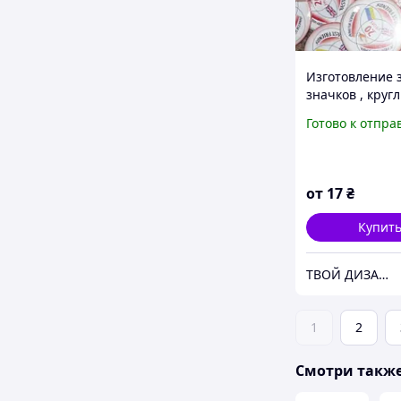
Изготовление 
значков , круг
значки на була
Готово к отпра
от
17
₴
Купит
ТВОЙ ДИЗАЙН
1
2
Смотри такж