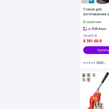
Станок для
изготовления 
с набором заго
В наличии
Vevor 25 мм и
чугунным корп
838
от
₴
/мес
10 477
₴
8 381
.60
₴
Купит
⭐️⭐️⭐️⭐️⭐️ SHOPPEEE