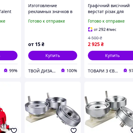
Изготовление
Графічний висічний
Тalent
рекламных значков в
верстат різак для
вления
Украине
виготовлення значків
вке
Готово к отправке
Готово к отправке
ов,
бейджиків ВЖИВАНЕ!
тр 75мм
292
от
₴
/мес
4 500
₴
от
15
₴
2 925
₴
ь
Купить
Купить
99%
100%
9
ТВОЙ ДИЗАЙН
ТОВАРИ З ЄВРОПИ