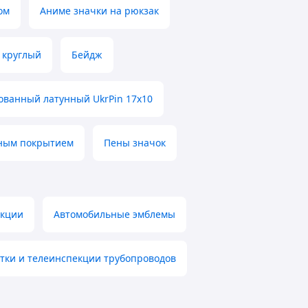
ом
Аниме значки на рюкзак
 круглый
Бейдж
ованный латунный UkrPin 17х10
тным покрытием
Пены значок
укции
Автомобильные эмблемы
тки и телеинспекции трубопроводов