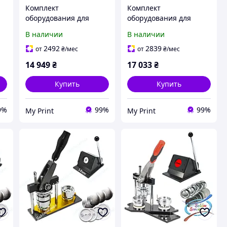
Комплект
Комплект
оборудования для
оборудования для
в
изготовления значков
изготовления значков
В наличии
В наличии
58 мм (6747)
75 мм (6748)
2492
2839
от
₴
/мес
от
₴
/мес
14 949
₴
17 033
₴
Купить
Купить
9%
99%
99%
My Print
My Print