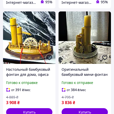
95%
95%
Інтернет-магазин Megusta
Інтернет-магазин Megusta
Настольный бамбуковый
Оригинальный
фонтан для дома, офиса
бамбуковый мини-фонтан
31,5х37х14 см Корабль
для релакса 33х21х21 см
Готово к отправке
Готово к отправке
391
384
от
₴
/мес
от
₴
/мес
4 885
₴
4 795
₴
3 908
₴
3 836
₴
Купить
Купить