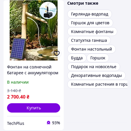
Смотри также
Гирлянда-водопад
Горшок для цветов
Комнатные фонтаны
Статуэтка ганеша
Фонтан настольный
Будда
Горшок
Подарок на новоселье
Фонтан на солнечной
батарее с аккумулятором
Декоративные водопады
/ Мини-фонтан для сада
В наличии
Комнатные растения в горш
Biling
3 140
₴
2 700
.40
₴
Купить
93%
TechPlus