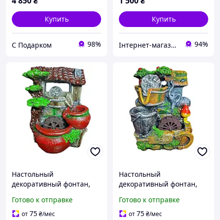
4 850
₴
1 500
₴
Купить
Купить
98%
94%
С Подарком
Інтернет-магазин "Подарунок для всіх"
Настольный
Настольный
декоративный фонтан,
декоративный фонтан,
водопад, увлажнитель
водопад, увлажнитель
Готово к отправке
Готово к отправке
воздуха 20х14х12см
воздуха со слоником и
грибочками 20х13х9см
75
75
от
₴
/мес
от
₴
/мес