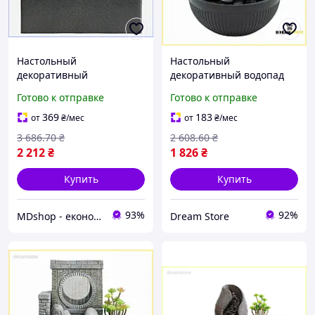
Настольный
Настольный
декоративный
декоративный водопад
минифонтан с подсветкой
для интерьера
Готово к отправке
Готово к отправке
для интерьера водопад
комнатный каскадный
для создания уюта в доме
фонтан с эффектной
369
183
от
₴
/мес
от
₴
/мес
МШоп1
подсветкой стор1
3 686
.70
₴
2 608
.60
₴
2 212
₴
1 826
₴
Купить
Купить
93%
92%
MDshop - економія поруч
Dream Store