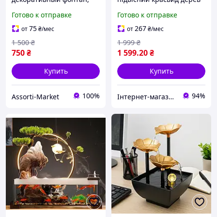
водопад, увлажнитель
з горщики підсвічування
Готово к отправке
Готово к отправке
воздуха с бочками
млин 35х35х16 см
20х14х13см
75
267
от
₴
/мес
от
₴
/мес
1 500
₴
1 999
₴
750
₴
1 599
.20
₴
Купить
Купить
100%
94%
Assorti-Market
Інтернет-магазин "Подарунок для всіх"