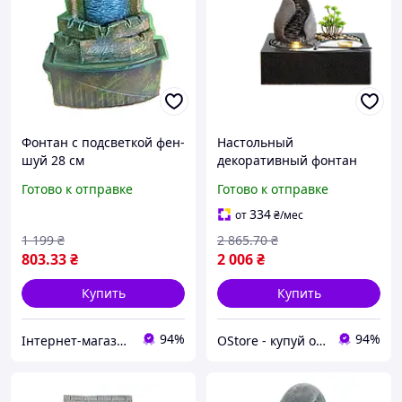
Фонтан с подсветкой фен-
Настольный
шуй 28 см
декоративный фонтан
водопад для дома
Готово к отправке
Готово к отправке
интерьерный фонтан с
подсветкой настольный
334
от
₴
/мес
водопад
1 199
₴
2 865
.70
₴
803
.33
₴
2 006
₴
Купить
Купить
94%
94%
Інтернет-магазин "Подарунок для всіх"
OStore - купуй онлайн!