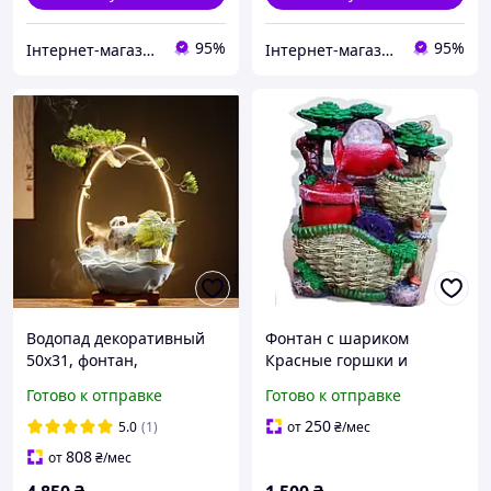
95%
95%
Інтернет-магазин Megusta
Інтернет-магазин Megusta
Водопад декоративный
Фонтан с шариком
50х31, фонтан,
Красные горшки и
увлажнитель воздуха,
плетенка підсвічування
Готово к отправке
Готово к отправке
светильник 5в1!! ОВАЛ
млин 26х19 см
250
5.0
(1)
от
₴
/мес
808
от
₴
/мес