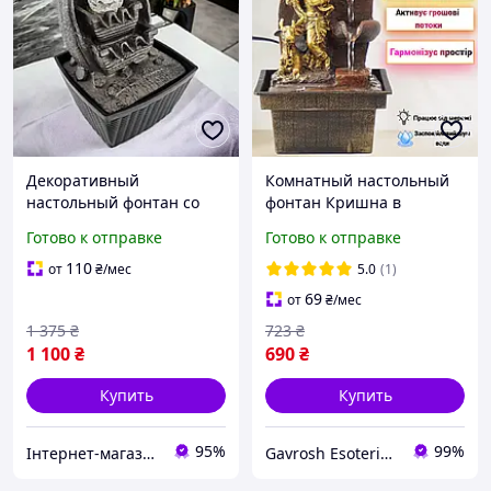
Декоративный
Комнатный настольный
настольный фонтан со
фонтан Кришна в
светящимся стеклянным
золотом цвете
Готово к отправке
Готово к отправке
шаром 20х 13х 13,5 см
декоративный водопад из
Танець води
полистоуна для дома и
110
от
₴
/мес
5.0
(1)
офиса
69
от
₴
/мес
1 375
₴
723
₴
1 100
₴
690
₴
Купить
Купить
95%
99%
Інтернет-магазин Megusta
Gavrosh Esoteric Store. Books & Tarot