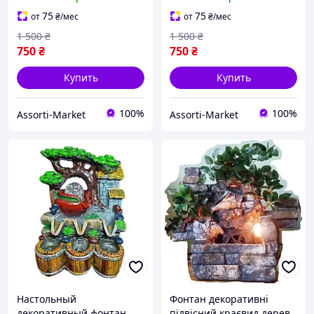
воздуха со слоником и
воздуха с птичками
бочкой 20х14х11см
20х14х12см
75
75
от
₴
/мес
от
₴
/мес
1 500
₴
1 500
₴
750
₴
750
₴
Купить
Купить
100%
100%
Assorti-Market
Assorti-Market
Настольный
Фонтан декоративні
декоративный фонтан,
підвісний краєвид дерев