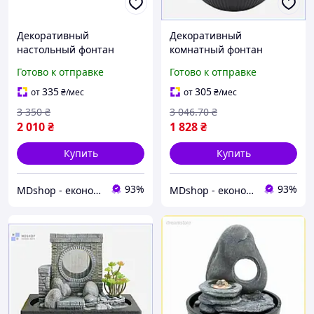
Декоративный
Декоративный
настольный фонтан
комнатный фонтан
водопад с подсветкой для
водопад с подсветкой
Готово к отправке
Готово к отправке
стильного оформления
настольный каскадный
вашего интерьера
элемент интерьера
335
305
от
₴
/мес
от
₴
/мес
МШоп1
МШоп1
3 350
₴
3 046
.70
₴
2 010
₴
1 828
₴
Купить
Купить
93%
93%
MDshop - економія поруч
MDshop - економія поруч