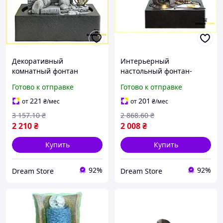
Декоративный
Интерьерный
комнатный фонтан
настольный фонтан-
водопад для интерьера
водопад с декоративной
Готово к отправке
Готово к отправке
настольный со
подсветкой для стильного
встроенной LED
оформления вашего дома
221
201
от
₴
/мес
от
₴
/мес
подсветкой мини стор1
стор1
3 157
.10
₴
2 868
.60
₴
2 210
₴
2 008
₴
Купить
Купить
92%
92%
Dream Store
Dream Store