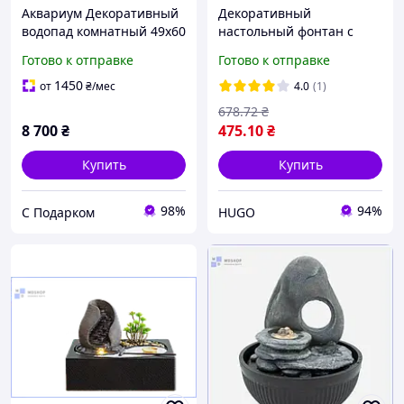
Аквариум Декоративный
Декоративный
водопад комнатный 49х60
настольный фонтан с
см БОЛЬШОЙ подставка
USB-подсветкой,
Готово к отправке
Готово к отправке
для благовоний,
21.5x14x13 см /
увлажнитель воздуха
Каскадный водопад на
1450
от
₴
/мес
4.0
(1)
стол
678
.72
₴
8 700
₴
475
.10
₴
Купить
Купить
98%
94%
С Подарком
HUGO