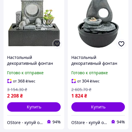
Настольный
Настольный
декоративный фонтан
декоративный фонтан
водопад комнатный
водопад для интерьера
Готово к отправке
Готово к отправке
фонтан для интерьера
комнатный фонтан с
мини водопад с
подсветкой настольный
368
304
от
₴
/мес
от
₴
/мес
подсветкой на стол
каскадный декор
3 154
.30
₴
2 605
.70
₴
2 208
₴
1 824
₴
Купить
Купить
94%
94%
OStore - купуй онлайн!
OStore - купуй онлайн!