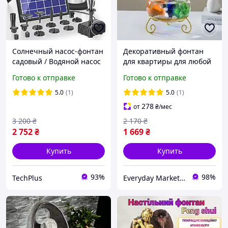
Солнечный насос-фонтан
Декоративный фонтан
садовый / Водяной насос
для квартиры для любой
для солнечного фонтана
комнаты, веранды или
Готово к отправке
Готово к отправке
Biling
террасы 35 х 22 см
5.0
(1)
5.0
(1)
278
от
₴
/мес
3 200
₴
2 170
₴
2 752
₴
1 669
₴
Купить
Купить
93%
98%
TechPlus
Everyday Market 0965612251