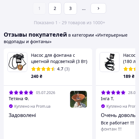
1
2
3
...
Показано 1 - 29 товаров из 1000+
Отзывы покупателей
в категории «Интерьерные
водопады и фонтаны»
Насос для фонтана с
Насос д
цветной подсветкой (3 Вт)
(180 л/
(180 л/ч) (h max 48-55 cm)
4.7
(3)
240
₴
189
₴
05.07.2026
28.04
Тетяна Ф.
Інга Т.
Куплено на Prom.ua
Куплено на Prom.
Задоволені
Очень довольн
Все работает !!! Ч
фонтан !!!