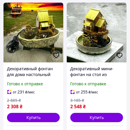
Декоративный фонтан
Декоративный мини-
для дома настольный
фонтан на стол из
22.5х19х13 см насос с
натурального камня
Готово к отправке
Готово к отправке
подстветкой
23.5х21х21 см с насосом
231
255
от
₴
/мес
от
₴
/мес
2 885
₴
3 185
₴
2 308
₴
2 548
₴
Купить
Купить