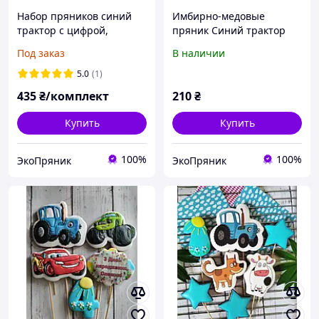
Набор пряников синий
Имбирно-медовые
трактор с цифрой,
пряник Синий трактор
пряничные топперы,
Под заказ
В наличии
пряники в торт
5.0
(1)
435
₴/комплект
210
₴
Купить
Купить
100%
100%
ЭкоПряник
ЭкоПряник