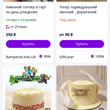
Именной топпер в торт
Топер індивідуальний
на день рождения
іменний . Дерев'яний
топпер для торта. Топпер
Готово к отправке
Под заказ
в торт з іменем.
25
от
₴
/мес
250
₴
от
90
₴
Купить
Купить
99%
100%
Bamperok.Kiev.UA
GiftLaser