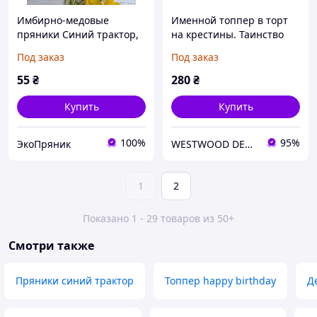
Имбирно-медовые
Именной топпер в торт
пряники Синий трактор,
на крестины. Таинство
пряничные топперы,
крещения с именем, из
Под заказ
Под заказ
пряники в торт
дерева
55
₴
280
₴
Купить
Купить
100%
95%
ЭкоПряник
WESTWOOD DECOR
1
2
Показано 1 - 29 товаров из 50+
Смотри также
Пряники синий трактор
Топпер happy birthday
Д