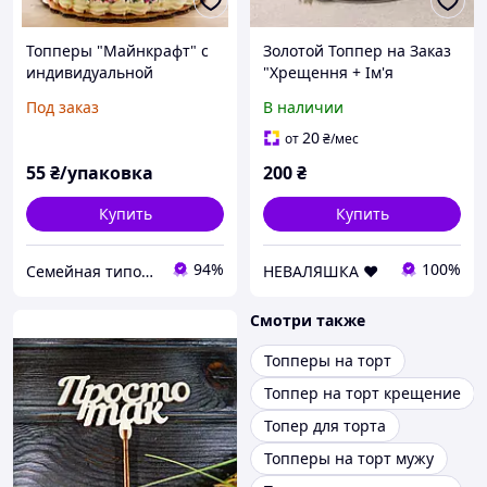
Топперы "Майнкрафт" с
Золотой Топпер на Заказ
индивидуальной
"Хрещення + Ім'я
надписью / именной (имя
Дитини" 13см из
Под заказ
В наличии
ребенка) в торт с
Зеркального Именной
флажком (КАРТОН)
Топер в Торт Букет Золото
20
от
₴
/мес
Крестины Крещение
55
₴/упаковка
200
₴
Купить
Купить
94%
100%
Семейная типография «Мир Праздника» | Полиграфия, печать и индивидуальный дизайн
НЕВАЛЯШКА ♥️
Смотри также
Топперы на торт
Топпер на торт крещение
Топер для торта
Топперы на торт мужу