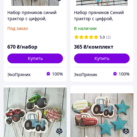
Набор пряников синий
Набор пряников Синий
трактор с цифрой,
трактор с цифрой,
пряники Молния Маквин,
пряничные топперы,
Под заказ
В наличии
пряники Вспыш и чудо-
пряники в торт
машинки
5.0
(2)
670
₴/набор
365
₴/комплект
Купить
Купить
100%
100%
ЭкоПряник
ЭкоПряник