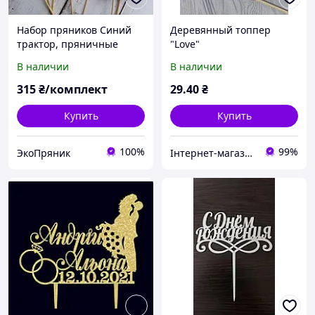
Набор пряников Синий
Деревянный топпер
трактор, пряничные
"Love"
топперы, пряники в торт
В наличии
В наличии
315
₴/комплект
29
.40
₴
Купить
Купить
100%
99%
ЭкоПряник
Інтернет-магазин "Cherry-Decor"