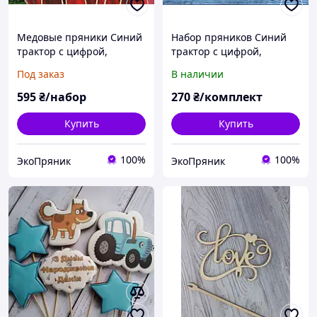
Медовые пряники Синий
Набор пряников Синий
трактор с цифрой,
трактор с цифрой,
пряники Молния Маквин,
пряничные топперы,
Под заказ
В наличии
пряники Вспыш и чудо-
пряники в торт
машинки
595
₴/набор
270
₴/комплект
Купить
Купить
100%
100%
ЭкоПряник
ЭкоПряник