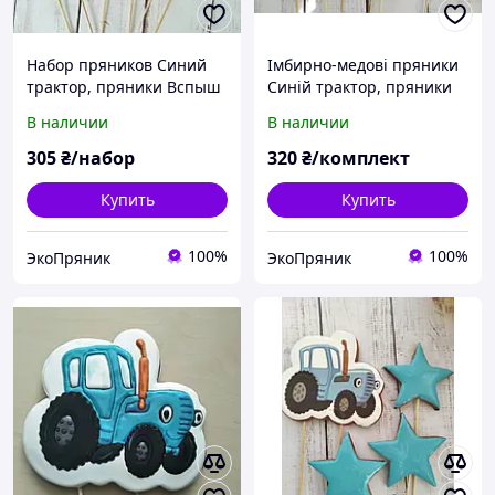
Набор пряников Синий
Імбирно-медові пряники
трактор, пряники Вспыш
Синій трактор, пряники
и чудо-машинки
Блискавка Маквін
В наличии
В наличии
305
₴/набор
320
₴/комплект
Купить
Купить
100%
100%
ЭкоПряник
ЭкоПряник