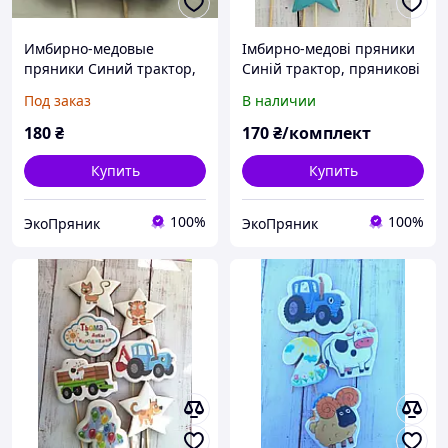
Имбирно-медовые
Імбирно-медові пряники
пряники Синий трактор,
Синій трактор, пряникові
пряничные топперы,
топпери, пряники в торт
Под заказ
В наличии
пряники в торт
180
₴
170
₴/комплект
Купить
Купить
100%
100%
ЭкоПряник
ЭкоПряник