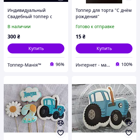
Индивидуальный
Топпер для торта "С днём
Свадебный топпер с
рождения"
именами и датой свадьбы
В наличии
Готово к отправке
/ Акрил с глиттером
300
₴
15
₴
Купить
Купить
96%
100%
Топпер-Манія™
Интернет - магазин "Парфе"