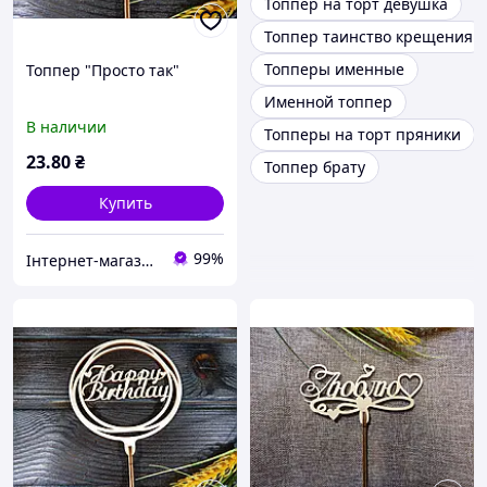
Топпер на торт девушка
Топпер таинство крещения
Топперы именные
Топпер "Просто так"
Именной топпер
В наличии
Топперы на торт пряники
23
.80
₴
Топпер брату
Купить
99%
Інтернет-магазин "Cherry-Decor"