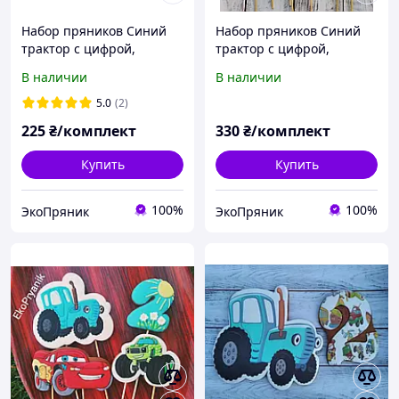
Набор пряников Синий
Набор пряников Синий
трактор с цифрой,
трактор с цифрой,
пряничные топперы,
пряники в торт, пряники
В наличии
В наличии
пряники в торт
Робокар Поли, пряники
мастерская Биби
5.0
(2)
225
₴/комплект
330
₴/комплект
Купить
Купить
100%
100%
ЭкоПряник
ЭкоПряник