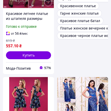
Красивенное платье
Гарне женские платья
Красивое летнее платье
из штапеля размеры
Красивое платье батал
норма
Готово к отправке
Платье женское вечернее кр
56
от
₴
/мес
Красивое черное платье wo
619
₴
557
.10
₴
Купить
97%
Мода-Позитив