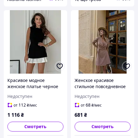
Красивое модное
Женское красивое
женское платье черное
стильное повседневное
беж 40-42,42-44,46-48
платье короткое
Недоступен
Недоступен
бежевого малинового
цвета 42-46,48-52
112
68
от
₴
/мес
от
₴
/мес
1 116
₴
681
₴
Смотреть
Смотреть