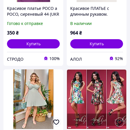
Красивое платье POCO a
Красивое ПЛАТЬЕ с
POCO, сиреневый 44 (UKR
длинным рукавом.
) (301)
Готово к отправке
В наличии
350
₴
964
₴
Купить
Купить
100%
92%
СТРОДО
АЛОЛ