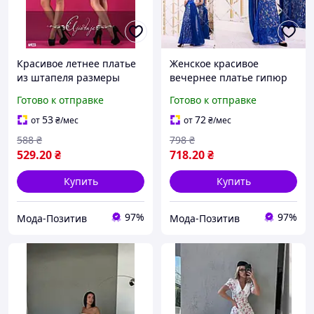
Красивое летнее платье
Женское красивое
из штапеля размеры
вечернее платье гипюр
норма
без рукавов норма
Готово к отправке
Готово к отправке
53
72
от
₴
/мес
от
₴
/мес
588
₴
798
₴
529
.20
₴
718
.20
₴
Купить
Купить
97%
97%
Мода-Позитив
Мода-Позитив