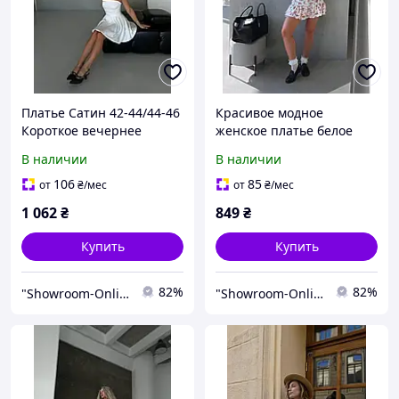
Платье Сатин 42-44/44-46
Красивое модное
Короткое вечернее
женское платье белое
Пышное мини Красивое
черное 42-44 44-46
В наличии
В наличии
летнее
106
85
от
₴
/мес
от
₴
/мес
1 062
₴
849
₴
Купить
Купить
82%
82%
"Showroom-Online": Тысячи образов – один клик!
"Showroom-Online": Тысячи образов – один клик!