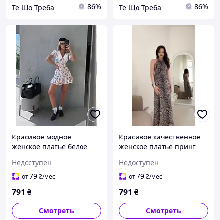
86%
86%
Те Що Треба
Те Що Треба
Красивое модное
Красивое качественное
женское платье белое
женское платье принт
черное 42-44 44-46
лео серый 42-44 44-46
Недоступен
Недоступен
79
79
от
₴
/мес
от
₴
/мес
791
₴
791
₴
Смотреть
Смотреть