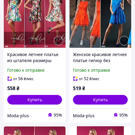
Красивое летнее платье
Женское красивое летнее
из штапеля размеры
платье гипюр без
норма
рукавов норма
Готово к отправке
Готово к отправке
56
52
от
₴
/мес
от
₴
/мес
558
₴
519
₴
Купить
Купить
95%
95%
Moda-plus
Moda-plus