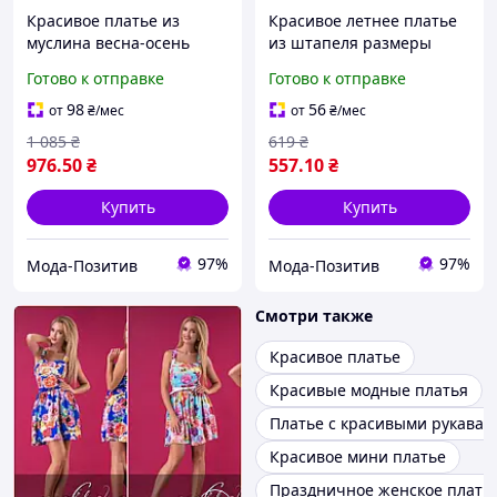
Красивое платье из
Красивое летнее платье
муслина весна-осень
из штапеля размеры
размер норма и батал
норма
Готово к отправке
Готово к отправке
98
56
от
₴
/мес
от
₴
/мес
1 085
₴
619
₴
976
.50
₴
557
.10
₴
Купить
Купить
97%
97%
Мода-Позитив
Мода-Позитив
Смотри также
Красивое платье
Красивые модные платья
Платье с красивыми рукавам
Красивое мини платье
Праздничное женское плать