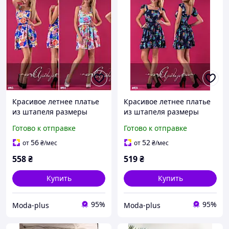
Красивое летнее платье
Красивое летнее платье
из штапеля размеры
из штапеля размеры
норма
норма
Готово к отправке
Готово к отправке
56
52
от
₴
/мес
от
₴
/мес
558
₴
519
₴
Купить
Купить
95%
95%
Moda-plus
Moda-plus