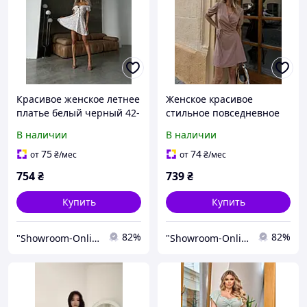
Красивое женское летнее
Женское красивое
платье белый черный 42-
стильное повседневное
44 44-46
платье короткое
В наличии
В наличии
бежевого малинового
цвета 42-46,48-52
75
74
от
₴
/мес
от
₴
/мес
754
₴
739
₴
Купить
Купить
82%
82%
"Showroom-Online": Тысячи образов – один клик!
"Showroom-Online": Тысячи образов – один клик!