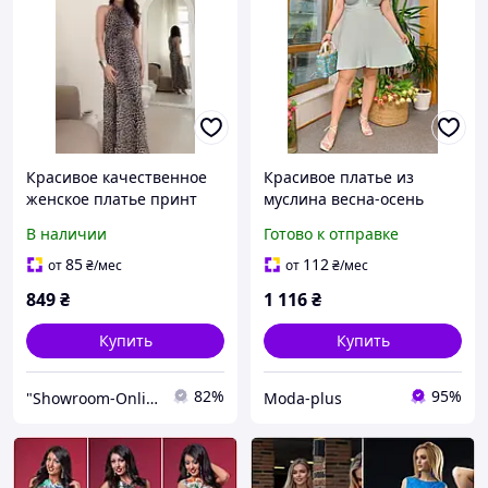
Красивое качественное
Красивое платье из
женское платье принт
муслина весна-осень
лео серый 42-44 44-46
размер норма и батал
В наличии
Готово к отправке
85
112
от
₴
/мес
от
₴
/мес
849
₴
1 116
₴
Купить
Купить
82%
95%
"Showroom-Online": Тысячи образов – один клик!
Moda-plus