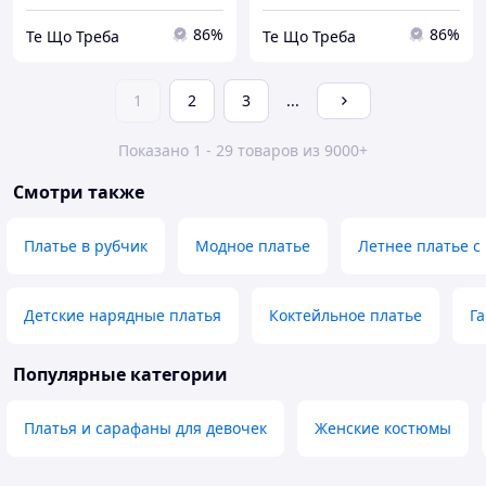
86%
86%
Те Що Треба
Те Що Треба
1
2
3
...
Показано 1 - 29 товаров из 9000+
Смотри также
Платье в рубчик
Модное платье
Летнее платье 
Детские нарядные платья
Коктейльное платье
Г
Популярные категории
Платья и сарафаны для девочек
Женские костюмы