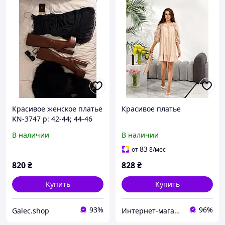
Красивое женское платье
Красивое платье
KN-3747 р: 42-44; 44-46
В наличии
В наличии
83
от
₴
/мес
820
₴
828
₴
Купить
Купить
93%
96%
Galec.shop
Интернет-магазин одежды и обуви Bebest-Style