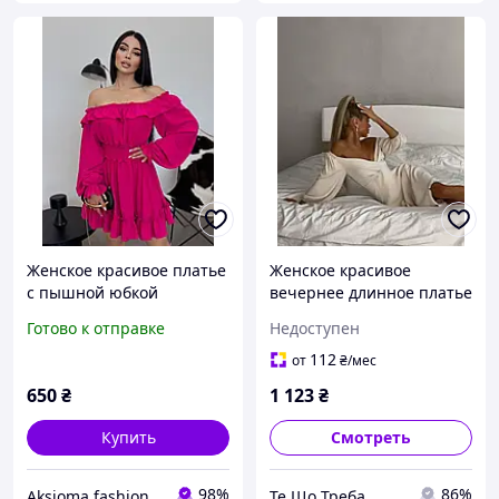
Женское красивое платье
Женское красивое
с пышной юбкой
вечернее длинное платье
красного темно бежевого
Готово к отправке
Недоступен
цвета 42-44 44-46
112
от
₴
/мес
650
₴
1 123
₴
Купить
Смотреть
98%
86%
Aksioma fashion
Те Що Треба