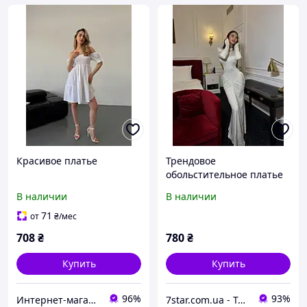
Красивое платье
Трендовое
обольстительное платье
для новогодних
В наличии
В наличии
праздников и вечерних
мероприятий FN-31695 р:
71
от
₴
/мес
42-44 и 44-46
708
₴
780
₴
Купить
Купить
96%
93%
Интернет-магазин одежды и обуви Bebest-Style
7star.com.ua - Твой надежный интернет магазин