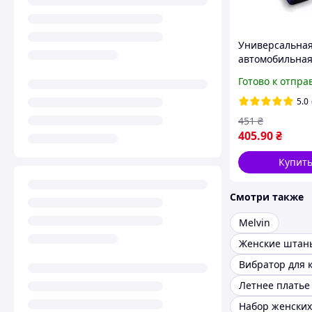
Универсальна
автомобильна
накладка на р
Готово к отпра
безопасности "
Синий
5.0
451
₴
405
.90
₴
Купит
Смотри также
Melvin
Вибратор для 
Набор женских