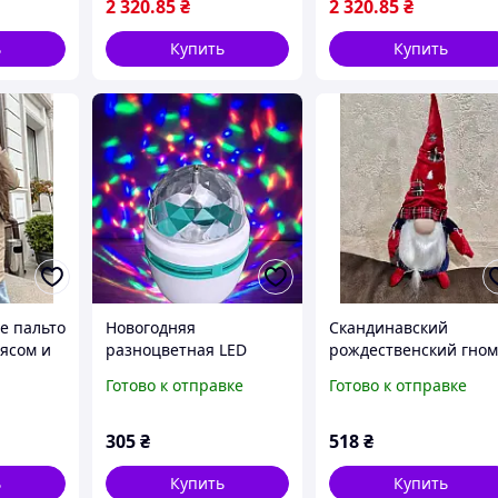
Черное
Черное
Бежевое
2 320
.85
₴
2 320
.85
₴
ь
Купить
Купить
е пальто
Новогодняя
Скандинавский
оясом и
разноцветная LED
рождественский гно
 экокожи
лампа
48 см в красном цвет
Готово к отправке
Готово к отправке
,
305
₴
518
₴
ь
Купить
Купить