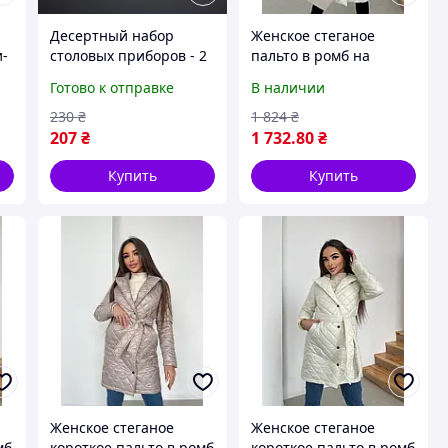
Десертный набор
Женское стеганое
и-
столовых приборов - 2
пальто в ромб на
ые
лопаты и вилка из
кнопках с поясом
Готово к отправке
В наличии
нержавеющей стали,
(Размеры XS-S(42-44),M-
Серебро
L(46-48),XL(50)), Молоко
230
₴
1 824
₴
207
₴
1 732
.80
₴
Купить
Купить
Женское стеганое
Женское стеганое
мб
короткое пальто в ромб
короткое пальто в ромб