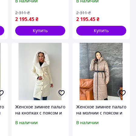
В наличии
В наличии
декоративным
декоративным
искусственным мехом
искусственным мехом
2 311
₴
2 311
₴
(42-44,46-48), Молоко
(42-44,46-48), Бежевое
2 195
.45
₴
2 195
.45
₴
Купить
Купить
то
Женское зимнее пальто
Женское зимнее пальто
и
на кнопках с поясом и
на молнии с поясом и
капюшоном с
капюшоном из экокожи
В наличии
В наличии
м
искусственным мехом
(Оversize 42-48), Мокко
(42-44,44-46,46-48),