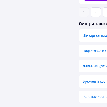
1
2
Смотри такж
Шикарное пла
Подготовка к с
Длинные футб
Брючный кост
Ролевые кост