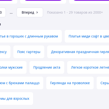
3
...
Вперед
Показано 1 - 29 товаров из 2000+
е
тье в горошек с длинным рукавом
Платья миди софт в цв
ексу
Пояс гартеры
Декоративная праздничная гирл
олки мужские
Продление акта
Легкое короткое летн
юм с брюками палаццо
Гирлянда на проволоке
Серы
юмы для взрослых