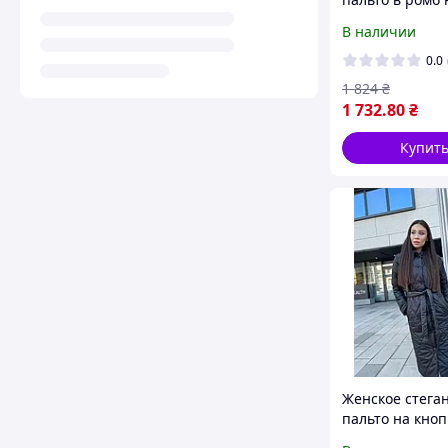
кнопках с пояс
В наличии
(Размеры XS-S(
L(46-48),XL(50))
0.0
1 824
₴
1 732
.80
₴
Купит
Женское стега
пальто на кноп
поясом и кап