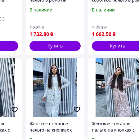
ом
кнопках с поясом
на кнопках с поясом
В наличии
В наличии
42-44),M-
(Размеры XS-S(42-44),M-
(Размеры XS-S (42-44),
, Мокко
L(46-48),XL(50)), Черный
M-L (46-48)), Черный
(1)
1 824
₴
1 750
₴
1 732
.80
₴
1 662
.50
₴
ь
Купить
Купить
ное
Женское стеганое
Женское стеганое
ках с
пальто на кнопках с
пальто на кнопках с
юшоном
поясом и капюшоном
поясом и капюшоном