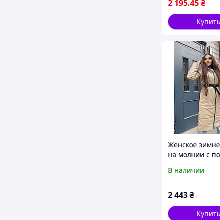
(42-44,46-48), 
2 195
.45
₴
Купит
Женское зимне
на молнии с п
капюшоном из
В наличии
(Оversize 42-48)
Бежевое
2 443
₴
Купит