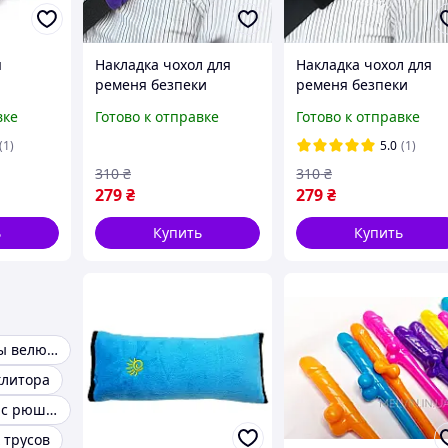
я
Накладка чохол для
Накладка чохол для
я
ременя безпеки
ременя безпеки
емень
плюшова фіолетова
плюшова чорна
вке
Готово к отправке
Готово к отправке
Космос",
(1)
5.0
(1)
310
₴
310
₴
279
₴
279
₴
ь
Купить
Купить
Женские штаны велюровые
клитора
Летнее платье с рюшами и бретелями
 трусов