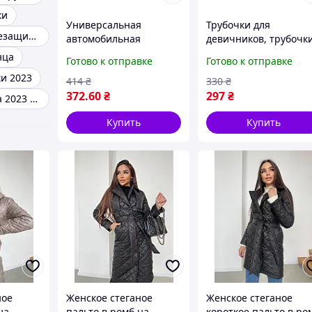
ки
Универсальная
Трубочки для
Лучшие солнцезащитные очки
автомобильная
девичников, трубочк
накладка на ремень
пенисы (10шт), Разн
нца
Готово к отправке
Готово к отправке
безопасности 30 см*12
цвета
и 2023
см, Голубая
414
₴
330
₴
372
.60
₴
297
₴
Очки от солнца 2023 модные
Купить
Купить
ное
Женское стеганое
Женское стеганое
на
пальто в ромб на
короткое пальто в ро