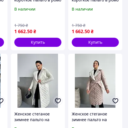
на кнопках с поясом
на кнопках с поясом
В наличии
В наличии
(Размеры XS-S (42-44),
(Размеры XS-S (42-44),
M-L (46-48)), Мокко
M-L (46-48)), Молоко
1 750
₴
1 750
₴
1 662
.50
₴
1 662
.50
₴
Купить
Купить
Женское стеганое
Женское стеганое
зимнее пальто на
зимнее пальто на
кнопках с поясом и
кнопках с поясом и