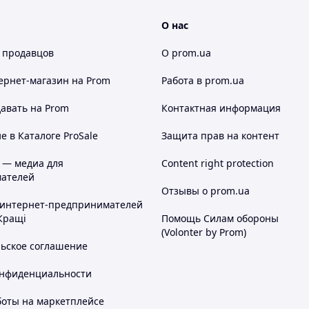
О нас
 продавцов
О prom.ua
ернет-магазин
на Prom
Работа в prom.ua
авать на Prom
Контактная информация
 в Каталоге ProSale
Защита прав на контент
 — медиа для
Content right protection
ателей
Отзывы о prom.ua
 интернет-предпринимателей
Кращі
Помощь Силам обороны
(Volonter by Prom)
льское соглашение
онфиденциальности
боты на маркетплейсе