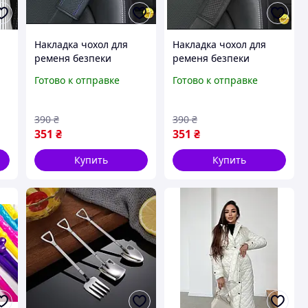
Накладка чохол для
Накладка чохол для
ременя безпеки
ременя безпеки
екокожа синя
екокожа чорна
Готово к отправке
Готово к отправке
390
₴
390
₴
351
₴
351
₴
Купить
Купить