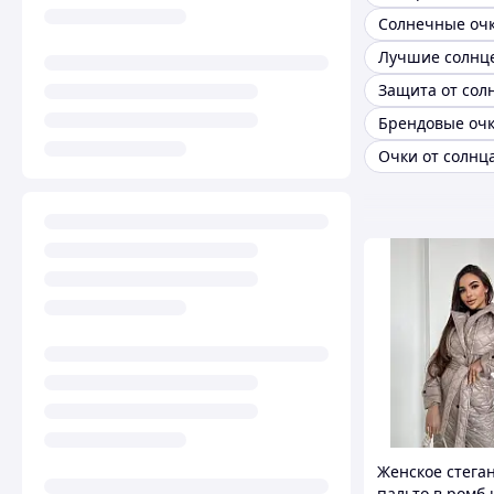
Солнечные оч
Защита от сол
Брендовые очк
Женское стега
пальто в ромб 