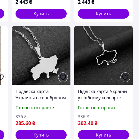
Молоко
2 443
₴
2 443
₴
Купить
Купить
Подвеска карта
Підвіска карта України
м
Украины в серебряном
у срібному кольорі з
е
цвете из медицинского
медичного сплаву.
Готово к отправке
Готово к отправке
сплава. Ювелирная
Ювелірна біжутерія
бижутерия
336
₴
336
₴
285
.60
₴
302
.40
₴
Купить
Купить