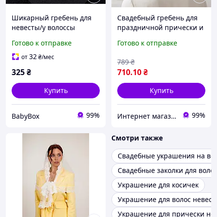
Шикарный гребень для
Свадебный гребень для
невесты/у волоссы
праздничной прически и
фаты BLAGOY-ART
Готово к отправке
Готово к отправке
OK00024-1, серебрристый
(18 см)
32
от
₴
/мес
789
₴
325
₴
710
.10
₴
Купить
Купить
99%
99%
BabyBox
Интернет магазин BLAGOY-ART
Смотри также
Свадебные украшения на во
Свадебные заколки для воло
Украшение для косичек
Украшение для волос невес
Украшение для прически не