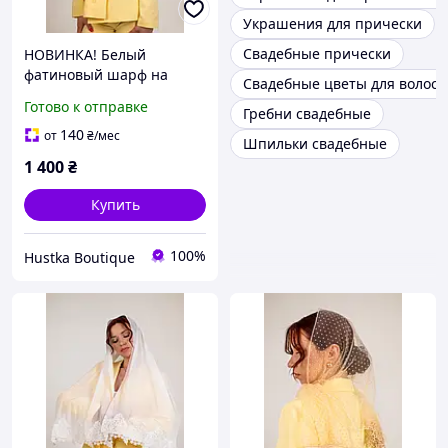
Украшения для прически
Свадебные прически
НОВИНКА! Белый
фатиновый шарф на
Свадебные цветы для волос
голову с кружевом и
Готово к отправке
Гребни свадебные
гребнем | Для крестной,
невесты, храма и
140
от
₴
/мес
Шпильки свадебные
венчания
1 400
₴
Купить
100%
Hustka Boutique