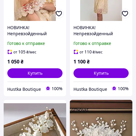
НОВИНКА!
НОВИНКА!
Непревзойденный
Непревзойденный
бежевый палантин на
молочный шифоновый
Готово к отправке
Готово к отправке
голову из фатина в
палантин на голову с
горошек с кружевом и
кружевом и гребнем |
105
110
от
₴
/мес
от
₴
/мес
гребнем | Для крестной,
Для крестной, невесты и
1 050
₴
1 100
₴
невесты и храма
храма
Купить
Купить
100%
100%
Hustka Boutique
Hustka Boutique