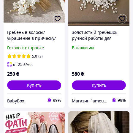
Гребень в волосы/
Золотистый гребешок
украшение в прическу/
ручной работы для
стильный гребень в
невесты с цветочками
Готово к отправке
В наличии
волосы/ гребень для
невесты в прическу
5.0
(2)
25
от
₴
/мес
250
₴
580
₴
Купить
Купить
99%
99%
BabyBox
Магазин "amourshop.net" (Амуршоп)