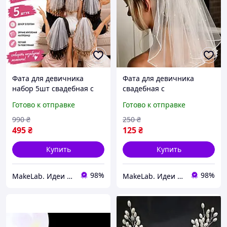
Фата для девичника
Фата для девичника
набор 5шт свадебная с
свадебная с
жемчужинами и
жемчужинами и
Готово к отправке
Готово к отправке
пластиковым гребнем
пластиковым гребнем
айвори для подружек
айвори для подружек
990
₴
250
₴
невесты 45 см
невесты 45 см
495
₴
125
₴
Купить
Купить
98%
98%
MakeLab. Идеи для жизни!
MakeLab. Идеи для жизни!