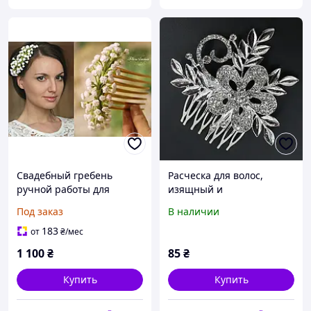
Свадебный гребень
Расческа для волос,
ручной работы для
изящный и
невесты "Сказочная
оригинальный аксессуар
Под заказ
В наличии
гипсофила"
для волос невесты
183
от
₴
/мес
1 100
₴
85
₴
Купить
Купить