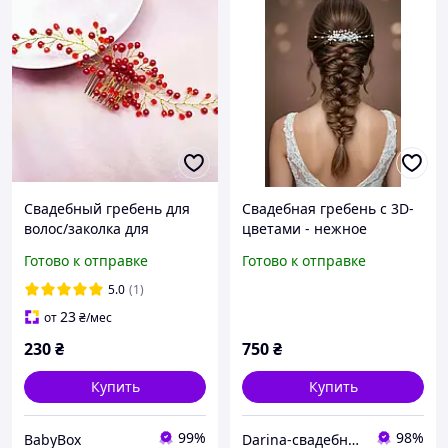
Свадебный гребень для
Свадебная гребень с 3D-
волос/заколка для
цветами - нежное
невесты/веточка в
украшение для невесты
Готово к отправке
Готово к отправке
волосы/гребень красного
цвета
5.0
(1)
23
от
₴
/мес
230
₴
750
₴
Купить
Купить
99%
98%
BabyBox
Darina-свадебные аксессуары для невесты