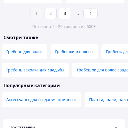
1
2
3
...
Показано 1 - 29 товаров из 600+
Смотри также
Гребень для волос
Гребешки в волосы
Гребень дл
Гребень заколка для свадьбы
Гребешок для волос сва
Популярные категории
Аксессуары для создания причесок
Платки, шали, пал
Покупателям