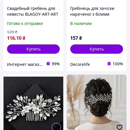
Свадебный гребень для
Гребінець для зачіски
невесты BLAGOY-ART-ART
нареченої з білими
AR04796-1
бусинами 16 см
Готово к отправке
В наличии
129
₴
116
.10
₴
157
₴
Купить
Купить
99%
100%
Интернет магазин BLAGOY-ART
Decorelife