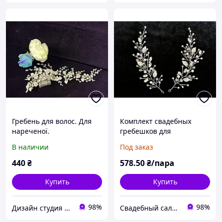
Гребень для волос. Для
Комплект свадебных
нареченої.
гребешков для
украшения прически
В наличии
Под заказ
невесты (2 шт.)
440
₴
578
.50
₴/пара
Купить
Купить
98%
98%
Дизайн студия " Art - Лавка". Славутич.
Свадебный салон "ПРИНЦЕССА"