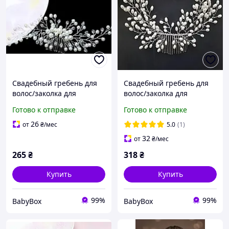
Свадебный гребень для
Свадебный гребень для
волос/заколка для
волос/заколка для
невесты/веточка в
невесты/веточка в
Готово к отправке
Готово к отправке
волосы
волосы
26
от
₴
/мес
5.0
(1)
32
от
₴
/мес
265
₴
318
₴
Купить
Купить
99%
99%
BabyBox
BabyBox