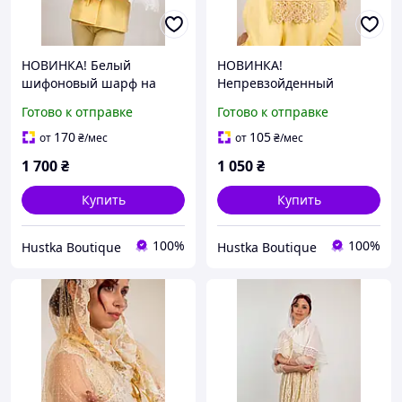
НОВИНКА! Белый
НОВИНКА!
шифоновый шарф на
Непревзойденный
голову с кружевом и
бежевый шарф на голову
Готово к отправке
Готово к отправке
гребнем | Для крестной,
из фатина в горошек с
невесты, храма и
кружевом и гребнем |
170
105
от
₴
/мес
от
₴
/мес
венчания
Для крестной, невесты и
1 700
₴
1 050
₴
храма
Купить
Купить
100%
100%
Hustka Boutique
Hustka Boutique