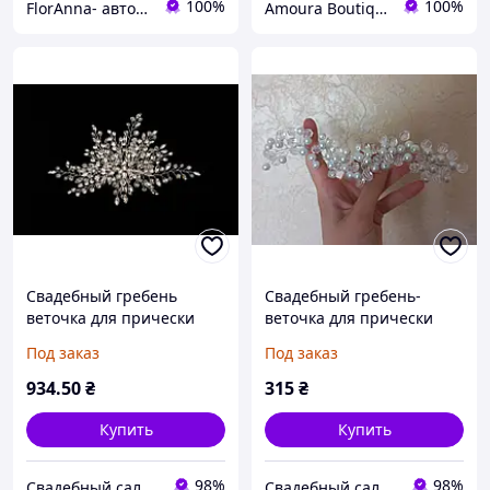
100%
100%
FlorAnna- авторские украшения ручной работы с цветами из полимерной глины decoclay.
Amoura Boutique
Свадебный гребень
Свадебный гребень-
веточка для прически
веточка для прически
невесты
невесты мод.006
Под заказ
Под заказ
934
.50
₴
315
₴
Купить
Купить
98%
98%
Свадебный салон "ПРИНЦЕССА"
Свадебный салон "ПРИНЦЕССА"