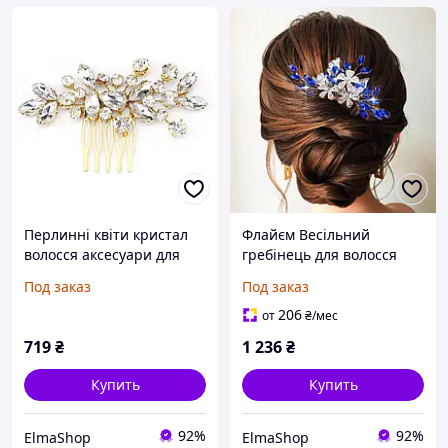
Перлинні квіти кристал
Флайєм Весільний
волосся аксесуари для
гребінець для волосся
нареченої волосся
для нареченої Синій рок-
Под заказ
Под заказ
гребінець для нареченої
кришталь Прикраси для
волосся гребінець
голови Квітковий лист
206
от
₴
/мес
волосся орнамент для
Наречена Гребінець для
719
₴
1 236
₴
Купить
Купить
92%
92%
ElmaShop
ElmaShop