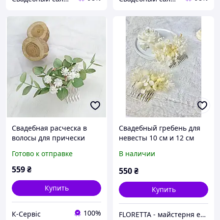
Свадебная расческа в
Свадебный гребень для
волосы для прически
невесты 10 см и 12 см
невесты
«Белоснежная роскошь»
Готово к отправке
В наличии
559
₴
550
₴
Купить
Купить
100%
К-Сервіс
FLORETTA - майстерня емоцій