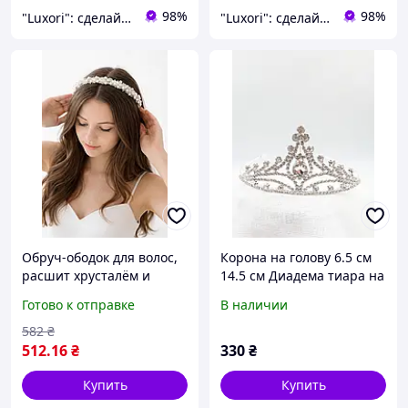
98%
98%
"Luxori": сделайте каждый момент неповторимым!
"Luxori": сделайте каждый момент неповторимым!
Обруч-ободок для волос,
Корона на голову 6.5 см
расшит хрусталём и
14.5 см Диадема тиара на
стразами перламутрового
обруче Свадебное
Готово к отправке
В наличии
цвета, украшения для
украшения для волос
невесты Ksenija Vitali
Корона невесты
582
₴
512
.16
₴
330
₴
Купить
Купить