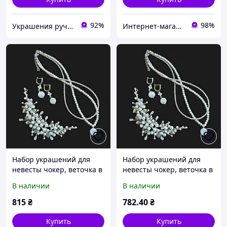
92%
98%
Украшения ручной работы
Интернет-магазин Зозулька
Набор украшений для
Набор украшений для
невесты чокер, веточка в
невесты чокер, веточка в
прическу и серьги
прическу и серьги
В наличии
В наличии
ручной работы (NP-0063)
ручной работы (NP-0063)
ТОП
815
₴
782
.40
₴
Купить
Купить