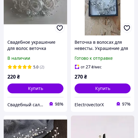
Свадебное украшение
Веточка в волосах для
для волос веточка
невесты. Украшение для
невесты мод.01
свадебной прически
В наличии
Готово к отправке
27
5.0
(2)
от
₴
/мес
220
₴
270
₴
Купить
Купить
98%
97%
Свадебный салон "ПРИНЦЕССА"
ElectrovectorX