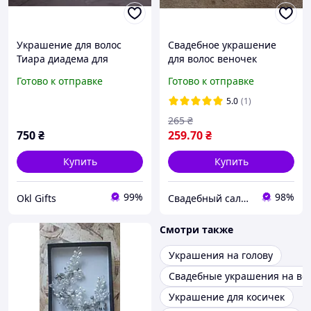
Украшение для волос
Свадебное украшение
Тиара диадема для
для волос веночек
невесты / для вечеринки
невесты мод.02
Готово к отправке
Готово к отправке
из хрустальных бусин в
восточном стиле
5.0
(1)
265
₴
750
₴
259
.70
₴
Купить
Купить
99%
98%
Okl Gifts
Свадебный салон "ПРИНЦЕССА"
Смотри также
Украшения на голову
Свадебные украшения на во
Украшение для косичек