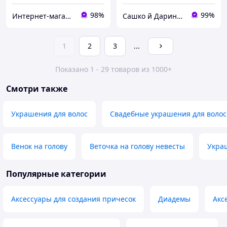
98%
99%
Интернет-магазин Зозулька
Сашко й Даринка. Інтернет-магазин одягу та аксесуарів
1
2
3
...
Показано 1 - 29 товаров из 1000+
Смотри также
Украшения для волос
Свадебные украшения для волос
Венок на голову
Веточка на голову невесты
Укра
Популярные категории
Аксессуары для создания причесок
Диадемы
Акс