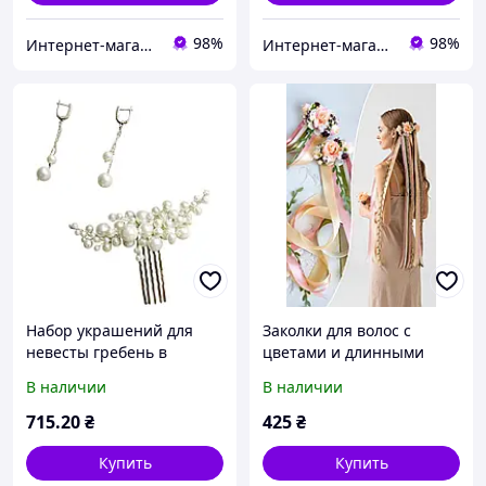
98%
98%
Интернет-магазин Зозулька
Интернет-магазин Зозулька
Набор украшений для
Заколки для волос с
невесты гребень в
цветами и длинными
прическу и серьги
лентами стильное и
В наличии
В наличии
подсветки из
оригинальное украшение
натурального жемчуга
к торжественным
715
.20
₴
425
₴
(NP-0064) ТОП
событиям, невесты,
дружке
Купить
Купить