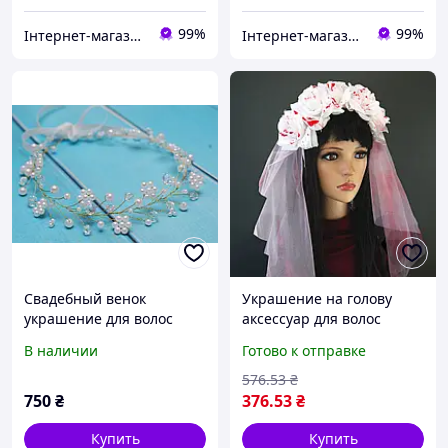
99%
99%
Інтернет-магазин "Толаніс" - ТОПові товари
Інтернет-магазин "Толаніс" - ТОПові товари
Свадебный венок
Украшение на голову
украшение для волос
аксессуар для волос
белый из бусин в
кровавая невеста
В наличии
Готово к отправке
прическу для невесты
карнавал приколов образ
хэллоуин вечеринка
576
.53
₴
750
₴
376
.53
₴
Купить
Купить