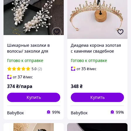
Шикарные заколки в
Диадема корона золотая
волосы/ заколки для
с камнями свадебное
невесты/ свадебные
тиара в волосы на
Готово к отправке
Готово к отправке
украшения в волосы
выпускной для невесты
украшение
35
5.0
(2)
от
₴
/мес
37
от
₴
/мес
374
₴/пара
348
₴
Купить
Купить
99%
99%
BabyBox
BabyBox