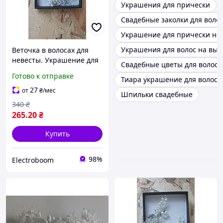
Украшения для прически
Свадебные заколки для воло
Украшение для прически не
Украшения для волос на вып
Веточка в волосах для
невесты. Украшение для
Свадебные цветы для волос
свадебной прически
Готово к отправке
Тиара украшение для волос
27
от
₴
/мес
Шпильки свадебные
340
₴
265
.20
₴
Купить
98%
Electroboom