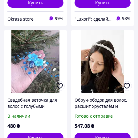
Купить
Купить
99%
98%
Okrasa store
"Luxori": сделайте каждый момент неповторимым!
Свадебная веточка для
Обруч-ободок для волос,
волос с голубыми
расшит хрусталём и
цветами, кристаллами и
стразами перламутрового
В наличии
Готово к отправке
стразами, украшение для
цвета, украшения для
невесты, аксессуар для п
невесты Ksenija Vitali
480
₴
547
.08
₴
Купить
Купить