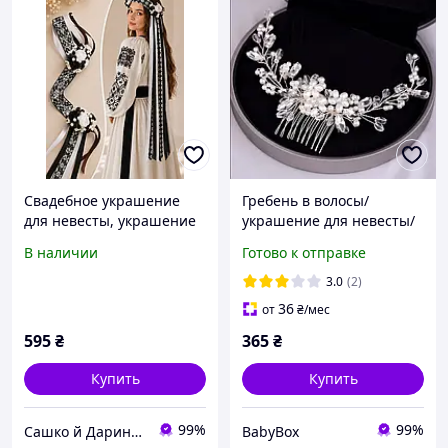
Свадебное украшение
Гребень в волосы/
для невесты, украшение
украшение для невесты/
для волос, свадебный
украшение в волосы/
В наличии
Готово к отправке
венок с лентами,
заколка для волос/
украинское чильцо с
заколка с жемчужинами и
3.0
(2)
цветами
камнями
36
от
₴
/мес
595
₴
365
₴
Купить
Купить
99%
99%
Сашко й Даринка. Інтернет-магазин одягу та аксесуарів
BabyBox