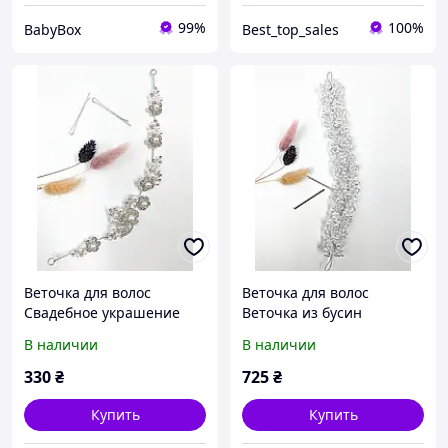
99%
100%
BabyBox
Best_top_sales
Веточка для волос
Веточка для волос
Свадебное украшение
Веточка из бусин
для волос веточка
Украшение для волос
В наличии
В наличии
Украшение для волос
невесты Украшения в
невесты Веточка для
прическу из бусин
330
₴
725
₴
волос
Заколка веточка
Купить
Купить