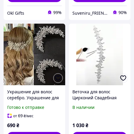
99%
90%
Okl Gifts
Suveniru_FRIENDS
Украшение для волос
Веточка для волос
серебро. Украшение для
Цирконий Свадебная
прически для невесты
веточка для волос
Готово к отправке
В наличии
Диадема веточка
Украшение для волос
69
от
₴
/мес
невесты
690
₴
1 030
₴