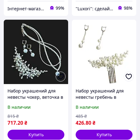
99%
98%
Інтернет-магазин "Толаніс" - ТОПові товари
"Luxori": сделайте каждый момент неповторимым!
Набор украшений для
Набор украшений для
невесты чокер, веточка в
невесты гребень в
прическу и серьги
прическу и серьги
В наличии
В наличии
ручной работы (NP-0063)
подсветки из
ТОП
натурального жемчуга
815
₴
485
₴
(NP-0064) ТОП
717
.20
₴
426
.80
₴
Купить
Купить