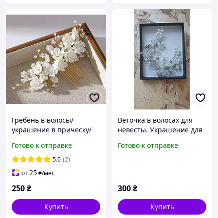
Гребень в волосы/
Веточка в волосах для
украшение в прическу/
невесты. Украшение для
стильный гребень в
свадебной прически
Готово к отправке
Готово к отправке
волосы/ гребень для
невесты в прическу
5.0
(2)
25
от
₴
/мес
250
₴
300
₴
Купить
Купить