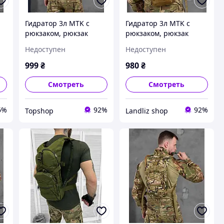
Гидратор 3л MTK с
Гидратор 3л MTK с
рюкзаком, рюкзак
рюкзаком, рюкзак
кемелбек, camelback
кемелбек, camelback
Недоступен
Недоступен
МК4795 TS
МК4795(46 - 02)
999
₴
980
₴
Смотреть
Смотреть
6%
92%
92%
Topshop
Landliz shop