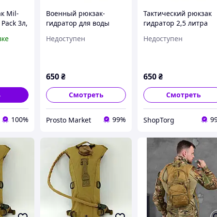
к Mil-
Военный рюкзак-
Тактический рюкзак
 Pack 3л,
гидратор для воды
гидратор 2,5 литра
чний
питьевая система на
военный армейский
вке
Недоступен
Недоступен
к,
2,5 литра Черный
Кемелбек Питьевая
тна
Рюкзак тактического
система KMS
ковий
назначения кемелбек
Camelback 2,5L Black
KMS Camelback Black
650
₴
650
₴
ь
Смотреть
Смотреть
100%
99%
9
Prosto Market
ShopTorg