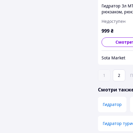
Гидратор 3л M
рюкзаком, рюк
кемелбек, came
Недоступен
МК4795
999
₴
Смотре
Sota Market
1
2
П
Смотри такж
Гидратор
Гидратор тури