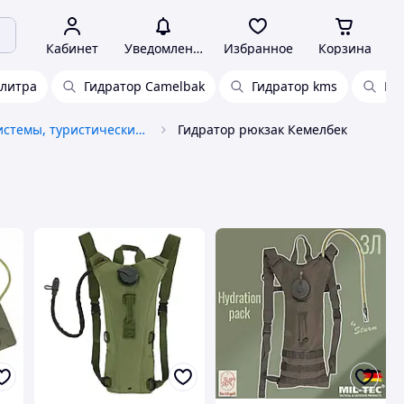
Кабинет
Уведомления
Избранное
Корзина
 литра
Гидратор Camelbak
Гидратор kms
Ги
Питьевые системы, туристические гидраторы
Гидратор рюкзак Кемелбек