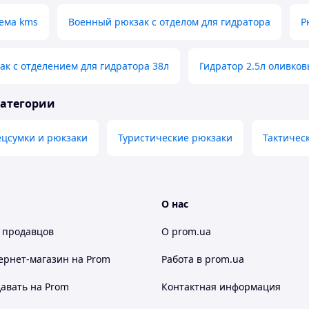
тема kms
Военный рюкзак с отделом для гидратора
Р
к с отделением для гидратора 38л
Гидратор 2.5л оливков
категории
ецсумки и рюкзаки
Туристические рюкзаки
Тактичес
О нас
 продавцов
О prom.ua
ернет-магазин
на Prom
Работа в prom.ua
авать на Prom
Контактная информация