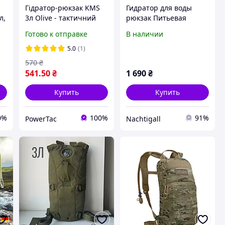
Гідратор-рюкзак KMS
Гидратор для воды
л,
3л Olive - тактичний
рюкзак Питьевая
гідратор-рюкзак,
система MIL-TEC Олива
Готово к отправке
В наличии
туристична питна
Койот Кемелбек 3 л
система, військовий
5.0
(1)
кемелбек
570
₴
541
.50
₴
1 690
₴
Купить
Купить
0%
100%
91%
PowerTac
Nachtigall