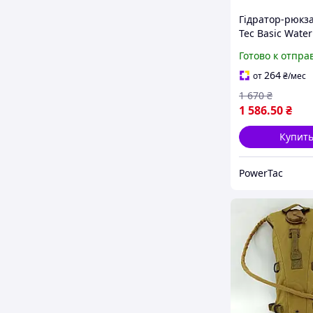
Гідратор-рюкза
Tec Basic Water
Coyote - такти
Готово к отпра
гідратор-рюкза
туристична пи
264
от
₴
/мес
система, війсь
1 670
₴
кемелбек
1 586
.50
₴
Купит
PowerTac