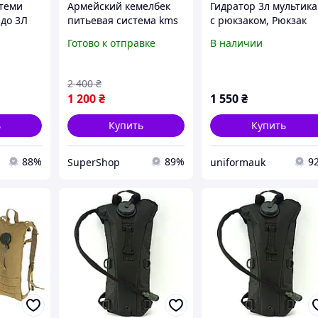
стеми
Армейский кемелбек
Гидратор 3л мультик
 до 3Л
питьевая система kms
с рюкзаком, Рюкзак
теми
camelback камуфляж,
кемелбек, camelback
Готово к отправке
В наличии
атор
Гидратор рюкзак 3л
мультикам для армии
тактический
2 400
₴
1 200
₴
1 550
₴
ь
Купить
Купить
88%
89%
9
SuperShop
uniformauk