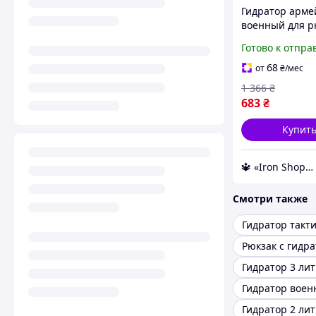
Гидратор арме
военный для р
мультикам пит
Готово к отпра
система кемел
Гидратор-рюкз
68
от
₴
/мес
рыбалки
1 366
₴
683
₴
Купит
🔱 «Iron Shop» Компетентность! Качество товара! Быстрая отправка! ✅
Смотри также
Гидратор такт
Рюкзак с гидр
Гидратор 3 ли
Гидратор вое
Гидратор 2 ли