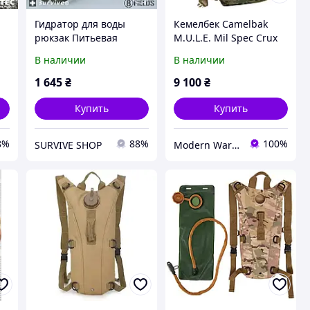
Гидратор для воды
Кемелбек Camelbak
рюкзак Питьевая
M.U.L.E. Mil Spec Crux
ва
система Кемелбек
Multicam Гидратор
В наличии
В наличии
8FIELDS Олива WATER
рюкзак.
PACK 3л
1 645
₴
9 100
₴
Купить
Купить
8%
88%
100%
SURVIVE SHOP
Modern Warshop