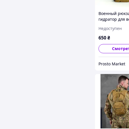
Военный рюкза
гидратор для 
питьевая сист
Недоступен
2,5 литра Койо
тактического
650
₴
назначения ке
KMS Camelback
Смотре
Prosto Market