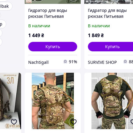
lbak
Гидратор для воды
Гидратор для воды
рюкзак Питьевая
рюкзак Питьевая
система Кемелбек
система MIL-TEC Оли
тр
В наличии
В наличии
8FIELDS Олива WATER
Койот Кемелбек 3 л
PACK 3 л
1 449
₴
1 849
₴
Купить
Купить
91%
8
Nachtigall
SURVIVE SHOP