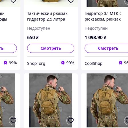
к-
Тактический рюкзак
Гидратор 3л MTK с
воды
гидратор 2,5 литра
рюкзаком, рюкзак
ема на
военный армейский
кемелбек, camelback
Недоступен
Недоступен
т Рюкзак
Кемелбек Питьевая
МК4795 CS
система KMS
650
₴
1 098
.90
₴
мелбек
Camelback 2,5L Coyote
 Coyote
ть
Смотреть
Смотреть
99%
99%
9
ShopTorg
CoolShop