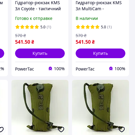
ам
Гідратор-рюкзак KMS
Гидратор-рюкзак KMS
3л Coyote - тактичний
3л MultiCam -
гідратор-рюкзак,
тактический гидратор-
Готово к отправке
В наличии
туристична питна
рюкзак, туристическая
система, військовий
питьевая система,
5.0
(1)
5.0
(1)
кемелбек
военный кемэлбек
570
₴
570
₴
541
.50
₴
541
.50
₴
Купить
Купить
2%
100%
100%
PowerTac
PowerTac