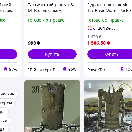
йский
Тактический рюкзак 3л
Гідратор-рюкзак Mil-
юкзака
MTK с рюкзаком,
Tec Basic Water Pack 3
ьевая
рюкзак кемелбек,
Olive - тактичний
вке
Готово к отправке
Готово к отправке
бек
camelback МК4795
гідратор-рюкзак,
ак для
туристична питна
264
от
₴
/мес
система, військовий
1 670
₴
кемелбек
998
₴
1 586
.50
₴
ь
Купить
Купить
97%
95%
10
"Військторг Роздріб / Гурт": На сторожі Вашої безпеки!
PowerTac
ический
атором
тра
нный
тра