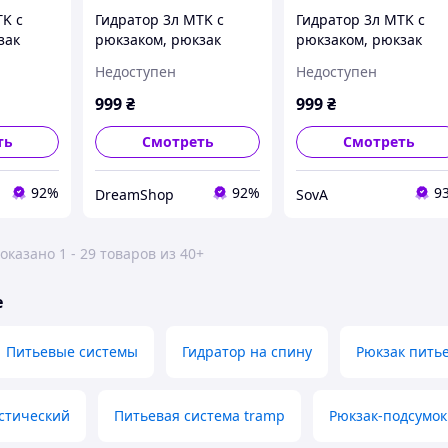
TK с
Гидратор 3л MTK с
Гидратор 3л MTK с
зак
рюкзаком, рюкзак
рюкзаком, рюкзак
lback
кемелбек, camelback
кемелбек, camelback
Недоступен
Недоступен
МК4795 DS
МК4795 SV
999
₴
999
₴
ть
Смотреть
Смотреть
92%
92%
9
DreamShop
SovA
оказано 1 - 29 товаров из 40+
е
Питьевые системы
Гидратор на спину
Рюкзак пить
стический
Питьевая система tramp
Рюкзак-подсумок