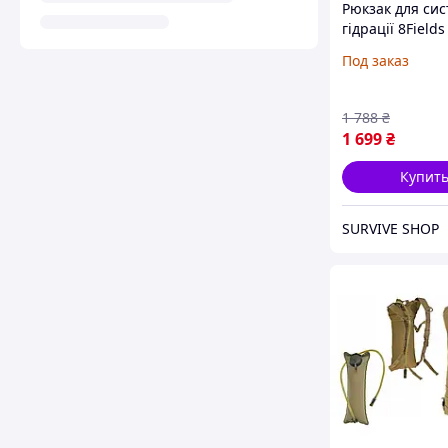
Рюкзак для си
гідрації 8Fields
для питної сис
Под заказ
Кемелбек Гідр
1 788
₴
1 699
₴
Купит
SURVIVE SHOP