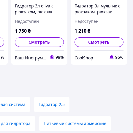
Гидратор 3л oliva с
Гидратор 3л мультик с
рюкзаком, рюкзак
рюкзаком, рюкзак
кэмелбек, camelback
кемелбек, camelback CS
Недоступен
Недоступен
1 750
₴
1 210
₴
Смотреть
Смотреть
3%
98%
96%
Ваш Инструмент
CoolShop
евая система
Гидратор 2.5
 для гидратора
Питьевые системы армейские