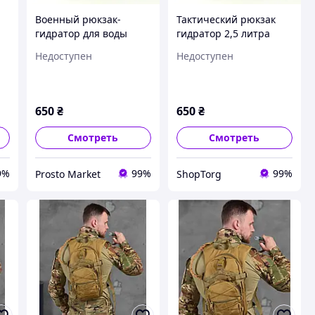
Военный рюкзак-
Тактический рюкзак
гидратор для воды
гидратор 2,5 литра
питьевая система на
военный армейский
Недоступен
Недоступен
2,5 литра Олива
Кемелбек Питьевая
Рюкзак тактического
система KMS
назначения кемелбек
Camelback 2,5L Olive
KMS Camelback Olive
650
₴
650
₴
Смотреть
Смотреть
9%
99%
99%
Prosto Market
ShopTorg