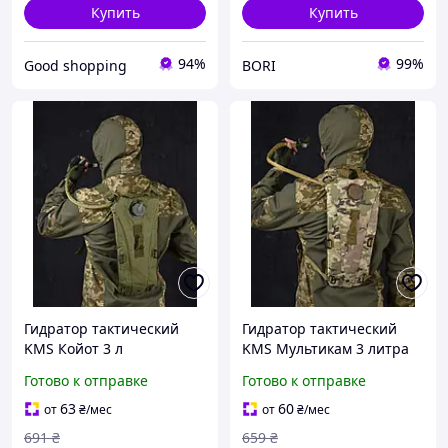
Купить
Купить
94%
99%
Good shopping
BORI
Гидратор тактический
Гидратор тактический
KMS Койот 3 л
KMS Мультикам 3 литра
водонепроницаемый
водонепроницаемый
Готово к отправке
Готово к отправке
Oxford 600D для
Oxford 600D для спорта и
активного отдыха 8562-
активного отдыха 8561-
63
60
от
₴
/мес
от
₴
/мес
VO
VO
691
₴
659
₴