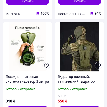
Купить
Купить
100%
94%
PARTNER
Постачальник Дроп
Походная питьевая
Гидратор военный,
система гидратор 3 литра
тактический гидратор
тактический гидропак
масла, военный гидратор
Готово к отправке
Готово к отправке
Wat для рюкзака Олива
для воды, гидратор зуда
600
₴
310
₴
550
₴