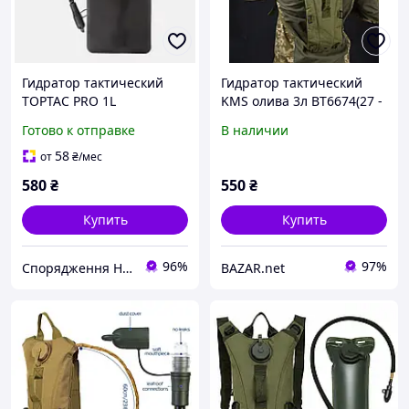
Гидратор тактический
Гидратор тактический
TOPTAC PRO 1L
KMS олива 3л ВТ6674(27 -
01)
Готово к отправке
В наличии
58
от
₴
/мес
580
₴
550
₴
Купить
Купить
96%
97%
Спорядження Hazardous
BAZAR.net