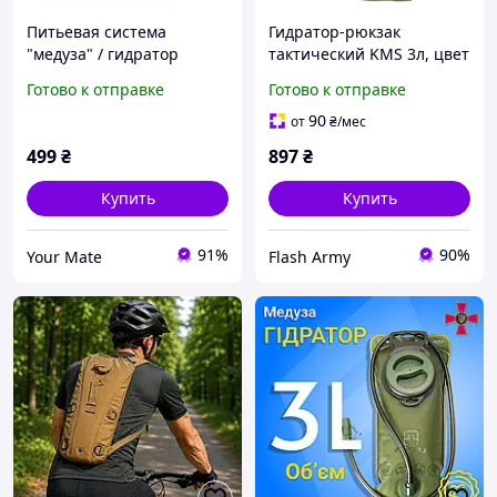
Питьевая система
Гидратор-рюкзак
"медуза" / гидратор
тактический KMS 3л, цвет
тактический
Олива
Готово к отправке
Готово к отправке
90
от
₴
/мес
499
₴
897
₴
Купить
Купить
91%
90%
Your Mate
Flash Army