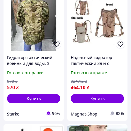
Гидратор тактический
Надежный гидратор
военный для воды, 3
тактический 3л и с
литра, Мультикам,
карманом, питьевая
Готово к отправке
Готово к отправке
гидратор-рюкзак Рюкзак
система нейлоновая для
с гидратором
военных (Мультикам) код
970
₴
924
.12
₴
тактический
841209
570
₴
464
.10
₴
Купить
Купить
96%
82%
Starkс
Magnat-Shop