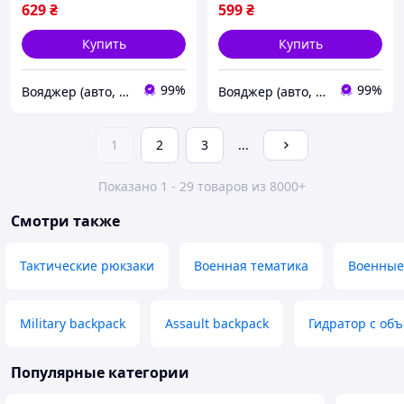
629
₴
599
₴
Купить
Купить
99%
99%
Вояджер (авто, туризм, спорт)
Вояджер (авто, туризм, спорт)
1
2
3
...
Показано 1 - 29 товаров из 8000+
Смотри также
Тактические рюкзаки
Военная тематика
Военные
Military backpack
Assault backpack
Гидратор с об
Популярные категории