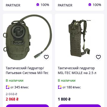
100%
100%
PARTNER
PARTNER
Тактический Гидратор/
Тактический гидратор
Питьевая Система Mil-Tec
MIL-TEC MOLLE на 2.5 л
Hydration Pack 1л Олива
Олива | Питьевая
В наличии
В наличии
14539101
система
345
180
от
₴
/мес
от
₴
/мес
2 918
₴
2 068
₴
1 800
₴