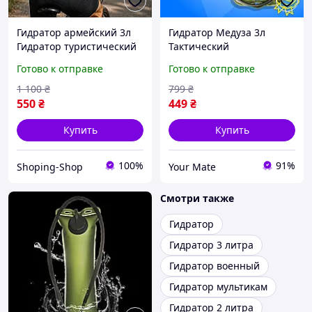
Гидратор армейский 3л
Гидратор Медуза 3л
Гидратор туристический
Тактический
Гидратор для походов
Готово к отправке
Готово к отправке
Тактический гидратор
Рюкзак гидратор A&S
1 100
₴
799
₴
550
₴
449
₴
Купить
Купить
100%
91%
Shoping-Shop
Your Mate
Смотри также
Гидратор
Гидратор 3 литра
Гидратор военный
Гидратор мультикам
Гидратор 2 литра