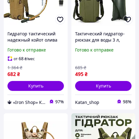
Гидратор тактический
Тактический гидратор-
надежный койот олива
рюкзак для воды 3 л,
для спорта качественная
олива
Готово к отправке
Готово к отправке
тактическая питьевая
система для бега
68
от
₴
/мес
1 364
₴
685
₴
682
₴
495
₴
Купить
Купить
97%
98%
🔱 «Iron Shop» Компетентность! Качество товара! Быстрая отправка! ✅
Katan_shop