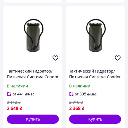
Тактический Гидратор/
Тактический Гидратор/
Питьевая Система Condor
Питьевая Система Condor
Torrent Reservoir Gen II 3л
Torrent Reservoir Gen II
В наличии
В наличии
41 x 20 см (19302) SP
1,5л 32,5 x 17,5 см (19303)
SP
441
395
от
₴
/мес
от
₴
/мес
3 112
₴
2 918
₴
2 648
₴
2 368
₴
Купить
Купить