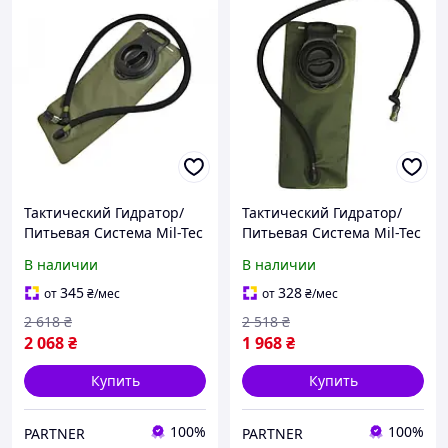
Тактический Гидратор/
Тактический Гидратор/
Питьевая Система Mil-Tec
Питьевая Система Mil-Tec
3л 470 x 173 мм Олива
2,5л 400 × 185мм Олива
В наличии
В наличии
(14541201)
(14541101)
345
328
от
₴
/мес
от
₴
/мес
2 618
₴
2 518
₴
2 068
₴
1 968
₴
Купить
Купить
100%
100%
PARTNER
PARTNER