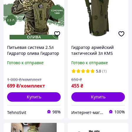
Питьевая система 2.5л
Гидратор армейский
Гидратор олива Гидратор
тактический 3л KMS
военный Тактический
Camelback Олива. Рюкзак
Готово к отправке
Готово к отправке
гидратор
для воды, питьевая
система "медуза"
5.0
(1)
1 000
₴/комплект
650
₴
699
₴/комплект
455
₴
Купить
Купить
98%
100%
TehnoSvit
Интернет-магазин "Коламбус"