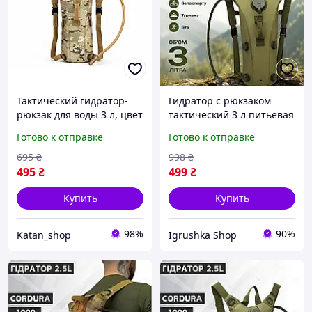
Тактический гидратор-
Гидратор с рюкзаком
рюкзак для воды 3 л, цвет
тактический 3 л питьевая
мультикам
система рюкзак для воды
Готово к отправке
Готово к отправке
с трубкой туристический
для походов бега
695
₴
998
₴
велосипеда кемпинга
495
₴
499
₴
Купить
Купить
98%
90%
Katan_shop
Igrushka Shop