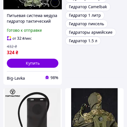
Гидратор Camelbak
Гидратор 1 литр
Питьевая система медуза
гидратор тактический
Гидратор пиксель
туристический 3 литра
Готово к отправке
Гидраторы армейские
32
от
₴
/мес
Гидратор 1.5 л
432
₴
324
₴
Купить
98%
Big-Lavka