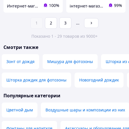
100%
99%
Интернет-магазин "Chika Boom"
інтернет-магазин Теремок
1
2
3
...
Показано 1 - 29 товаров из 9000+
Смотри также
Зонт от дождя
Мишура для фотозоны
Шторка из 
Шторка дождик для фотозоны
Новогодний дождик
Популярные категории
Цветной дым
Воздушные шары и композиции из них
Фонтаны для напитков
Аксессуары и оборудование дл