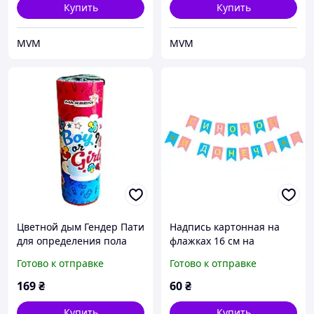
Купить
Купить
MVM
MVM
Цветной дым Гендер Пати
Надпись картонная на
для определения пола
флажках 16 см на
ребенка Maxsem MA0509
украинском языке для
Готово к отправке
Готово к отправке
Girl 45 сек, 1 шт
гендер пати Сыночек или
доченька Розовый и
169
₴
60
₴
голубой
Купить
Купить