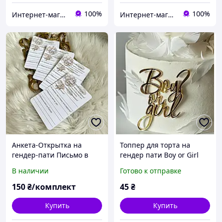
100%
100%
Интернет-магазин "Chika Boom"
Интернет-магазин "Chika Boom"
Анкета-Открытка на
Топпер для торта на
гендер-пати Письмо в
гендер пати Boy or Girl
будущее
без ножки зеркальный
В наличии
Готово к отправке
пластик (10 см) золото
150
₴/комплект
45
₴
Купить
Купить