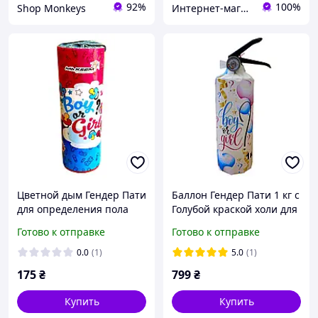
92%
100%
Shop Monkeys
Интернет-магазин "Chika Boom"
Цветной дым Гендер Пати
Баллон Гендер Пати 1 кг с
для определения пола
Голубой краской холи для
ребенка MA0509 Maxsem
определения пола
Готово к отправке
Готово к отправке
45 с, розовый цвет
ребенка, DayHoli BAL0104
Boy
0.0
(1)
5.0
(1)
175
₴
799
₴
Купить
Купить