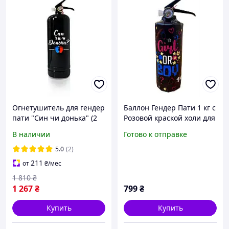
Огнетушитель для гендер
Баллон Гендер Пати 1 кг с
пати "Син чи донька" (2
Розовой краской холи для
кг.)
определения пола
В наличии
Готово к отправке
ребенка, DayHoli BAL0102
Girl
5.0
(2)
211
от
₴
/мес
1 810
₴
1 267
₴
799
₴
Купить
Купить