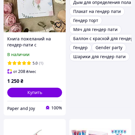
Дым для определения пола 
Плакат на гендер пати
Гендер торт
Мяч для гендер пати
Баллон с краской для гендер
Книга пожеланий на
гендер-пати с
Гендер
Gender party
наклейками
В наличии
Шарики для гендер пати
5.0
(1)
208
от
₴
/мес
1 250
₴
Купить
100%
Paper and Joy