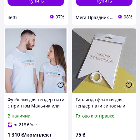
Купить
Купить
97%
98%
iletti
Мега Праздник – магазин аксессуаров для праздника и все для оформления воздушными шарами ОПТ.
Футболки для гендер пати
Гирлянда флажки для
с принтом Мальчик или
гендер пати синок или
Девочка. Парные
дочка
В наличии
Готово к отправке
футболки.
218
от
₴
/мес
1 310
₴/комплект
75
₴