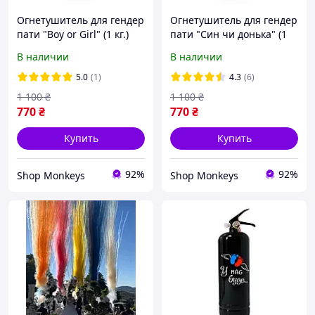
Огнетушитель для гендер
Огнетушитель для гендер
пати "Boy or Girl" (1 кг.)
пати "Син чи донька" (1
кг.)
В наличии
В наличии
5.0
(1)
4.3
(6)
1 100
₴
1 100
₴
770
₴
770
₴
Купить
Купить
92%
92%
Shop Monkeys
Shop Monkeys