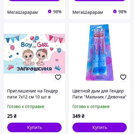
98%
98%
МегаШарарам
МегаШарарам
Приглашение на Гендер
Цветной дым для Гендер
пати 7х12 см 10 шт в
Пати "Мальчик / Девочка"
упаковке Голубой и
MA0512 Maxsem 60 с,
Готово к отправке
Готово к отправке
розовый
синий, 2 шт/уп
25
₴
349
₴
Купить
Купить