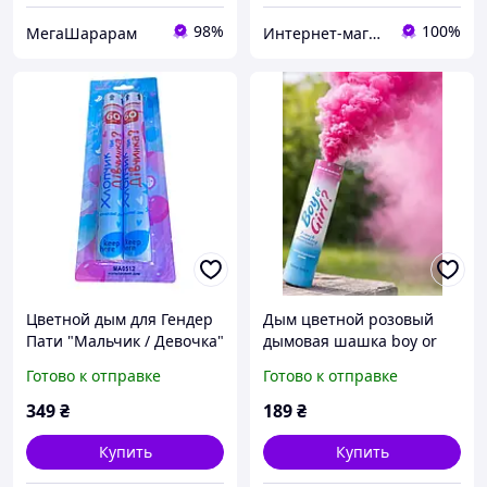
98%
100%
МегаШарарам
Интернет-магазин "Chika Boom"
Цветной дым для Гендер
Дым цветной розовый
Пати "Мальчик / Девочка"
дымовая шашка boy or
MA0512 Maxsem 60 с,
girl 60 сек Гендер Пати
Готово к отправке
Готово к отправке
розовый, 2 шт/уп
Китай 15 см
349
₴
189
₴
Купить
Купить