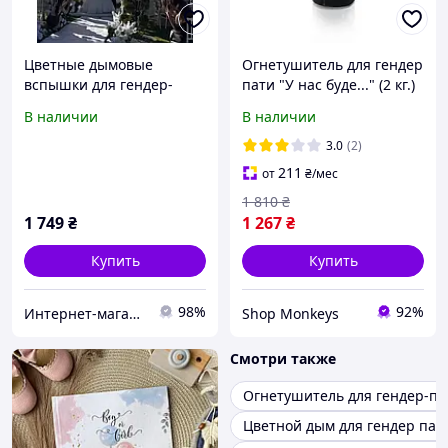
Цветные дымовые
Огнетушитель для гендер
вспышки для гендер-
пати "У нас буде..." (2 кг.)
пати, свадьбы и
В наличии
В наличии
предложений 7 разных
цветов
3.0
(2)
211
от
₴
/мес
1 810
₴
1 749
₴
1 267
₴
Купить
Купить
98%
92%
Интернет-магазин пиротехники, салютов и фейерверков Пиро Маркет
Shop Monkeys
Смотри также
Огнетушитель для гендер-па
Цветной дым для гендер пат