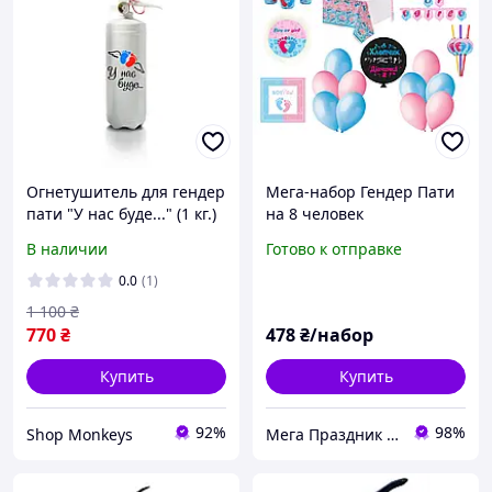
Огнетушитель для гендер
Мега-набор Гендер Пати
пати "У нас буде..." (1 кг.)
на 8 человек
В наличии
Готово к отправке
0.0
(1)
1 100
₴
770
₴
478
₴/набор
Купить
Купить
92%
98%
Shop Monkeys
Мега Праздник – магазин аксессуаров для праздника и все для оформления воздушными шарами ОПТ.