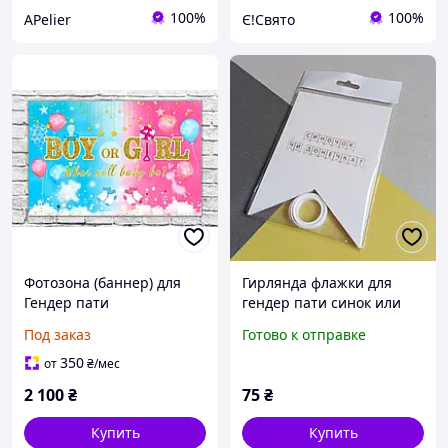
100%
100%
APelier
Є!Свято
Фотозона (баннер) для
Гирлянда флажки для
Гендер пати
гендер пати синок или
дочка
Под заказ
Готово к отправке
350
от
₴
/мес
2 100
₴
75
₴
Купить
Купить