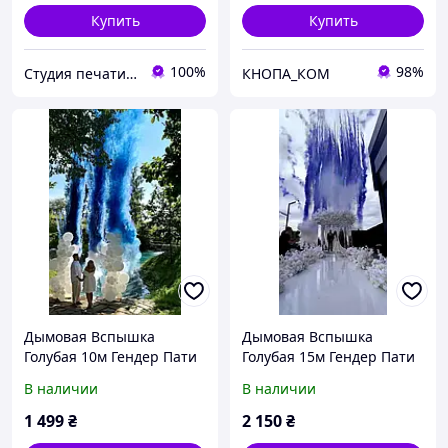
Купить
Купить
100%
98%
Студия печати на одежде "HARD PRINT"
КНОПА_КОМ
Дымовая Вспышка
Дымовая Вспышка
Голубая 10м Гендер Пати
Голубая 15м Гендер Пати
Мальчик Air Smoke Blue
Мальчик Air Smoke Blue
В наличии
В наличии
Gender Party Boy
Gender Party Boy
1 499
₴
2 150
₴