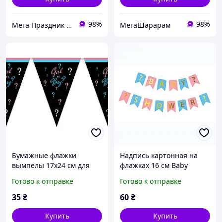
98%
98%
Мега Праздник – магазин аксессуаров для праздника и все для оформления воздушными шарами ОПТ.
МегаШарарам
Бумажные флажки
Надпись картонная на
вымпелы 17х24 см для
флажках 16 см Baby
гендер пати Girl or boy 2
shower для гендер пати
Готово к отправке
Готово к отправке
метра Черный
Розовый и голубой
35
₴
60
₴
Купить
Купить