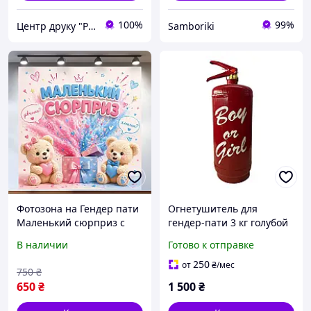
100%
99%
Центр друку "Print"
Samboriki
Фотозона на Гендер пати
Огнетушитель для
Маленький сюрприз с
гендер-пати 3 кг голубой
мишками и подарком
В наличии
Готово к отправке
120x120см, №48501
250
от
₴
/мес
750
₴
650
₴
1 500
₴