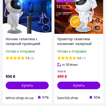
Ночник галактика с
Проектор галактики
лазерной проекцией
космонавт лазерный
Проектор-ночник
астронавт Ночник
Готово к отправке
Готово к отправке
космонавт звездное небо
проектор звездного неба
Лазерный ночник
3д с пультом
5.0
(2)
5.0
(1)
космонавт
50
от
₴
/мес
998
₴
950
₴
499
₴
Купить
Купить
97%
95%
tehno-shop.vn.ua
Sonchik.shoe