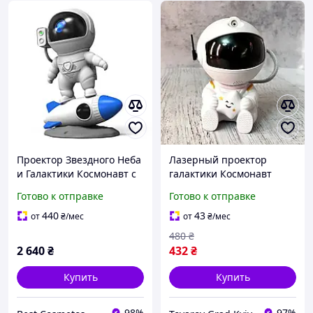
Проектор Звездного Неба
Лазерный проектор
и Галактики Космонавт с
галактики Космонавт
LED Подсветкой и
Звездное небо Ночник
Готово к отправке
Готово к отправке
Bluetooth Лазерный
для спальни
Светодиодный Ночник 8
440
43
от
₴
/мес
от
₴
/мес
Режимов на Пульте
480
₴
2 640
₴
432
₴
Купить
Купить
98%
97%