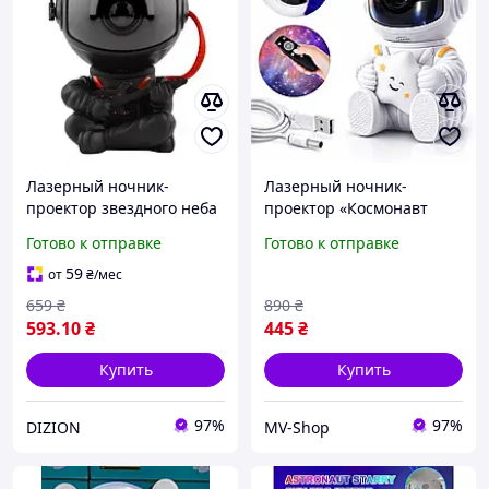
Лазерный ночник-
Лазерный ночник-
проектор звездного неба
проектор «Космонавт
астронавт космонавт
Галактика» с пультом
Готово к отправке
Готово к отправке
проектор галактики с
управления
пультом Черный цвет
59
от
₴
/мес
659
₴
890
₴
593
.10
₴
445
₴
Купить
Купить
97%
97%
DIZION
MV-Shop