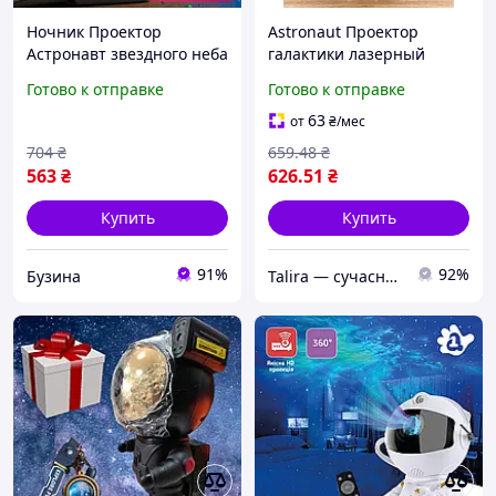
Ночник Проектор
Astronaut Проектор
Астронавт звездного неба
галактики лазерный
и галактики Космонавт 8
Астронавт-космонавт,
Готово к отправке
Готово к отправке
режимов с пультом ДУ
звездное небо на потолке
с пультом Белый
63
от
₴
/мес
НОВИНКА!
704
₴
659
.48
₴
563
₴
626
.51
₴
Купить
Купить
91%
92%
Бузина
Talira — сучасний онлайн-магазин. Відправка Новою Поштою по Україні.