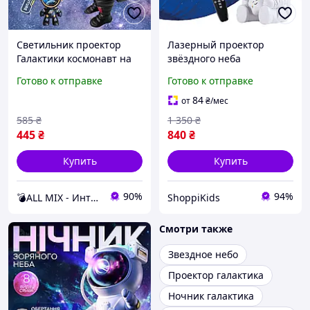
Светильник проектор
Лазерный проектор
Галактики космонавт на
звёздного неба
луне 25см Звездное небо
"Астронавт" детский
Готово к отправке
Готово к отправке
большой Детский ночник
ночник Галактики
прожектор
космонавт с пультом
84
от
₴
/мес
585
₴
1 350
₴
445
₴
840
₴
Купить
Купить
90%
94%
💣ALL MIX - Интернет магазин товаров для дома 💣
ShoppiKids
Смотри также
Звездное небо
Проектор галактика
Ночник галактика