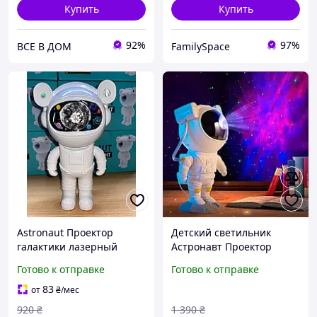
Купить
Купить
92%
97%
ВСЕ В ДОМ
FamilySpace
Astronaut Проектор
Детский светильник
галактики лазерный
Астронавт Проектор
Астронавт-космонавт,
Космонавт Ночник
Готово к отправке
Готово к отправке
звездное небо на потолке
Звездного Неба с
с пультом Белый
Галактикой Lonvis Original
83
от
₴
/мес
920
₴
1 390
₴