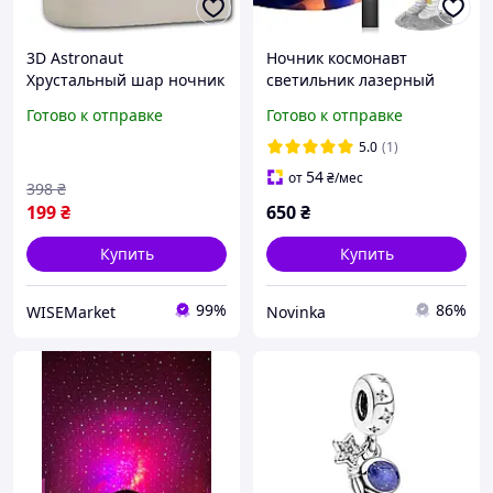
3D Astronaut
Ночник космонавт
Хрустальный шар ночник
светильник лазерный
"ГАЛАКТИКА" Космонавт
проектор галактики
Готово к отправке
Готово к отправке
декоративная ночная
Астронавт
лампа USB
5.0
(1)
54
от
₴
/мес
398
₴
199
₴
650
₴
Купить
Купить
99%
86%
WISEMarket
Novinka