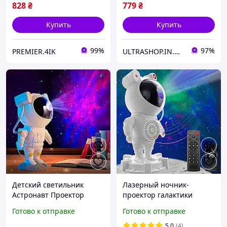
828
₴
779
₴
Купить
Купить
99%
97%
PREMIER.4IK
ULTRASHOP.IN.UA 🛒 Интернет-магазин трендовых гаджетов
Детский светильник
Лазерный ночник-
Астронавт Проектор
проектор галактики
Космонавт Ночник
Космонавт с Bluetooth
Готово к отправке
Готово к отправке
Звездного Неба с
колонкой, пультом и 8
Галактикой EVIO Original
режимами, детский
5.0
(4)