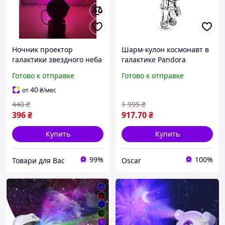
Ночник проектор
Шарм-кулон космонавт в
галактики звездного неба
галактике Pandora
космонавт сидячий
790030C01
Готово к отправке
Готово к отправке
40
от
₴
/мес
440
₴
1 995
₴
396
₴
917
.70
₴
Купить
Купить
99%
100%
Товари для Вас
Oscar