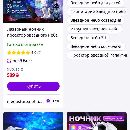
Звездное небо для детей
Планетарий Звездное небо
Звездное небо созвездия
Игрушка звездное небо
Лазерный ночник
проектор звездного неба
Звездное небо 3d
Астронавт на пульте
Готово к отправке
Звездное небо космонавт
управления 8 галактик
для детей для сна
5.0
(7)
Проектор звездной галактик
космонавт
59
от
₴
/мес
906
.15
₴
589
₴
Купить
93%
megastore.net.ua — интернет-магазин полезных товаров