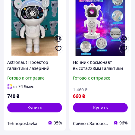
Astronaut Проектор
Ночник Космонавт
галактики лазерний
высота228мм Галактики
Астронавт-космонавт,
лазерный светильник
Готово к отправке
Готово к отправке
зоряне небо на стелі з
проектор с пультом ДУ
пультом Білий
bluetooth
74
от
₴
/мес
1 460
₴
740
₴
660
₴
Купить
Купить
95%
96%
Tehnopostavka
Сяйво г.Запорожье