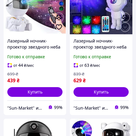
Лазерный ночник-
Лазерный ночник-
проектор звездного неба
проектор звездного неба
Астронавт/Космонавт
Астронавт/Космонавт на
Готово к отправке
Готово к отправке
сидячий на пульте
пульте управления 12
управления 8 галактик,
галактик, белый
44
63
от
₴
/мес
от
₴
/мес
белый
699
₴
839
₴
439
₴
629
₴
Купить
Купить
99%
99%
"Sun-Market" интернет-магазин
"Sun-Market" интернет-магазин