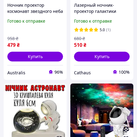
Ночник проектор
Лазерный ночник-
космонавт звездного неба
проектор галактики
детский лазерный
Космонавт сидящий с
Готово к отправке
Готово к отправке
светильник с проекцией
Bluetooth колонкой,
ночного неба и звезд
пультом и 8 режимами,
5.0
(1)
галактика с пультом на
детский ночник от USB
958
₴
680
₴
луне
479
₴
510
₴
Купить
Купить
96%
100%
Australis
Cathaus