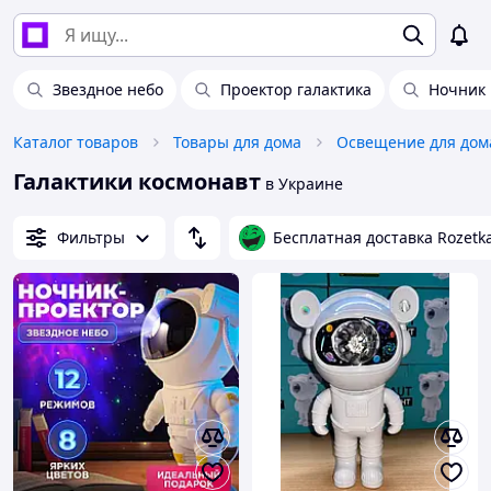
Звездное небо
Проектор галактика
Ночник 
Каталог товаров
Товары для дома
Освещение для дом
Галактики космонавт
в Украине
Фильтры
Бесплатная доставка Rozetk