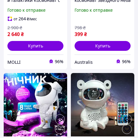
и Галактики Космонавт с
космонавт звездного неба
LED Подсветкой и
детский лазерный
Готово к отправке
Готово к отправке
Bluetooth Лазерный
светильник с проекцией
Светодиодный Ночник
ночного неба и звезд
264
от
₴
/мес
галактика с пультом
2 900
₴
798
₴
сидячий
2 640
₴
399
₴
Купить
Купить
96%
96%
MOLLI
Australis