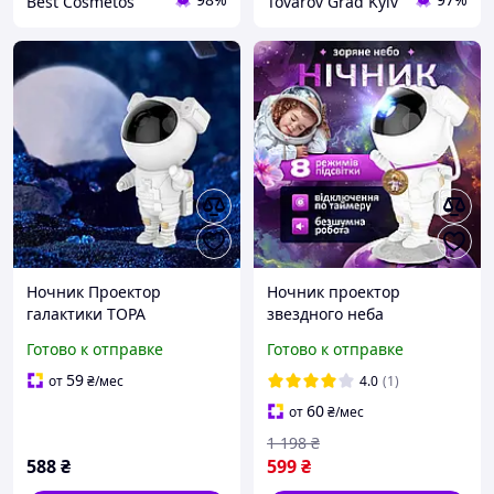
Best Cosmetos
Tovarov Grad Kyiv
Ночник Проектор
Ночник проектор
галактики TOPA
звездного неба
Космонавт 8 режимов с
Космонавт детский
Готово к отправке
Готово к отправке
пультом ДУ
Лазерный настольный
светильник Астронавт
59
от
₴
/мес
4.0
(1)
галактики с пультом
60
от
₴
/мес
1 198
₴
588
₴
599
₴