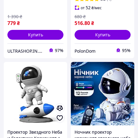
ночник от USB
52
от
₴
/мес
1 390
₴
680
₴
779
₴
516
.80
₴
Купить
Купить
97%
95%
ULTRASHOP.IN.UA 🛒 Интернет-магазин трендовых гаджетов
PolonDom
Проектор Звездного Неба
Ночник проектор