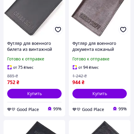
Футляр для военного
Футляр для военного
билета из винтажной
документа кожаный
кожи с символикой ЗСУ
GRANDE PELLE 16747
Готово к отправке
Готово к отправке
GRANDE PELLE 16750
"Слава ЗСУ" в
Черный GoodPlace -worry-
коричневом цвете
75
94
от
₴
/мес
от
₴
/мес
free-shopping-
GoodPlace -worry-free-
885
₴
1 242
₴
shopping-
752
₴
944
₴
Купить
Купить
99%
99%
💙💛 Good Place
💙💛 Good Place