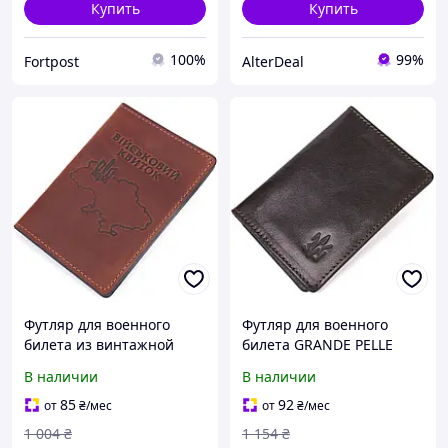
Купить
Купить
100%
99%
Fortpost
AlterDeal
Футляр для военного
Футляр для военного
билета из винтажной
билета GRANDE PELLE
кожи GRANDE PELLE
16748 из блестящей кожи
В наличии
В наличии
Карта 16782, светло-
Тризуб ЗСУ Коричневый
коричневый AlterDeal -
AlterDeal -thrilling-
85
92
от
₴
/мес
от
₴
/мес
thrilling-unlimited-choice-
unlimited-choice-
1 004
₴
1 154
₴