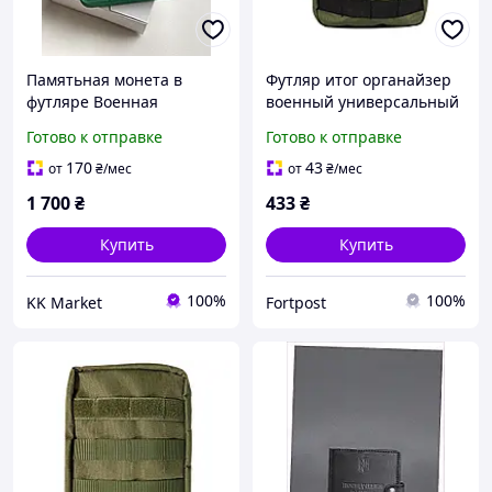
Памятьная монета в
Футляр итог органайзер
футляре Военная
военный универсальный
разведка Украины
23 х 15 х 7 см Ф-02-011-М
Готово к отправке
Готово к отправке
(зеленый футляр) 2023
170
43
от
₴
/мес
от
₴
/мес
1 700
₴
433
₴
Купить
Купить
100%
100%
KK Market
Fortpost