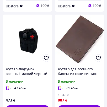
100%
100%
UDstore 💝
UDstore 💝
Футляр-подсумок
Футляр для военного
военный мягкий черный
билета из кожи винтаж
система Molle Tonko А87
Тризуб ЗСУ GRANDE PELLE
В наличии
В наличии
16752 Коричневый
AlterDeal -thrilling-
47
89
от
₴
/мес
от
₴
/мес
unlimited-choice-
1 043
₴
473
₴
887
₴