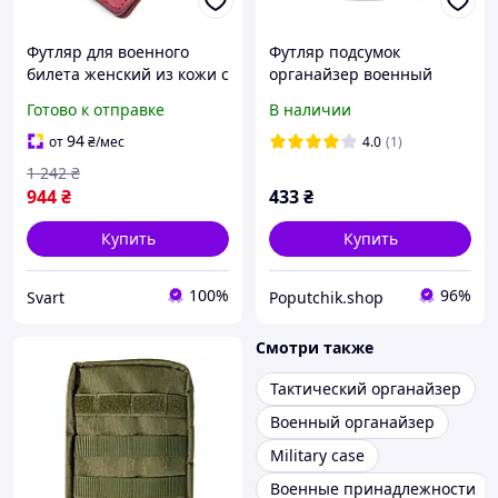
Футляр для военного
Футляр подсумок
билета женский из кожи с
органайзер военный
глянцевым эффектом
универсальный 23 х 15 х
Готово к отправке
В наличии
GRANDE PELLE 16779
7 см Ф-02-011-М
Карта Бордовая /Svart/
94
от
₴
/мес
4.0
(1)
1 242
₴
944
₴
433
₴
Купить
Купить
100%
96%
Svart
Poputchik.shop
Смотри также
Тактический органайзер
Военный органайзер
Military case
Военные принадлежности