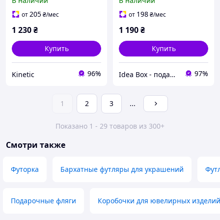
В наличии
В наличии
832190H8B
8PB132B003
205
198
от
₴
/мес
от
₴
/мес
1 230
₴
1 190
₴
Купить
Купить
96%
97%
Kinetic
Idea Box - подарки для всей семьи
1
2
3
...
Показано 1 - 29 товаров из 300+
Смотри также
Футорка
Бархатные футляры для украшений
Фут
Подарочные фляги
Коробочки для ювелирных издели