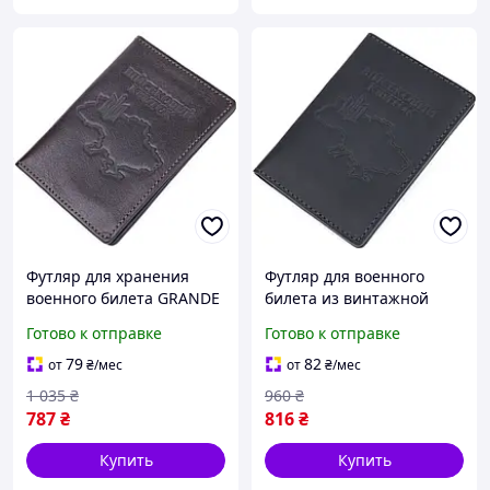
Футляр для хранения
Футляр для военного
военного билета GRANDE
билета из винтажной
PELLE 16778, глянцевая
кожи Карта GRANDE
Готово к отправке
Готово к отправке
кожа, коричневый
PELLE 16780 Черный
UDstore -store-with-good-
UDstore -store-with-good-
79
82
от
₴
/мес
от
₴
/мес
prices-
prices-
1 035
₴
960
₴
787
₴
816
₴
Купить
Купить