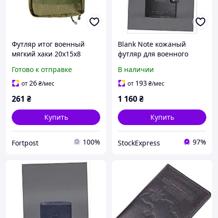
Футляр итог военный
Blank Note кожаный
мягкий хаки 20х15х8
футляр для военного
Ф-02-018-М Poputchik
удостоверения
Готово к отправке
В наличии
B813198KE2
26
193
от
₴
/мес
от
₴
/мес
261
₴
1 160
₴
Купить
Купить
100%
97%
Fortpost
StockExpress