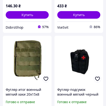
146
.30
₴
433
₴
Купить
Купить
97%
86%
DobroShop
VseSvit
Футляр итог военный
Футляр-подсумок
мягкий хаки 20х15х8
военный мягкий черный
Ф-02-018-М Poputchik
система Molle Tonko А87
Готово к отправке
Готово к отправке