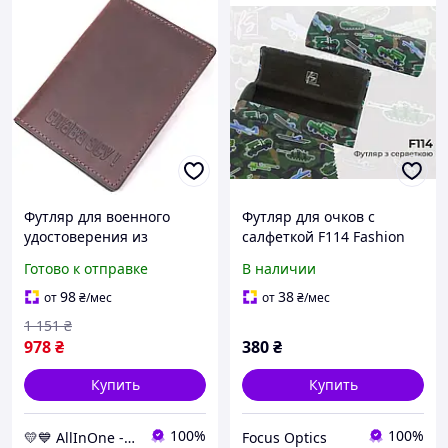
Футляр для военного
Футляр для очков с
удостоверения из
салфеткой F114 Fashion
натуральной винтажной
Style для любителей
Готово к отправке
В наличии
кожи, коричневый,
военной тематики.
GRANDE PELLE 16751
98
38
от
₴
/мес
от
₴
/мес
Слава ЗСУ AllInOne
1 151
₴
978
₴
380
₴
Купить
Купить
100%
100%
💛💙 AllInOne - находи все необходимое в одном магазине!
Focus Optics