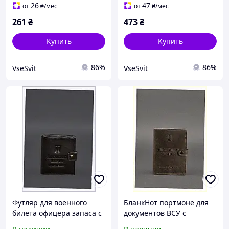
26
47
от
₴
/мес
от
₴
/мес
261
₴
473
₴
Купить
Купить
86%
86%
VseSvit
VseSvit
Футляр для военного
БланкНот портмоне для
билета офицера запаса с
документов ВСУ с
тиснением Герб
тиснением Герба,