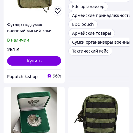
Edc органайзер
Армейские принадлежности
EDC pouch
Футляр подсумок
военный мягкий хаки
Армейские товары
20х15х8 Ф-02-018-М
В наличии
Сумки органайзеры военные
Poputchik
261
₴
Тактический кейс
Купить
96%
Poputchik.shop