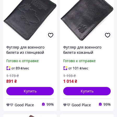
Футляр для военного
Футляр для военного
билета из глянцевой
билета кожаный
кожи GRANDE PELLE
глянцевый с Тризубом
Готово к отправке
Готово к отправке
модель 16777 Черный
ЗСУ GRANDE PELLE 16746
GoodPlace -worry-free-
Черный GoodPlace -worry-
89
101
от
₴
/мес
от
₴
/мес
shopping-
free-shopping-
1 173
₴
1 193
₴
891
₴
1 014
₴
Купить
Купить
99%
99%
💙💛 Good Place
💙💛 Good Place