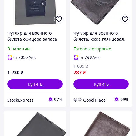
Футляр для военного
Футляр для военного
билета офицера запаса
билета, кожа глянцевая,
кожаный синий
GRANDE PELLE 16778
В наличии
Готово к отправке
8321HA900
Коричневый практичный
GoodPlace -worry-free-
205
79
от
₴
/мес
от
₴
/мес
shopping-
1 035
₴
1 230
₴
787
₴
Купить
Купить
97%
99%
StockExpress
💙💛 Good Place