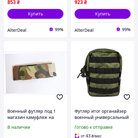
853
₴
923
₴
Купить
Купить
99%
99%
AlterDeal
AlterDeal
Военный футляр под 1
Футляр итог органайзер
магазин камуфляж на
военный универсальный
велкро, 86ET36369
23 х 15 х 7 см Ф-02-011-М
В наличии
Готово к отправке
43
от
₴
/мес