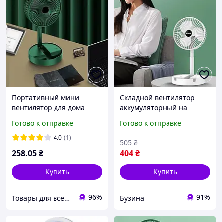
Портативный мини
Складной вентилятор
вентилятор для дома
аккумуляторный на
Telescopic Folding Fan
ножке Telescopic Folding
Готово к отправке
Готово к отправке
Складной настольный
Fan с USB зарядкой
вентилятор с USB
buzyna
4.0
(1)
505
₴
зарядкой
258
.05
₴
404
₴
Купить
Купить
96%
91%
Товары для всех в интернет-магазине «Avocado»
Бузина