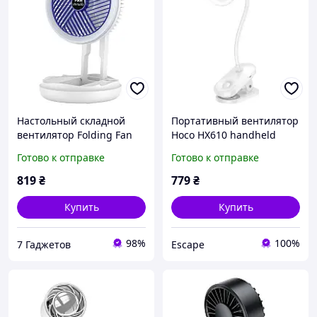
Настольный складной
Портативный вентилятор
вентилятор Folding Fan
Hoco HX610 handheld
2in1 with Night Light
folding fan 1800 mAh
Готово к отправке
Готово к отправке
White
819
₴
779
₴
Купить
Купить
98%
100%
7 Гаджетов
Escape