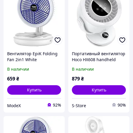
Вентилятор EpiK Folding
Портативный вентилятор
Fan 2in1 White
Hoco HX608 handheld
folding fan 3600 mAh
В наличии
В наличии
White
659
₴
879
₴
Купить
Купить
92%
90%
ModeX
S-Store