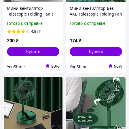
Мини вентилятор
Мини вентилятор Без
Telescopic Folding Fan с
АКБ Telescopic Folding Fan
USB (белый, зеленый,
с USB YU227
Готово к отправке
Готово к отправке
черный), Портативный
настольный вентилятор
4.0
(4)
LF227
200
₴
174
₴
Купить
Купить
90%
90%
YouShine
YouShine