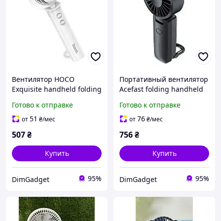
Вентилятор HOCO
Портативный вентилятор
Exquisite handheld folding
Acefast folding handheld
fan HX61 |3 Speed, 4.5h|
fan YF2 |4 spped, 2-7h|
Готово к отправке
Готово к отправке
black (6974316286660)
Черный
51
76
от
₴
/мес
от
₴
/мес
507
₴
756
₴
Купить
Купить
95%
95%
DimGadget
DimGadget