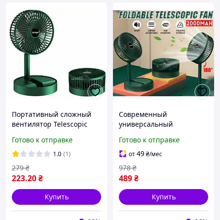
Портативный сложный
Современный
вентилятор Telescopic
универсальный
Folding Fan USB
вентилятор 3 режима
Готово к отправке
Готово к отправке
аккумуляторный
Telescopic Folding Fan с
настольный
надежной работой
49
1.0
(1)
от
₴
/мес
телескопический 3
279
₴
978
₴
скорости зеленый
223
.20
₴
489
₴
Купить
Купить