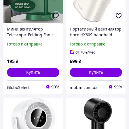
Мини вентилятор
Портативный вентилятор
Telescopic Folding Fan с
Hoco HX609 handheld
USB (белый, зеленый,
folding fan 3600 mAh
Готово к отправке
Готово к отправке
черный), Портативный
настольный вентилятор
70
от
₴
/мес
GS227
195
₴
699
₴
Купить
Купить
90%
99%
GloboSelect
mbbm.com.ua