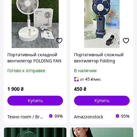
Портативный складной
Портативный сложный
вентилятор FOLDING FAN
вентилятор Folding
P9S (7 лопастей)
Handheld Fan 5 скоростей
Готово к отправке
В наличии
аккумулятор, LED
дисплей, котик, темно-
45
от
₴
/мес
синий
1 900
₴
450
₴
Купить
Купить
99%
95%
Техно room / Brenda Lingerie
Amazzonstock