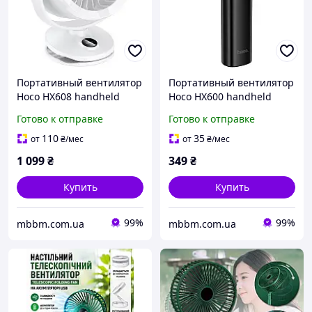
Портативный вентилятор
Портативный вентилятор
Hoco HX608 handheld
Hoco HX600 handheld
folding fan 3600 mAh
folding fan 1200 mAh
Готово к отправке
Готово к отправке
110
35
от
₴
/мес
от
₴
/мес
1 099
₴
349
₴
Купить
Купить
99%
99%
mbbm.com.ua
mbbm.com.ua