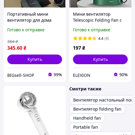
Портативный мини
Мини вентилятор
вентилятор для дома
Telescopic Folding Fan с
Telescopic Folding Fan
USB (белый, зеленый,
Готово к отправке
Готово к отправке
Складной настольный
черный), Портативный
вентилятор с USB
настольный вентилятор
4.4
(8)
384
₴
зарядкой
345
.60
₴
197
₴
Купить
Купить
99%
90%
BIGsell-SHOP
ELEXION
Смотри также
Вентилятор настольный пов
Вентилятор folding fan
Handheld fan
Portable fan