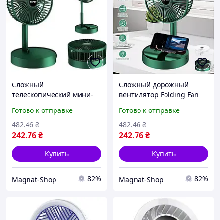
Сложный
Сложный дорожный
телескопический мини-
вентилятор Folding Fan
вентилятор Folding Fan
ультракомпактность в
Готово к отправке
Готово к отправке
5W (Micro USB, 360мм)
вашем рюкзаке.
482
.46
₴
482
.46
₴
242
.76
₴
242
.76
₴
Купить
Купить
82%
82%
Magnat-Shop
Magnat-Shop