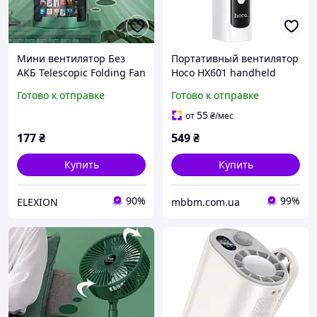
Мини вентилятор Без
Портативный вентилятор
АКБ Telescopic Folding Fan
Hoco HX601 handheld
с USB EL0227
folding fan 3000 mAh
Готово к отправке
Готово к отправке
55
от
₴
/мес
177
₴
549
₴
Купить
Купить
90%
99%
ELEXION
mbbm.com.ua