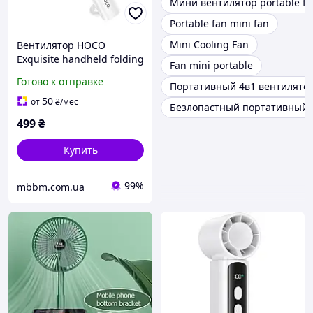
Мини вентилятор portable fa
Portable fan mini fan
Mini Cooling Fan
Вентилятор HOCO
Exquisite handheld folding
Fan mini portable
fan HX61 3 Speed 4.5h
Готово к отправке
Портативный 4в1 вентилятор 
50
от
₴
/мес
Безлопастный портативный 
499
₴
Купить
99%
mbbm.com.ua