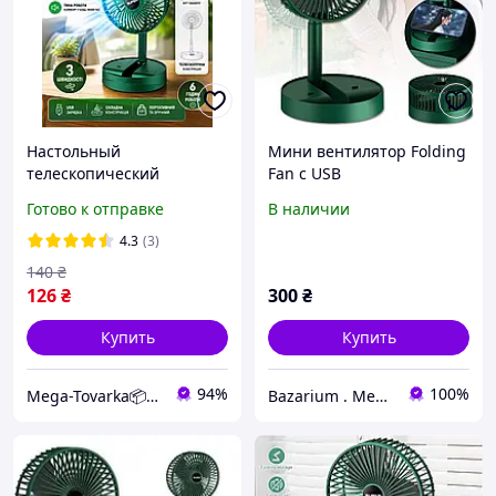
Настольный
Мини вентилятор Folding
телескопический
Fan с USB
вентилятор Telescopic
Готово к отправке
В наличии
Folding Fan на
аккумуляторе USB
4.3
(3)
зеленый 3 скорости
140
₴
126
₴
300
₴
Купить
Купить
94%
100%
Mega-Tovarka📦💙💛
Bazarium . Место, где есть все