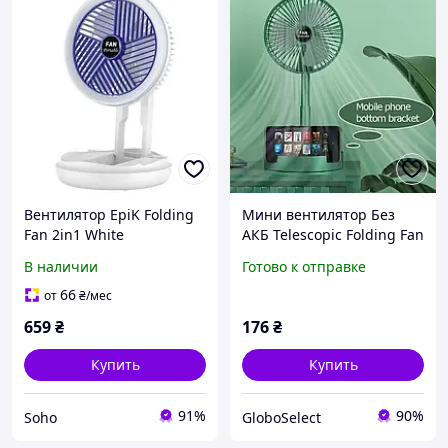
Вентилятор EpiK Folding
Мини вентилятор Без
Fan 2in1 White
АКБ Telescopic Folding Fan
с USB GS227
В наличии
Готово к отправке
66
от
₴
/мес
659
₴
176
₴
Купить
Купить
91%
90%
Soho
GloboSelect