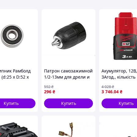
пник Рамболд
Патрон самозажимной
Акумулятор, 12В,
 (d:25 x D:52 x
1/2-13мм для дрели и
3Агод., кількість
(6205 RS) (5 шт.)
шуруповерта
батарей: 1шт, Li-
592
₴
4 028
₴
надежное крепление
вага: 200г MILW
296
₴
3 746
.04
₴
для быстрого смены
4932451388
оснастки
Купить
Купить
Купить