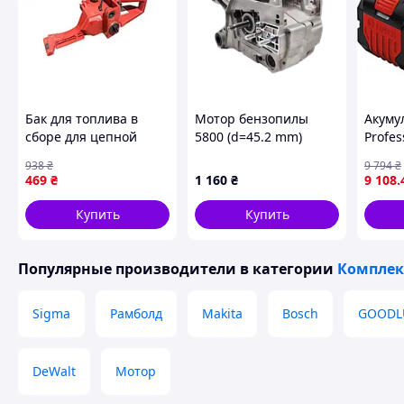
Бак для топлива в
Мотор бензопилы
Акуму
сборе для цепной
5800 (d=45.2 mm)
Profes
пилы GL4300М от
Kamberg
8Агод.
938
₴
9 794
₴
бренда GL ТМ START
батаре
469
₴
1 160
₴
9 108
.
PRO
вага: 
A01 6
Купить
Купить
Популярные производители
в категории
Комплек
Sigma
Рамболд
Makita
Bosch
GOODL
DeWalt
Мотор