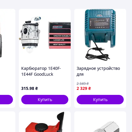
Карбюратор 1E40F-
Зарядное устройство
1E44F GoodLuck
для
Ion,
электроинструмента
2 349
₴
AUKEE
PowerPlant BOSCH
315
.98
₴
2 329
₴
AL3620CV, 14.4V-36V,
3A/2A, Li-ion
Купить
Купить
(TB921676)