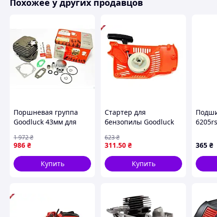
Похожее у других продавцов
Поршневая группа
Стартер для
Подши
Goodluck 43мм для
бензопилы Goodluck
6205rs
бензопилы WINZOR
3800 из Китая для
H:15) 
1 972
₴
623
₴
комплект для ремонта
надежного запуска
986
₴
311
.50
₴
365
₴
и замены деталей
вашего инструмента
Купить
Купить