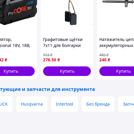
лятор,
Графитовые щётки
Натяжитель цеп
sional 18V, 18В,
7x11 для болгарки
аккумуляторных
, кількість
Dnipro-M МШК-1900Р
12 дюймов для 
553
₴
480
₴
й: 1шт, Li-Ion,
с клеммой мама для
настройки и
42
₴
276
.50
₴
240
₴
955г BOSCH 1 600
замены и ремонта
обслуживания
GK
оборудования
Купить
Купить
Купить
тующие и запчасти для инструмента
UCK
Husqvarna
Intertool
Без бренда
Запч