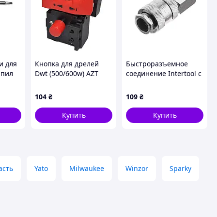
и для
Кнопка для дрелей
Быстроразъемное
 пил
Dwt (500/600w) AZT
соединение Intertool с
точной
внутренней резьбой
3/8" (PT-1809)
104
₴
109
₴
Купить
Купить
асть
Yato
Milwaukee
Winzor
Sparky