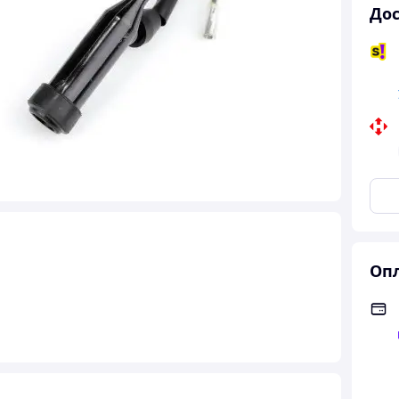
Дос
Опл