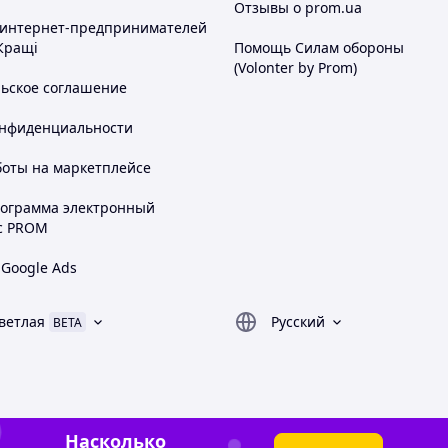
Отзывы о prom.ua
 интернет-предпринимателей
Кращі
Помощь Силам обороны
(Volonter by Prom)
льское соглашение
онфиденциальности
боты на маркетплейсе
рограмма электронный
с PROM
 Google Ads
ветлая
Русский
BETA
Насколько