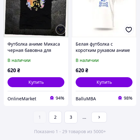
Футболка аниме Микаса
Белая футболка с
черная бавовна для
коротким рукавом аниме
мальчиков 116
мерч, 7B930712A
В наличии
В наличии
P7584C0T37
620
₴
620
₴
Купить
Купить
94%
98%
OnlineMarket
BalluMBA
1
2
3
...
Показано 1 - 29 товаров из 5000+