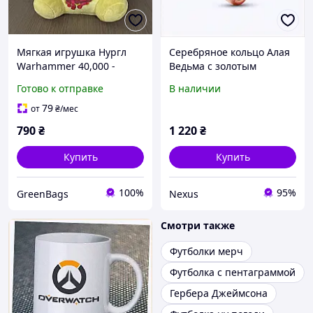
Мягкая игрушка Нургл
Серебряное кольцо Алая
Warhammer 40,000 -
Ведьма с золотым
плюшевая фигурка 20 см,
покрытием K83019K07
Готово к отправке
В наличии
фанатский мерч
79
от
₴
/мес
790
₴
1 220
₴
Купить
Купить
100%
95%
GreenBags
Nexus
Смотри также
Футболки мерч
Футболка с пентаграммой
Гербера Джеймсона