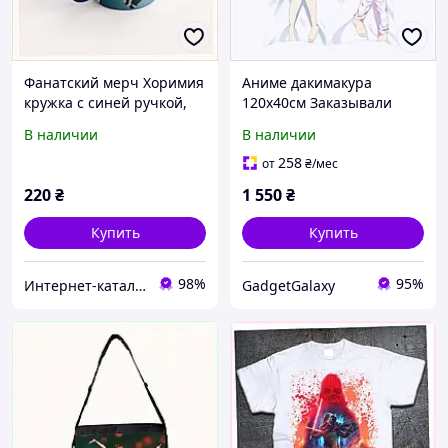
Фанатский мерч Хоримия
Аниме дакимакура
кружка с синей ручкой,
120х40см Заказывали
79A4X6151
кролика? холлофайбер
В наличии
В наличии
8A2A35822B
258
от
₴
/мес
220
₴
1 550
₴
Купить
Купить
98%
95%
Интер​​нет-кат​алог с​​ки​​док "Модна Лавка"
GadgetGalaxy