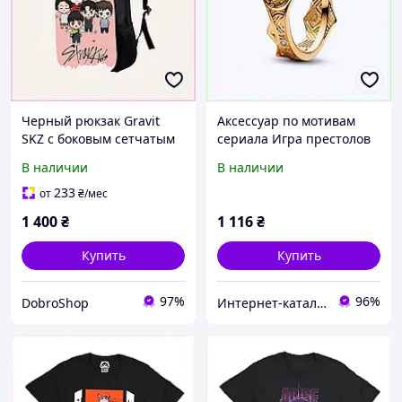
Черный рюкзак Gravit
Аксессуар по мотивам
SKZ с боковым сетчатым
сериала Игра престолов
карманом, 817P53A73E
серебро 17.8, X83012C39
В наличии
В наличии
233
от
₴
/мес
1 400
₴
1 116
₴
Купить
Купить
97%
96%
DobroShop
Интернет-кат​алог ск​​ид​​​ок "TRIVIA"