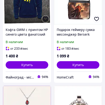
Кофта GWM с принтом HP
Подарок геймеру сумка
синего цвета фанатский
мессенджер Berserk
мерч 75C8398K4
бавовна, 8173E0CX70
В наличии
В наличии
233
183
от
₴
/мес
от
₴
/мес
1 400
₴
1 099
₴
Купить
Купить
94%
94%
Файноград - місто файних речей
HomeCraft