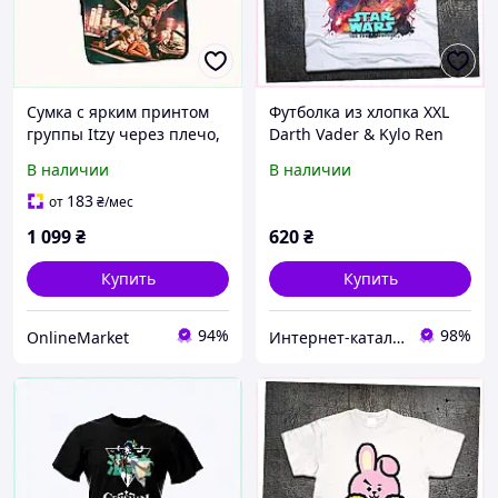
Сумка с ярким принтом
Футболка из хлопка XXL
группы Itzy через плечо,
Darth Vader & Kylo Ren
8M173027M
Star Wars, 75E8475MX5
В наличии
В наличии
183
от
₴
/мес
1 099
₴
620
₴
Купить
Купить
94%
98%
OnlineMarket
Интер​нет-ка​та​лог с​ки​​док "ZAKAZ!K"