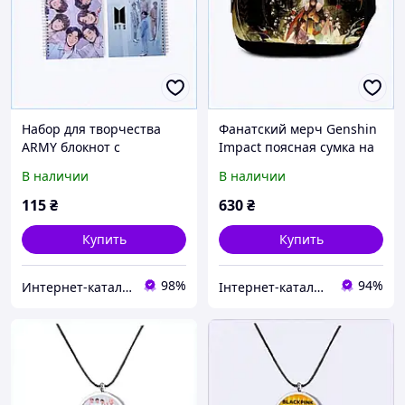
Набор для творчества
Фанатский мерч Genshin
ARMY блокнот с
Impact поясная сумка на
кумирами, 8ME32X2063
молнии C81752T90
В наличии
В наличии
115
₴
630
₴
Купить
Купить
98%
94%
Интер​нет-ка​т​ал​​ог ски​​д​ок "МОДНИК"
Інтернет-каталог знижок "MODNO"