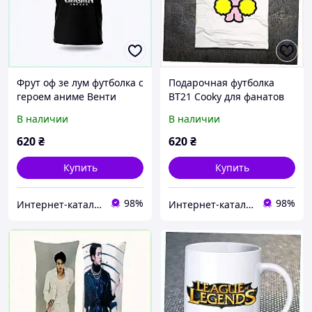
Фрут оф зе лум футболка с
Подарочная футболка
героем аниме Венти
BT21 Cooky для фанатов
черная, 76CT007P92
ARMY 75P84608BX
В наличии
В наличии
620
₴
620
₴
Купить
Купить
98%
98%
Интер​нет-ка​та​лог с​ки​​док "ZAKAZ!K"
Интер​нет-ка​та​лог с​ки​​док "ZAKAZ!K"