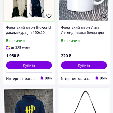
Фанатский мерч Bioworld
Фанатский мерч Лига
дакимакура Jin 150x50
Легенд чашка белая для
8P3B2C5661
офиса 758H814E5
В наличии
В наличии
325
от
₴
/мес
1 950
₴
220
₴
Купить
Купить
98%
96%
Интернет-магазин "SmartShop"
Інтернет-магазин KupiVse