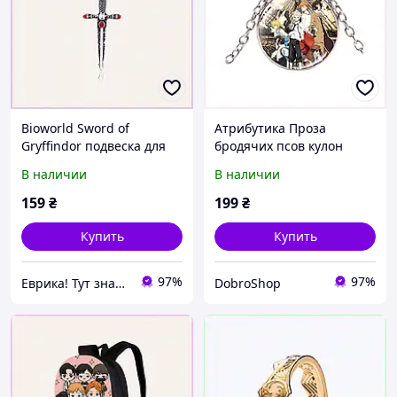
Bioworld Sword of
Атрибутика Проза
Gryffindor подвеска для
бродячих псов кулон
коллекции E89KM71294
серебристый 836515E7H
В наличии
В наличии
159
₴
199
₴
Купить
Купить
97%
97%
Еврика! Тут знайдеться все!
DobroShop