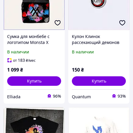
Сумка для монбебе с
Кулон Клинок
логотипом Monsta X
рассекающий демонов
черная 8MCB173051
для парней и девушек,
В наличии
В наличии
89M6K0179
183
от
₴
/мес
1 099
₴
150
₴
Купить
Купить
96%
93%
Elliada
Quantum