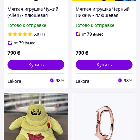
Мягкая игрушка Чужий
Мягкая игрушка Черный
(Alien) - плюшевая
Пикачу - плюшевая
фигурка 20 см, фанатский
фигурка 20 см, фанатский
Готово к отправке
Готово к отправке
мерч
мерч
79
5.0
(1)
от
₴
/мес
79
от
₴
/мес
790
₴
790
₴
Купить
Купить
98%
98%
Lakora
Lakora