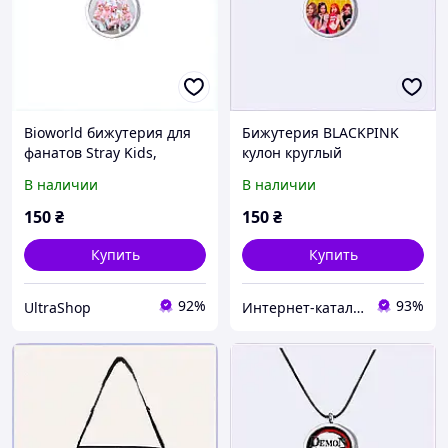
Bioworld бижутерия для
Бижутерия BLACKPINK
фанатов Stray Kids,
кулон круглый
XM8P960229
серебристый Bioworld
В наличии
В наличии
8C9K60226
150
₴
150
₴
Купить
Купить
92%
93%
UltraShop
Интернет-каталог скидок "Гривна Маркет"