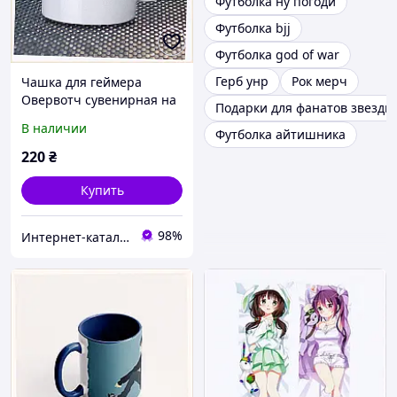
Футболка ну погоди
Футболка bjj
Футболка god of war
Герб унр
Рок мерч
Чашка для геймера
Овервотч сувенирная на
Подарки для фанатов звездн
подарок 7X5A88139
В наличии
Футболка айтишника
220
₴
Купить
98%
Интер​​нет-кат​алог с​​ки​​док "Модна Лавка"