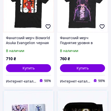
Фанатский мерч Bioworld
Фанатский мерч
Asuka Evangelion черная
Поднятие уровня в
футболка XS, ME871H5799
одиночку черная XL,
В наличии
В наличии
A896C0127
710
₴
760
₴
Купить
Купить
98%
98%
Интер​нет-ка​та​лог с​ки​​док "ZAKAZ!K"
Интер​нет-ка​та​лог с​ки​​док "ZAKAZ!K"