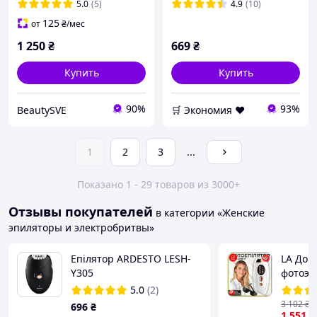
5.0
(5)
4.9
(10)
125
от
₴
/мес
1 250
₴
669
₴
Купить
Купить
90%
93%
BeautySVE
🛒 Экономия ❤️
1
2
3
...
Показано 1 - 29 товаров из 3000+
Отзывы покупателей
в категории «Женские
эпиляторы и электробритвы»
Епілятор ARDESTO LESH-
LA До
Y305
фотоэпи
Offer 
5.0
(2)
удален
3 102
₴
696
₴
и зоны
1 551
₴