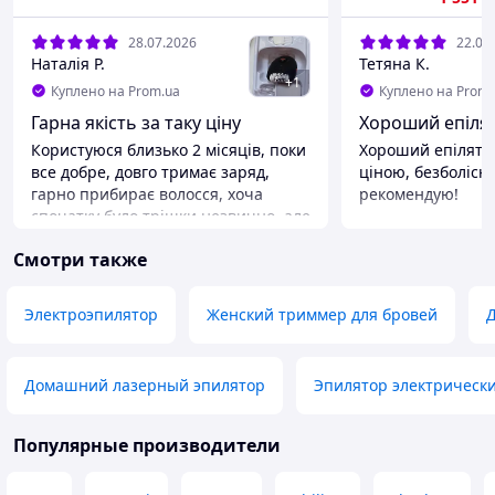
28.07.2026
22.07
Наталія Р.
Тетяна К.
+
1
Куплено на Prom.ua
Куплено на Prom.
Гарна якість за таку ціну
Хороший епіля
Користуюся близько 2 місяців, поки
Хороший епілято
все добре, довго тримає заряд,
ціною, безболісн
гарно прибирає волосся, хоча
рекомендую!
спочатку було трішки незвично, але
Преимущества
зараз не відчувається дискомфорт
Ціна приємна
Смотри также
Преимущества
Недостатки
Добре тримає заряд, безболісно
Поки не має поба
видалення волосся
декількох викори
Электроэпилятор
Женский триммер для бровей
Недостатки
Поки не виявила
Домашний лазерный эпилятор
Эпилятор электрическ
Популярные производители