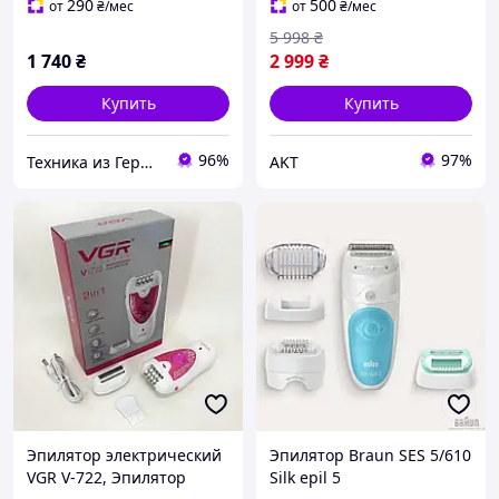
290
500
от
₴
/мес
от
₴
/мес
5 998
₴
1 740
₴
2 999
₴
Купить
Купить
96%
97%
Техника из Германии и США, (Новая и БУ)
AKT
Эпилятор электрический
Эпилятор Braun SES 5/610
VGR V-722, Эпилятор
Silk epil 5