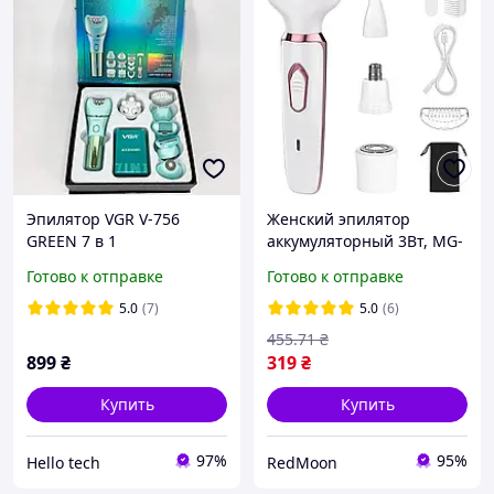
Эпилятор VGR V-756
Женский эпилятор
GREEN 7 в 1
аккумуляторный 3Вт, MG-
7711, Белый / Депилятор
Готово к отправке
Готово к отправке
для женщин /
Электробритва для
5.0
(7)
5.0
(6)
удаления волос
455
.71
₴
899
₴
319
₴
Купить
Купить
97%
95%
Hello tech
RedMoon