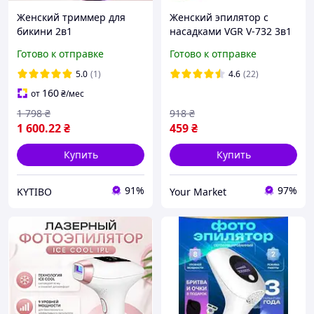
Женский триммер для
Женский эпилятор с
бикини 2в1
насадками VGR V-732 3в1
двухсторонний,
Розовый (1985500939) D8-
Готово к отправке
Готово к отправке
водонепроницаемый,
2026
аккумулятор 400 мАч, с
5.0
(1)
4.6
(22)
индикатором заряда,
160
от
₴
/мес
электробритва для тела
1 798
₴
918
₴
1 600
.22
₴
459
₴
Купить
Купить
91%
97%
KYTIBO
Your Market