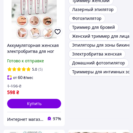
Триммер женский
Лазерный эпилятор
Фотоэпилятор
Триммер для бровей
Женский триммер для лица
Эпиляторы для зоны бикини
Аккумуляторная женская
электробритва для ног
Электробритва женская
Триммер женский бритва
Готово к отправке
Домашний фотоэпилятор
для лица и бикини
удаления волос в носу
5.0
(5)
Триммеры для интимных зон
60
от
₴
/мес
1 196
₴
598
₴
Купить
97%
Интернет магазин "Select Store" 🛒 Только качественные товары по лучшим ценам ✅