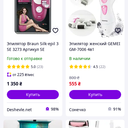
Эпилятор Braun Silk-epil 3
Эпилятор женский GEMEI
SE 3273 Артикул SE
GM-7006 4в1
3273.Новый
электробритва триммер
Готово к отправке
В наличии
для тела с насадкой
пемза
5.0
(23)
4.5
(22)
225
от
₴
/мес
800
₴
1 350
₴
555
₴
Купить
Купить
98%
91%
Deshevle.net
Сонечко