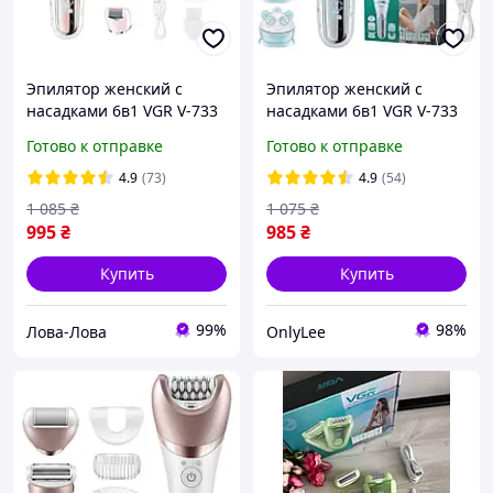
Эпилятор женский с
Эпилятор женский с
насадками 6в1 VGR V-733
насадками 6в1 VGR V-733
бритва триммер
бритва триммер
Готово к отправке
Готово к отправке
аккумуляторный для
аккумуляторный для
удаления волос IPX7 USB
удаления волос IPX7 USB
4.9
(73)
4.9
(54)
5 Вт pix
5 Вт bas
1 085
₴
1 075
₴
995
₴
985
₴
Купить
Купить
99%
98%
Лова-Лова
OnlyLee