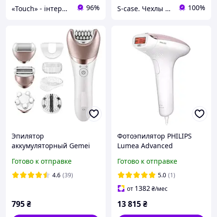
96%
100%
«Touch» - інтернет-магазин електроніки та гаджетів
S-case. Чехлы для любимых вещей
Эпилятор
Фотоэпилятор PHILIPS
аккумуляторный Gemei
Lumea Advanced
GM-7003 5в1 Белый
SC1994/00
Готово к отправке
Готово к отправке
2104618442 D12-2026
4.6
(39)
5.0
(1)
1382
от
₴
/мес
795
₴
13 815
₴