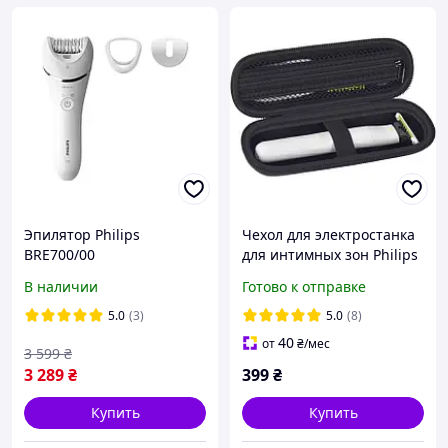
Эпилятор Philips
Чехол для электростанка
BRE700/00
для интимных зон Philips
OneBlade Intimate
В наличии
Готово к отправке
QP1924/22
5.0
(3)
5.0
(8)
40
от
₴
/мес
3 599
₴
3 289
₴
399
₴
Купить
Купить