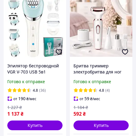
Эпилятор беспроводной
Бритва триммер
VGR V-703 USB 5в1
электробритва для ног
(2328375240) D11-2026
женская электрическая
Готово к отправке
Готово к отправке
Триммеры для интимных
зон Депиляция волос в
4.8
(36)
4.8
(4)
носу
190
59
от
₴
/мес
от
₴
/мес
1 227
₴
1 184
₴
1 137
₴
592
₴
Купить
Купить