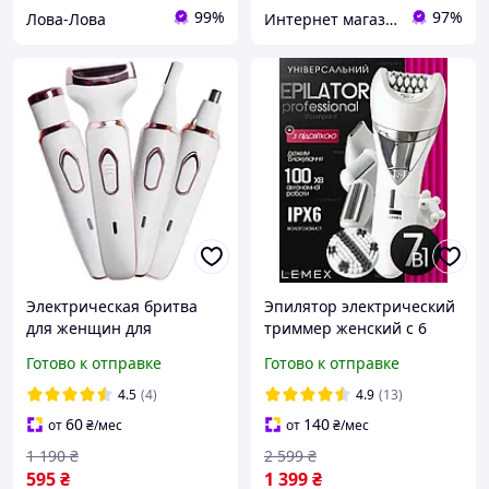
99%
97%
Лова-Лова
Интернет магазин "Select Store" 🛒 Только качественные товары по лучшим ценам ✅
Электрическая бритва
Эпилятор электрический
для женщин для
триммер женский с 6
интимной зоны бикини
насадками LEMEX
Готово к отправке
Готово к отправке
подмышек Эффективный
PROFESSIONAL Пемза,
эпилятор Триммер
Бритва, Эпиляторы для
4.5
(4)
4.9
(13)
женский usb
зоны бикини 5 Вт Белый
60
140
от
₴
/мес
от
₴
/мес
1 190
₴
2 599
₴
595
₴
1 399
₴