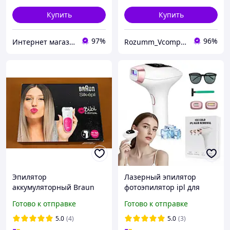
Купить
Купить
97%
96%
Интернет магазин "Select Store" 🛒 Только качественные товары по лучшим ценам ✅
Rozumm_VcompanY
Эпилятор
Лазерный эпилятор
аккумуляторный Braun
фотоэпилятор ipl для
Silk-epil 5 + ПОДАРОК
удаления волос
Готово к отправке
Готово к отправке
щетка Braun
интимных зон, лица и
тела со сменными
5.0
(4)
5.0
(3)
насадками