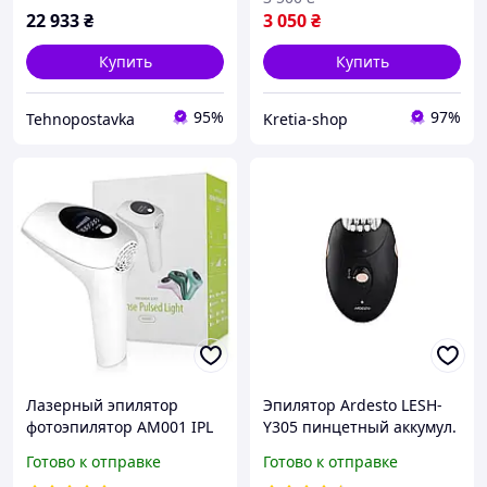
22 933
₴
3 050
₴
Купить
Купить
95%
97%
Tehnopostavka
Kretia-shop
Лазерный эпилятор
Эпилятор Ardesto LESH-
фотоэпилятор АМ001 IPL
Y305 пинцетный аккумул.
900000 домашний для
пинцет.-18 сух. насадок-1
Готово к отправке
Готово к отправке
лица и тела
черный