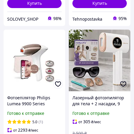
Купить
Купить
98%
95%
SOLOVEY_SHOP
Tehnopostavka
Фотоепілятор Philips
Лазерный фотоэпилятор
Lumea 9900 Series
для тела + 2 насадки, 9
BRI973/00 IPL SenseIQ
режимов, SK-17028,
Готово к отправке
Готово к отправке
SkinAI 3 насадки
Белый / Эпилятор для
бикини / Фотоэпилятор
305
5.0
(1)
от
₴
/мес
для ног
2293
от
₴
/мес
3 500
₴