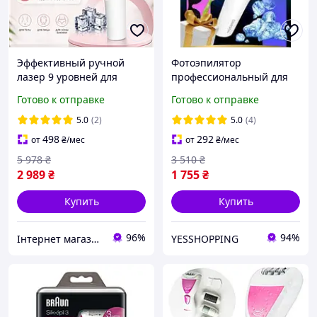
Эффективный ручной
Фотоэпилятор
лазер 9 уровней для
профессиональный для
удаления волос
удаления волос,
Готово к отправке
Готово к отправке
Профессиональный
Многофункциональный
фотоэпилятор для тела с
женский лазерный
5.0
(2)
5.0
(4)
охлаждением
эпилятор ipl YES
498
292
от
₴
/мес
от
₴
/мес
5 978
₴
3 510
₴
2 989
₴
1 755
₴
Купить
Купить
96%
94%
Інтернет магазин WOWShop
YESSHOPPING