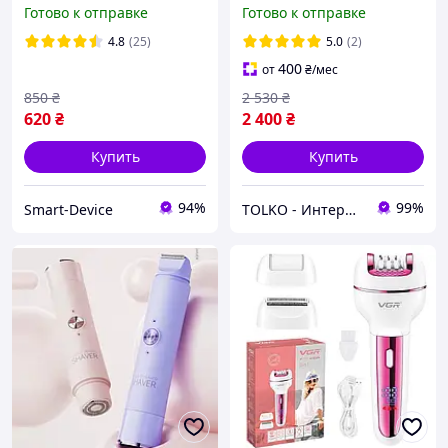
женский для лица и
Готово к отправке
Готово к отправке
линии бикини, Эпилятор
HD-470 от аккумулятора
4.8
(25)
5.0
(2)
400
от
₴
/мес
850
₴
2 530
₴
620
₴
2 400
₴
Купить
Купить
94%
99%
Smart-Device
TOLKO - Интернет-Магазин