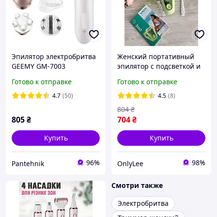
Эпилятор электробритва
Женский портативный
GEEMY GM-7003
эпилятор с подсветкой и
аккумулятор 1400 мАч
LED дисплеем VRG V-758
Готово к отправке
Готово к отправке
аккумуляторный 2 в 1 для
удаления волос
4.7
(50)
4.5
(8)
804
₴
805
₴
704
₴
Купить
Купить
96%
98%
Pantehnik
OnlyLee
Смотри также
Электробритва