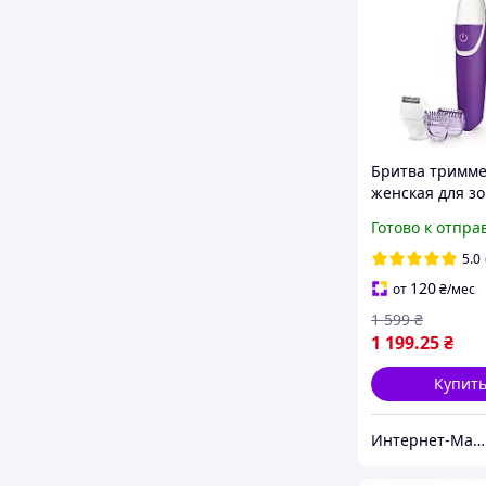
Бритва тримм
женская для з
бикини,подмы
Готово к отпра
других частей 
5.0
120
от
₴
/мес
1 599
₴
1 199
.25
₴
Купит
Интернет-Магазин "Uniqum Style". Создай свой уникальный стиль!