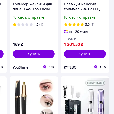
я
Триммер женский для
Премиум женский
лица FLAWLESS Facial
триммер 2-в-1 с LED,
Hair Remover эпилятор
аккумулятор 400 мАч,
Готово к отправке
Готово к отправке
,
YU227
беспроводной, USB-
 с
зарядка,
1.0
(1)
5.0
(1)
безболезненное
120
от
₴
/мес
бритье
1 350
₴
169
₴
1 201
.50
₴
Купить
Купить
1%
90%
91%
YouShine
KYTIBO