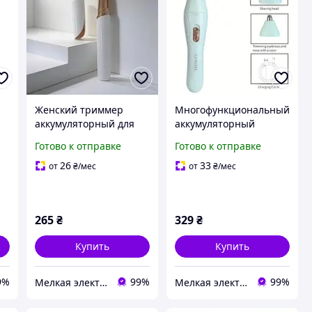
Женский триммер
Многофункциональный
аккумуляторный для
аккумуляторный
ла
бровей AS-1202 белый
женский триммер 3 в 1
Готово к отправке
Готово к отправке
й
HX-676-BR
26
33
от
₴
/мес
от
₴
/мес
265
₴
329
₴
Купить
Купить
9%
99%
99%
Мелкая электроника и посуда для вашего дома
Мелкая электроника и посуда для вашего дома