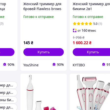
ятор
Женский триммер для
Женский триммер дл
ица
бровей Flawless brows
бикини 2в1
 Hair
YU227
двухсторонний,
вке
Готово к отправке
Готово к отправке
водонепроницаемый
аккумулятор 400 мАч,
(7)
5.0
(1)
индикатором заряда,
160
от
₴
/мес
электробритва для
1 798
₴
тела
145
₴
1 600
.22
₴
ь
Купить
Купить
90%
90%
9
YouShine
KYTIBO
Женский триммер для лица
Женский триммер для зоны бикини
Триммер для зоны бикини
Женский триммер для тела