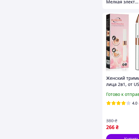
Мелкая электроника и посуда для вашего дома
Женский трим
лица 2в1, от US
Белый / Элект
Готово к отпра
триммер для б
Триммер эпил
4.0
380
₴
266
₴
Купит