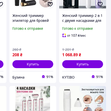
Женский триммер
Женский триммер 2 в 1
эпилятор для бровей
с двумя насадками для
Finishing Touch
тела и интимных зон,
Готово к отправке
Готово к отправке
Flawless Brows Black
USB, LED-дисплей,
XA-46 Отличное
водонепроницаемый
107
от
₴
/мес
качество
260
₴
1 201
₴
208
₴
1 068
.89
₴
Купить
Купить
7%
91%
91%
Бузина
KYTIBO