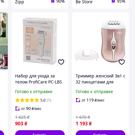
1%
90%
95%
Zipp
Be Store
Набор для ухода за
Триммер женский 3в1 с
телом ProfiCare PC-LBS
32 пинцетами для
ер
3001 Эпилятор,
эпиляции и бритья
Готово к отправке
Готово к отправке
триммер, женская
портативный Zilan MC-
бритва
3737
119
5.0
(1)
от
₴
/мес
90
от
₴
/мес
1 625
₴
1 670
₴
903
₴
1 193
₴
Купить
Купить