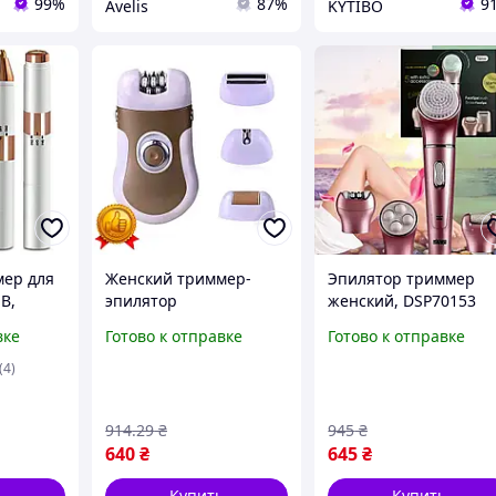
99%
87%
9
Avelis
KYTIBO
мер для
Женский триммер-
Эпилятор триммер
B,
эпилятор
женский, DSP70153
рический
беспроводной с 4
беспроводной тримм
вке
Готово к отправке
Готово к отправке
ровей /
насадками для
бритва депилятор
ятор
удаления волос на теле
женский для ног и
(4)
и лица BZN
бикини Розовый cde
914
.29
₴
945
₴
640
₴
645
₴
ь
Купить
Купить