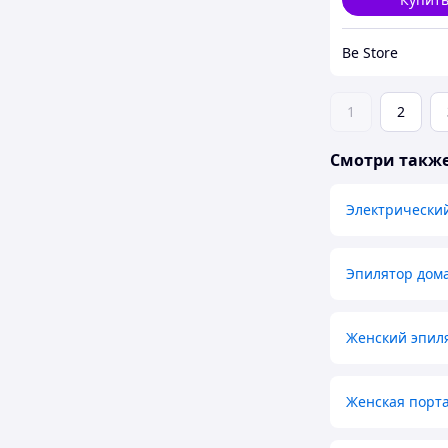
Be Store
1
2
Смотри такж
Электрически
Эпилятор дом
Женский эпил
Женская порт