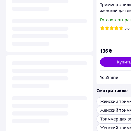
Триммер эпил
женский для л
FLAWLESS Facial
Готово к отпра
Remover iC227
5.0
136
₴
Купит
YouShine
Смотри также