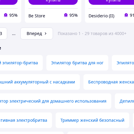
95%
95%
9
Be Store
Desiderio (II)
3
...
Вперед
Показано 1 - 29 товаров из 4000+
е
й эпилятор-бритва
Эпилятор бритва для ног
Эпилято
ашний аккумуляторный с насадками
Беспроводная женска
ятор электрический для домашнего использования
Депиля
ативная электробритва
Триммер женский безопасный