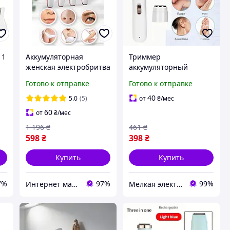
 1
Аккумуляторная
Триммер
женская электробритва
аккумуляторный
для ног Триммер
женский 3 в 1 для тела
Готово к отправке
Готово к отправке
женский бритва для
ZL-303BS
лица и бикини
40
5.0
(5)
от
₴
/мес
удаления волос в носу
60
от
₴
/мес
1 196
₴
461
₴
598
₴
398
₴
Купить
Купить
7%
97%
99%
Интернет магазин "Select Store" 🛒 Только качественные товары по лучшим ценам ✅
Мелкая электроника и посуда для вашего дома