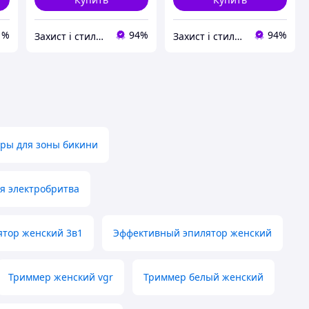
1%
94%
94%
Захист і стиль — в одному магазині
Захист і стиль — в одному магазині
ры для зоны бикини
я электробритва
тор женский 3в1
Эффективный эпилятор женский
Триммер женский vgr
Триммер белый женский