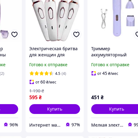
ер
Электрическая бритва
Триммер
оны
для женщин для
аккумуляторный
шек
интимной зоны бикини
женский 3 в 1 для те
вке
Готово к отправке
Готово к отправке
тела
подмышек
ZL-8735BS фиолетовы
Эффективный
45
(2)
4.5
(4)
от
₴
/мес
эпилятор Триммер
60
от
₴
/мес
женский usb
1 190
₴
595
₴
451
₴
ь
Купить
Купить
96%
97%
9
Интернет магазин "Select Store" 🛒 Только качественные товары по лучшим ценам ✅
Мелкая электроника и посуда для вашего дома