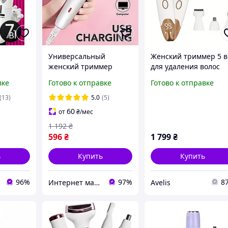
Универсальный
Женский триммер 5 в
женский триммер
для удаления волос
ий с 6
электроэпилятор для
аккумуляторный USB
вке
Готово к отправке
Готово к отправке
EX
лица и тела
Type C набор для
Пемза,
Беспроводная
бикини лица ног
(13)
5.0
(5)
торы для
интимная женская
бровей носа
60
от
₴
/мес
 Вт
электробритва
портативная
1 192
₴
596
₴
1 799
₴
ь
Купить
Купить
96%
97%
8
Интернет магазин "Select Store" 🛒 Только качественные товары по лучшим ценам ✅
Avelis