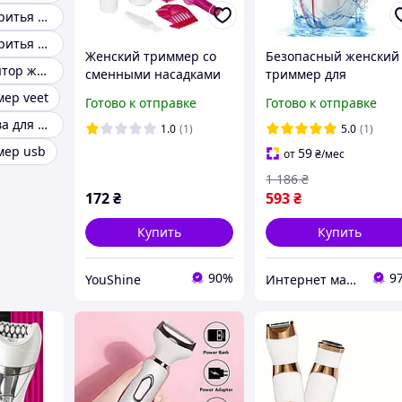
Триммер для бритья зоны бикини
Триммер для бритья женский
Женский триммер со
Безопасный женский
Триммер эпилятор женский
сменными насадками
триммер для
LF227
чувствительной кожи
ер veet
Готово к отправке
Готово к отправке
для удаления волос
Триммер бритва для женщин
стрижки зоны
1.0
(1)
5.0
(1)
Депиляторы для
мер usb
59
от
₴
/мес
женщин
1 186
₴
172
₴
593
₴
Купить
Купить
90%
9
YouShine
Интернет магазин "Select Store" 🛒 Только качественные товары по лучшим ценам ✅