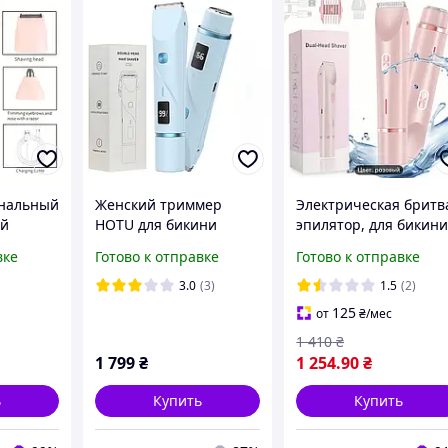
нальный
Женский триммер
Электрическая бритв
ый
HOTU для бикини
эпилятор, для бикини
ер 3 в 1
двусторонний
ног, для тела,
вке
Готово к отправке
Готово к отправке
овый
аккумуляторный 400
электробритва,
мАч электрический
женский триммер дл
3.0
(3)
1.5
(2)
эпилятор для тела
лица, усов
125
от
₴
/мес
подмышек ног USB
1 410
₴
многофункцион
1 799
₴
1 254
.90
₴
ь
Купить
Купить