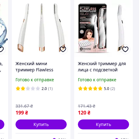
а,
Женский мини
Женский триммер для
,
триммер Flawless
лица с подсветкой
Dermaplane GLO|
Flawless Dermaplane
Готово к отправке
Готово к отправке
Триммер женский для
GLO / Портативный
я
дермапланинга|
мини триммер
2.0
(1)
5.0
(2)
Идеальное
выравнивание
331
.67
₴
171
.43
₴
199
₴
120
₴
Купить
Купить