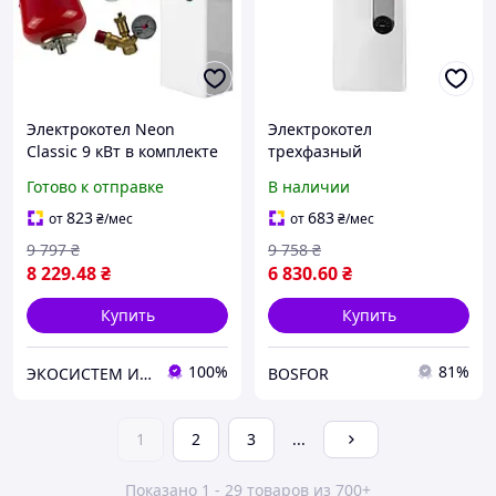
Электрокотел Neon
Электрокотел
Classic 9 кВт в комплекте
трехфазный
с насосом с медной
водонагревательный
Готово к отправке
В наличии
обмоткой, бачком 8 л и
одноконтурный
группой безопасности
мощностью 9 кВт
823
683
от
₴
/мес
от
₴
/мес
9 797
₴
9 758
₴
8 229
.48
₴
6 830
.60
₴
Купить
Купить
100%
81%
ЭКОСИСТЕМ ИНЖИНИРИНГ ООО
BOSFOR
1
2
3
...
Показано 1 - 29 товаров из 700+