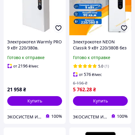
Электрокотел Warmly PRO
Электрокотел NEON
9 кВт 220/380в.
Classik 9 кВт 220/380В без
Модульный контактор
насоса (бесшумный)
Готово к отправке
Готово к отправке
(т.х)
2196
от
₴
/мес
5.0
(1)
576
от
₴
/мес
6 196
₴
21 958
₴
5 762
.28
₴
Купить
Купить
100%
100%
ЭКОСИСТЕМ ИНЖИНИРИНГ ООО
ЭКОСИСТЕМ ИНЖИНИРИНГ ООО