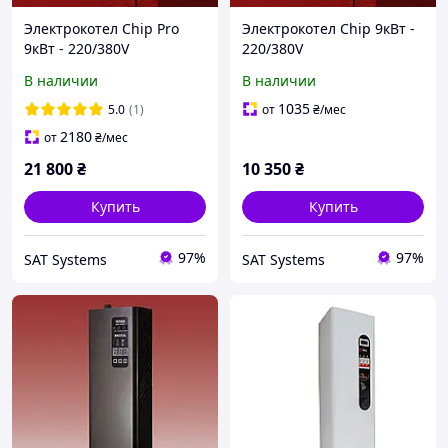
Электрокотел Chip Pro
Электрокотел Chip 9кВт -
9кВт - 220/380V
220/380V
В наличии
В наличии
1035
5.0
(1)
от
₴
/мес
2180
от
₴
/мес
21 800
₴
10 350
₴
Купить
Купить
97%
97%
SAT Systems
SAT Systems