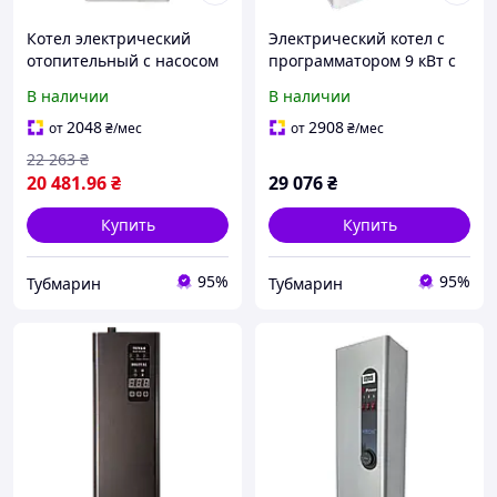
Котел электрический
Электрический котел с
отопительный с насосом
программатором 9 кВт с
9 кВт Tenko Премиум 380
насосом и баком Tenko
В наличии
В наличии
В ПКЕ, настенный
Премиум плюс 380 В
электрокотел в дом
ППКЕ, электрокотел
2048
2908
от
₴
/мес
от
₴
/мес
22 263
₴
20 481
.96
₴
29 076
₴
Купить
Купить
95%
95%
Тубмарин
Тубмарин