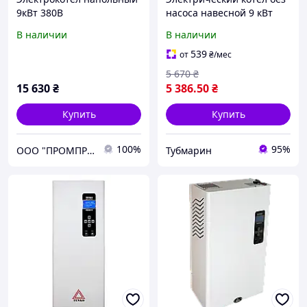
9кВт 380В
насоса навесной 9 кВт
Tenko Эконом 380 В КЕ,
В наличии
В наличии
отопительный
электрокотел
539
от
₴
/мес
5 670
₴
15 630
₴
5 386
.50
₴
Купить
Купить
100%
95%
ООО "ПРОМПРИНТ"
Тубмарин