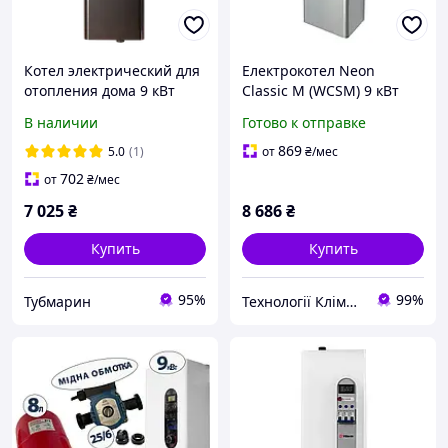
Котел электрический для
Електрокотел Neon
отопления дома 9 кВт
Classic M (WCSM) 9 кВт
Tenko 380 V Digital DKE,
220/380 з насосом
В наличии
Готово к отправке
навесной электрокотел
869
5.0
(1)
от
₴
/мес
702
от
₴
/мес
7 025
₴
8 686
₴
Купить
Купить
95%
99%
Тубмарин
Технології Клімату Юа