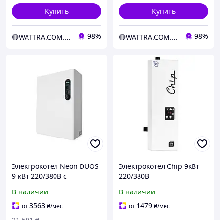
Купить
Купить
98%
98%
🔴WATTRA.COM.UA - дело техники...
🔴WATTRA.COM.UA - дело техники...
Электрокотел Neon DUOS
Электрокотел Chip 9кВт
9 кВт 220/380В с
220/380В
симистором Philips с
В наличии
В наличии
насосом (D19199)
3563
1479
от
₴
/мес
от
₴
/мес
21 591
₴