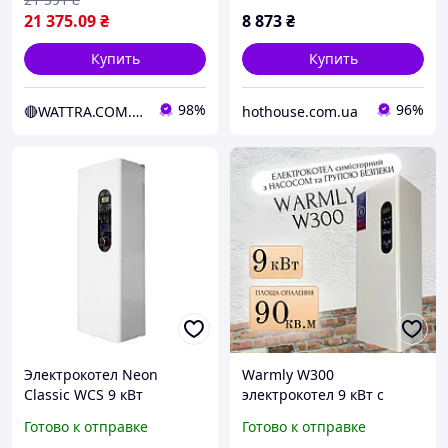
21 375
.09
₴
8 873
₴
Купить
Купить
98%
96%
🔴WATTRA.COM.UA - дело техники...
hothouse.com.ua
Электрокотел Neon
Warmly W300
Classic WCS 9 кВт
электрокотел 9 кВт с
220/380В, бесшумный
насосом и группой
Готово к отправке
Готово к отправке
безопасности