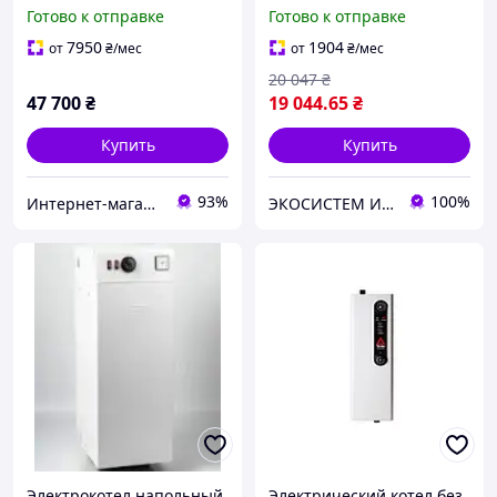
0010023683
насосом и бачком
Готово к отправке
Готово к отправке
7950
1904
от
₴
/мес
от
₴
/мес
20 047
₴
47 700
₴
19 044
.65
₴
Купить
Купить
93%
100%
Интернет-магазин "Термостат"
ЭКОСИСТЕМ ИНЖИНИРИНГ ООО
Электрокотел напольный
Электрический котел без