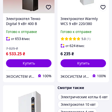
Электрокотел Тенко
Электрокотел Warmly
Digital 9 кВт 400 В
WCS 9 кВт 220/380
магн.пуск.
Готово к отправке
Готово к отправке
653
от
₴
/мес
5.0
(1)
624
от
₴
/мес
7 025
₴
6 533
.25
₴
6 235
₴
Купить
Купить
100%
100%
ЭКОСИСТЕМ ИНЖИНИРИНГ ООО
ЭКОСИСТЕМ ИНЖИНИРИНГ ООО
Смотри также
Электрические котлы 6 квт
Электрокотел 10 квт
Электрокотел 4 квт