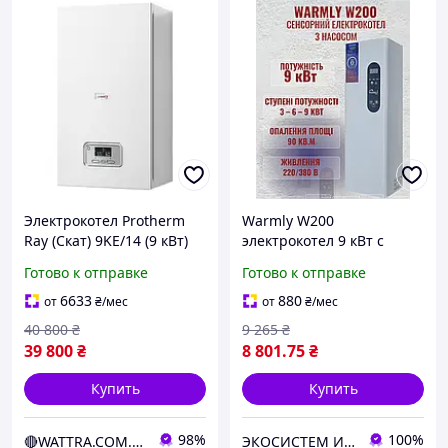
Электрокотел Protherm
Warmly W200
Ray (Скат) 9KE/14 (9 кВт)
электрокотел 9 кВт с
настенный (3+6 кВт)
насосом
Готово к отправке
Готово к отправке
(220/380В) (электрический
котел)
6633
880
от
₴
/мес
от
₴
/мес
40 800
₴
9 265
₴
39 800
₴
8 801
.75
₴
Купить
Купить
98%
100%
🔴WATTRA.COM.UA - дело техники...
ЭКОСИСТЕМ ИНЖИНИРИНГ ООО