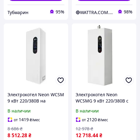
95%
98%
Тубмарин
🔴WATTRA.COM.UA - дело техники...
Электрокотел Neon WCSM
Электрокотел Neon
9 кВт 220/380В на
WCSMG 9 кВт 220/380В с
симисторе Philips с
симистором Philips с
В наличии
В наличии
насосом (m19318)
насосом и группой
безопасности (mg19324)
1419
2120
от
₴
/мес
от
₴
/мес
8 686
₴
12 978
₴
8 512
.28
₴
12 718
.44
₴