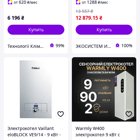
620
1288
от
₴
/мес
от
₴
/мес
13 557
₴
6 196
₴
12 879
.15
₴
Купить
Купить
99%
100%
Технології Клімату Юа
ЭКОСИСТЕМ ИНЖИНИРИНГ ООО
Электрокотел Vaillant
Warmly W400
eloBLOCK VE9/14 - 9 кВт -
электрокотел 9 кВт с