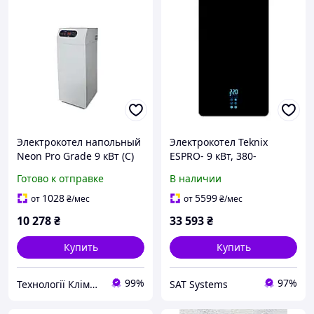
Электрокотел напольный
Электрокотел Teknix
Neon Pro Grade 9 кВт (C)
ESPRO- 9 кВт, 380-
(тихий)
400V/50Hz
Готово к отправке
В наличии
1028
5599
от
₴
/мес
от
₴
/мес
10 278
₴
33 593
₴
Купить
Купить
99%
97%
Технології Клімату Юа
SAT Systems