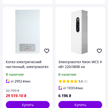
Котел электрический
Электрокотел Neon WCS 9
настенный, электрокотел
кВт 220/380В на
для отопления умный
симисторе Philips (s19312)
В наличии
В наличии
Smart 9 квт 220 Тенко
2952
от
₴
/мес
5.0
(1)
1033
от
₴
/мес
32 799
₴
29 519
.10
₴
6 196
₴
Купить
Купить