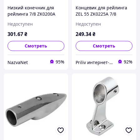
Низкий конечник для
Концевик для рейлинга
рейлинга 7/8 ZK0200A
ZEL 55 ZK0225A 7/8
стильный дизайн
гидростабилизатор для
Недоступен
Недоступен
высокое качество
лодочного мотора свыше
простая установка
50 л.с. Тайвань
301
.67
₴
249
.34
₴
Смотреть
Смотреть
95%
92%
NazvaNet
Priliv интернет-магазин