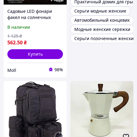
Практичный домик для грыз
Серьги модные женские
Садовые LED фонари
факел на солнечных
Автомобильный концевик
батареях,комплект
В наличии
Модные женские сережки
3шт,набор садовых
уличных
1 125
₴
Серьги позоченные женские
светильников,солнечные
562
.50
₴
лампы для освещение
сада
Купить
98%
Moll