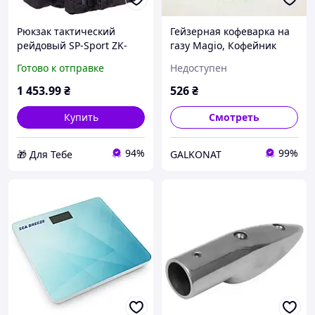
Рюкзак тактический
Гейзерная кофеварка на
рейдовый SP-Sport ZK-
газу Magio, Кофейник
5504 размер
гейзерный, Гейзерная
Готово к отправке
Недоступен
50х34х15+10см 55л
кофеварка для утреннего
Черный D5-2026
кофе ZK-36
1 453
.99
₴
526
₴
Купить
Смотреть
94%
99%
🎁 Для Тебе
GALKONAT