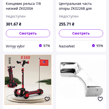
Концевик рельса 7/8
Центральная часть
низкий ZK0200A
опоры ZK0226B для
стильный новый дизайн
рельсов высокая
Недоступен
Недоступен
универсальный
прочность современный
дизайн универсальное
301
.67
₴
255
.71
₴
применение
Смотреть
Смотреть
97%
95%
Virnyy vybir
NazvaNet