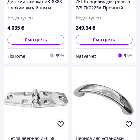
Детский самокат ZK-8388
ZEL Концевик для рельса
с ярким дизайном и
7/8 ZK0225A Прочный
высокой устойчивостью
материал Легкий монтаж
Недоступен
Недоступен
для активного отдыха
Стильный дизайн
детей
4 035
₴
249
.34
₴
Смотреть
Смотреть
89%
95%
FixHome
NazvaNet
Петля дверная ZEL 58
Перила для установки