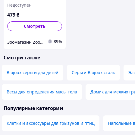
16х15х16 см 1109
Недоступен
479
₴
Смотреть
89%
Зоомагазин Zoo-expert. Быстрая отправка.
Смотри также
Biojoux серьги для детей
Серьги Biojoux сталь
Эл
Весы для определения масы тела
Домик для мелких гры
Популярные категории
Клетки и аксессуары для грызунов и птиц
Напольные 