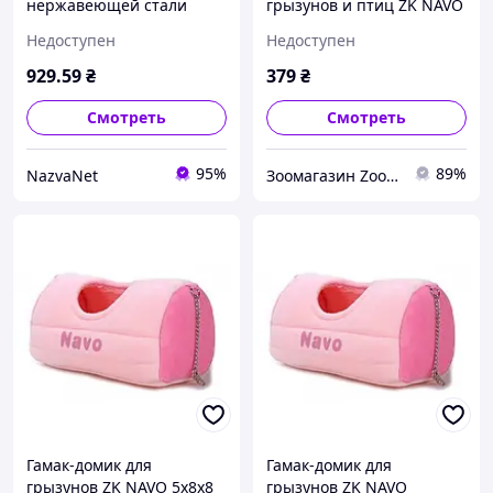
нержавеющей стали
грызунов и птиц ZK NAVO
ZK0172A 170 мм для
12х11х12 см 1108
Недоступен
Недоступен
ванной и лестниц
надежная поддержка
929
.59
₴
379
₴
современный дизайн
Смотреть
Смотреть
95%
89%
NazvaNet
Зоомагазин Zoo-expert. Быстрая отправка.
Гамак-домик для
Гамак-домик для
грызунов ZK NAVO 5х8х8
грызунов ZK NAVO