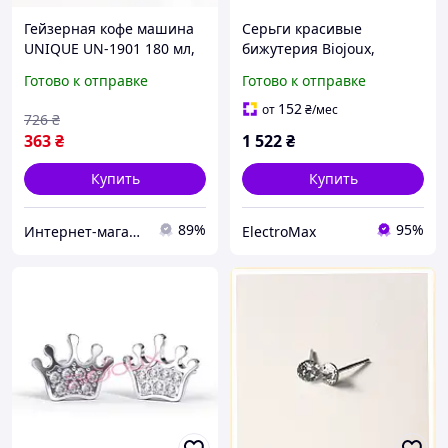
Гейзерная кофе машина
Серьги красивые
UNIQUE UN-1901 180 мл,
бижутерия Biojoux,
Гейзерная кофеварка с
Сережки позолоченные,
Готово к отправке
Готово к отправке
современным дизайном
Безопасные детские
ZK-68
украшения ZK-35
152
от
₴
/мес
726
₴
363
₴
1 522
₴
Купить
Купить
89%
95%
Интернет-магазин 1001USEfulness
ElectroMax