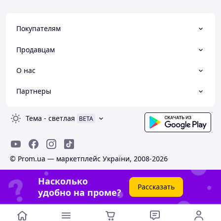
Покупателям
Продавцам
О нас
Партнеры
Тема
-
светлая
BETA
© Prom.ua — маркетплейс України, 2008-2026
Насколько
Рассказать
удобно на проме?