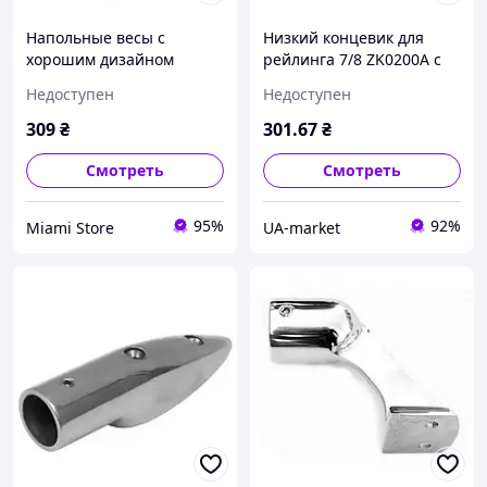
Напольные весы с
Низкий концевик для
хорошим дизайном
рейлинга 7/8 ZK0200A с
SeaBreeze SB-074 180 кг,
легким монтажом и
Недоступен
Недоступен
Весы для контроля
стильным дизайном для
здоровья и фитнеса ZK-12
универсального
309
₴
301
.67
₴
использова
Смотреть
Смотреть
95%
92%
Miami Store
UA-market