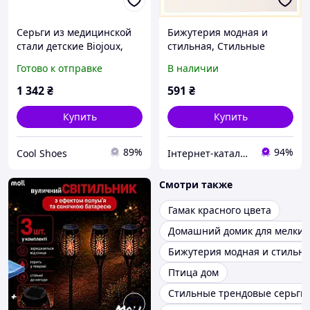
Серьги из медицинской
Бижутерия модная и
стали детские Biojoux,
стильная, Стильные
Золотые сережки
трендовые серьги,
Готово к отправке
В наличии
минимализм, Удобные
Серьги модные женские,
серьги на каждый день
Бижутерия сережки Z,
1 342
₴
591
₴
ZK-12
P2K8706M95
Купить
Купить
89%
94%
Cool Shoes
Інтернет-каталог знижок "MODNO"
Смотри также
Гамак красного цвета
Домашний домик для мелких
Бижутерия модная и стильн
Птица дом
Стильные трендовые серьги