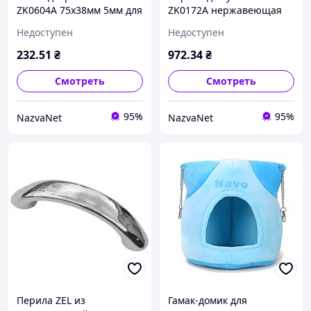
ZK0604A 75х38мм 5мм для
ZK0172A нержавеющая
межкомнатных и входных
сталь 170 мм
Недоступен
Недоступен
дверей с универсальным
коррозионностойкий
дизайном
современный дизайн
232
.51
₴
972
.34
₴
Смотреть
Смотреть
95%
95%
NazvaNet
NazvaNet
Перила ZEL из
Гамак-домик для