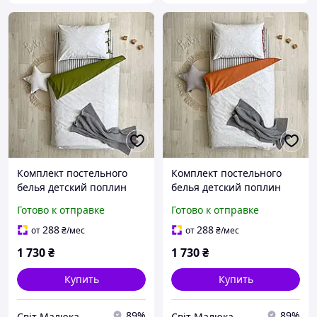
Комплект постельного
Комплект постельного
белья детский поплин
белья детский поплин
Кляксы серо-черные/
Кляксы серо-черные/
Готово к отправке
Готово к отправке
масла
теракот
288
288
от
₴
/мес
от
₴
/мес
1 730
₴
1 730
₴
Купить
Купить
89%
89%
Світ Малюка
Світ Малюка