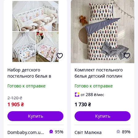
Набор детского
Комплект постельного
постельного белья в
белья детский поплин
кроватку, Набор в
Тедди в джинсах
Готово к отправке
Готово к отправке
кроватку из 9 предметов
288
от
₴
/мес
2 120
₴
1 905
₴
1 730
₴
Купить
Купить
95%
89%
Dombaby.com.ua - интернет магазин детских товаров
Світ Малюка