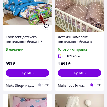
Комплект детского
Детский комплект
постельного белья 1,5-
постельного белья в
спальный Ранфорс
горошек нейтрального
В наличии
Готово к отправке
натуральный хлопок,
цвета из поплина в
яркий дизайн,
кроватку 60×120
109
от
₴
/мес
подарочная пони Raribot
953
₴
1 091
₴
TAG Raribot
Купить
Купить
96%
96%
Maks Shop- надежный и перспективный интернет магазин сумок и аксессуаров
Malishopt Этническая одежда и головные уборы, все для крещения