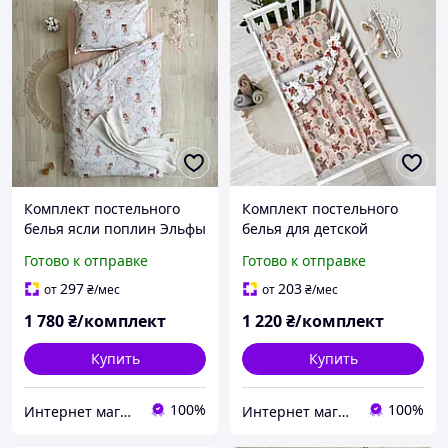
Комплект постельного
Комплект постельного
белья ясли поплин Эльфы
белья для детской
кровати поплин Зверята
Готово к отправке
Готово к отправке
музыканты
297
203
от
₴
/мес
от
₴
/мес
1 780
₴/комплект
1 220
₴/комплект
Купить
Купить
100%
100%
Интернет магазин тканин "Улюблена Постіль"
Интернет магазин тканин "Улюблена Постіль"