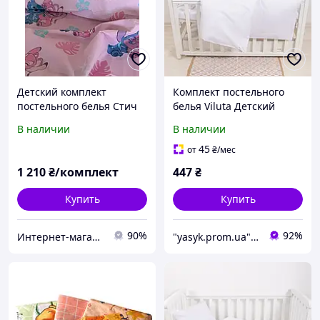
Детский комплект
Комплект постельного
постельного белья Стич
белья Viluta Детский
100% хлопок на резинке
Поплин Белый
В наличии
В наличии
45
от
₴
/мес
1 210
₴/комплект
447
₴
Купить
Купить
90%
92%
Интернет-магазин ChicCarry
"yasyk.prom.ua": интернет-магазин текстиля для дома и отелей