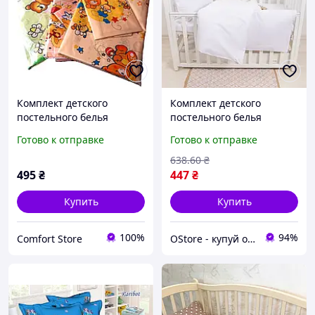
Комплект детского
Комплект детского
постельного белья
постельного белья
100/140, нав-ка 50/50,
поплин белый набор для
Готово к отправке
Готово к отправке
ткань сатин, 100%
кровати 105х145 см
состоит из хлопка
постель для ребенка
638
.60
₴
однотонная
495
₴
447
₴
Купить
Купить
100%
94%
Comfort Store
OStore - купуй онлайн!