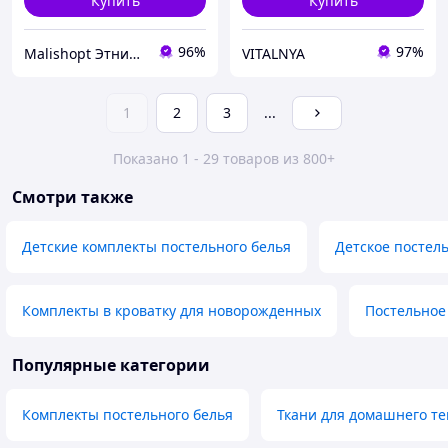
Купить
Купить
96%
97%
Malishopt Этническая одежда и головные уборы, все для крещения
VITALNYA
1
2
3
...
Показано 1 - 29 товаров из 800+
Смотри также
Детские комплекты постельного белья
Детское постель
Комплекты в кроватку для новорожденных
Постельное
Популярные категории
Комплекты постельного белья
Ткани для домашнего те