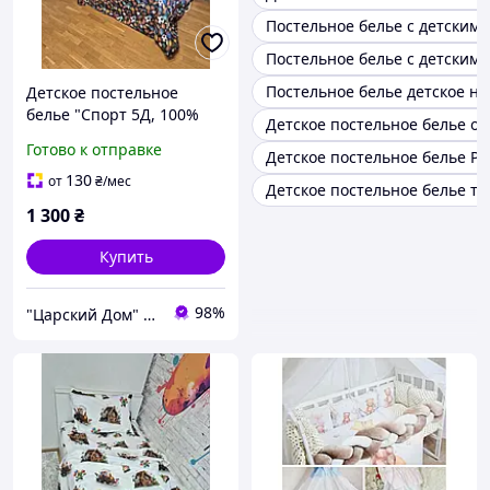
Постельное белье с детским
Постельное белье с детским
Постельное белье детское на
Детское постельное
белье "Спорт 5Д, 100%
Детское постельное белье о
хлопок Поплин Супер
Готово к отправке
Детское постельное белье Р
Люкс Турция" цифровая
печать
130
от
₴
/мес
Детское постельное белье тр
1 300
₴
Купить
98%
"Царский Дом" - производитель постельного белья из натуральных тканей