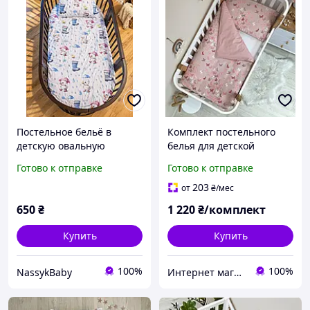
Постельное бельё в
Комплект постельного
детскую овальную
белья для детской
кроватку 120х70
кровати поплин Бабочки
Готово к отправке
Готово к отправке
203
от
₴
/мес
650
₴
1 220
₴/комплект
Купить
Купить
100%
100%
NassykBaby
Интернет магазин тканин "Улюблена Постіль"