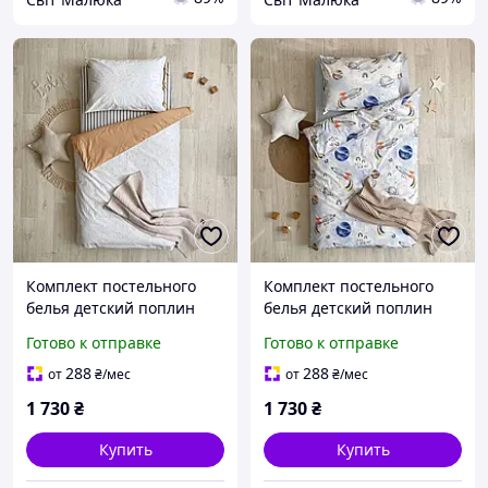
Комплект постельного
Комплект постельного
белья детский поплин
белья детский поплин
Кляксы серо-черные/
Планеты
Готово к отправке
Готово к отправке
шоколад
288
288
от
₴
/мес
от
₴
/мес
1 730
₴
1 730
₴
Купить
Купить