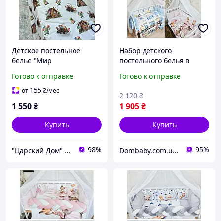
Детское постельное
Набор детского
белье "Мир
постельного белья в
Майнкрафта,100%
кроватку, Набор в
Готово к отправке
Готово к отправке
хлопок,цифровая печать
кроватку из 9 предметов
Поплин Люкс Турция"
155
от
₴
/мес
2 120
₴
1 550
₴
1 905
₴
Купить
Купить
98%
95%
"Царский Дом" - производитель постельного белья из натуральных тканей
Dombaby.com.ua - интернет магазин детских товаров