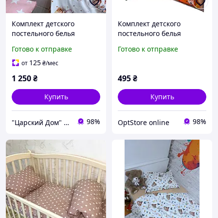
Комплект детского
Комплект детского
постельного белья
постельного белья
"Ангелочки " поплин Lux
100/140, нав-ка 50/50,
Готово к отправке
Готово к отправке
3Д ,Турция" 100% хлопок
ткань поплин, 100%
состоит из хлопка
125
от
₴
/мес
1 250
₴
495
₴
Купить
Купить
98%
98%
"Царский Дом" - производитель постельного белья из натуральных тканей
OptStore online