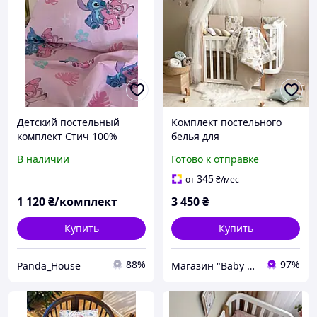
Детский постельный
Комплект постельного
комплект Стич 100%
белья для
хлопок на резинке
новорождённого Happy
В наличии
Готово к отправке
night "Мишка з
шариками"
345
от
₴
/мес
1 120
₴/комплект
3 450
₴
Купить
Купить
88%
97%
Panda_House
Магазин "Baby Comfort"