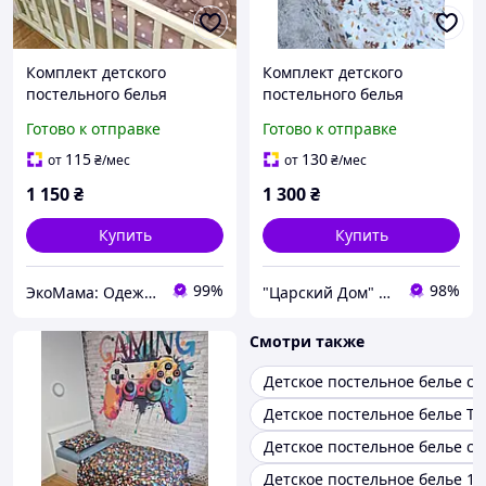
Комплект детского
Комплект детского
постельного белья
постельного белья
"Вишенка-1" Поплин Betis
"Хогвартс (Гарри Поттер)
Готово к отправке
Готово к отправке
Бордовый с принтом
" поплин Lux Турция"
100% хлопок
115
130
от
₴
/мес
от
₴
/мес
1 150
₴
1 300
₴
Купить
Купить
99%
98%
ЭкоМама: Одежда для беременных, белье для кормящих, сумка в роддом, одежда для новорожденных
"Царский Дом" - производитель постельного белья из натуральных тканей
Смотри также
Детское постельное белье са
Детское постельное белье Т
Детское постельное белье с
Детское постельное белье 10