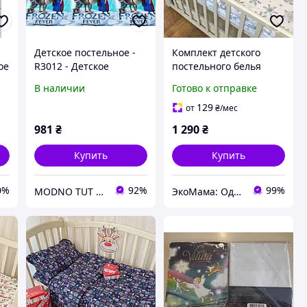
Детское постельное -
Комплект детского
ое
R3012 - Детское
постельного белья
eo
постельное белье
"Снежинка" Ранфорс
В наличии
Готово к отправке
Ранфорс, Детское
Betis Белый с
постельное белье
ментоловым
129
от
₴
/мес
полуторное Совушка
981
₴
1 290
₴
Купить
Купить
0%
92%
99%
MODNO TUT - Интернет магазин женской одежды, товаров для детей
ЭкоМама: Одежда для беременных, белье для кормящих, сумка в роддом, одежда для новорожденных