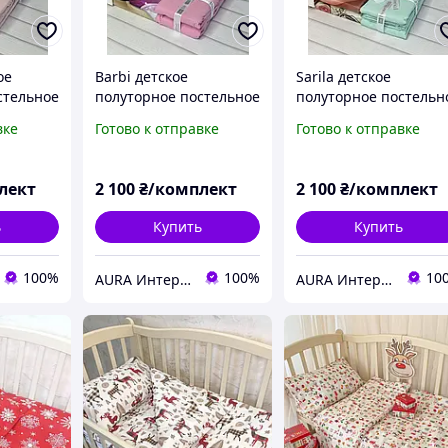
ое
Barbi детское
Sarila детское
стельное
полуторное постельное
полуторное постельн
с. Romeo
белье. Ранфорс. Romeo
белье. Ранфорс. Rom
вке
Готово к отправке
Готово к отправке
home Турция.
home Турция.
лект
2 100
₴/комплект
2 100
₴/комплект
ь
Купить
Купить
100%
100%
10
AURA Интернет магазин, домашнего текстиля
AURA Интернет магазин, домашнего текстиля