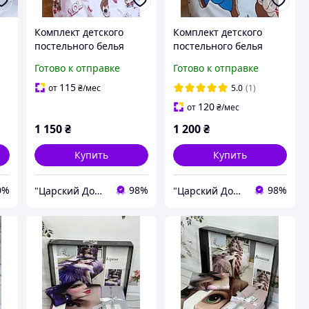
Комплект детского
Комплект детского
постельного белья
постельного белья
7
"ЛОЛ , ранфорс Lux"
"Супер Марио,
Готово к отправке
Готово к отправке
Турция
ранфорс Lux Турция"
115
от
₴
/мес
5.0
(1)
120
от
₴
/мес
1 150
₴
1 200
₴
Купить
Купить
0%
98%
98%
"Царский Дом" - производитель постельного белья из натуральных тканей
"Царский Дом" - производитель постельного белья из натуральных тканей