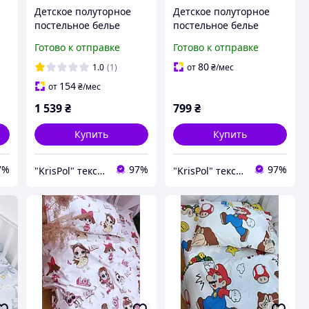
Детское полуторное
Детское полуторное
постельное белье
постельное белье
7,
KrisPol, ранфорс 79155,
KrisPol, ранфорс
Готово к отправке
Готово к отправке
"Барби" (белая
790723, "Roblox"
наволочка)
80
1.0
(1)
от
₴
/мес
154
от
₴
/мес
1 539
₴
799
₴
Купить
Купить
7%
97%
97%
"KrisPol" текстиль для дому
"KrisPol" текстиль для дому