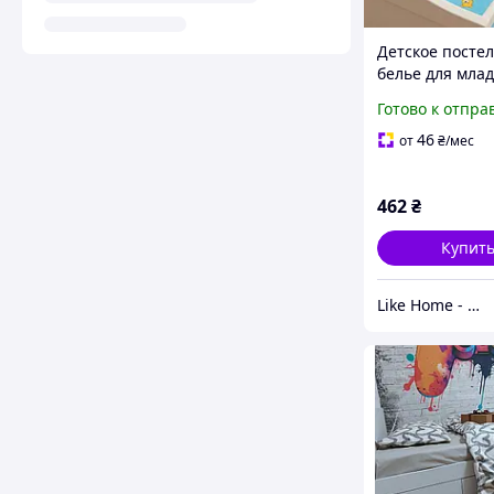
Детское посте
белье для мла
Viluta ранфорс 
Готово к отпра
голубой
46
от
₴
/мес
462
₴
Купит
Like Home - домашний уют для всей семьи. Будьте как дома 🤗