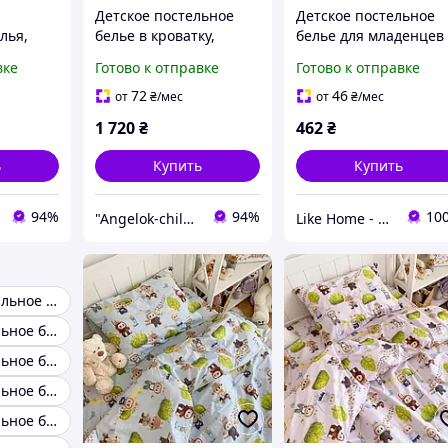
Детское постельное
Детское постельное
лья,
белье в кроватку,
белье для младенцев
ельного
комплект постельного
Viluta ранфорс - 2428
вке
Готово к отправке
Готово к отправке
ное
белья в кроватку 7
голубое
предметов
72
46
от
₴
/мес
от
₴
/мес
1 720
₴
462
₴
ь
Купить
Купить
94%
94%
10
"Angelok-child": Интернет-магазин детских товаров. Зимние комбинезоны. Зимние конверты в коляску
Like Home - домашний уют для всей семьи. Будьте как дома 🤗
Детское двуспальное постельное белье
Детское постельное белье сатин
Детское постельное белье Турция
Детское постельное белье 100 хлопок
Детское постельное белье 140