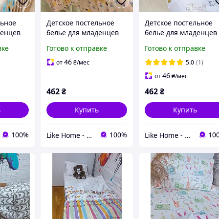
льное
Детское постельное
Детское постельное
денцев
белье для младенцев
белье для младенцев
- 6112
Viluta ранфорс - 24273
Viluta ранфорс - 2536
вке
Готово к отправке
Готово к отправке
46
от
₴
/мес
5.0
(1)
46
от
₴
/мес
462
₴
462
₴
ь
Купить
Купить
100%
100%
10
Like Home - домашний уют для всей семьи. Будьте как дома 🤗
Like Home - домашний уют для всей семьи. Будьте как дома 🤗