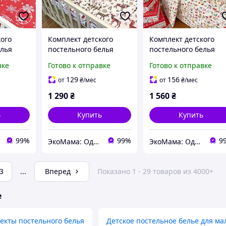
кого
Комплект детского
Комплект детского
елья
постельного белья
постельного белья
нфорс
"Оленятко" Ранфорс
"Новый год" Ранфорс
вке
Готово к отправке
Готово к отправке
красным
Betis Коричневый с
Betis Бежевый с
принтом
принтом
129
156
от
₴
/мес
от
₴
/мес
1 290
₴
1 560
₴
ь
Купить
Купить
99%
99%
9
ЭкоМама: Одежда для беременных, белье для кормящих, сумка в роддом, одежда для новорожденных
ЭкоМама: Одежда для беременных, белье для кормящих, сумка в роддом, одежда для новорожденных
3
...
Вперед
Показано 1 - 29 товаров из 4000+
е
екты постельного белья
Детское постельное белье для ма