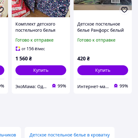
Комплект детского
Детское постельное
постельного белья
белье Ранфорс белый
"Новый год" Ранфорс
Вилюта
Готово к отправке
Готово к отправке
Betis Синий с принтом
156
от
₴
/мес
1 560
₴
420
₴
Купить
Купить
9%
99%
99%
ЭкоМама: Одежда для беременных, белье для кормящих, сумка в роддом, одежда для новорожденных
Интернет-магазин Dream
льчиков
Детское постельное белье в кроватку