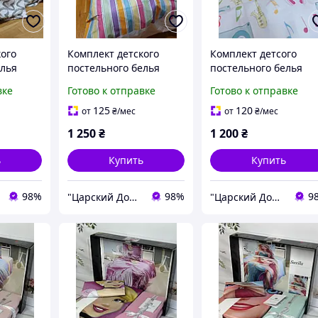
кого
Комплект детского
Комплект детсого
елья
постельного белья
постельного белья
м,
"Совушки, ранфорс Lux
"Музыкальный драйв
вке
Готово к отправке
Готово к отправке
урция"
Турция"
ранфорс Lux Турция"
125
120
от
₴
/мес
от
₴
/мес
1 250
₴
1 200
₴
ь
Купить
Купить
98%
98%
9
"Царский Дом" - производитель постельного белья из натуральных тканей
"Царский Дом" - производитель постельного белья из натуральных тканей