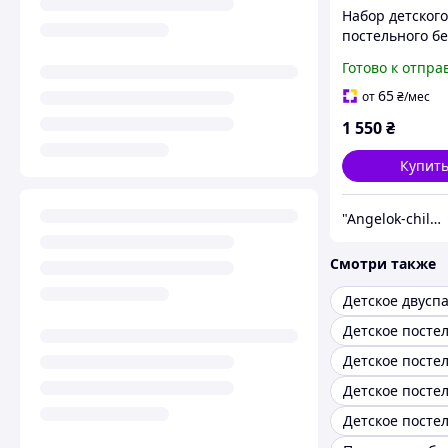
Набор детского
постельного бе
комплект пост
Готово к отпра
белья, постель
белье
65
от
₴
/мес
1 550
₴
Купит
"Angelok-child": Интернет-магазин детских товаров. Зимние комбинезоны. Зимние конверты в коляску
Смотри также