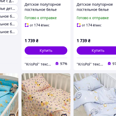
Постельное белье с детским рисунком
Детское полуторное
Детское полуторное
Постельное белье детское на резинке
постельное белье
постельное белье
KrisPol, ранфорс 79126,
KrisPol, ранфорс 7912
Детское постельное белье 160
Готово к отправке
Готово к отправке
"Лабубу" (голубая)
"Лабубу" (розовая)
Детское постельное белье однотонное
174
174
от
₴
/мес
от
₴
/мес
Детское постельное белье на заказ
1 739
₴
1 739
₴
Купить
Купить
97%
9
"KrisPol" текстиль для дому
"KrisPol" текстиль для дому