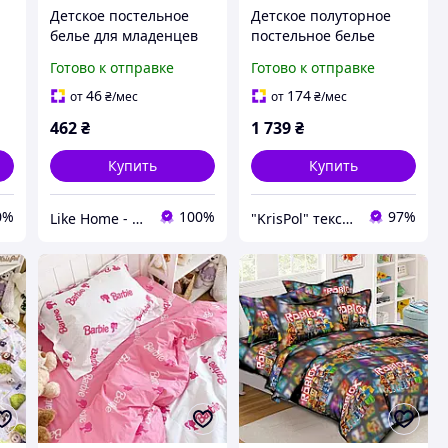
Детское постельное
Детское полуторное
белье для младенцев
постельное белье
1
Viluta ранфорс - 24281
KrisPol, ранфорс 79125,
Готово к отправке
Готово к отправке
розовое
"Лабубу" (белая)
46
174
от
₴
/мес
от
₴
/мес
462
₴
1 739
₴
Купить
Купить
0%
100%
97%
Like Home - домашний уют для всей семьи. Будьте как дома 🤗
"KrisPol" текстиль для дому