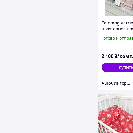
Edinorog детск
полуторное по
белье. Ранфор
Готово к отпра
home Турция.
2 100
₴/комп
Купит
AURA Интернет магазин, домашнего текстиля