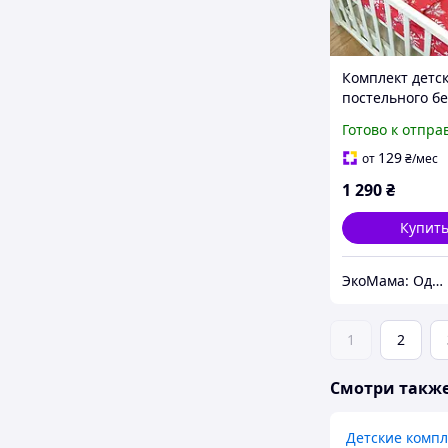
Комплект детс
постельного б
"Снежинка" Ра
Готово к отпра
Betis Белый с 
129
от
₴
/мес
1 290
₴
Купит
ЭкоМама: Одежда для беременных, белье для кормящих, сумка в роддом, одежда для новорожденных
1
2
Смотри такж
Детские компл