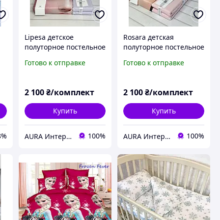
Lipesa детское
Rosara детская
полуторное постельное
полуторное постельное
,
белье. Ранфорс. Romeo
белье. Ранфорс. Romeo
Готово к отправке
Готово к отправке
home Турция.
home Турция.
2 100
₴/комплект
2 100
₴/комплект
Купить
Купить
8%
100%
100%
AURA Интернет магазин, домашнего текстиля
AURA Интернет магазин, домашнего текстиля