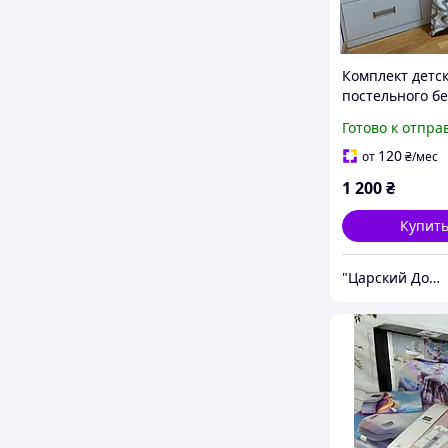
Комплект детс
постельного б
"Сердечки Кре
Готово к отпра
ранфорс Lux Т
120
от
₴
/мес
1 200
₴
Купит
"Царский Дом" - производитель постельного белья из натуральных тканей